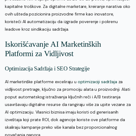
kapitalne troškove. Za digitalne marketare, kreiranje narativa oko
ovih ušteda pozicionira proizvodne firme kao inovatore,
koristeći AI automatizaciju da izgrade poverenje i pokrenu
leadove kroz sindikaciju sadržaja.
Iskorišćavanje AI Marketinških
Platformi za Vidljivost
Optimizacija Sadržaja i SEO Strategije
AI marketinške platforme exceliraju u
optimizaciji sadržaja
za
vidljivost pretrage, ključno za promociju alata u proizvodnji. Alati
poput automatskog istraživanja ključnih reči i A/B testiranja
usavršavaju digitalne resurse da rangiraju više za upite vezane za
AI optimizaciju. Vlasnici biznisa imaju koristi od generisanih
izveštaja koji prate ROI, dok agencije koriste ove platforme da
skaliraju kampanje preko više kanala bez proporcionalnog
povećanja napora.