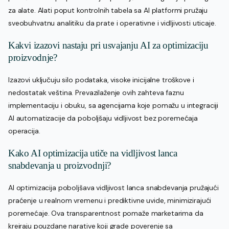
za alate. Alati poput kontrolnih tabela sa AI platformi pružaju
sveobuhvatnu analitiku da prate i operativne i vidljivosti uticaje.
Kakvi izazovi nastaju pri usvajanju AI za optimizaciju
proizvodnje?
Izazovi uključuju silo podataka, visoke inicijalne troškove i
nedostatak veština. Prevazilaženje ovih zahteva faznu
implementaciju i obuku, sa agencijama koje pomažu u integraciji
AI automatizacije da poboljšaju vidljivost bez poremećaja
operacija.
Kako AI optimizacija utiče na vidljivost lanca
snabdevanja u proizvodnji?
AI optimizacija poboljšava vidljivost lanca snabdevanja pružajući
praćenje u realnom vremenu i prediktivne uvide, minimizirajući
poremećaje. Ova transparentnost pomaže marketarima da
kreiraju pouzdane narative koji grade poverenje sa