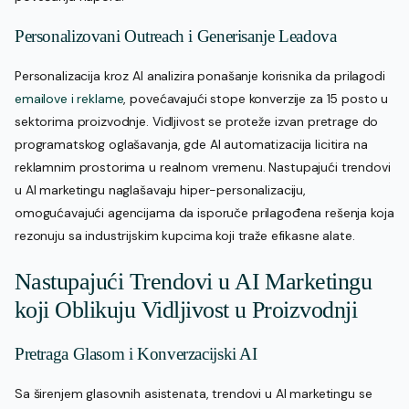
Personalizovani Outreach i Generisanje Leadova
Personalizacija kroz AI analizira ponašanje korisnika da prilagodi
emailove i reklame
, povećavajući stope konverzije za 15 posto u
sektorima proizvodnje. Vidljivost se proteže izvan pretrage do
programatskog oglašavanja, gde AI automatizacija licitira na
reklamnim prostorima u realnom vremenu. Nastupajući trendovi
u AI marketingu naglašavaju hiper-personalizaciju,
omogućavajući agencijama da isporuče prilagođena rešenja koja
rezonuju sa industrijskim kupcima koji traže efikasne alate.
Nastupajući Trendovi u AI Marketingu
koji Oblikuju Vidljivost u Proizvodnji
Pretraga Glasom i Konverzacijski AI
Sa širenjem glasovnih asistenata, trendovi u AI marketingu se