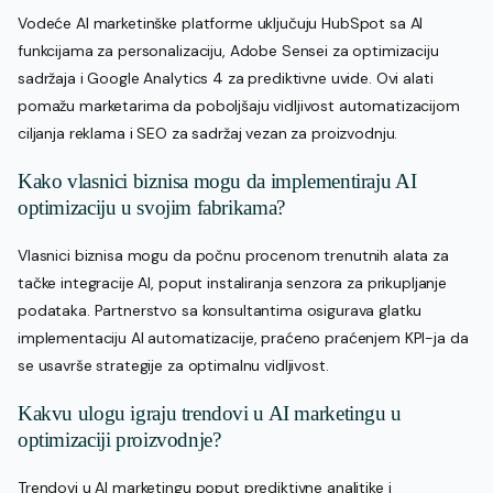
Vodeće AI marketinške platforme uključuju HubSpot sa AI
funkcijama za personalizaciju, Adobe Sensei za optimizaciju
sadržaja i Google Analytics 4 za prediktivne uvide. Ovi alati
pomažu marketarima da poboljšaju vidljivost automatizacijom
ciljanja reklama i SEO za sadržaj vezan za proizvodnju.
Kako vlasnici biznisa mogu da implementiraju AI
optimizaciju u svojim fabrikama?
Vlasnici biznisa mogu da počnu procenom trenutnih alata za
tačke integracije AI, poput instaliranja senzora za prikupljanje
podataka. Partnerstvo sa konsultantima osigurava glatku
implementaciju AI automatizacije, praćeno praćenjem KPI-ja da
se usavrše strategije za optimalnu vidljivost.
Kakvu ulogu igraju trendovi u AI marketingu u
optimizaciji proizvodnje?
Trendovi u AI marketingu poput prediktivne analitike i