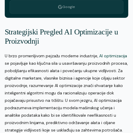
Google
Strategijski Pregled AI Optimizacije u
Proizvodnji
U brzo promenljivom pejzažu moderne industrije,
AI optimizacija
se pojavljuje kao ključna sila u usavršavanju proizvodnih procesa,
poboljšanju efikasnosti alata i povećanju ukupne vidljivosti. Za
digitalne marketare, vlasnike biznisa i agencije koje ciljaju sektor
proizvodnje, razumevanje AI optimizacije znači shvatanje kako
inteligentni algoritmi mogu da racionalizuju operacije dok
pojačavaju prisustvo na tržištu. U svom jezgru, AI optimizacija
podrazumeva implementaciju modela mašinskog učenja i
analitike podataka kako bi se identifikovale neefikasnosti u
proizvodnim linijama, prediktivno održavanje alata i ciljane
strategije vidljivosti koje se usklađuju sa zahtevima potrošača.