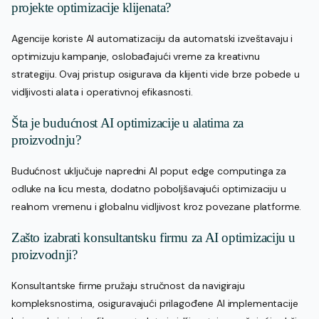
projekte optimizacije klijenata?
Agencije koriste AI automatizaciju da automatski izveštavaju i
optimizuju kampanje, oslobađajući vreme za kreativnu
strategiju. Ovaj pristup osigurava da klijenti vide brze pobede u
vidljivosti alata i operativnoj efikasnosti.
Šta je budućnost AI optimizacije u alatima za
proizvodnju?
Budućnost uključuje napredni AI poput edge computinga za
odluke na licu mesta, dodatno poboljšavajući optimizaciju u
realnom vremenu i globalnu vidljivost kroz povezane platforme.
Zašto izabrati konsultantsku firmu za AI optimizaciju u
proizvodnji?
Konsultantske firme pružaju stručnost da navigiraju
kompleksnostima, osiguravajući prilagođene AI implementacije