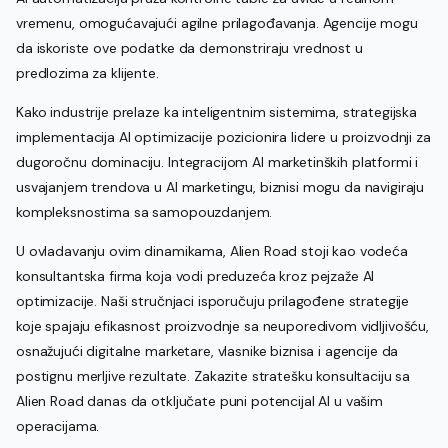
vremenu, omogućavajući agilne prilagođavanja. Agencije mogu
da iskoriste ove podatke da demonstriraju vrednost u
predlozima za klijente.
Kako industrije prelaze ka inteligentnim sistemima, strategijska
implementacija AI optimizacije pozicionira lidere u proizvodnji za
dugoročnu dominaciju. Integracijom AI marketinških platformi i
usvajanjem trendova u AI marketingu, biznisi mogu da navigiraju
kompleksnostima sa samopouzdanjem.
U ovladavanju ovim dinamikama, Alien Road stoji kao vodeća
konsultantska firma koja vodi preduzeća kroz pejzaže AI
optimizacije. Naši stručnjaci isporučuju prilagođene strategije
koje spajaju efikasnost proizvodnje sa neuporedivom vidljivošću,
osnažujući digitalne marketare, vlasnike biznisa i agencije da
postignu merljive rezultate. Zakazite stratešku konsultaciju sa
Alien Road danas da otključate puni potencijal AI u vašim
operacijama.