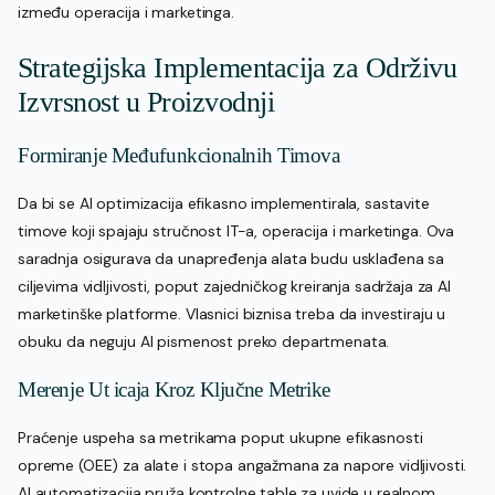
između operacija i marketinga.
Strategijska Implementacija za Održivu
Izvrsnost u Proizvodnji
Formiranje Međufunkcionalnih Timova
Da bi se AI optimizacija efikasno implementirala, sastavite
timove koji spajaju stručnost IT-a, operacija i marketinga. Ova
saradnja osigurava da unapređenja alata budu usklađena sa
ciljevima vidljivosti, poput zajedničkog kreiranja sadržaja za AI
marketinške platforme. Vlasnici biznisa treba da investiraju u
obuku da neguju AI pismenost preko departmenata.
Merenje Ut icaja Kroz Ključne Metrike
Praćenje uspeha sa metrikama poput ukupne efikasnosti
opreme (OEE) za alate i stopa angažmana za napore vidljivosti.
AI automatizacija pruža kontrolne table za uvide u realnom