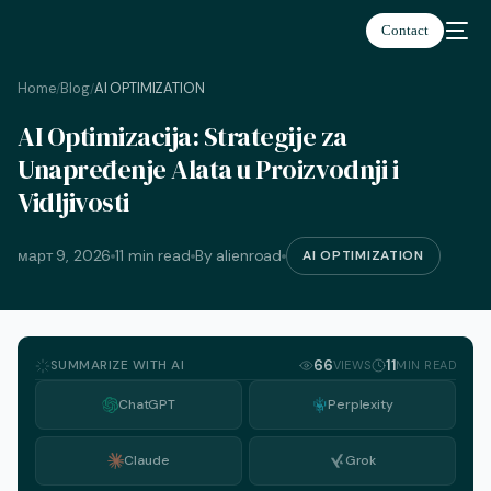
Contact
Home
Blog
AI OPTIMIZATION
/
/
AI Optimizacija: Strategije za
српски
Unapređenje Alata u Proizvodnji i
Vidljivosti
март 9, 2026
11 min read
By alienroad
AI OPTIMIZATION
SUMMARIZE WITH AI
66
11
VIEWS
MIN READ
ChatGPT
Perplexity
Claude
Grok