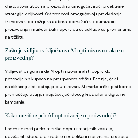
chatbotova utiču na proizvodnju omogućavajući proaktivne
strategije vidljivosti. Ovi trendovi omogućavaju predviđanje
trendova u potražnji za alatima, pomažući u optimizaciji
proizvodnje i marketinških napora da se usklade sa promenama
na tržištu.
Zašto je vidljivost ključna za AI optimizovane alate u
proizvodnji?
Vidljivost osigurava da AI optimizovani alati dopru do
potencijalnih kupaca na pretrpanom tržištu. Bez nje, čak i
najefikasniji alati ostaju podutilizovani; AI marketinške platforme
premošćuju ovaj jaz pojačavajući doseg kroz ciljane digitalne
kampanje.
Kako meriti uspeh AI optimizacije u proizvodnji?
Uspeh se meri preko metrika poput smanjenih zastoja,
povećanih stopa proizvodnje i poboljšanih rangiranja pretrage