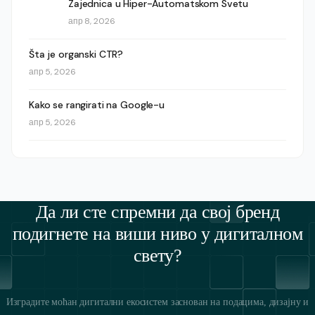
Zajednica u Hiper-Automatskom Svetu
апр 8, 2026
Šta je organski CTR?
апр 5, 2026
Kako se rangirati na Google-u
апр 5, 2026
Да ли сте спремни да свој бренд
подигнете на виши ниво у дигиталном
свету?
Изградите моћан дигитални екосистем заснован на подацима, дизајну и