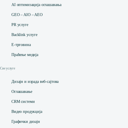
AI оптимизација оглашавања
GEO – AIO – AEO
PR услуге
Backlink услуге
Е-трговина
Праћење медија
Све услуге
Дизајн и израда веб-сајтова
Оглашавање
CRM системи
Видео продукција
Графички дизајн