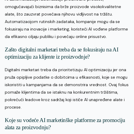
omogućavajući biznisima da brže proizvode visokokvalitetne
alate, što zauzvrat povećava njihovu vidljivost na tržištu.
Automatizacijom rutinskih zadataka, kompanije mogu da se
fokusiraju na inovacije i marketing, koristeći AI vođene platforme
da efikasno ciljaju publiku i povećaju online prisustvo.
Zašto digitalni marketari treba da se fokusiraju na AI
optimizaciju za klijente iz proizvodnje?
Digitalni marketari treba da prioritetizuju AI optimizaciju jer ona
pruža opipljive podatke o dobitcima u efikasnosti, koje se mogu
iskoristiti u kampanjama da se demonstrira vrednost. Ovaj fokus
pomaže klijentima da se istaknu na konkurentnim tržištima,
pokrećući leadove kroz sadržaj koji ističe AI unapređene alate i
procese.
Koje su vodeće AI marketinške platforme za promociju
alata za proizvodnju?