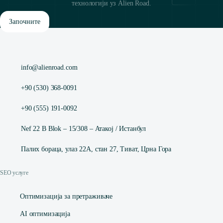
технологији уз Alien Road.
Започните
info@alienroad.com
+90 (530) 368-0091
+90 (555) 191-0092
Nef 22 B Blok – 15/308 – Атакој / Истанбул
Палих бораца, улаз 22А, стан 27, Тиват, Црна Гора
SEO услуге
Оптимизација за претраживаче
AI оптимизација