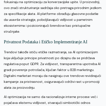
fokusiraju na optimizaciju za konverzacijske upite. U proizvodnji,
ovo znači strukturiranje sadržaja oko pretraga prirodnim jezikom
za specifikacije alata. AI platforme obrađuju glasovne podatke
da usavrše strategije, poboljšavajući vidljivost u pametnim
ekosistemima i pozicionirajući brendove kao pristupačne
stručnjake.
Privatnost Podataka i Etičko Implementiranje AI
Trendovi takođe ističu etičke razmatranja, sa AI optimizacijom
koja uključuje principe privatnosti po dizajnu da se pridržava
regulativa poput GDPR. Za vidljivost, transparentna upotreba AI
gradi poverenje potrošača, ključan faktor u B2B marketingu.
Digitalni marketari moraju da navigiraju ove trendove revidirajući
kampanje za pristrasnost, osiguravajući održivi rast u promociji
alata za proizvodnju.
AI optimizacija ne samo da racionalizuje interne procese već i
pojačava eksternu vidljivost, stvarajući simbiotički odnos