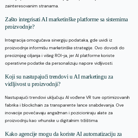
zainteresovanim stranama.
Zašto integrisati AI marketinške platforme sa sistemima
proizvodnje?
Integracija omogućava sinergiju podataka, gde uvidi iz
proizvodnje informišu marketinške strategije. Ovo dovodi do
preciznijeg ciljanja i višeg ROI-ja, jer AI platforme koriste
operativne podatke da personalizuju napore vidljivosti.
Koji su nastupajući trendovi u AI marketingu za
vidljivost u proizvodnji?
Nastupajući trendovi uključuju AI vođene VR ture optimizovanih
fabrika i blockchain za transparente lance snabdevanja. Ove
inovacije povećavaju angažman i pozicioniraju alate za
proizvodnju kao vrhunske u digitalnim tržištima.
Kako agencije mogu da koriste AI automatizaciju za