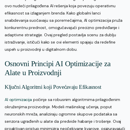
ovo nudeći prilagođena AI rešenja koja povezuju operativnu
efikasnost sa izlaganjem brenda. Kako globalni lanci
snabdevanja suočavaju sa poremećajima, AI optimizacija pruža
konkurentnu prednost, omogućavajući precizno predviđanje i
adaptivne strategije. Ovaj pregled postavlja scenu za dublju
istraživanje, ističući kako se ovi elementi spajaju da redefine
uspeh u proizvodnji u digitalnom dobu.
Osnovni Principi AI Optimizacije za
Alate u Proizvodnji
Ključni Algoritmi koji Povećavaju Efikasnost
AI optimizacija
počinje sa robusnim algoritmima prilagođenim
okruženjima proizvodnje. Modeli mašinskog učenja, poput
neuronskih mreža, analiziraju ogromne skupove podataka sa
senzora ugrađenih u alate da predvide habanje i trošenje. Ovaj
proaktivan pristup minimizira neočekivane kvarove, osiguravajući