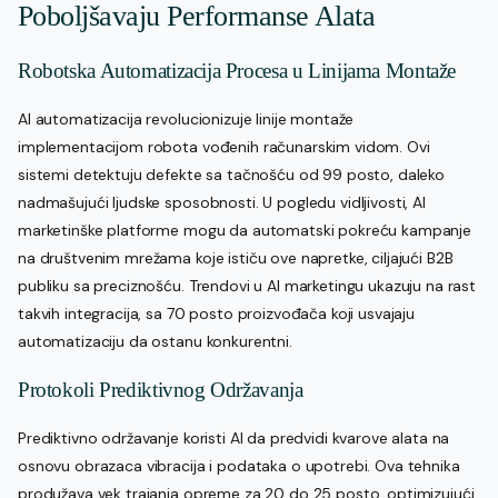
Poboljšavaju Performanse Alata
Robotska Automatizacija Procesa u Linijama Montaže
AI automatizacija revolucionizuje linije montaže
implementacijom robota vođenih računarskim vidom. Ovi
sistemi detektuju defekte sa tačnošću od 99 posto, daleko
nadmašujući ljudske sposobnosti. U pogledu vidljivosti, AI
marketinške platforme mogu da automatski pokreću kampanje
na društvenim mrežama koje ističu ove napretke, ciljajući B2B
publiku sa preciznošću. Trendovi u AI marketingu ukazuju na rast
takvih integracija, sa 70 posto proizvođača koji usvajaju
automatizaciju da ostanu konkurentni.
Protokoli Prediktivnog Održavanja
Prediktivno održavanje koristi AI da predvidi kvarove alata na
osnovu obrazaca vibracija i podataka o upotrebi. Ova tehnika
produžava vek trajanja opreme za 20 do 25 posto, optimizujući