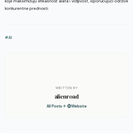
koje maksimizuju efikasnost alata i vidljivost, isporučujući održive
konkurentne prednosti.
#AI
WRITTEN BY
alienroad
All Posts
Website