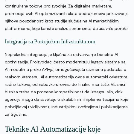
kontinuirane tokove proizvodnje. Za digitalne marketare,
promocija ovih AI optimizovanih alata podrazumeva prikazivanje
njihove pouzdanosti kroz studije slučaja na AI marketinškim
platformama, koje koriste analizu sentimenta da usavrše poruke.
Integracija sa Postojećom Infrastrukturom
Neprekidna integracija je ključna za ostvarivanje benefita AI
optimizacije. Proizvođači često modernizuju legacy sisteme sa
AI modulima preko API-ja, omogućavajući razmenu podataka u
realnom vremenu. AI automatizacija ovde automatski orkestrira
radne tokove, od nabavke sirovina do finalne montaže. Vlasnici
biznisa treba da procene kompatibilnost da izbegnu silo, dok
agencije mogu da savetuju o skalabilnim implementacijama koje
poboljšavaju vidljivost u industrijskim izveštajima i publikacijama
za trgovinu.
Teknike AI Automatizacije koje