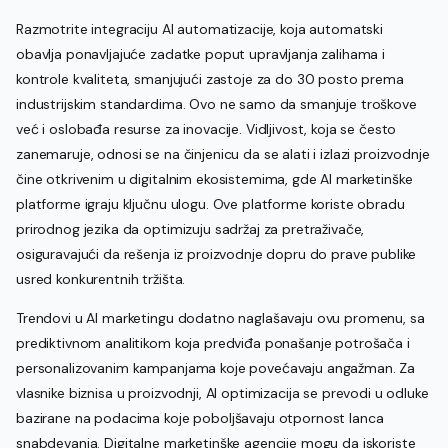
Razmotrite integraciju AI automatizacije, koja automatski
obavlja ponavljajuće zadatke poput upravljanja zalihama i
kontrole kvaliteta, smanjujući zastoje za do 30 posto prema
industrijskim standardima. Ovo ne samo da smanjuje troškove
već i oslobađa resurse za inovacije. Vidljivost, koja se često
zanemaruje, odnosi se na činjenicu da se alati i izlazi proizvodnje
čine otkrivenim u digitalnim ekosistemima, gde AI marketinške
platforme igraju ključnu ulogu. Ove platforme koriste obradu
prirodnog jezika da optimizuju sadržaj za pretraživače,
osiguravajući da rešenja iz proizvodnje dopru do prave publike
usred konkurentnih tržišta.
Trendovi u AI marketingu dodatno naglašavaju ovu promenu, sa
prediktivnom analitikom koja predviđa ponašanje potrošača i
personalizovanim kampanjama koje povećavaju angažman. Za
vlasnike biznisa u proizvodnji, AI optimizacija se prevodi u odluke
bazirane na podacima koje poboljšavaju otpornost lanca
snabdevanja. Digitalne marketinške agencije mogu da iskoriste