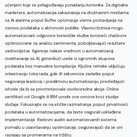
učenjem koje se prilagođavaju ponašanju korisnika. Za digitalne
marketere, automatizacija zakazivanja na društvenim mrežama
sa AI alatima poput Buffer optimizuje vreme postavljanja na
osnovu podataka o aktivnosti publike. Vlasnici biznisa mogu
automatizovati odgovore korisničke službe koristeći chatbote
optimizovane za analizu sentimenta, poboljšavajući rezultate
zadovoljstva. Agencije nalaze vrednost u automatizaciji
izveštavanja sa AI, generišući uvide iz ogromnih skupova
podataka bez manuelne kompilacije. Ključne tehnike uključuju
orkestraciju toka rada, gde AI sekvencira zadatke poput
negovanja leadova, i prediktivnu automatizaciju, predviđajući
ishode da bi se prioritetizovale visokovredne akcije. Online
sertifikati od Google ili IBM uvode ove osnove kroz studije
slučaja. Fokusirajte se na etičke razmatranja, poput privatnosti
podataka u automatizacijama, da biste osigurali usklađene
implementacije. Redovni auditi automatizovanih sistema
pomažu u usavršavanju optimizacija, osiguravajući da se oni
razvijaju sa promenama na tržištu.