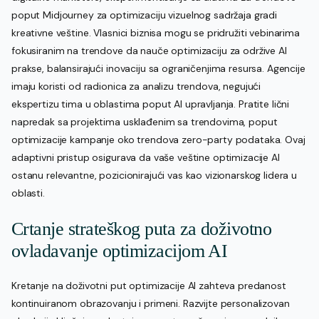
poput Midjourney za optimizaciju vizuelnog sadržaja gradi
kreativne veštine. Vlasnici biznisa mogu se pridružiti vebinarima
fokusiranim na trendove da nauče optimizaciju za održive AI
prakse, balansirajući inovaciju sa ograničenjima resursa. Agencije
imaju koristi od radionica za analizu trendova, negujući
ekspertizu tima u oblastima poput AI upravljanja. Pratite lični
napredak sa projektima usklađenim sa trendovima, poput
optimizacije kampanje oko trendova zero-party podataka. Ovaj
adaptivni pristup osigurava da vaše veštine optimizacije AI
ostanu relevantne, pozicionirajući vas kao vizionarskog lidera u
oblasti.
Crtanje strateškog puta za doživotno
ovladavanje optimizacijom AI
Kretanje na doživotni put optimizacije AI zahteva predanost
kontinuiranom obrazovanju i primeni. Razvijte personalizovan