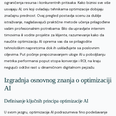
ograničenja resursa i konkurentnih pritisaka. Kako biznisi sve više
usvajaju AI, oni koji ovladaju tehnikama optimizacije dobijaju
značajnu prednost. Ovaj pregled postavlja scenu za dublje
istraživanje, naglašavajući praktične metode učenja prilagođene
vašim profesionalnim potrebama. Bilo da upravljate internim
timovima ili vodite projekte za klijente, razumevanje kako da
naučite optimizaciju AI oprema vas da se prilagodite
tehnološkim napretcima dok ih usklađujete sa poslovnim
ciljevima. Put počinje prepoznavanjem uloge AI u poboljšanju
metrika performansi poput stopa konverzije i ROI, na kraju
negujući održivi rast u dinamičnom digitalnom pejzažu.
Izgradnja osnovnog znanja o optimizaciji
AI
Definisanje ključnih principa optimizacije AI
U svom jezgru, optimizacija AI podrazumeva fino podešavanje