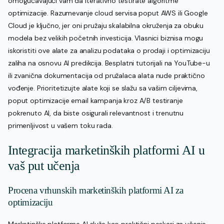
omogućavajući vam da iterativno testirate algoritme
optimizacije. Razumevanje cloud servisa poput AWS ili Google
Cloud je ključno, jer oni pružaju skalabilna okruženja za obuku
modela bez velikih početnih investicija. Vlasnici biznisa mogu
iskoristiti ove alate za analizu podataka o prodaji i optimizaciju
zaliha na osnovu AI predikcija. Besplatni tutorijali na YouTube-u
ili zvanična dokumentacija od pružalaca alata nude praktično
vođenje. Prioritetizujte alate koji se slažu sa vašim ciljevima,
poput optimizacije email kampanja kroz A/B testiranje
pokrenuto AI, da biste osigurali relevantnost i trenutnu
primenljivost u vašem toku rada.
Integracija marketinških platformi AI u
vaš put učenja
Procena vrhunskih marketinških platformi AI za
optimizaciju
Marketinške platforme AI služe kao praktični peskari za učenje