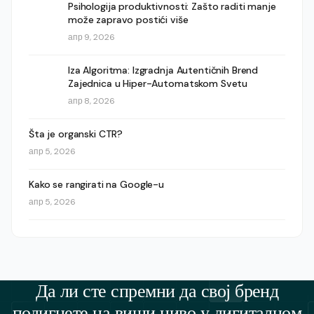
Psihologija produktivnosti: Zašto raditi manje
može zapravo postići više
апр 9, 2026
Iza Algoritma: Izgradnja Autentičnih Brend
Zajednica u Hiper-Automatskom Svetu
апр 8, 2026
Šta je organski CTR?
апр 5, 2026
Kako se rangirati na Google-u
апр 5, 2026
Да ли сте спремни да свој бренд
подигнете на виши ниво у дигиталном