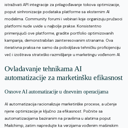
istraživati API integracije za prilagođavanje tokova optimizacije,
poput sinhronizacije podataka platforme sa eksternim AI
modelima. Community forumi i vebinari koje organizuju pružaoci
platformi nude uvide u najbolje prakse. Konsistentno
primenjujući ove platforme, gradite portfolio optimizovanih
kampanja, demonstrabilan zainteresovanim stranama. Ova
iterativna praksa ne samo da poboljšava tehničku proficijenciju
već i izoštrava strateško razmišljanje u marketingu vođenom AI.
Ovladavanje tehnikama AI
automatizacije za marketinšku efikasnost
Osnove AI automatizacije u dnevnim operacijama
AI automatizacija racionalizuje marketinške procese, a učenje
njene optimizacije je ključno za efikasnost. Počnite sa
automatizacijama baziranim na pravilima u alatima poput
Mailchimp, zatim napredujte ka verzijama vođenim mašinskim