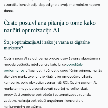
stratešku konsultaciju da podignete svoje marketinške napore
danas.
Često postavljana pitanja o tome kako
naučiti optimizaciju AI
Šta je optimizacija AI i zašto je važna za digitalne
marketere?
Optimizacija AI se odnosi na proces usavršavanja algoritama i
modela veštačke inteligencije kako bi se
poboljšale
performanse
, efikasnost i tačnost u specifičnim primenama. Za
digitalne marketere, ona je ključna jer omogućava ciljanije
kampanje, bolju alokaciju resursa i viši ROI. Optimizacijom AI,
marketari mogu personalizovati sadržaj na velikoj skali,
predviđati trendove potrošača i automatizovati rutinske
zadatke, na kraju pokrećući angažman i konverzije u
konkurentnim pejzažima.