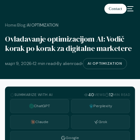
Contact
Home
Blog
AI OPTIMIZATION
/
/
Ovladavanje optimizacijom AI: Vodič
српски
korak po korak za digitalne marketere
март 9, 2026
12 min read
By alienroad
AI OPTIMIZATION
SUMMARIZE WITH AI
40
12
VIEWS
MIN READ
ChatGPT
Perplexity
Claude
Grok
Google