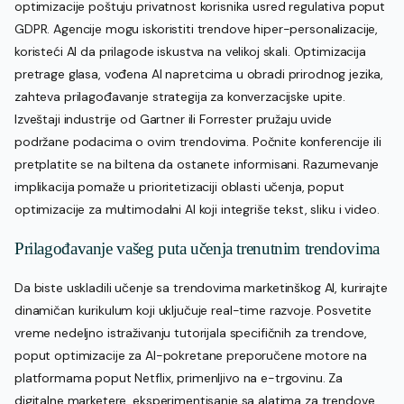
optimizacije poštuju privatnost korisnika usred regulativa poput
GDPR. Agencije mogu iskoristiti trendove hiper-personalizacije,
koristeći AI da prilagode iskustva na velikoj skali. Optimizacija
pretrage glasa, vođena AI napretcima u obradi prirodnog jezika,
zahteva prilagođavanje strategija za konverzacijske upite.
Izveštaji industrije od Gartner ili Forrester pružaju uvide
podržane podacima o ovim trendovima. Počnite konferencije ili
pretplatite se na biltena da ostanete informisani. Razumevanje
implikacija pomaže u prioritetizaciji oblasti učenja, poput
optimizacije za multimodalni AI koji integriše tekst, sliku i video.
Prilagođavanje vašeg puta učenja trenutnim trendovima
Da biste uskladili učenje sa trendovima marketinškog AI, kurirajte
dinamičan kurikulum koji uključuje real-time razvoje. Posvetite
vreme nedeljno istraživanju tutorijala specifičnih za trendove,
poput optimizacije za AI-pokretane preporučene motore na
platformama poput Netflix, primenljivo na e-trgovinu. Za
digitalne marketere, eksperimentisanje sa alatima za trendove