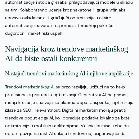
automatizacije i stopa grešaka, prilagođavajući modele u skladu
sa tim. Kolaborativno učenje kroz hakatone ili grupe vršnjaka
ubrzava ovladavanje. Ugrađujući optimizaciju u okvire
automatizacije, stvarate otporne sisteme koji pokreću
dugoročni marketinški uspeh.
Navigacija kroz trendove marketinškog
AI da biste ostali konkurentni
Nastajući trendovi marketinškog AI i njihove implikacije
Trendovi marketinškog AI
se brzo razvijaju, utičući na to kako
profesionalci pristupaju optimizaciji. Generativni AI, na primer,
menja kreiranje sadržaja, sa alatima poput Jasper koji optimizuju
izlaze za SEO i relevantnost. Digitalni marketari moraju pratiti
trendove poput edge AI, koji obrađuje podatke lokalno za brže
optimizacije u mobilnim aplikacijama. Vlasnici biznisa treba da
obrate pažnju na rast AI etike u trendovima, osiguravajući da