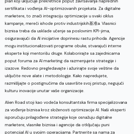
plan koji uključuje prekretnice poput završavanja naprednih
sertifikata i vođenja AI-optimizovanih projekata. Za digitalne
marketere, to znači integraciju optimizacije u svaki ciklus
kampanje, mereći ishode protiv industrijskih基准a. Vlasnici
biznisa treba da usklade učenje sa poslovnim KPI-jima,
osiguravajući da AI inicijative doprinesu rastu prihoda. Agencije
mogu institucionalizovati programe obuke, stvarajući interne
eksperte koji mentorišu druge. Kolaborirajte sa zajednicama
poput foruma za AI marketing da razmenjujete strategije i
izazove. Redovno pregledavajte i ažurirajte svoje veštine da
uključite nove alate i metodologije. Kako napredujete,
razmišljajte o postignućima da usavršite svoj pristup, negujući
kulturu inovacije unutar vaše organizacije.
Alien Road stoji kao vodeća konsultantska firma specijalizovana
za vođenje biznisa kroz složenosti optimizacije AI. Naši eksperti
isporučuju prilagođene strategije koje osnažuju digitalne
marketere, vlasnike biznisa i agencije da otključaju puni
potencijal AI u svojim operacijama. Partnerite sa nama za