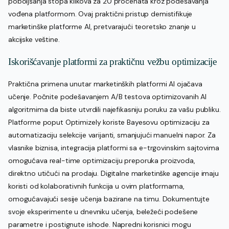
poboljšanja stopa klikova za 20 procenata kroz podešavanja
vođena platformom. Ovaj praktični pristup demistifikuje
marketinške platforme AI, pretvarajući teoretsko znanje u
akcijske veštine.
Iskorišćavanje platformi za praktičnu vežbu optimizacije
Praktična primena unutar marketinških platformi AI ojačava
učenje. Počnite podešavanjem A/B testova optimizovanih AI
algoritmima da biste utvrdili najefikasniju poruku za vašu publiku.
Platforme poput Optimizely koriste Bayesovu optimizaciju za
automatizaciju selekcije varijanti, smanjujući manuelni napor. Za
vlasnike biznisa, integracija platformi sa e-trgovinskim sajtovima
omogućava real-time optimizaciju preporuka proizvoda,
direktno utičući na prodaju. Digitalne marketinške agencije imaju
koristi od kolaborativnih funkcija u ovim platformama,
omogućavajući sesije učenja bazirane na timu. Dokumentujte
svoje eksperimente u dnevniku učenja, beležeći podešene
parametre i postignute ishode. Napredni korisnici mogu