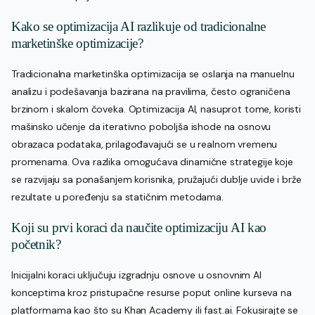
Kako se optimizacija AI razlikuje od tradicionalne
marketinške optimizacije?
Tradicionalna marketinška optimizacija se oslanja na manuelnu
analizu i podešavanja bazirana na pravilima, često ograničena
brzinom i skalom čoveka. Optimizacija AI, nasuprot tome, koristi
mašinsko učenje da iterativno poboljša ishode na osnovu
obrazaca podataka, prilagođavajući se u realnom vremenu
promenama. Ova razlika omogućava dinamične strategije koje
se razvijaju sa ponašanjem korisnika, pružajući dublje uvide i brže
rezultate u poređenju sa statičnim metodama.
Koji su prvi koraci da naučite optimizaciju AI kao
početnik?
Inicijalni koraci uključuju izgradnju osnove u osnovnim AI
konceptima kroz pristupačne resurse poput online kurseva na
platformama kao što su Khan Academy ili fast.ai. Fokusirajte se