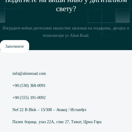
свету?
Изградите моћан дигитални екосистем заснован на подацима, дизајну и
технологији уз Alien Road.
Започните
info@alienroad.com
+90 (530) 368-0091
+90 (555) 191-0092
Nef 22 B Blok – 15/308 – Атакој / Истанбул
Палих бораца, улаз 22А, стан 27, Тиват, Црна Гора