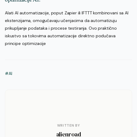
Alati AI automatizacije, poput Zapier ili IFTTT kombinovani sa AI
ekstenzijama, omogućavaju učenjacima da automatizuju
prikupljanje podataka i procese testiranja. Ovo praktično
iskustvo sa tokovima automatizacije direktno podučava
principe optimizacije
#AI
WRITTEN BY
alienroad