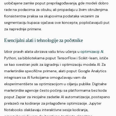
uobičajene zamke poput preprilagođavanja, gde modeli dobro
rade na podacima za obuku, ali propadaju u živim okruženjima.
Konsistentna praksa sa skupovima podataka vezanim za
segmentaciju kupaca ojačava ove koncepte, popločavajući put
za naprednije primene.
Esencijalni alati i tehnologije za početnike
Izbor pravih alata ubrzava vašu krivu učenja u
optimizaciji AI
.
Python, sa bibliotekama poput TensorFlow i Scikit-learn, ističe
se kao svestran jezik za izgradnju i optimizaciju modela AI. Za
marketinške specifične primene, alati poput Google Analytics
integrisani sa AI funkcijama omogućavaju vam da
eksperimentišete sa optimizacijom u ciljanju publike. Digitalne
marketinške agencije često počinju sa platformama bez koda
poput Zapier za inicijalne zadatke AI automatizacije, postepeno
prelazeći na kodiranje za prilagođene optimizacije. Jupyter
Notebooks olakšavaju interaktivne sesije kodiranja,