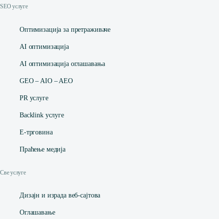
SEO услуге
Оптимизација за претраживаче
AI оптимизација
AI оптимизација оглашавања
GEO – AIO – AEO
PR услуге
Backlink услуге
Е-трговина
Праћење медија
Све услуге
Дизајн и израда веб-сајтова
Оглашавање