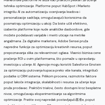
tehnika optimizacije. Platforme poput HubSpot i Marketo
integrišu AI za automatizaciju ocenjivanja leadova i
personalizacije sadržaja, omogućavajući korisnicima da
posmatraju optimizaciju u akciji. Da biste učili efektivno,
izaberite platforme koje nude analitičke dasbordove, gde
možete podešavati varijable i meriti uticaje na metrike
angažmana. Za digitalne marketere, Adobe Sensei pruža
napredne funkcije za optimizaciju kreativnih resursa, poput
prepoznavanja slika za relevantnost oglasa. Vlasnici biznisa cene
praćenje ROI u ovim platformama, što pomaže u opravdanju
investicija u učenje AI. Agencije mogu koristiti Salesforce Einstein
za optimizaciju putovanja kupaca preko više kanala, integrišući
podatke iz CRM sistema. Prilikom procene, razmotrite faktore
poput lakoće integracije, skalabilnosti i resursa za učenje koje
pruža prodavac. Praktični trialovi, često dostupni kroz besplatne
nivoe, omogućavaju eksperimentisanje sa algoritmima
optimizacije. Pratite svoj napredak postavljajući基准e, poput