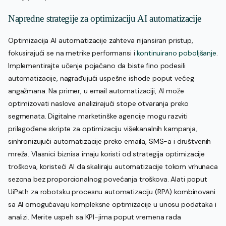
Napredne strategije za optimizaciju AI automatizacije
Optimizacija AI automatizacije zahteva nijansiran pristup,
fokusirajući se na metrike performansi i
kontinuirano poboljšanje
.
Implementirajte učenje pojačano da biste fino podesili
automatizacije, nagrađujući uspešne ishode poput većeg
angažmana. Na primer, u email automatizaciji, AI može
optimizovati naslove analizirajući stope otvaranja preko
segmenata. Digitalne marketinške agencije mogu razviti
prilagođene skripte za optimizaciju višekanalnih kampanja,
sinhronizujući automatizacije preko emaila, SMS-a i društvenih
mreža. Vlasnici biznisa imaju koristi od strategija optimizacije
troškova, koristeći AI da skaliraju automatizacije tokom vrhunaca
sezona bez proporcionalnog povećanja troškova. Alati poput
UiPath za robotsku procesnu automatizaciju (RPA) kombinovani
sa AI omogućavaju kompleksne optimizacije u unosu podataka i
analizi. Merite uspeh sa KPI-jima poput vremena rada