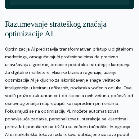
Razumevanje strateškog značaja
optimizacije AI
Optimizacija AI predstavlja transformativan pristup u digitalnom
marketingu, omogućavajući profesionalcima da precizno
usavršavaju algoritme, procese podataka i strategije kampanja.
Za digitalne marketere, vlasnike biznisa i agencije, učenje
optimizacije AI je ključno za iskorišćavanje snage veštačke
inteligencije u kreiranju efikasnih, podataka vođenih odluka. Ovaj
vodič pruža strukturiran put do sticanja ovih veština, počevši od
osnovnog znanja i napredujući ka naprednim primenama.
Fokusirajući se na optimizaciju AI, možete automatizovati
ponavljajuće zadatke, personalizovati interakcije sa klijentima i
predviđati ponašanje na tržištu sa većom tačnošću. Integracija
AI u marketinške tokove rada rešava uobičajene izazove poput