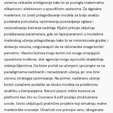
sistema veštačke inteligencije kako bi se postigla maksimalna
efikasnost i efektivnost u specifičnim zadacima. Za digitalne
marketere, to znači prilagođavanje modela za bolju analizu
podataka potrošača, optimizaciju postavljanja oglasa i
racionalizaciju kreiranja sadržaja. Ključni principi uključuju
podešavanje parametara, gde se hiperparametri u modelima
mašinskog učenja prilagođavaju kako bi se minimizovale greške, i
alokaciju resursa, osiguravajući da se računarska snaga koristi
pametno. Vlasnici biznisa imaju koristi od ovoga smanjujući
operativne troškove, dok agencije mogu isporučiti skalabilnija
rešenja klijentima. Da biste počeli sa učenjem, upoznajte se sa
paradigmama nadziranih i nenadziranih učenja, jer one čine
osnovu strategija optimizacije. Na primer, nadzirano učenje
koristi označene podatke za obuku modela za prediktivnu
analitiku u kampanjama. Resursi poput online kurseva sa
platformi kao što su Coursera ili edX pružaju strukturirane
uvode, često uključujući praktične projekte koji simuliraju realne
marketinške scenarije. Uhvativši ove principe rano, izbegavate