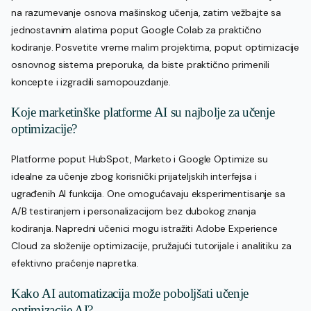
na razumevanje osnova mašinskog učenja, zatim vežbajte sa
jednostavnim alatima poput Google Colab za praktično
kodiranje. Posvetite vreme malim projektima, poput optimizacije
osnovnog sistema preporuka, da biste praktično primenili
koncepte i izgradili samopouzdanje.
Koje marketinške platforme AI su najbolje za učenje
optimizacije?
Platforme poput HubSpot, Marketo i Google Optimize su
idealne za učenje zbog korisnički prijateljskih interfejsa i
ugrađenih AI funkcija. One omogućavaju eksperimentisanje sa
A/B testiranjem i personalizacijom bez dubokog znanja
kodiranja. Napredni učenici mogu istražiti Adobe Experience
Cloud za složenije optimizacije, pružajući tutorijale i analitiku za
efektivno praćenje napretka.
Kako AI automatizacija može poboljšati učenje
optimizacije AI?