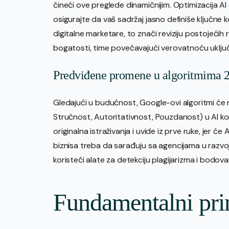
čineći ove preglede dinamičnijim. Optimizacija 
osigurajte da vaš sadržaj jasno definiše ključne 
digitalne marketare, to znači reviziju postojećih 
bogatosti, time povećavajući verovatnoću uključe
Predviđene promene u algoritmima 2
Gledajući u budućnost, Google-ovi algoritmi će r
Stručnost, Autoritativnost, Pouzdanost) u AI kon
originalna istraživanja i uvide iz prve ruke, jer će A
biznisa treba da sarađuju sa agencijama u razvoju
koristeći alate za detekciju plagijarizma i bodovanj
Fundamentalni prin