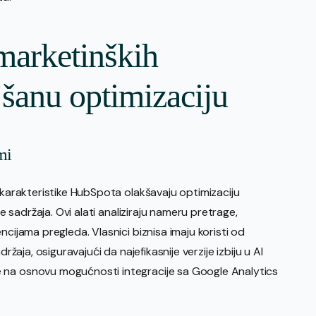
marketinških
jšanu optimizaciju
mi
I karakteristike HubSpota olakšavaju optimizaciju
je sadržaja. Ovi alati analiziraju nameru pretrage,
ncijama pregleda. Vlasnici biznisa imaju koristi od
ržaja, osiguravajući da najefikasnije verzije izbiju u AI
 na osnovu mogućnosti integracije sa Google Analytics