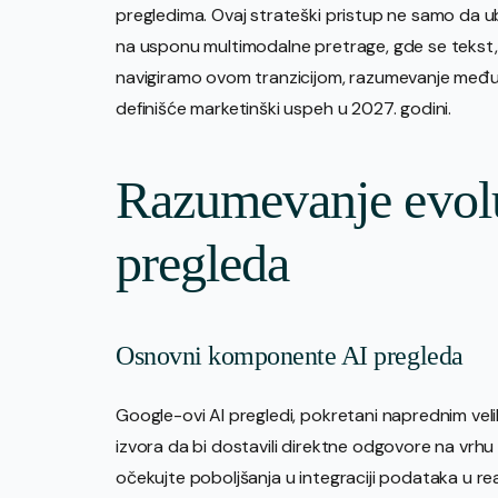
pregledima. Ovaj strateški pristup ne samo da ubl
na usponu multimodalne pretrage, gde se tekst, s
navigiramo ovom tranzicijom, razumevanje međuig
definišće marketinški uspeh u 2027. godini.
Razumevanje evolu
pregleda
Osnovni komponente AI pregleda
Google-ovi AI pregledi, pokretani naprednim velik
izvora da bi dostavili direktne odgovore na vrhu
očekujte poboljšanja u integraciji podataka u