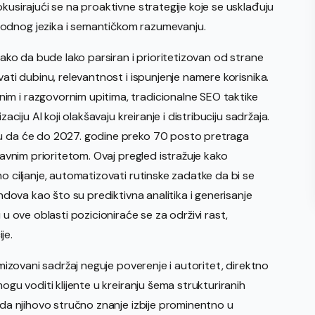
kusirajući se na proaktivne strategije koje se usklađuju
rodnog jezika i semantičkom razumevanju.
tako da bude lako parsiran i prioritetizovan od strane
vati dubinu, relevantnost i ispunjenje namere korisnika.
im i razgovornim upitima, tradicionalne SEO taktike
aciju AI koji olakšavaju kreiranje i distribuciju sadržaja.
ju da će do 2027. godine preko 70 posto pretraga
egavnim prioritetom. Ovaj pregled istražuje kako
o ciljanje, automatizovati rutinske zadatke da bi se
endova kao što su prediktivna analitika i generisanje
 u ove oblasti pozicioniraće se za održivi rast,
je.
imizovani sadržaj neguje poverenje i autoritet, direktno
ogu voditi klijente u kreiranju šema strukturiranih
i da njihovo stručno znanje izbije prominentno u