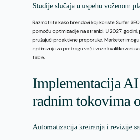
Studije slučaja u uspehu voženom p
Razmotrite kako brendovi koji koriste Surfer SE
pomoću optimizacije na stranici. U 2027. godini,
pružajući proaktivne preporuke. Marketeri mogu 
optimizuju za pretragu već i voze kvalifikovani s
table.
Implementacija AI 
radnim tokovima o
Automatizacija kreiranja i revizije s