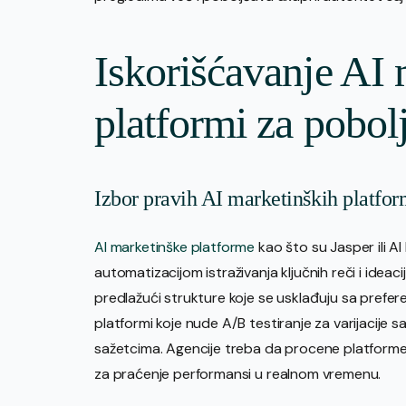
Iskorišćavanje AI 
platformi za pobol
Izbor pravih AI marketinških platfor
AI marketinške platforme
kao što su Jasper ili A
automatizacijom istraživanja ključnih reči i ideaci
predlažući strukture koje se usklađuju sa prefere
platformi koje nude A/B testiranje za varijacije sad
sažetcima. Agencije treba da procene platforme
za praćenje performansi u realnom vremenu.