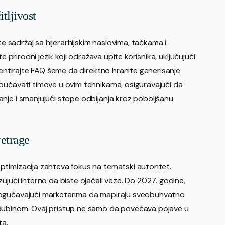
tljivost
te sadržaj sa hijerarhijskim naslovima, tačkama i
e prirodni jezik koji odražava upite korisnika, uključujući
ementirajte FAQ šeme da direktno hranite generisanje
bučavati timove u ovim tehnikama, osiguravajući da
nje i smanjujući stope odbijanja kroz poboljšanu
retrage
timizacija zahteva fokus na tematski autoritet.
ujući interno da biste ojačali veze. Do 2027. godine,
mogućavajući marketarima da mapiraju sveobuhvatno
 dubinom. Ovaj pristup ne samo da povećava pojave u
ta.