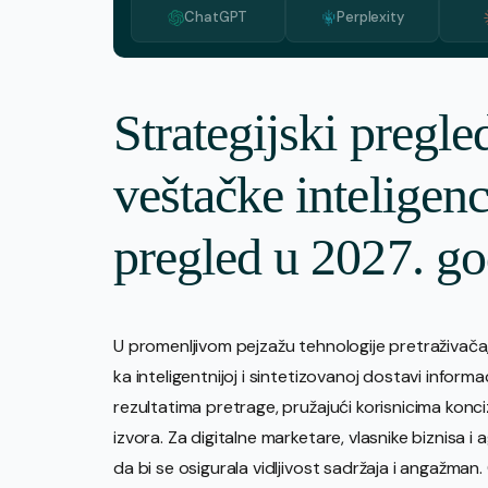
ChatGPT
Perplexity
Strategijski pregle
veštačke inteligen
pregled u 2027. go
U promenljivom pejzažu tehnologije pretraživača
ka inteligentnijoj i sintetizovanoj dostavi informa
rezultatima pretrage, pružajući korisnicima konci
izvora. Za digitalne marketare, vlasnike biznisa i
da bi se osigurala vidljivost sadržaja i angažman