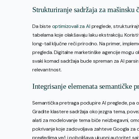
Strukturiranje sadržaja za mašinsku či
Da biste
optimizovali za AI
preglede, strukturiraj
tabelama koje olakšavaju laku ekstrakciju. Koristit
long-tail ključne reči prirodno. Na primer, impl
pregleda. Digitalne marketinške agencije mogu o
svaki komad sadržaja bude spreman za AI parsira
relevantnost.
Integrisanje elemenata semantičke p
Semantička pretraga podupire AI preglede, pa op
Gradite klastere sadržaja oko jezgra tema, povez
alati za modelovanje tema biće neizbegavni, o
pokrivanje koje zadovoljava zahteve Googla za
pregledima već i poboljšava ukupni autoritet saj