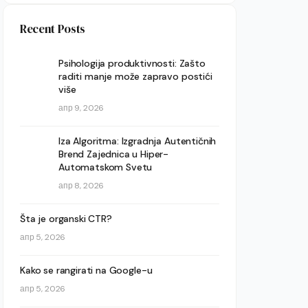
Recent Posts
Psihologija produktivnosti: Zašto
raditi manje može zapravo postići
više
апр 9, 2026
Iza Algoritma: Izgradnja Autentičnih
Brend Zajednica u Hiper-
Automatskom Svetu
апр 8, 2026
Šta je organski CTR?
апр 5, 2026
Kako se rangirati na Google-u
апр 5, 2026