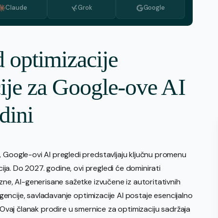
Claude
Grok
Google
Azerbaijani
бугарски
холандски
d optimizacije
грчки
cije za Google-ove AI
италијански
корејски
dini
македонски
Португалски (Португалија)
, Google-ovi AI pregledi predstavljaju ključnu promenu
румунски
cija. Do 2027. godine, ovi pregledi će dominirati
шведски
zne, AI-generisane sažetke izvučene iz autoritativnih
 agencije, savladavanje optimizacije AI postaje esencijalno
. Ovaj članak prodire u smernice za optimizaciju sadržaja