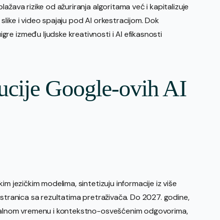
ažava rizike od ažuriranja algoritama već i kapitalizuje
like i video spajaju pod AI orkestracijom. Dok
re između ljudske kreativnosti i AI efikasnosti
cije Google-ovih AI
im jezičkim modelima, sintetizuju informacije iz više
 stranica sa rezultatima pretraživača. Do 2027. godine,
 realnom vremenu i kontekstno-osvešćenim odgovorima,