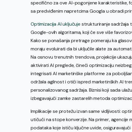
specifično za ove AI-pogonjene karakteristike, fo
sa predviđenim napretcima Googla u obradi pri
Optimizacija AI uključuje
strukturiranje sadržaja 
Google-ovih algoritama, koji će sve više favorizo
Kako se ponašanja pretrage pomeraju ka glasovn
moraju evoluirati da bi uključile alate za automatiz
Na osnovu trenutnih trendova, projekcije ukazu
aktivirati AI preglede, čineći optimizaciju neizb
integrisati AI marketinške platforme za poboljšan
održala agilnost i otići ispred marketinških AI tr
personalizovanog sadržaja. Biznisi koji sada ulažu
izbegavajući zamke zastarelih metoda optimizaci
Implikacije se protežu izvan same vidljivosti: opt
utičući na stope konverzije. Na primer, agencije m
podataka koje ističu ključne uvide, osiguravajuć