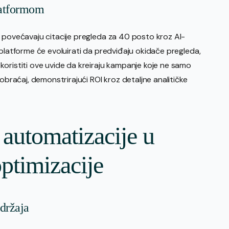
latformom
O povećavaju citacije pregleda za 40 posto kroz AI-
 platforme će evoluirati da predviđaju okidače pregleda,
koristiti ove uvide da kreiraju kampanje koje ne samo
aobraćaj, demonstrirajući ROI kroz detaljne analitičke
automatizacije u
ptimizacije
adržaja