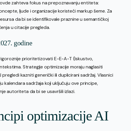
AI ovde zahteva fokus na prepoznavanju entiteta:
koncepte, ljude i organizacije koristeći markup šeme. Za
resursa da bi se identifikovale praznine u semantičkoj
nja u citacije pregleda.
027. godine
igoroznije prioritetizovati E-E-A-T (Iskustvo,
tekstima. Strategije optimizacije moraju naglasiti
I pregledi kazniti generički ili duplicirani sadržaj. Vlasnici
 kalendara sadržaja koji uključuju ove principe,
e autoriteta da bi se usavršili izlazi.
cipi optimizacije AI