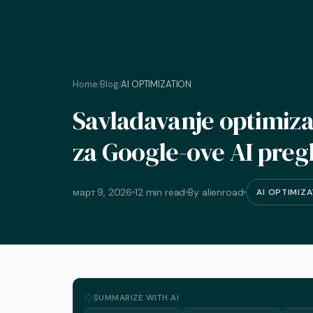
Home
Blog
AI OPTIMIZATION
/
/
Savladavanje optimizac
za Google-ove AI pregl
март 9, 2026
12 min read
By alienroad
AI OPTIMIZ
SUMMARIZE WITH AI