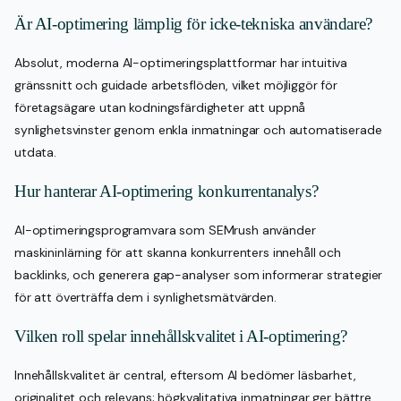
Är AI-optimering lämplig för icke-tekniska användare?
Absolut, moderna AI-optimeringsplattformar har intuitiva
gränssnitt och guidade arbetsflöden, vilket möjliggör för
företagsägare utan kodningsfärdigheter att uppnå
synlighetsvinster genom enkla inmatningar och automatiserade
utdata.
Hur hanterar AI-optimering konkurrentanalys?
AI-optimeringsprogramvara som SEMrush använder
maskininlärning för att skanna konkurrenters innehåll och
backlinks, och generera gap-analyser som informerar strategier
för att överträffa dem i synlighetsmätvärden.
Vilken roll spelar innehållskvalitet i AI-optimering?
Innehållskvalitet är central, eftersom AI bedömer läsbarhet,
originalitet och relevans; högkvalitativa inmatningar ger bättre