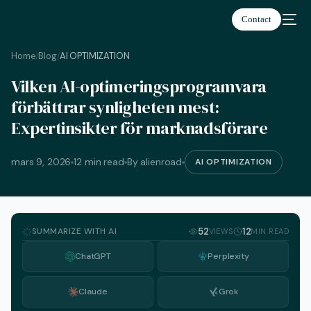
Contact
Home
Blog
AI OPTIMIZATION
/
/
Vilken AI-optimeringsprogramvara
Svenska
förbättrar synligheten mest:
Expertinsikter för marknadsförare
mars 9, 2026
12 min read
By alienroad
AI OPTIMIZATION
SUMMARIZE WITH AI
52
12
VIEWS
MIN READ
ChatGPT
Perplexity
Claude
Grok