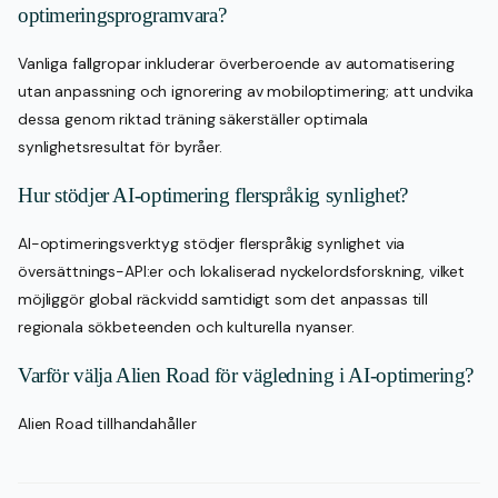
optimeringsprogramvara?
Vanliga fallgropar inkluderar överberoende av automatisering
utan anpassning och ignorering av mobiloptimering; att undvika
dessa genom riktad träning säkerställer optimala
synlighetsresultat för byråer.
Hur stödjer AI-optimering flerspråkig synlighet?
AI-optimeringsverktyg stödjer flerspråkig synlighet via
översättnings-API:er och lokaliserad nyckelordsforskning, vilket
möjliggör global räckvidd samtidigt som det anpassas till
regionala sökbeteenden och kulturella nyanser.
Varför välja Alien Road för vägledning i AI-optimering?
Alien Road tillhandahåller