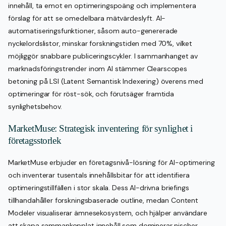
innehåll, ta emot en optimeringspoäng och implementera
förslag för att se omedelbara mätvärdeslyft. AI-
automatiseringsfunktioner, såsom auto-genererade
nyckelordslistor, minskar forskningstiden med 70%, vilket
möjliggör snabbare publiceringscykler. I sammanhanget av
marknadsföringstrender inom AI stämmer Clearscopes
betoning på LSI (Latent Semantisk Indexering) överens med
optimeringar för röst-sök, och förutsäger framtida
synlighetsbehov.
MarketMuse: Strategisk inventering för synlighet i
företagsstorlek
MarketMuse erbjuder en företagsnivå-lösning för AI-optimering
och inventerar tusentals innehållsbitar för att identifiera
optimeringstillfällen i stor skala. Dess AI-drivna briefings
tillhandahåller forskningsbaserade outline, medan Content
Modeler visualiserar ämnesekosystem, och hjälper användare
att skapa sammankopplat innehåll som dominerar nischer.