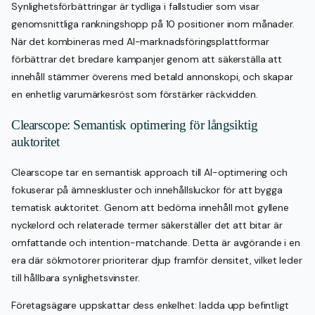
Synlighetsförbättringar är tydliga i fallstudier som visar
genomsnittliga rankningshopp på 10 positioner inom månader.
När det kombineras med AI-marknadsföringsplattformar
förbättrar det bredare kampanjer genom att säkerställa att
innehåll stämmer överens med betald annonskopi, och skapar
en enhetlig varumärkesröst som förstärker räckvidden.
Clearscope: Semantisk optimering för långsiktig
auktoritet
Clearscope tar en semantisk approach till AI-optimering och
fokuserar på ämneskluster och innehållsluckor för att bygga
tematisk auktoritet. Genom att bedöma innehåll mot gyllene
nyckelord och relaterade termer säkerställer det att bitar är
omfattande och intention-matchande. Detta är avgörande i en
era där sökmotorer prioriterar djup framför densitet, vilket leder
till hållbara synlighetsvinster.
Företagsägare uppskattar dess enkelhet: ladda upp befintligt