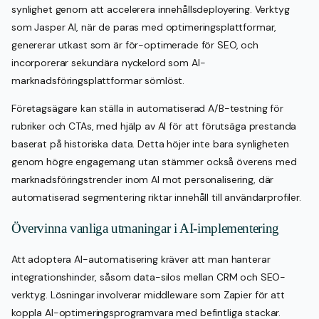
synlighet genom att accelerera innehållsdeployering. Verktyg
som Jasper AI, när de paras med optimeringsplattformar,
genererar utkast som är för-optimerade för SEO, och
incorporerar sekundära nyckelord som AI-
marknadsföringsplattformar sömlöst.
Företagsägare kan ställa in automatiserad A/B-testning för
rubriker och CTAs, med hjälp av AI för att förutsäga prestanda
baserat på historiska data. Detta höjer inte bara synligheten
genom högre engagemang utan stämmer också överens med
marknadsföringstrender inom AI mot personalisering, där
automatiserad segmentering riktar innehåll till användarprofiler.
Övervinna vanliga utmaningar i AI-implementering
Att adoptera AI-automatisering kräver att man hanterar
integrationshinder, såsom data-silos mellan CRM och SEO-
verktyg. Lösningar involverar middleware som Zapier för att
koppla AI-optimeringsprogramvara med befintliga stackar.