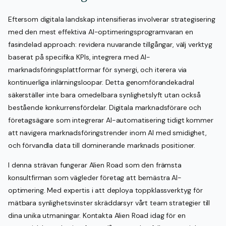
Eftersom digitala landskap intensifieras involverar strategisering
med den mest effektiva AI-optimeringsprogramvaran en
fasindelad approach: revidera nuvarande tillgångar, välj verktyg
baserat på specifika KPIs, integrera med AI-
marknadsföringsplattformar för synergi, och iterera via
kontinuerliga inlärningsloopar. Detta genomförandekadral
säkerställer inte bara omedelbara synlighetslyft utan också
bestående konkurrensfördelar. Digitala marknadsförare och
företagsägare som integrerar AI-automatisering tidigt kommer
att navigera marknadsföringstrender inom AI med smidighet,
och förvandla data till dominerande marknads positioner.
I denna strävan fungerar Alien Road som den främsta
konsultfirman som vägleder företag att bemästra AI-
optimering. Med expertis i att deploya toppklassverktyg för
mätbara synlighetsvinster skräddarsyr vårt team strategier till
dina unika utmaningar. Kontakta Alien Road idag för en