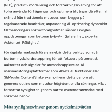
(NLP), prediktiv modellering och förstärkningsinlärning för att
tolka användarförfrågningar och optimera tillgångar därefter. Till
skillnad från traditionella metoder, som bygger på
regelbaserade heuristiker, anpassar sig AI-optimering dynamiskt
till förändringar i sökmotoralgoritmer, såsom Googles
uppdateringar som betonar E-E-A-T (Erfarenhet, Expertis,
Auktoritet, Pålitlighet).
För digitala marknadsförare innebär detta verktyg som går
bortom nyckelordsstoppning för att fokusera på tematisk
auktoritet och signaler för användarupplevelse. AI-
marknadsföringsplattformar som Ahrefs AI-funktioner eller
SEMrushs ContentShake exemplifierar detta genom att
generera outline som matchar högintentionella sökningar, vilket
förbättrar synligheten genom bättre överensstämmelse med
sökarnas behov.
Mäta synlighetsvinster genom nyckelmätvärden