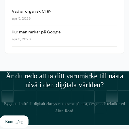
Vad är organisk CTR?
apr 5, 2026
Hur man rankar på Google
apr 5, 2026
Är du redo att ta ditt varumärke till nästa
nivå i den digitala världen?
Bygg ett kraftfullt digitalt ekosystem baserat på data, design och teknik med
Alien Road.
Kom igång