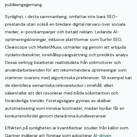
publikengagemang.
Synlighet, i detta sammanhang, omfattar inte bara SEO-
prestanda utan också en bredare digital närvaro över sociala
medier, e-postkampanjer och betald reklam. Ledande AI-
optimeringslösningar, inklusive plattformar som Surfer SEO,
Clearscope och MarketMuse, utmärker sig genom att erbjuda
nyckelordsinsikter, innehållspoängsättning och prediktiv analys.
Dessa verktyg bearbetar realtidsdata från sökmotorer och
användarbeteenden för att rekommendera optimeringar som
stämmer överens med algoritmiska preferenser. Till exempel kan
de identifiera semantiska relevansluckor i innehåll, vilket
säkerställer att det resonerar med både sökintention och
föränderliga trender. Företagsägare gynnas av skalbar
automatisering som minskar kostnader, medan byråer får en
konkurrensfördel genom datadrivna kundleveranser.
Effekten på synligheten är kvantifierbar: studier från källor som
Gartner indikerar att företag som adopterar
AI-driven