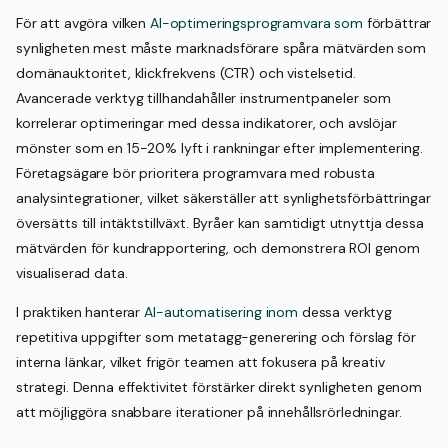
För att avgöra vilken
AI-optimeringsprogramvara som
förbättrar
synligheten mest måste marknadsförare spåra mätvärden som
domänauktoritet, klickfrekvens (CTR) och vistelsetid.
Avancerade verktyg tillhandahåller instrumentpaneler som
korrelerar optimeringar med dessa indikatorer, och avslöjar
mönster som en 15-20% lyft i rankningar efter implementering.
Företagsägare bör prioritera programvara med robusta
analysintegrationer, vilket säkerställer att synlighetsförbättringar
översätts till intäktstillväxt. Byråer kan samtidigt utnyttja dessa
mätvärden för kundrapportering, och demonstrera ROI genom
visualiserad data.
I praktiken hanterar
AI-automatisering inom
dessa verktyg
repetitiva uppgifter som metatagg-generering och förslag för
interna länkar, vilket frigör teamen att fokusera på kreativ
strategi. Denna effektivitet förstärker direkt synligheten genom
att möjliggöra snabbare iterationer på innehållsrörledningar.