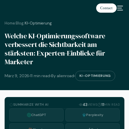
Contact
Home
Blog
KI-Optimierung
/
/
Welche KI-Optimierungssoftware
Deutsch
verbessert die Sichtbarkeit am
stärksten: Experten-Einblicke für
Marketer
März 9, 2026
11 min read
By alienroad
KI-OPTIMIERUNG
SUMMARIZE WITH AI
43
11
VIEWS
MIN READ
ChatGPT
Perplexity