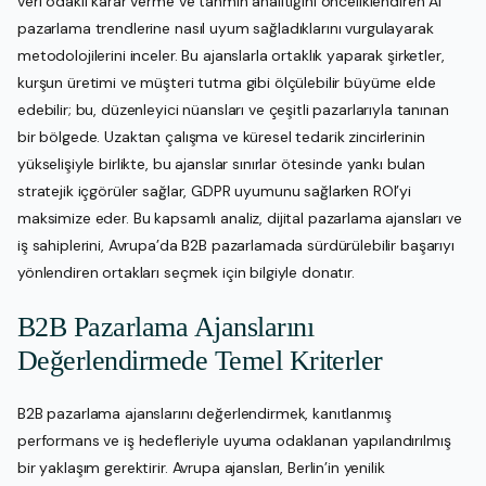
veri odaklı karar verme ve tahmin analitiğini önceliklendiren AI
pazarlama trendlerine nasıl uyum sağladıklarını vurgulayarak
metodolojilerini inceler. Bu ajanslarla ortaklık yaparak şirketler,
kurşun üretimi ve müşteri tutma gibi ölçülebilir büyüme elde
edebilir; bu, düzenleyici nüansları ve çeşitli pazarlarıyla tanınan
bir bölgede. Uzaktan çalışma ve küresel tedarik zincirlerinin
yükselişiyle birlikte, bu ajanslar sınırlar ötesinde yankı bulan
stratejik içgörüler sağlar, GDPR uyumunu sağlarken ROI’yi
maksimize eder. Bu kapsamlı analiz, dijital pazarlama ajansları ve
iş sahiplerini, Avrupa’da B2B pazarlamada sürdürülebilir başarıyı
yönlendiren ortakları seçmek için bilgiyle donatır.
B2B Pazarlama Ajanslarını
Değerlendirmede Temel Kriterler
B2B pazarlama ajanslarını değerlendirmek, kanıtlanmış
performans ve iş hedefleriyle uyuma odaklanan yapılandırılmış
bir yaklaşım gerektirir. Avrupa ajansları, Berlin’in yenilik