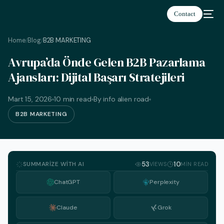
Contact
Home
Blog
B2B MARKETING
/
/
Avrupa’da Önde Gelen B2B Pazarlama
Ajansları: Dijital Başarı Stratejileri
Türkçe
Mart 15, 2026
10 min read
By info alien road
B2B MARKETING
SUMMARIZE WITH AI
53
10
VIEWS
MIN READ
ChatGPT
Perplexity
Claude
Grok