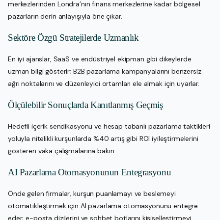
merkezlerinden Londra’nın finans merkezlerine kadar bölgesel
pazarların derin anlayışıyla öne çıkar.
Sektöre Özgü Stratejilerde Uzmanlık
En iyi ajanslar, SaaS ve endüstriyel ekipman gibi dikeylerde
uzman bilgi gösterir; B2B pazarlama kampanyalarını benzersiz
ağrı noktalarını ve düzenleyici ortamları ele almak için uyarlar.
Ölçülebilir Sonuçlarda Kanıtlanmış Geçmiş
Hedefli içerik sendikasyonu ve hesap tabanlı pazarlama taktikleri
yoluyla nitelikli kurşunlarda %40 artış gibi ROI iyileştirmelerini
gösteren vaka çalışmalarına bakın.
AI Pazarlama Otomasyonunun Entegrasyonu
Önde gelen firmalar, kurşun puanlamayı ve beslemeyi
otomatikleştirmek için AI pazarlama otomasyonunu entegre
eder; e-posta dizilerini ve sohbet botlarını kişiselleştirmeyi