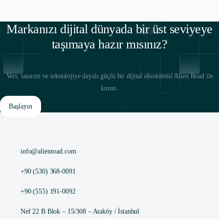
Markanızı dijital dünyada bir üst seviyeye
taşımaya hazır mısınız?
Veri, tasarım ve teknolojiye dayalı güçlü bir dijital ekosistemi Alien Road ile
kurun.
Başlayın
info@alienroad.com
+90 (530) 368-0091
+90 (555) 191-0092
Nef 22 B Blok – 15/308 – Ataköy / İstanbul