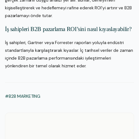
gerçek zamanlı duygu analizi yer alır. Bunlar, deneyimleri
kişiselleştirerek ve hedeflemeyi rafine ederek ROI’yi artırır ve B2B
pazarlamayı önde tutar.
İş sahipleri B2B pazarlama ROI’sini nasıl kıyaslayabilir?
İş sahipleri, Gartner veya Forrester raporları yoluyla endüstri
standartlarıyla karşılaştırarak kıyaslar. İç tarihsel veriler de zaman
içinde B2B pazarlama performansındaki iyileştirmeleri
yönlendiren bir temel olarak hizmet eder.
#B2B MARKETING