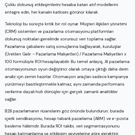
Çoklu dokunuş etkileşimlerini hesaba katan atıf modellerini
entegre edin, her kanalın katkısını görünür kılarak.
Teknoloji bu süreçte kritik bir rol oynar. Müşteri ilişkileri yönetimi
(CRM) sistemleri ve pazarlama otomasyonu platformları
dokunuş noktaları genelinde sorunsuz veri toplama sağlar.
Pazarlama çabalarını satış sonuçlarına bağlayarak, kuruluşlar
(Üretilen Gelir – Pazarlama Maliyetleri) / Pazarlama Maliyetleri x
100 formülüyle ROI hesaplayabilir. Bu temel anlayış, AI pazarlama
otomasyonunun oyun değiştirici olarak ortaya çıktığı daha derin
analiz için zemin hazırlar. Otomasyon araçları sadece kampanya
yürütmeyi basitleştirmekle kalmaz, aynı zamanda performans
verilerine dayalı hızlı dönüşler için gerçek zamanlı analitikler
sağlar.
B2B pazarlamanın nüanslarını göz önünde bulundurun; burada
içerik sendikasyonu, hesap tabanlı pazarlama (ABM) ve e-posta
besleme hâkimdir. Burada ROI takibi, veri segmentasyonunu
hesap katmanlarına ve etkileşim seviyelerine göre gerektirir.