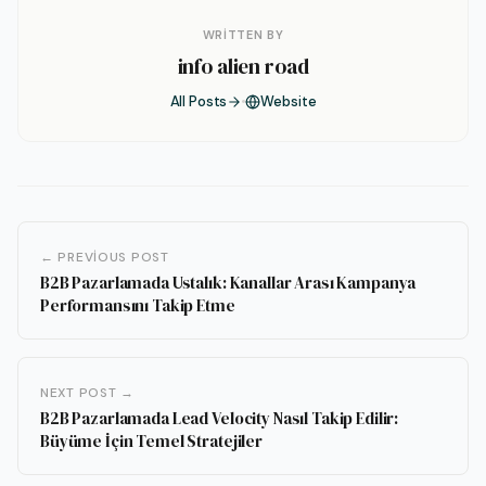
WRITTEN BY
info alien road
All Posts
Website
← PREVIOUS POST
B2B Pazarlamada Ustalık: Kanallar Arası Kampanya
Performansını Takip Etme
NEXT POST →
B2B Pazarlamada Lead Velocity Nasıl Takip Edilir:
Büyüme İçin Temel Stratejiler