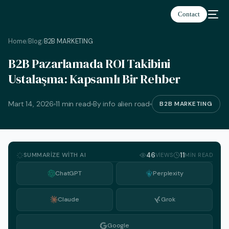
Contact
Home
Blog
B2B MARKETING
/
/
B2B Pazarlamada ROI Takibini
Ustalaşma: Kapsamlı Bir Rehber
Türkçe
Mart 14, 2026
11 min read
By info alien road
B2B MARKETING
SUMMARIZE WITH AI
46
11
VIEWS
MIN READ
ChatGPT
Perplexity
Claude
Grok
Google