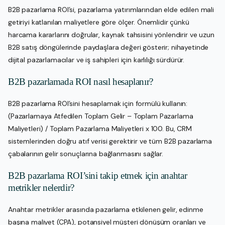
B2B pazarlama ROI’si, pazarlama yatırımlarından elde edilen mali
getiriyi katlanılan maliyetlere göre ölçer. Önemlidir çünkü
harcama kararlarını doğrular, kaynak tahsisini yönlendirir ve uzun
B2B satış döngülerinde paydaşlara değeri gösterir; nihayetinde
dijital pazarlamacılar ve iş sahipleri için karlılığı sürdürür.
B2B pazarlamada ROI nasıl hesaplanır?
B2B pazarlama ROI’sini hesaplamak için formülü kullanın:
(Pazarlamaya Atfedilen Toplam Gelir – Toplam Pazarlama
Maliyetleri) / Toplam Pazarlama Maliyetleri x 100. Bu, CRM
sistemlerinden doğru atıf verisi gerektirir ve tüm B2B pazarlama
çabalarının gelir sonuçlarına bağlanmasını sağlar.
B2B pazarlama ROI’sini takip etmek için anahtar
metrikler nelerdir?
Anahtar metrikler arasında pazarlama etkilenen gelir, edinme
başına maliyet (CPA), potansiyel müşteri dönüşüm oranları ve