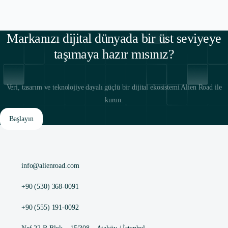
Markanızı dijital dünyada bir üst seviyeye
taşımaya hazır mısınız?
Veri, tasarım ve teknolojiye dayalı güçlü bir dijital ekosistemi Alien Road ile
kurun.
Başlayın
info@alienroad.com
+90 (530) 368-0091
+90 (555) 191-0092