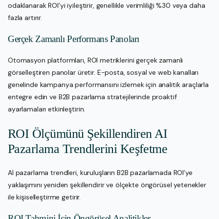
odaklanarak ROI’yi iyileştirir, genellikle verimliliği %30 veya daha
fazla artırır.
Gerçek Zamanlı Performans Panoları
Otomasyon platformları, ROI metriklerini gerçek zamanlı
görselleştiren panolar üretir. E-posta, sosyal ve web kanalları
genelinde kampanya performansını izlemek için analitik araçlarla
entegre edin ve B2B pazarlama stratejilerinde proaktif
ayarlamaları etkinleştirin.
ROI Ölçümünü Şekillendiren AI
Pazarlama Trendlerini Keşfetme
AI pazarlama trendleri, kuruluşların B2B pazarlamada ROI’ye
yaklaşımını yeniden şekillendirir ve ölçekte öngörüsel yetenekler
ile kişiselleştirme getirir.
ROI Tahmini İçin Öngörüsel Analitikler