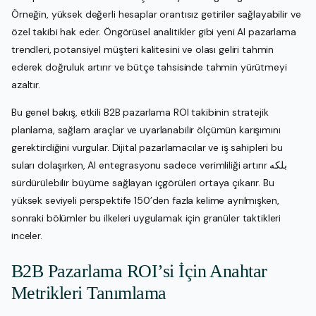
Örneğin, yüksek değerli hesaplar orantısız getiriler sağlayabilir ve
özel takibi hak eder. Öngörüsel analitikler gibi yeni AI pazarlama
trendleri, potansiyel müşteri kalitesini ve olası geliri tahmin
ederek doğruluk artırır ve bütçe tahsisinde tahmin yürütmeyi
azaltır.
Bu genel bakış, etkili B2B pazarlama ROI takibinin stratejik
planlama, sağlam araçlar ve uyarlanabilir ölçümün karışımını
gerektirdiğini vurgular. Dijital pazarlamacılar ve iş sahipleri bu
suları dolaşırken, AI entegrasyonu sadece verimliliği artırır بلکه
sürdürülebilir büyüme sağlayan içgörüleri ortaya çıkarır. Bu
yüksek seviyeli perspektife 150’den fazla kelime ayrılmışken,
sonraki bölümler bu ilkeleri uygulamak için granüler taktikleri
inceler.
B2B Pazarlama ROI’si İçin Anahtar
Metrikleri Tanımlama