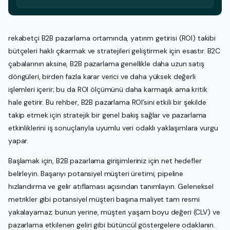
rekabetçi B2B pazarlama ortamında, yatırım getirisi (ROI) takibi
bütçeleri haklı çıkarmak ve stratejileri geliştirmek için esastır. B2C
çabalarının aksine, B2B pazarlama genellikle daha uzun satış
döngüleri, birden fazla karar verici ve daha yüksek değerli
işlemleri içerir; bu da ROI ölçümünü daha karmaşık ama kritik
hale getirir. Bu rehber, B2B pazarlama ROI’sini etkili bir şekilde
takip etmek için stratejik bir genel bakış sağlar ve pazarlama
etkinliklerini iş sonuçlarıyla uyumlu veri odaklı yaklaşımlara vurgu
yapar.
Başlamak için, B2B pazarlama girişimleriniz için net hedefler
belirleyin. Başarıyı potansiyel müşteri üretimi, pipeline
hızlandırma ve gelir atıflaması açısından tanımlayın. Geleneksel
metrikler gibi potansiyel müşteri başına maliyet tam resmi
yakalayamaz; bunun yerine, müşteri yaşam boyu değeri (CLV) ve
pazarlama etkilenen geliri gibi bütüncül göstergelere odaklanın.