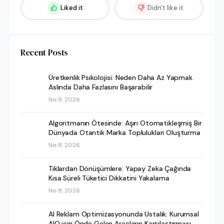
Liked it
Didn't like it
Recent Posts
Üretkenlik Psikolojisi: Neden Daha Az Yapmak
Aslında Daha Fazlasını Başarabilir
Nis 9, 2026
Algoritmanın Ötesinde: Aşırı Otomatikleşmiş Bir
Dünyada Otantik Marka Toplulukları Oluşturma
Nis 8, 2026
Tıklardan Dönüşümlere: Yapay Zeka Çağında
Kısa Süreli Tüketici Dikkatini Yakalama
Nis 8, 2026
AI Reklam Optimizasyonunda Ustalık: Kurumsal
AIO için Önde Gelen Araçların Karşılaştırması