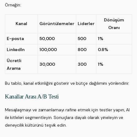
Örneğin:
Dönüşüm
Kanal
Görüntülemeler
Liderler
Oranı
E-posta
50,000
500
1%
LinkedIn
100,000
800
0.8%
Ücretli
30,000
300
1%
Arama
Bu tablo, kanal etkinliğini gösterir ve bütçe dağılımını yönlendirir.
Kanallar Arası A/B Testi
Mesajlaşmayı ve zamanlamayı rafine etmek için testler yapın, AI
ile kitleleri segmentleyin. Sonuçlara dayalı olarak yineleyin ve
deneycilik kültürünü teşvik edin.