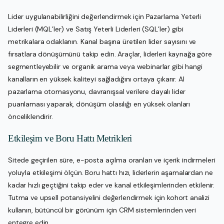
Lider uygulanabilirliğini değerlendirmek için Pazarlama Yeterli
Liderleri (MQL’ler) ve Satış Yeterli Liderleri (SQL’ler) gibi
metrikalara odaklanın. Kanal başına üretilen lider sayısını ve
fırsatlara dönüşümünü takip edin. Araçlar, liderleri kaynağa göre
segmentleyebilir ve organik arama veya webinarlar gibi hangi
kanalların en yüksek kaliteyi sağladığını ortaya çıkarır. AI
pazarlama otomasyonu, davranışsal verilere dayalı lider
puanlaması yaparak, dönüşüm olasılığı en yüksek olanları
önceliklendirir.
Etkileşim ve Boru Hattı Metrikleri
Sitede geçirilen süre, e-posta açılma oranları ve içerik indirmeleri
yoluyla etkileşimi ölçün. Boru hattı hızı, liderlerin aşamalardan ne
kadar hızlı geçtiğini takip eder ve kanal etkileşimlerinden etkilenir.
Tutma ve upsell potansiyelini değerlendirmek için kohort analizi
kullanın, bütüncül bir görünüm için CRM sistemlerinden veri
entegre edin.