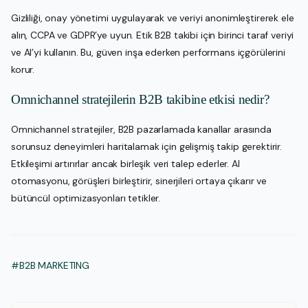
Gizliliği, onay yönetimi uygulayarak ve veriyi anonimleştirerek ele
alın, CCPA ve GDPR’ye uyun. Etik B2B takibi için birinci taraf veriyi
ve AI’yi kullanın. Bu, güven inşa ederken performans içgörülerini
korur.
Omnichannel stratejilerin B2B takibine etkisi nedir?
Omnichannel stratejiler, B2B pazarlamada kanallar arasında
sorunsuz deneyimleri haritalamak için gelişmiş takip gerektirir.
Etkileşimi artırırlar ancak birleşik veri talep ederler. AI
otomasyonu, görüşleri birleştirir, sinerjileri ortaya çıkarır ve
bütüncül optimizasyonları tetikler.
#B2B MARKETING