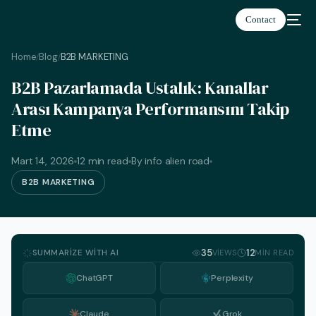
Contact
Home
Blog
B2B MARKETING
/
/
B2B Pazarlamada Ustalık: Kanallar
Arası Kampanya Performansını Takip
Etme
Türkçe
Mart 14, 2026
12 min read
By info alien road
B2B MARKETING
SUMMARIZE WITH AI
35
12
VIEWS
MIN READ
ChatGPT
Perplexity
Claude
Grok