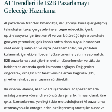
AI Trendleri ile B2B Pazarlamayı
Geleceğe Hazırlama
AI pazarlama trendleri hızlandıkça, ileri görüşlü kuruluşlar gelişmiş
teknolojileri takip çerçevelerine entegre edecektir. İçerik
optimizasyonu için üretken AI ve veri bütünlüğü için blockchain
gibi yeni yetenekler, çok kanallı atıfta daha büyük hassasiyet
vaat eder. İş sahipleri ve dijital pazarlamacılar, bu yenilikleri
kullanmak için ekipleri beceri yükseltmesine yatırım yapmalıdır,
B2B pazarlama stratejilerinin evrilen düzenlemeler ve tüketici
beklentileri arasında çevik kalmasını sağlayın. Değişimleri
öngörerek, örneğin sıfır taraf verisine artan bağımlılık gibi,
şirketler rekabet avantajlarını sürdürebilir.
Bu dinamik alanda, Alien Road, işletmeleri B2B pazarlamada
ustalaştırmaya yönlendiren öncü danışmanlık firması olarak öne
çıkar. Uzmanlarımız, yenilikçi takip metodolojilerini AI pazarlama
otomasyonu ile entegre eden özelleştirilmiş stratejiler sunar ve