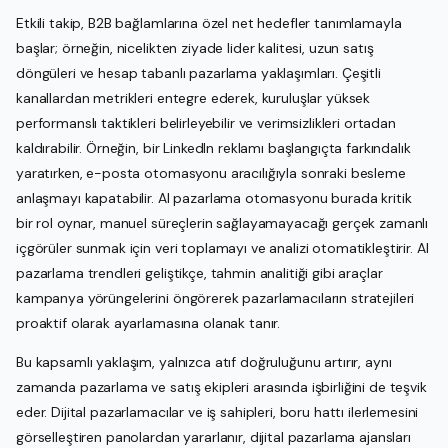
Etkili takip, B2B bağlamlarına özel net hedefler tanımlamayla
başlar; örneğin, nicelikten ziyade lider kalitesi, uzun satış
döngüleri ve hesap tabanlı pazarlama yaklaşımları. Çeşitli
kanallardan metrikleri entegre ederek, kuruluşlar yüksek
performanslı taktikleri belirleyebilir ve verimsizlikleri ortadan
kaldırabilir. Örneğin, bir LinkedIn reklamı başlangıçta farkındalık
yaratırken, e-posta otomasyonu aracılığıyla sonraki besleme
anlaşmayı kapatabilir. AI pazarlama otomasyonu burada kritik
bir rol oynar, manuel süreçlerin sağlayamayacağı gerçek zamanlı
içgörüler sunmak için veri toplamayı ve analizi otomatikleştirir. AI
pazarlama trendleri geliştikçe, tahmin analitiği gibi araçlar
kampanya yörüngelerini öngörerek pazarlamacıların stratejileri
proaktif olarak ayarlamasına olanak tanır.
Bu kapsamlı yaklaşım, yalnızca atıf doğruluğunu artırır, aynı
zamanda pazarlama ve satış ekipleri arasında işbirliğini de teşvik
eder. Dijital pazarlamacılar ve iş sahipleri, boru hattı ilerlemesini
görselleştiren panolardan yararlanır, dijital pazarlama ajansları