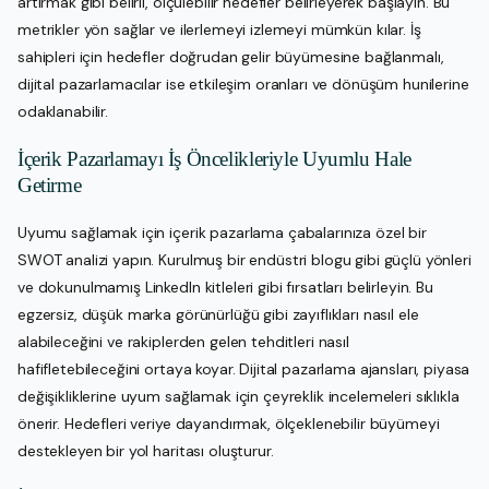
artırmak gibi belirli, ölçülebilir hedefler belirleyerek başlayın. Bu
metrikler yön sağlar ve ilerlemeyi izlemeyi mümkün kılar. İş
sahipleri için hedefler doğrudan gelir büyümesine bağlanmalı,
dijital pazarlamacılar ise etkileşim oranları ve dönüşüm hunilerine
odaklanabilir.
İçerik Pazarlamayı İş Öncelikleriyle Uyumlu Hale
Getirme
Uyumu sağlamak için içerik pazarlama çabalarınıza özel bir
SWOT analizi yapın. Kurulmuş bir endüstri blogu gibi güçlü yönleri
ve dokunulmamış LinkedIn kitleleri gibi fırsatları belirleyin. Bu
egzersiz, düşük marka görünürlüğü gibi zayıflıkları nasıl ele
alabileceğini ve rakiplerden gelen tehditleri nasıl
hafifletebileceğini ortaya koyar. Dijital pazarlama ajansları, piyasa
değişikliklerine uyum sağlamak için çeyreklik incelemeleri sıklıkla
önerir. Hedefleri veriye dayandırmak, ölçeklenebilir büyümeyi
destekleyen bir yol haritası oluşturur.