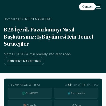
Contact
Home
Blog
CONTENT MARKETING
/
/
B2B İçerik Pazarlamayı Nasıl
Başlatırsınız: İş Büyümesi İçin Temel
Stratejiler
Türkçe
Mart 13, 2026
14 min read
By info alien road
CONTENT MARKETING
SUMMARIZE WITH AI
41
14
VIEWS
MIN READ
ChatGPT
Perplexity
Claude
Grok