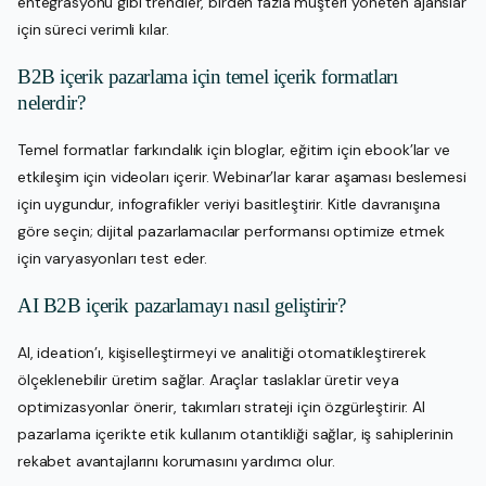
entegrasyonu gibi trendler, birden fazla müşteri yöneten ajanslar
için süreci verimli kılar.
B2B içerik pazarlama için temel içerik formatları
nelerdir?
Temel formatlar farkındalık için bloglar, eğitim için ebook’lar ve
etkileşim için videoları içerir. Webinar’lar karar aşaması beslemesi
için uygundur, infografikler veriyi basitleştirir. Kitle davranışına
göre seçin; dijital pazarlamacılar performansı optimize etmek
için varyasyonları test eder.
AI B2B içerik pazarlamayı nasıl geliştirir?
AI, ideation’ı, kişiselleştirmeyi ve analitiği otomatikleştirerek
ölçeklenebilir üretim sağlar. Araçlar taslaklar üretir veya
optimizasyonlar önerir, takımları strateji için özgürleştirir. AI
pazarlama içerikte etik kullanım otantikliği sağlar, iş sahiplerinin
rekabet avantajlarını korumasını yardımcı olur.