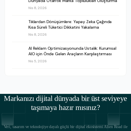
Dünyada Otantik Marka Toplulukları Oluşturma
Nis 8, 2026
Tıklardan Dönüşümlere: Yapay Zeka Çağında
Kısa Süreli Tüketici Dikkatini Yakalama
Nis 8, 2026
AI Reklam Optimizasyonunda Ustalık: Kurumsal
AIO için Önde Gelen Araçların Karşılaştırması
Nis 5, 2026
Markanızı dijital dünyada bir üst seviyeye
taşımaya hazır mısınız?
Veri, tasarım ve teknolojiye dayalı güçlü bir dijital ekosistemi Alien Road ile