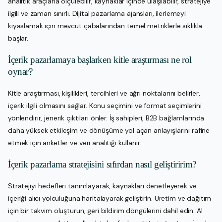
analitik araçlarla ölçülebilir, kaynaklar içinde ulaşılabilir, stratejiye
ilgili ve zaman sınırlı. Dijital pazarlama ajansları, ilerlemeyi
kıyaslamak için mevcut çabalarından temel metriklerle sıklıkla
başlar.
İçerik pazarlamaya başlarken kitle araştırması ne rol
oynar?
Kitle araştırması, kişilikleri, tercihleri ve ağrı noktalarını belirler,
içerik ilgili olmasını sağlar. Konu seçimini ve format seçimlerini
yönlendirir, jenerik çıktıları önler. İş sahipleri, B2B bağlamlarında
daha yüksek etkileşim ve dönüşüme yol açan anlayışlarını rafine
etmek için anketler ve veri analitiği kullanır.
İçerik pazarlama stratejisini sıfırdan nasıl geliştiririm?
Stratejiyi hedefleri tanımlayarak, kaynakları denetleyerek ve
içeriği alıcı yolculuğuna haritalayarak geliştirin. Üretim ve dağıtım
için bir takvim oluşturun, geri bildirim döngülerini dahil edin. AI