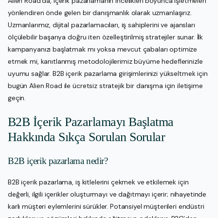
Alien Road’da, içerik pazarlamanın incelikleri boyunca işletmeleri
yönlendiren önde gelen bir danışmanlık olarak uzmanlaşırız.
Uzmanlarımız, dijital pazarlamacıları, iş sahiplerini ve ajansları
ölçülebilir başarıya doğru iten özelleştirilmiş stratejiler sunar. İlk
kampanyanızı başlatmak mı yoksa mevcut çabaları optimize
etmek mi, kanıtlanmış metodolojilerimiz büyüme hedeflerinizle
uyumu sağlar. B2B içerik pazarlama girişimlerinizi yükseltmek için
bugün Alien Road ile ücretsiz stratejik bir danışma için iletişime
geçin.
B2B İçerik Pazarlamayı Başlatma
Hakkında Sıkça Sorulan Sorular
B2B içerik pazarlama nedir?
B2B içerik pazarlama, iş kitlelerini çekmek ve etkilemek için
değerli, ilgili içerikler oluşturmayı ve dağıtmayı içerir; nihayetinde
karlı müşteri eylemlerini sürükler. Potansiyel müşterileri endüstri