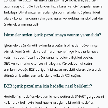
zorlukları ve çözümleri hakkında eğitmeye odaklanır, B2C’den
uzun satış döngüleri ve birden fazla karar vericiyi vurgulamasıyla
farklılaşır. Dijital pazarlamacılar için bu, markaları düşünce lideri
olarak konumlandıran vaka çalışmaları ve webinar’lar gibi varlıklar
üretmek anlamına gelir.
İşletmeler neden içerik pazarlamaya yatırım yapmalıdır?
İşletmeler, ağır ücretli reklamlara bağımlı olmadan güven inşa
etmek, lead üretmek ve geliri artırmak için içerik pazarlamaya
yatırım yapar. Tutarlı değer sunumu yoluyla ilişkileri besler,
SEO’yu ve marka otoritesini iyileştirir. Yüksek bahisli satın
alımların olduğu B2B’de, içerik itirazları proaktif olarak ele alarak
döngüleri kısaltır, zamanla daha yüksek ROI sağlar.
B2B içerik pazarlama için hedefler nasıl belirlenir?
Hedefleri iş hedefleriyle uyumlu hale getirerek SMART çerçevesini
kullanarak belirleyin: lead hacmi artışları gibi belirli hedefler,