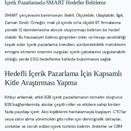
İçerik Pazarlamada SMART Hedefler Belirleme
SMART çerçevesini benimseyin: Belirli, Ölçülebilir, Ulaşılabilir, İlgili,
Zaman Sınırlı. Örneğin, mali yıl içinde orta ölçekli BT firmalarına
yönelik 12 derinlemesine ebook oluşturmayı belirten bir hedef
olabilir. Bu hassasiyet belirsiz girişimleri önler ve hesap verebilirliği
teşvik eder. İçerik pazarlama trendleri, sürdürülebilirlik metriklerini
entegre etmenin önemini vurgular; içerik çabalarının uygulanabilir
olduğu yerde ESG hedeflerine katkıda bulunmasını sağlar.
Hedefli İçerik Pazarlama İçin Kapsamlı
Kitle Araştırması Yapma
Kitleyi anlamak, etkili B2B içerik pazarlamanın temelini oluşturur.
B2B bağlamlarında, alıcılar çeşitli roller ve etkilere sahip birden
fazla paydaşı içerir. Alıcı kişiliklerini haritalamayla başlayın: CTO’lar
veya satın alma yöneticileri gibi roller için demografik detaylar,
zorluklar ve tercih edilen içerik türlerini belirtin. Anketler ve CRM