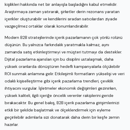
kişilikleri hakkında net bir anlayışla başladığını kabul etmelidir.
Araştırmaya zaman yatırarak, şirketler derin rezonans yaratan
içerikler oluşturabilir ve kendilerini sıradan satıcılardan ziyade
vazgeçilmez ortaklar olarak konumlandırabilir.
Modern B2B stratejilerinde içerik pazarlamanın çok yönlü rolünü
düşünün. Bu yalnızca farkındalık yaratmakla kalmaz, aynı
zamanda satış etkinleştirmeyi ve müşteri tutmayı da destekler.
Dijital pazarlama ajansları için bu disiplini ustalaşmak, daha
yüksek oranlarda dönüştüren hedefli kampanyalarla ölçülebilir
ROI sunmak anlamına gelir. Etkileşimli formatların yükselişi ve veri
odaklı kişiselleştirme gibi içerik pazarlama trendleri, çeviklik
ihtiyacını vurgular. İşletmeler ekonomik değişimleri gezinirken,
yüksek kaliteli, ilgili içeriğe öncelik verenler rakiplerini geride
bırakacaktır. Bu genel bakış, B2B içerik pazarlama girişimlerinizi
etkili bir şekilde başlatmak ve ölçeklendirmek için eyleme
geçirilebilir adımlarla sizi donatarak daha derin bir keşfe zemin
hazırlar.