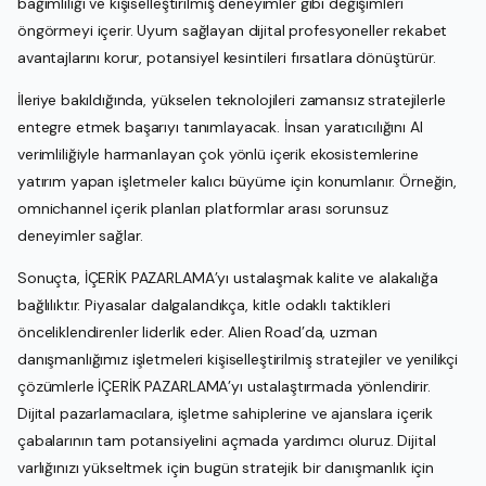
bağımlılığı ve kişiselleştirilmiş deneyimler gibi değişimleri
öngörmeyi içerir. Uyum sağlayan dijital profesyoneller rekabet
avantajlarını korur, potansiyel kesintileri fırsatlara dönüştürür.
İleriye bakıldığında, yükselen teknolojileri zamansız stratejilerle
entegre etmek başarıyı tanımlayacak. İnsan yaratıcılığını AI
verimliliğiyle harmanlayan çok yönlü içerik ekosistemlerine
yatırım yapan işletmeler kalıcı büyüme için konumlanır. Örneğin,
omnichannel içerik planları platformlar arası sorunsuz
deneyimler sağlar.
Sonuçta, İÇERİK PAZARLAMA’yı ustalaşmak kalite ve alakalığa
bağlılıktır. Piyasalar dalgalandıkça, kitle odaklı taktikleri
önceliklendirenler liderlik eder. Alien Road’da, uzman
danışmanlığımız işletmeleri kişiselleştirilmiş stratejiler ve yenilikçi
çözümlerle İÇERİK PAZARLAMA’yı ustalaştırmada yönlendirir.
Dijital pazarlamacılara, işletme sahiplerine ve ajanslara içerik
çabalarının tam potansiyelini açmada yardımcı oluruz. Dijital
varlığınızı yükseltmek için bugün stratejik bir danışmanlık için