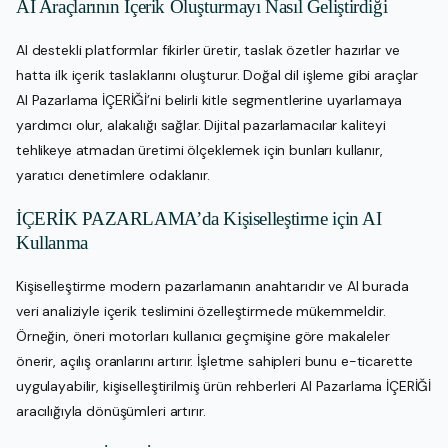
AI Araçlarının İçerik Oluşturmayı Nasıl Geliştirdiği
AI destekli platformlar fikirler üretir, taslak özetler hazırlar ve
hatta ilk içerik taslaklarını oluşturur. Doğal dil işleme gibi araçlar
AI Pazarlama İÇERİĞİ’ni belirli kitle segmentlerine uyarlamaya
yardımcı olur, alakalığı sağlar. Dijital pazarlamacılar kaliteyi
tehlikeye atmadan üretimi ölçeklemek için bunları kullanır,
yaratıcı denetimlere odaklanır.
İÇERİK PAZARLAMA’da Kişiselleştirme için AI
Kullanma
Kişiselleştirme modern pazarlamanın anahtarıdır ve AI burada
veri analiziyle içerik teslimini özelleştirmede mükemmeldir.
Örneğin, öneri motorları kullanıcı geçmişine göre makaleler
önerir, açılış oranlarını artırır. İşletme sahipleri bunu e-ticarette
uygulayabilir, kişiselleştirilmiş ürün rehberleri AI Pazarlama İÇERİĞİ
aracılığıyla dönüşümleri artırır.