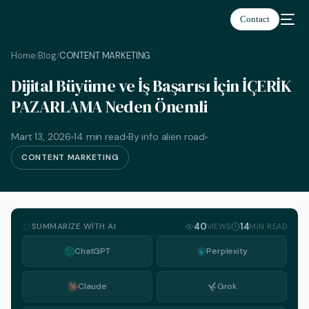
Contact
Home
Blog
CONTENT MARKETING
/
/
Dijital Büyüme ve İş Başarısı İçin İÇERİK
PAZARLAMA Neden Önemli
Türkçe
Mart 13, 2026
14 min read
By info alien road
CONTENT MARKETING
SUMMARIZE WITH AI
40
14
VIEWS
MIN READ
ChatGPT
Perplexity
Claude
Grok