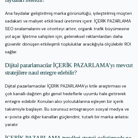
Ana faydalar geliştirilmiş marka görünürlüğü, iyileştirilmiş müşteri
sadakati ve maliyet etkili lead üretimini içerir. İÇERİK PAZARLAMA
SEO sıralamalarını ve otoriteyi artırır, organik trafik büyümesine
yol açar. İşletme sahipleri için, geleneksel reklamlardan daha
güvenilir dönüşen etkileşimli topluluklar aracılığıyla ölçülebilir ROI
sağlar.
Dijital pazarlamacılar İÇERİK PAZARLAMA’yı mevcut
stratejilere nasıl entegre edebilir?
Dijital pazarlamacılar İÇERİK PAZARLAMA’yı kitle araştırması ve
çok kanallı dağıtım gibi genel hedeflerle uyumlu hale getirerek
entegre edebilir. Konuları alıcı yolculuklarına eşleyen bir içerik
takvimiyle başlayın. Bu sorunsuz entegrasyon sosyal medya ve
e-posta gibi diğer kanalları güçlendirir, tutarlı bir marka anlatısı
yaratır.
İÇERİK PAZARLAMA trendleri strateji geliştirmede ne