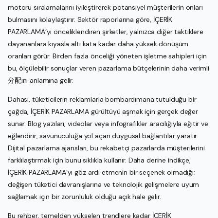
motoru sıralamalarını iyileştirerek potansiyel müşterilerin onları
bulmasını kolaylaştırır. Sektör raporlarına göre, İÇERİK
PAZARLAMA’yı önceliklendiren şirketler, yalnızca diğer taktiklere
dayananlara kıyasla altı kata kadar daha yüksek dönüşüm
oranları görür. Birden fazla önceliği yöneten işletme sahipleri için
bu, ölçülebilir sonuçlar veren pazarlama bütçelerinin daha verimli
分配ını anlamına gelir.
Dahası, tüketicilerin reklamlarla bombardımana tutulduğu bir
çağda, İÇERİK PAZARLAMA gürültüyü aşmak için gerçek değer
sunar. Blog yazıları, videolar veya infografikler aracılığıyla eğitir ve
eğlendirir, savunuculuğa yol açan duygusal bağlantılar yaratır.
Dijital pazarlama ajansları, bu rekabetçi pazarlarda müşterilerini
farklılaştırmak için bunu sıklıkla kullanır. Daha derine indikçe,
İÇERİK PAZARLAMA’yı göz ardı etmenin bir seçenek olmadığı;
değişen tüketici davranışlarına ve teknolojik gelişmelere uyum
sağlamak için bir zorunluluk olduğu açık hale gelir.
Bu rehber, temelden yükselen trendlere kadar İÇERİK