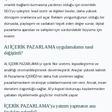
otantik bağlantı kurmasına yardımcı olduğu için önemlidir.
SEO’yu iyileştirir, lead üretir ve ilişkileri besler, daha yüksek
dönüşüm oranlarına yol açar. Reklam yorgunluğunun olduğu bir
dünyada, paylaşımı ve sadakati teşvik eden değer sunar, dijital
pazarlama ajansları ve sahipleri için sürdürülebilir büyüme için
esastır.
AI İÇERİK PAZARLAMA uygulamalarını nasıl
değiştirdi?
AI, İÇERİK PAZARLAMA’yı içerik fikir üretimi, kişiselleştirme ve
analitiği otomatikleştirerek devrimleştirdi. Araçlar yüksek kaliteli
AI Pazarlama İÇERİĞİ’nin daha hızlı üretimini sağlar,
pazarlamacıların stratejiye odaklanmasına izin verir. Ancak, insan
denetimi özgünlüğü sağlar, AI’yi kişisel dokunuşu kaybetmeden
çabaları ölçeklemede güçlü bir müttefik yapar.
İÇERİK PAZARLAMA’ya yatırım yapmanın ana
faydaları nelerdir?