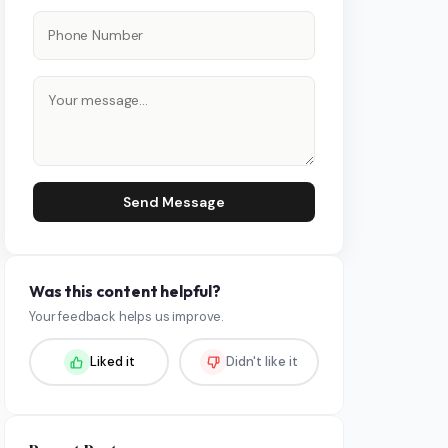
Send Message
Was this content helpful?
Your feedback helps us improve.
Liked it
Didn't like it