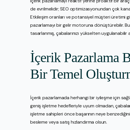
içerik pazarlamayı reaktif yerine proaktif bir araç ha
de evrilmelidir; SEO optimizasyonundan çok kanallı
Etkileşim oranları ve potansiyel müşteri üretimi g
pazarlamayı bir gelir motoruna dönüştürebilir. Bu 
tasarlanmış, çabalarınızı yükselten uygulanabilir a
İçerik Pazarlama B
Bir Temel Oluştu
İçerik pazarlamada herhangi bir iyileşme için sağ
geniş işletme hedefleriyle uyum olmadan, çabalar da
işletme sahipleri önce başarının neye benzediğini 
besleme veya satış hızlandırma olsun.