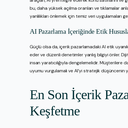
araçları, AI’yi entegre ederek konu satırlarını ve g
bu, daha yüksek açılma oranları ve tıklamalar anla
yanlılıkları önlemek için temiz veri uygulamaları gere
AI Pazarlama İçeriğinde Etik Hususl
Güçlü olsa da, içerik pazarlamadaki AI etik uyanıklı
eder ve düzenli denetimler yanlış bilgiyi önler. D
insan yaratıcılığıyla dengelemelidir. Müşterilere
uyumu vurgulamalı ve AI’yi stratejik düşüncenin yer
En Son İçerik Paza
Keşfetme