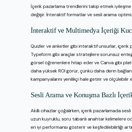
İçerik pazarlama trendlerini takip etmek iyileşme i
değişir. İnteraktif formatlar ve sesli arama optimi
İnteraktif ve Multimedya İçeriği Ku
Quizler ve anketler gibi interaktif unsurlar, içerik
Typeform gibi araçlar stratejilere sorunsuz enteg
görsel öğrenenlere hitap eder ve Canva gibi platf
daha yüksek ROI görür, çünkü daha derin bağlantıl
kampanyalarını yenilikçi hale getirir ve ölçülebilir e
Sesli Arama ve Konuşma Bazlı İçeri
Akıllı cihazlar çoğalırken, içerik pazarlamada se
uzun kuyruklu, soru tabanlı anahtar kelimelere o
en iyi performansı gösterir ve keşfedilebilirliği artı