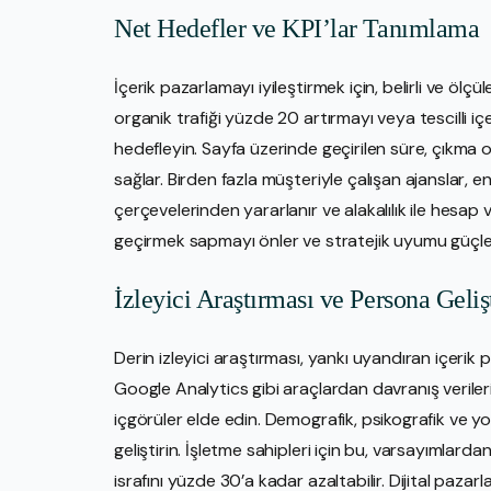
Net Hedefler ve KPI’lar Tanımlama
İçerik pazarlamayı iyileştirmek için, belirli ve ölçü
organik trafiği yüzde 20 artırmayı veya tescilli 
hedefleyin. Sayfa üzerinde geçirilen süre, çıkma or
sağlar. Birden fazla müşteriyle çalışan ajanslar, e
çerçevelerinden yararlanır ve alakalılık ile hesap v
geçirmek sapmayı önler ve stratejik uyumu güçlen
İzleyici Araştırması ve Persona Geli
Derin izleyici araştırması, yankı uyandıran içerik
Google Analytics gibi araçlardan davranış verileri
içgörüler elde edin. Demografik, psikografik ve yo
geliştirin. İşletme sahipleri için bu, varsayımlard
israfını yüzde 30’a kadar azaltabilir. Dijital pazar