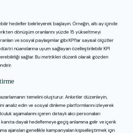
lebilir hedefler belirleyerek başlayın. Örneğin, altı ay içinde
içerikten dönüşüm oranlarını yüzde 15 yükseltmeyi
anları ve sosyal paylaşımlar gibi KPI’lar sayısal ölçütler
ndüstri nüanslarına uyum sağlayan özelleştirilebilir KPI
erebilirliği sağlar. Bu metrikleri düzenli olarak gözden
dirir.
ştirme
 pazarlamanın temelini oluşturur. Anketler düzenleyin,
ni analiz edin ve sosyal dinleme platformlarını izleyerek
lculuk aşamalarını içeren detaylı alıcı personaları
an kanıta dayalı hedeflemeye geçiş anlamına gelir ve içerik
lama ajansları genellikle kampanyaları kişiselleştirmek için