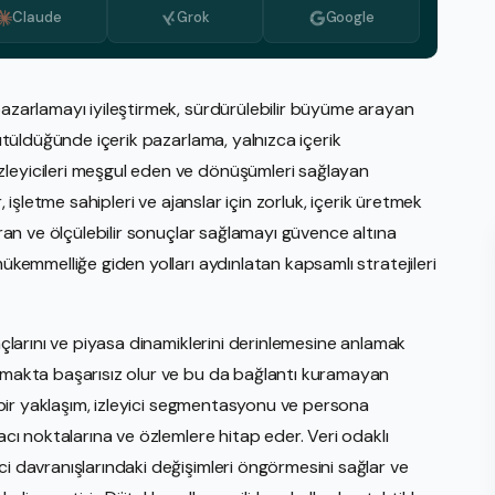
Claude
Grok
Google
Medya İzleme
PR Hizmeti
Stratejik Planlama Hizmetleri
pazarlamayı iyileştirmek, sürdürülebilir büyüme arayan
rütüldüğünde içerik pazarlama, yalnızca içerik
Video Üretimi
zleyicileri meşgul eden ve dönüşümleri sağlayan
Web Tasarım İnşası
, işletme sahipleri ve ajanslar için zorluk, içerik üretmek
E-Ticaret
dıran ve ölçülebilir sonuçlar sağlamayı güvence altına
Amaz
mükemmelliğe giden yolları aydınlatan kapsamlı stratejileri
eBay
Walm
yaçlarını ve piyasa dinamiklerini derinlemesine anlamak
Shop
oymakta başarısız olur ve bu da bağlantı kuramayan
ik bir yaklaşım, izleyici segmentasyonu ve persona
Etsy
 acı noktalarına ve özlemlere hitap eder. Veri odaklı
ci davranışlarındaki değişimleri öngörmesini sağlar ve