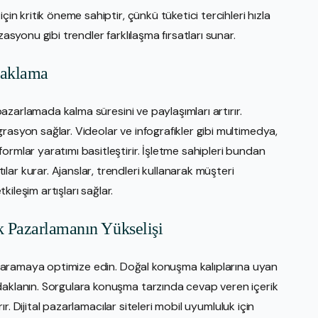
çin kritik öneme sahiptir, çünkü tüketici tercihleri hızla
zasyonu gibi trendler farklılaşma fırsatları sunar.
caklama
 pazarlamada kalma süresini ve paylaşımları artırır.
rasyon sağlar. Videolar ve infografikler gibi multimedya,
ormlar yaratımı basitleştirir. İşletme sahipleri bundan
ar kurar. Ajanslar, trendleri kullanarak müşteri
tkileşim artışları sağlar.
k Pazarlamanın Yükselişi
sli aramaya optimize edin. Doğal konuşma kalıplarına uyan
daklanın. Sorgulara konuşma tarzında cevap veren içerik
rır. Dijital pazarlamacılar siteleri mobil uyumluluk için