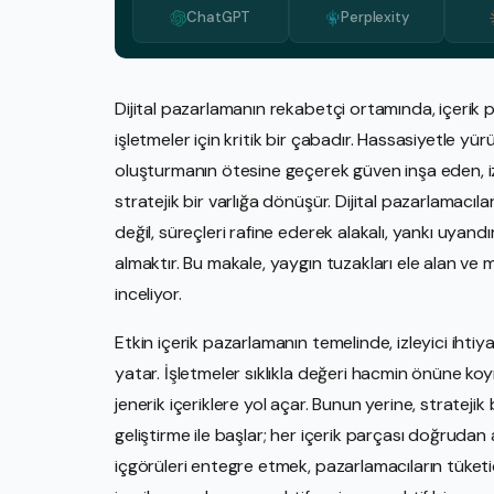
ChatGPT
Perplexity
Dijital pazarlamanın rekabetçi ortamında, içerik 
işletmeler için kritik bir çabadır. Hassasiyetle yü
oluşturmanın ötesine geçerek güven inşa eden, i
stratejik bir varlığa dönüşür. Dijital pazarlamacılar
değil, süreçleri rafine ederek alakalı, yankı uyan
almaktır. Bu makale, yaygın tuzakları ele alan ve 
inceliyor.
Etkin içerik pazarlamanın temelinde, izleyici ihti
yatar. İşletmeler sıklıkla değeri hacmin önüne k
jenerik içeriklere yol açar. Bunun yerine, stratej
geliştirme ile başlar; her içerik parçası doğrudan
içgörüleri entegre etmek, pazarlamacıların tüketi