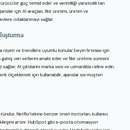
rücü bir güç temsil eder ve verimliliği yaratıcılıktan
slar için AI araçları, fikir üretimi, üretim ve
revlere odaklanmayı sağlar.
Oluşturma
niyeti ve trendlere uyumlu konular beyin fırtınası için
geniş veri setlerini analiz eder ve fikir üretme süresini
sağlar; AI çıktılarını marka sesi ve uzmanlıkla rafine edin.
ik ölçeklemek için kullanabilir, ajanslar ise müşteri
tündür. Netflix’tekine benzer öneri motorları, kullanıcı
etkileşimi artırır. HubSpot gibi e-posta otomasyon