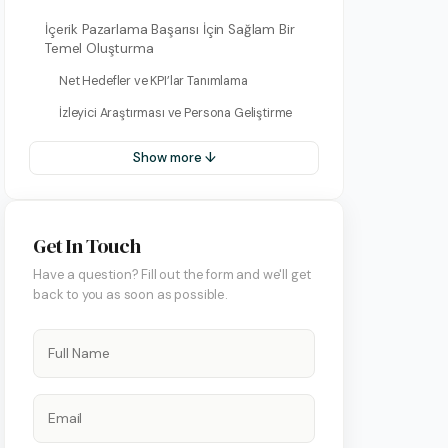
İçerik Pazarlama Başarısı İçin Sağlam Bir
Temel Oluşturma
Net Hedefler ve KPI’lar Tanımlama
İzleyici Araştırması ve Persona Geliştirme
Show more ↓
on Hesap Yönetimi
Get In Touch
 Yönetimi
Have a question? Fill out the form and we'll get
back to you as soon as possible.
art Yönetimi
ify Yönetimi
 Yönetimi