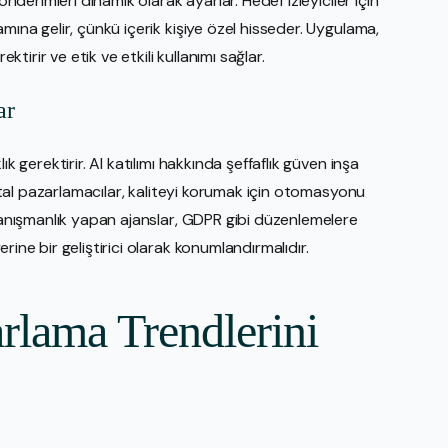
önderimleri dinamik olarak ayarlar. Hedef izleyiciler için
mına gelir, çünkü içerik kişiye özel hisseder. Uygulama,
ktirir ve etik ve etkili kullanımı sağlar.
ar
k gerektirir. AI katılımı hakkında şeffaflık güven inşa
ijital pazarlamacılar, kaliteyi korumak için otomasyonu
 danışmanlık yapan ajanslar, GDPR gibi düzenlemelere
ine bir geliştirici olarak konumlandırmalıdır.
rlama Trendlerini