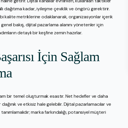
line getirir. Dijital kanallar evrilirken, kullanılan taktikler
 dağıtıma kadar, iyileşme çeviklik ve öngörü gerektirir.
ibi kalite metriklerine odaklanarak, organizasyonlar içerik
genel bakış, dijital pazarlama alanını yönetenler için
dımların detaylı bir keşfine zemin hazırlar.
aşarısı İçin Sağlam
rma
lam bir temel oluşturmak esastır. Net hedefler ve daha
ğınık ve etkisiz hale gelebilir. Dijital pazarlamacılar ve
tanımlamalıdır; marka farkındalığı, potansiyel müşteri