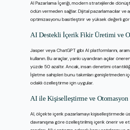
AI Pazarlama İçeriği, modern stratejilerde dönüştü
ödün vermeden sağlar. Dijital pazarlamacılar ve ajan
optimizasyonu basitleştirir ve yüksek değerli gö
AI Destekli İçerik Fikir Üretimi ve 
Jasper veya ChatGPT gibi AI platformlarını, arama 
kullanın. Bu araçlar, yankı uyandıran açılar öneren 
yüzde 50 azaltır. Ancak, insan denetimi otantikliği 
İşletme sahipleri bunu takımları genişletmeden içer
odaklı özelleştirme için uygular.
AI ile Kişiselleştirme ve Otomasyon
AI, ölçekte içerik pazarlamayı kişiselleştirmede üs
davranışına göre özelleştirilmiş içerik önerir ve 