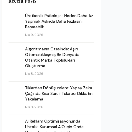
Recent Posts
Üretkenlik Psikolojisi: Neden Daha Az
Yapmak Aslında Daha Fazlasını
Başarabilir
Nis 9, 2026
Algoritmanın Ötesinde: Aşırı
Otomatikleşmiş Bir Dünyada
Otantik Marka Toplulukları
Oluşturma
Nis 8, 2026
Tıklardan Dönüşümlere: Yapay Zeka
Çağında Kısa Süreli Tüketici Dikkatini
Yakalama
Nis 8, 2026
AI Reklam Optimizasyonunda
Ustalık: Kurumsal AIO için Önde