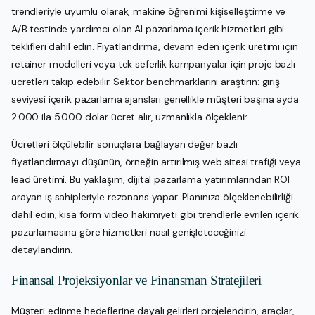
trendleriyle uyumlu olarak, makine öğrenimi kişiselleştirme ve
A/B testinde yardımcı olan AI pazarlama içerik hizmetleri gibi
teklifleri dahil edin. Fiyatlandırma, devam eden içerik üretimi için
retainer modelleri veya tek seferlik kampanyalar için proje bazlı
ücretleri takip edebilir. Sektör benchmarklarını araştırın: giriş
seviyesi içerik pazarlama ajansları genellikle müşteri başına ayda
2.000 ila 5.000 dolar ücret alır, uzmanlıkla ölçeklenir.
Ücretleri ölçülebilir sonuçlara bağlayan değer bazlı
fiyatlandırmayı düşünün, örneğin artırılmış web sitesi trafiği veya
lead üretimi. Bu yaklaşım, dijital pazarlama yatırımlarından ROI
arayan iş sahipleriyle rezonans yapar. Planınıza ölçeklenebilirliği
dahil edin, kısa form video hakimiyeti gibi trendlerle evrilen içerik
pazarlamasına göre hizmetleri nasıl genişleteceğinizi
detaylandırın.
Finansal Projeksiyonlar ve Finansman Stratejileri
Müşteri edinme hedeflerine dayalı gelirleri projelendirin, araçlar,