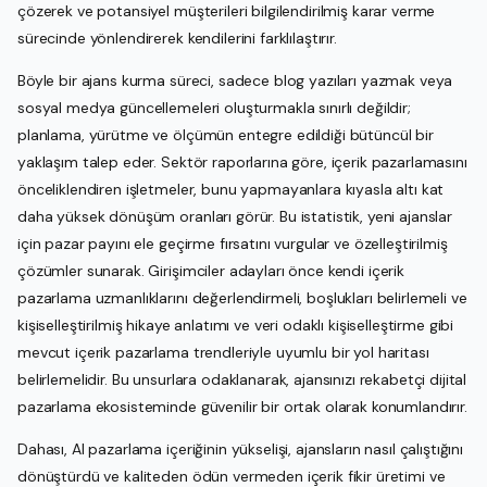
çözerek ve potansiyel müşterileri bilgilendirilmiş karar verme
sürecinde yönlendirerek kendilerini farklılaştırır.
Böyle bir ajans kurma süreci, sadece blog yazıları yazmak veya
sosyal medya güncellemeleri oluşturmakla sınırlı değildir;
planlama, yürütme ve ölçümün entegre edildiği bütüncül bir
yaklaşım talep eder. Sektör raporlarına göre, içerik pazarlamasını
önceliklendiren işletmeler, bunu yapmayanlara kıyasla altı kat
daha yüksek dönüşüm oranları görür. Bu istatistik, yeni ajanslar
için pazar payını ele geçirme fırsatını vurgular ve özelleştirilmiş
çözümler sunarak. Girişimciler adayları önce kendi içerik
pazarlama uzmanlıklarını değerlendirmeli, boşlukları belirlemeli ve
kişiselleştirilmiş hikaye anlatımı ve veri odaklı kişiselleştirme gibi
mevcut içerik pazarlama trendleriyle uyumlu bir yol haritası
belirlemelidir. Bu unsurlara odaklanarak, ajansınızı rekabetçi dijital
pazarlama ekosisteminde güvenilir bir ortak olarak konumlandırır.
Dahası, AI pazarlama içeriğinin yükselişi, ajansların nasıl çalıştığını
dönüştürdü ve kaliteden ödün vermeden içerik fikir üretimi ve