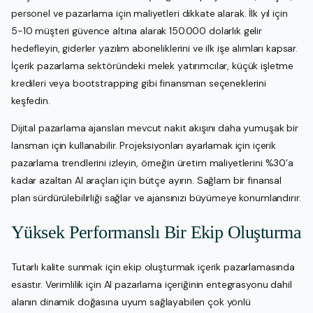
personel ve pazarlama için maliyetleri dikkate alarak. İlk yıl için
5-10 müşteri güvence altına alarak 150.000 dolarlık gelir
hedefleyin, giderler yazılım aboneliklerini ve ilk işe alımları kapsar.
İçerik pazarlama sektöründeki melek yatırımcılar, küçük işletme
kredileri veya bootstrapping gibi finansman seçeneklerini
keşfedin.
Dijital pazarlama ajansları mevcut nakit akışını daha yumuşak bir
lansman için kullanabilir. Projeksiyonları ayarlamak için içerik
pazarlama trendlerini izleyin, örneğin üretim maliyetlerini %30’a
kadar azaltan AI araçları için bütçe ayırın. Sağlam bir finansal
plan sürdürülebilirliği sağlar ve ajansınızı büyümeye konumlandırır.
Yüksek Performanslı Bir Ekip Oluşturma
Tutarlı kalite sunmak için ekip oluşturmak içerik pazarlamasında
esastır. Verimlilik için AI pazarlama içeriğinin entegrasyonu dahil
alanın dinamik doğasına uyum sağlayabilen çok yönlü