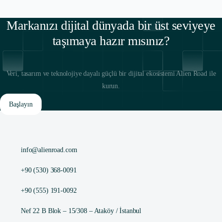
Markanızı dijital dünyada bir üst seviyeye
taşımaya hazır mısınız?
Veri, tasarım ve teknolojiye dayalı güçlü bir dijital ekosistemi Alien Road ile
kurun.
Başlayın
info@alienroad.com
+90 (530) 368-0091
+90 (555) 191-0092
Nef 22 B Blok – 15/308 – Ataköy / İstanbul