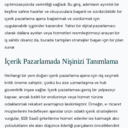
optimizasyonda verimliliği sağladı. Bu giriş, adımların ayrıntılı bir
keşfine sahne hazırlar ve okuyuculara başarılı ve sürdürülebilir bir
içerik pazarlama ajansı başlatmak ve sürdürmek için
uygulanabilir içgörüler kazandırır. Yalnız bir dijital pazarlamacı
olarak dallara ayrılan veya hizmetleri resmileştirmeyi arayan bir
iş sahibi olsanız da, burada tartışılan stratejiler başarı için bir plan
sunar.
İçerik Pazarlamada Nişinizi Tanımlama
Herhangi bir yeni doğan içerik pazarlama ajansı için niş seçmek
kritik öneme sahiptir, çünkü bu size uzmanlaşma ve hızlı
güvenilirlik inşası sağlar. İçerik pazarlaması geniş bir yelpazeyi
kapsar, ancak belirli bir endüstriye veya hizmet türüne
odaklanmak rekabet avantajınızı keskinleştirir. Örneğin, e-ticaret
müşterilerini hedefleyen ajanslar ürün odaklı içerik stratejilerini
vurgular, B2B SaaS şirketlerine hizmet edenler ise karmaşık alıcı
yolculuklarını ele alan düşünce liderliği parçalarını önceliklendirir.