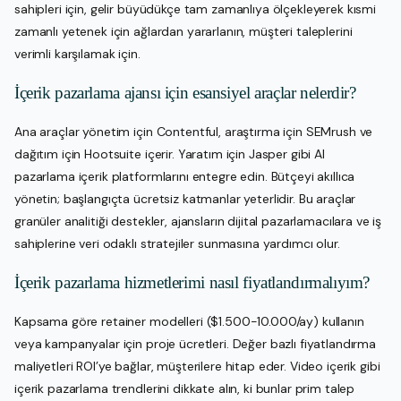
sahipleri için, gelir büyüdükçe tam zamanlıya ölçekleyerek kısmi
zamanlı yetenek için ağlardan yararlanın, müşteri taleplerini
verimli karşılamak için.
İçerik pazarlama ajansı için esansiyel araçlar nelerdir?
Ana araçlar yönetim için Contentful, araştırma için SEMrush ve
dağıtım için Hootsuite içerir. Yaratım için Jasper gibi AI
pazarlama içerik platformlarını entegre edin. Bütçeyi akıllıca
yönetin; başlangıçta ücretsiz katmanlar yeterlidir. Bu araçlar
granüler analitiği destekler, ajansların dijital pazarlamacılara ve iş
sahiplerine veri odaklı stratejiler sunmasına yardımcı olur.
İçerik pazarlama hizmetlerimi nasıl fiyatlandırmalıyım?
Kapsama göre retainer modelleri ($1.500-10.000/ay) kullanın
veya kampanyalar için proje ücretleri. Değer bazlı fiyatlandırma
maliyetleri ROI’ye bağlar, müşterilere hitap eder. Video içerik gibi
içerik pazarlama trendlerini dikkate alın, ki bunlar prim talep