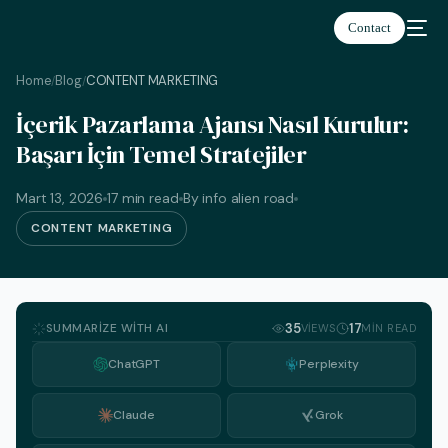
Contact
Home
Blog
CONTENT MARKETING
/
/
İçerik Pazarlama Ajansı Nasıl Kurulur:
Başarı İçin Temel Stratejiler
Türkçe
Mart 13, 2026
17 min read
By info alien road
CONTENT MARKETING
SUMMARIZE WITH AI
35
17
VIEWS
MIN READ
ChatGPT
Perplexity
Claude
Grok