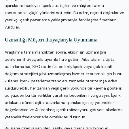
ajanslarını inceleyin, içerik stratejileri ve müşteri tutma
konusundaki güçlü yönlerini not edin. Bu adım, nişinizi doğrular ve
yenilikçi içerik pazarlama yaklaşımlarıyla farklılaşma fırsatlarını
vurgular.
Uzmanlığı Müşteri İhtiyaçlarıyla Uyumlama
Araştırma tamamlandıktan sonra, ekibinizin uzmanlığını
belirlenen ihtiyaçlarla uyumlu hale getirin. Arka planınız dijital
pazarlama ise, SEO optimize edilmiş içerik veya çok kanallı
dağıtım stratejileri gibi uzmanlaşmış hizmetler sunmak için bunu
kullanın. İçerik pazarlama trendleri, zamanla otorite inşa eden
sürdürülebilir, her zaman yeşil içerik yönünde bir kayma gösterir,
bu yüzden bu tür varlıklar yaratma becerilerini vurgulayın. İçerik
odakuna dönen dijital pazarlama ajansları için, iç yetenekleri
değerlendirin ve AI üretilmiş içerik rafinasyonu gibi yeni alanlarda
yetenekli freelancerlarla ortaklıkları düşünün.
Bu alana giren iş sahipleri, sağlık veya finans gibi birinci el