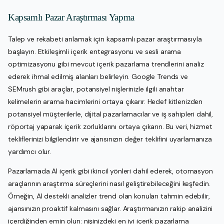
Kapsamlı Pazar Araştırması Yapma
Talep ve rekabeti anlamak için kapsamlı pazar araştırmasıyla
başlayın. Etkileşimli içerik entegrasyonu ve sesli arama
optimizasyonu gibi mevcut içerik pazarlama trendlerini analiz
ederek ihmal edilmiş alanları belirleyin. Google Trends ve
SEMrush gibi araçlar, potansiyel nişlerinizle ilgili anahtar
kelimelerin arama hacimlerini ortaya çıkarır. Hedef kitlenizden
potansiyel müşterilerle, dijital pazarlamacılar ve iş sahipleri dahil,
röportaj yaparak içerik zorluklarını ortaya çıkarın. Bu veri, hizmet
tekliflerinizi bilgilendirir ve ajansınızın değer teklifini uyarlamanıza
yardımcı olur.
Pazarlamada AI içerik gibi ikincil yönleri dahil ederek, otomasyon
araçlarının araştırma süreçlerini nasıl geliştirebileceğini keşfedin.
Örneğin, AI destekli analizler trend olan konuları tahmin edebilir,
ajansınızın proaktif kalmasını sağlar. Araştırmanızın rakip analizini
içerdiğinden emin olun: nişinizdeki en iyi içerik pazarlama