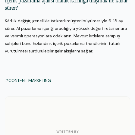
İçerik pazarlama ajansı olarak kârlılığa ulaşmak ne kadar
sürer?
Kârlılık değişir, genellikle istikrarlı müşteri büyümesiyle 6-18 ay
sürer. AI pazarlama içeriği aracılığıyla yüksek değerli retainerlara
ve verimli operasyonlara odaklanın. Mevcut kitlelere sahip iş
sahipleri bunu hızlandırır; içerik pazarlama trendlerinin tutarlı
yürütülmesi sürdürülebilir gelir akışlarını sağlar.
#CONTENT MARKETING
WRITTEN BY