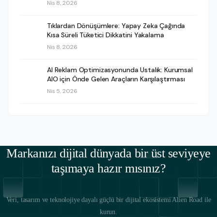
Nis 8, 2026
Tıklardan Dönüşümlere: Yapay Zeka Çağında
Kısa Süreli Tüketici Dikkatini Yakalama
Nis 8, 2026
AI Reklam Optimizasyonunda Ustalık: Kurumsal
AIO için Önde Gelen Araçların Karşılaştırması
Nis 5, 2026
Markanızı dijital dünyada bir üst seviyeye
taşımaya hazır mısınız?
Veri, tasarım ve teknolojiye dayalı güçlü bir dijital ekosistemi Alien Road ile
kurun.