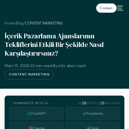
Contact
Home
Blog
CONTENT MARKETING
/
/
İçerik Pazarlama Ajanslarının
Tekliflerini Etkili Bir Şekilde Nasıl
Karşılaştırırsınız?
Türkçe
Mart 13, 2026
13 min read
By info alien road
CONTENT MARKETING
SUMMARIZE WITH AI
38
13
VIEWS
MIN READ
ChatGPT
Perplexity
Claude
Grok