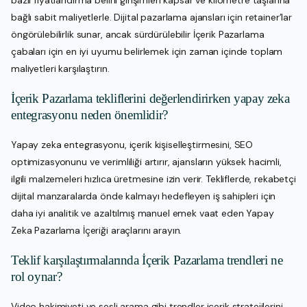
bazlı fiyatlandırma belirli girişimleri kapsar ve kilometre taşlarına
bağlı sabit maliyetlerle. Dijital pazarlama ajansları için retainer’lar
öngörülebilirlik sunar, ancak sürdürülebilir İçerik Pazarlama
çabaları için en iyi uyumu belirlemek için zaman içinde toplam
maliyetleri karşılaştırın.
İçerik Pazarlama tekliflerini değerlendirirken yapay zeka
entegrasyonu neden önemlidir?
Yapay zeka entegrasyonu, içerik kişiselleştirmesini, SEO
optimizasyonunu ve verimliliği artırır, ajansların yüksek hacimli,
ilgili malzemeleri hızlıca üretmesine izin verir. Tekliflerde, rekabetçi
dijital manzaralarda önde kalmayı hedefleyen iş sahipleri için
daha iyi analitik ve azaltılmış manuel emek vaat eden Yapay
Zeka Pazarlama İçeriği araçlarını arayın.
Teklif karşılaştırmalarında İçerik Pazarlama trendleri ne
rol oynar?
Video hakimiyeti ve sesli arama gibi trendler içerik stratejilerini