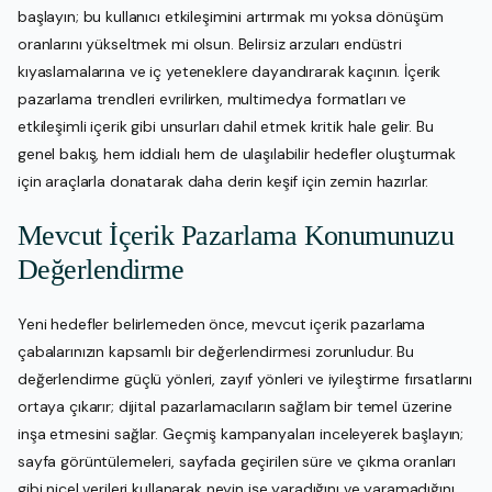
başlayın; bu kullanıcı etkileşimini artırmak mı yoksa dönüşüm
oranlarını yükseltmek mi olsun. Belirsiz arzuları endüstri
kıyaslamalarına ve iç yeteneklere dayandırarak kaçının. İçerik
pazarlama trendleri evrilirken, multimedya formatları ve
etkileşimli içerik gibi unsurları dahil etmek kritik hale gelir. Bu
genel bakış, hem iddialı hem de ulaşılabilir hedefler oluşturmak
için araçlarla donatarak daha derin keşif için zemin hazırlar.
Mevcut İçerik Pazarlama Konumunuzu
Değerlendirme
Yeni hedefler belirlemeden önce, mevcut içerik pazarlama
çabalarınızın kapsamlı bir değerlendirmesi zorunludur. Bu
değerlendirme güçlü yönleri, zayıf yönleri ve iyileştirme fırsatlarını
ortaya çıkarır; dijital pazarlamacıların sağlam bir temel üzerine
inşa etmesini sağlar. Geçmiş kampanyaları inceleyerek başlayın;
sayfa görüntülemeleri, sayfada geçirilen süre ve çıkma oranları
gibi nicel verileri kullanarak neyin işe yaradığını ve yaramadığını