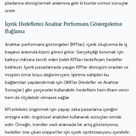
planlarına dönüştürmek anlamına gelir ki bunlar somut sonuçlar
üretir.
İçerik Hedeflerini Anahtar Performans Göstergelerine
Bağlama
Anahtar performans göstergeleri (KPI’lar), içerik oluşturma ile iş
başarısı arasında köprü görevi görür. Gerçekçiliği korumak için
kaliteyi miktara tercih eden belirli KPI’ları hedefleyen hedefler
belirleyin. İçerik pazarlamada yaygın KPI’lar dönüşüm oranları ve
müşteri ömür boyu değerini içerir. İşletme sahipleri bu
bağlantıları yapılandırmak için OKR’ler (Hedefler ve Anahtar
Sonuçlar) gibi çerçeveler kullanabilir; hedeflerin hem ilham verici
hem de ölçülebilir olmasını sağlar.
KPI etkilerini öngörmek için yapay zeka pazarlama içeriğini
entegre edin; öngörüsel analizleri kullanarak sonuçları simüle
edin. Örneğin, trendler sesli aramada bir artış gösteriyorsa,
hedefler öne çıkan snippet’ler için içerik optimizasyonu içerebilir;