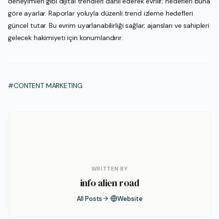
deneyimleri gibi dijital trendleri dahil ederek evrilir; hedefleri buna
göre ayarlar. Raporlar yoluyla düzenli trend izleme hedefleri
güncel tutar. Bu evrim uyarlanabilirliği sağlar; ajansları ve sahipleri
gelecek hakimiyeti için konumlandırır.
#CONTENT MARKETING
WRITTEN BY
info alien road
All Posts
Website