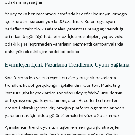
odaklanmayı sağlar.
Yapay zeka benimsenmesi etrafında hedefler belirleyin; örneğin
içerik üretim süresini yüzde 30 azaltmak. Bu entegrasyon,
hedeflerin teknolojik ilerlemeleri yansıtmasını sağlar; verimliliği
artırırken özgünlüğü feda etmez. İşletme sahipleri, yapay zeka
odaklı kişiselleştirmeden yararlanır; segmentli kampanyalarda
daha yüksek etkileşim hedefleri belirler.
Evrimleşen İçerik Pazarlama Trendlerine Uyum Sağlama
Kısa form video ve etkileşimli quiz’ler gibi içerik pazarlama
trendleri, hedef gerçekçiliğini şekillendirir. Content Marketing
Institute gibi kaynaklardan raporları izleyin; Web3 unsurlarının
entegrasyonu gibi kaymaları öngörün. Hedefler bu trendleri
proaktif olarak içermelidir; örneğin platform algoritmalarından
yararlanmak için video görüntülemelerini yüzde 25 artırmak.
Ajanslar için trend uyumu, müşterilere ileri görüşlü stratejiler
sunmak anlamına gelir; içerik pazarlamanın değişen tüketici