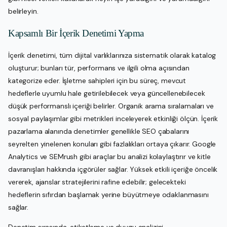
belirleyin.
Kapsamlı Bir İçerik Denetimi Yapma
İçerik denetimi, tüm dijital varlıklarınıza sistematik olarak katalog
oluşturur; bunları tür, performans ve ilgili olma açısından
kategorize eder. İşletme sahipleri için bu süreç, mevcut
hedeflerle uyumlu hale getirilebilecek veya güncellenebilecek
düşük performanslı içeriği belirler. Organik arama sıralamaları ve
sosyal paylaşımlar gibi metrikleri inceleyerek etkinliği ölçün. İçerik
pazarlama alanında denetimler genellikle SEO çabalarını
seyrelten yinelenen konuları gibi fazlalıkları ortaya çıkarır. Google
Analytics ve SEMrush gibi araçlar bu analizi kolaylaştırır ve kitle
davranışları hakkında içgörüler sağlar. Yüksek etkili içeriğe öncelik
vererek, ajanslar stratejilerini rafine edebilir; gelecekteki
hedeflerin sıfırdan başlamak yerine büyütmeye odaklanmasını
sağlar.
Denetim sırasında, etiketleme ve duygu analizini