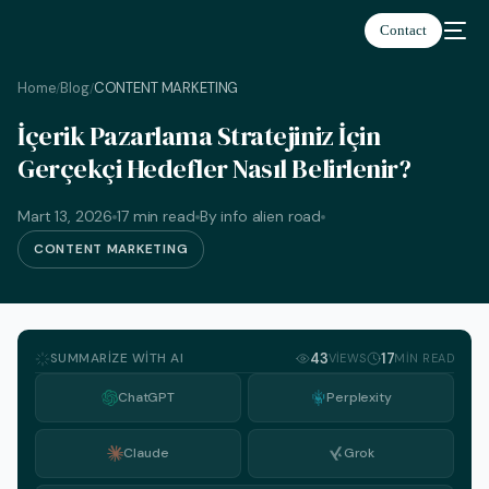
Contact
Home
Blog
CONTENT MARKETING
/
/
İçerik Pazarlama Stratejiniz İçin
Gerçekçi Hedefler Nasıl Belirlenir?
Türkçe
Mart 13, 2026
17 min read
By info alien road
CONTENT MARKETING
SUMMARIZE WITH AI
43
17
VIEWS
MIN READ
ChatGPT
Perplexity
Claude
Grok