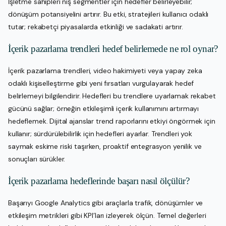
İşletme sahipleri niş segmentler için hedefler belirleyebilir;
dönüşüm potansiyelini artırır. Bu etki, stratejileri kullanıcı odaklı
tutar; rekabetçi piyasalarda etkinliği ve sadakati artırır.
İçerik pazarlama trendleri hedef belirlemede ne rol oynar?
İçerik pazarlama trendleri, video hakimiyeti veya yapay zeka
odaklı kişiselleştirme gibi yeni fırsatları vurgulayarak hedef
belirlemeyi bilgilendirir. Hedefleri bu trendlere uyarlamak rekabet
gücünü sağlar; örneğin etkileşimli içerik kullanımını artırmayı
hedeflemek. Dijital ajanslar trend raporlarını etkiyi öngörmek için
kullanır; sürdürülebilirlik için hedefleri ayarlar. Trendleri yok
saymak eskime riski taşırken, proaktif entegrasyon yenilik ve
sonuçları sürükler.
İçerik pazarlama hedeflerinde başarı nasıl ölçülür?
Başarıyı Google Analytics gibi araçlarla trafik, dönüşümler ve
etkileşim metrikleri gibi KPI’ları izleyerek ölçün. Temel değerleri