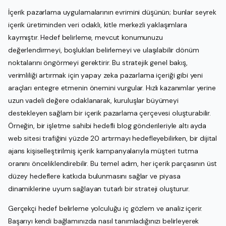
İçerik pazarlama uygulamalarının evrimini düşünün; bunlar seyrek
içerik üretiminden veri odaklı, kitle merkezli yaklaşımlara
kaymıştır. Hedef belirleme, mevcut konumunuzu
değerlendirmeyi, boşlukları belirlemeyi ve ulaşılabilir dönüm
noktalarını öngörmeyi gerektirir. Bu stratejik genel bakış,
verimliliği artırmak için yapay zeka pazarlama içeriği gibi yeni
araçları entegre etmenin önemini vurgular. Hızlı kazanımlar yerine
uzun vadeli değere odaklanarak, kuruluşlar büyümeyi
destekleyen sağlam bir içerik pazarlama çerçevesi oluşturabilir.
Örneğin, bir işletme sahibi hedefli blog gönderileriyle altı ayda
web sitesi trafiğini yüzde 20 artırmayı hedefleyebilirken, bir dijital
ajans kişiselleştirilmiş içerik kampanyalarıyla müşteri tutma
oranını önceliklendirebilir. Bu temel adım, her içerik parçasının üst
düzey hedeflere katkıda bulunmasını sağlar ve piyasa
dinamiklerine uyum sağlayan tutarlı bir strateji oluşturur.
Gerçekçi hedef belirleme yolculuğu iç gözlem ve analiz içerir.
Başarıyı kendi bağlamınızda nasıl tanımladığınızı belirleyerek