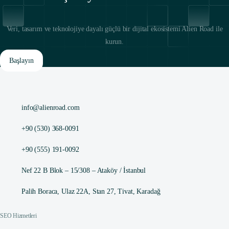
Veri, tasarım ve teknolojiye dayalı güçlü bir dijital ekosistemi Alien Road ile
kurun.
Başlayın
info@alienroad.com
+90 (530) 368-0091
+90 (555) 191-0092
Nef 22 B Blok – 15/308 – Ataköy / İstanbul
Palih Boraca, Ulaz 22A, Stan 27, Tivat, Karadağ
SEO Hizmetleri