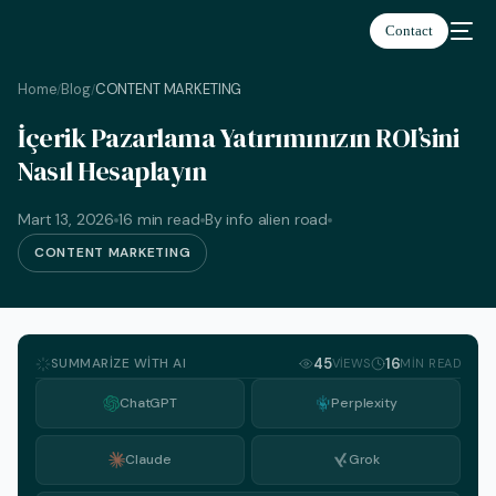
Contact
Home
Blog
CONTENT MARKETING
/
/
İçerik Pazarlama Yatırımınızın ROI’sini
Nasıl Hesaplayın
Türkçe
Mart 13, 2026
16 min read
By info alien road
CONTENT MARKETING
SUMMARIZE WITH AI
45
16
VIEWS
MIN READ
ChatGPT
Perplexity
Claude
Grok