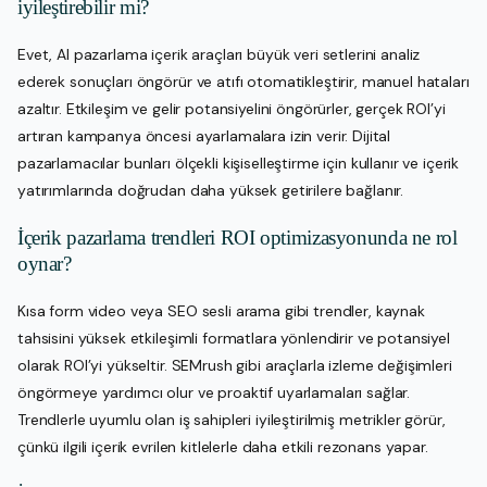
iyileştirebilir mi?
Evet, AI pazarlama içerik araçları büyük veri setlerini analiz
ederek sonuçları öngörür ve atıfı otomatikleştirir, manuel hataları
azaltır. Etkileşim ve gelir potansiyelini öngörürler, gerçek ROI’yi
artıran kampanya öncesi ayarlamalara izin verir. Dijital
pazarlamacılar bunları ölçekli kişiselleştirme için kullanır ve içerik
yatırımlarında doğrudan daha yüksek getirilere bağlanır.
İçerik pazarlama trendleri ROI optimizasyonunda ne rol
oynar?
Kısa form video veya SEO sesli arama gibi trendler, kaynak
tahsisini yüksek etkileşimli formatlara yönlendirir ve potansiyel
olarak ROI’yi yükseltir. SEMrush gibi araçlarla izleme değişimleri
öngörmeye yardımcı olur ve proaktif uyarlamaları sağlar.
Trendlerle uyumlu olan iş sahipleri iyileştirilmiş metrikler görür,
çünkü ilgili içerik evrilen kitlelerle daha etkili rezonans yapar.