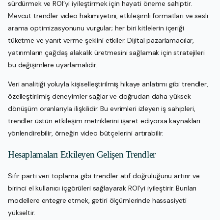
sürdürmek ve ROI’yi iyileştirmek için hayati öneme sahiptir.
Mevcut trendler video hakimiyetini, etkileşimli formatları ve sesli
arama optimizasyonunu vurgular; her biri kitlelerin içeriği
tüketme ve yanıt verme şeklini etkiler. Dijital pazarlamacılar,
yatırımların çağdaş alakalık üretmesini sağlamak için stratejileri
bu değişimlere uyarlamalıdır.
Veri analitiği yoluyla kişiselleştirilmiş hikaye anlatımı gibi trendler,
özelleştirilmiş deneyimler sağlar ve doğrudan daha yüksek
dönüşüm oranlarıyla ilişkilidir. Bu evrimleri izleyen iş sahipleri,
trendler üstün etkileşim metriklerini işaret ediyorsa kaynakları
yönlendirebilir, örneğin video bütçelerini artırabilir.
Hesaplamaları Etkileyen Gelişen Trendler
Sıfır parti veri toplama gibi trendler atıf doğruluğunu artırır ve
birinci el kullanıcı içgörüleri sağlayarak ROI’yi iyileştirir. Bunları
modellere entegre etmek, getiri ölçümlerinde hassasiyeti
yükseltir.