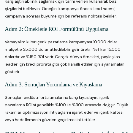
Karşılaştırılabilirlik sağlamak için tarihi verileri kullanarak baz
çizgilerini belirleyin. Örneğin, kampanya öncesi lead hacmi,
kampanya sonrası büyüme için bir referans noktası belirler.
Adım 2: Örneklerle ROI Formülünü Uygulama
Varsayalım ki bir içerik pazarlama kampanyası 10.000 dolar
maliyetle 25.000 dolar atfedilebilir gelir üretir. Net kar 15.000
dolardır ve %150 ROI verir. Gerçek dünya örnekleri, paylaşılan
leadler için kredi prorata gibi çok kanallı etkiler için ayarlamaları
gösterir.
Adım 3: Sonuçları Yorumlama ve Kıyaslama
Sonuçları endüstri ortalamalarına karşı kıyaslayın; içerik
pazarlama ROI’si genellikle %100 ile %300 arasında değişir. Düşük
rakamlar optimizasyon ihtiyaçlarını işaret eder ve içerik kalitesi
veya hedeflemenin gözden geçirilmesini tetikler.