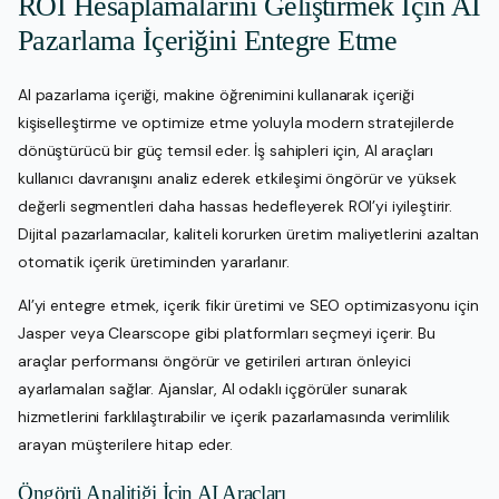
ROI Hesaplamalarını Geliştirmek İçin AI
Pazarlama İçeriğini Entegre Etme
AI pazarlama içeriği, makine öğrenimini kullanarak içeriği
kişiselleştirme ve optimize etme yoluyla modern stratejilerde
dönüştürücü bir güç temsil eder. İş sahipleri için, AI araçları
kullanıcı davranışını analiz ederek etkileşimi öngörür ve yüksek
değerli segmentleri daha hassas hedefleyerek ROI’yi iyileştirir.
Dijital pazarlamacılar, kaliteli korurken üretim maliyetlerini azaltan
otomatik içerik üretiminden yararlanır.
AI’yi entegre etmek, içerik fikir üretimi ve SEO optimizasyonu için
Jasper veya Clearscope gibi platformları seçmeyi içerir. Bu
araçlar performansı öngörür ve getirileri artıran önleyici
ayarlamaları sağlar. Ajanslar, AI odaklı içgörüler sunarak
hizmetlerini farklılaştırabilir ve içerik pazarlamasında verimlilik
arayan müşterilere hitap eder.
Öngörü Analitiği İçin AI Araçları