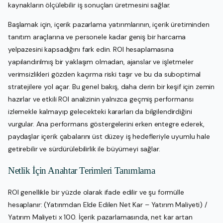
kaynakların ölçülebilir iş sonuçları üretmesini sağlar.
Başlamak için, içerik pazarlama yatırımlarının, içerik üretiminden
tanıtım araçlarına ve personele kadar geniş bir harcama
yelpazesini kapsadığını fark edin. ROI hesaplamasına
yapılandırılmış bir yaklaşım olmadan, ajanslar ve işletmeler
verimsizlikleri gözden kaçırma riski taşır ve bu da suboptimal
stratejilere yol açar. Bu genel bakış, daha derin bir keşif için zemin
hazırlar ve etkili ROI analizinin yalnızca geçmiş performansı
izlemekle kalmayıp gelecekteki kararları da bilgilendirdiğini
vurgular. Ana performans göstergelerini erken entegre ederek,
paydaşlar içerik çabalarını üst düzey iş hedefleriyle uyumlu hale
getirebilir ve sürdürülebilirlik ile büyümeyi sağlar.
Netlik İçin Anahtar Terimleri Tanımlama
ROI genellikle bir yüzde olarak ifade edilir ve şu formülle
hesaplanır: (Yatırımdan Elde Edilen Net Kar – Yatırım Maliyeti) /
Yatırım Maliyeti x 100. İçerik pazarlamasında, net kar artan