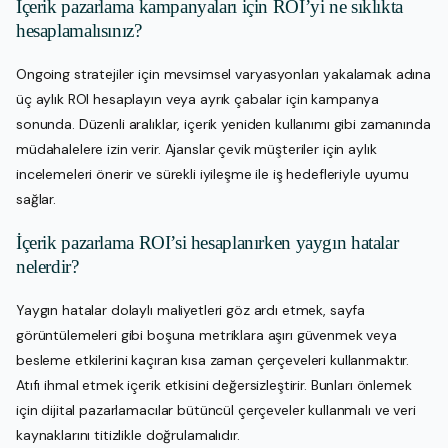
İçerik pazarlama kampanyaları için ROI’yi ne sıklıkta
hesaplamalısınız?
Ongoing stratejiler için mevsimsel varyasyonları yakalamak adına
üç aylık ROI hesaplayın veya ayrık çabalar için kampanya
sonunda. Düzenli aralıklar, içerik yeniden kullanımı gibi zamanında
müdahalelere izin verir. Ajanslar çevik müşteriler için aylık
incelemeleri önerir ve sürekli iyileşme ile iş hedefleriyle uyumu
sağlar.
İçerik pazarlama ROI’si hesaplanırken yaygın hatalar
nelerdir?
Yaygın hatalar dolaylı maliyetleri göz ardı etmek, sayfa
görüntülemeleri gibi boşuna metriklara aşırı güvenmek veya
besleme etkilerini kaçıran kısa zaman çerçeveleri kullanmaktır.
Atıfı ihmal etmek içerik etkisini değersizleştirir. Bunları önlemek
için dijital pazarlamacılar bütüncül çerçeveler kullanmalı ve veri
kaynaklarını titizlikle doğrulamalıdır.