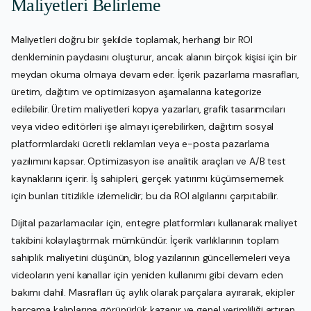
Maliyetleri Belirleme
Maliyetleri doğru bir şekilde toplamak, herhangi bir ROI
denkleminin paydasını oluşturur, ancak alanın birçok kişisi için bir
meydan okuma olmaya devam eder. İçerik pazarlama masrafları,
üretim, dağıtım ve optimizasyon aşamalarına kategorize
edilebilir. Üretim maliyetleri kopya yazarları, grafik tasarımcıları
veya video editörleri işe almayı içerebilirken, dağıtım sosyal
platformlardaki ücretli reklamları veya e-posta pazarlama
yazılımını kapsar. Optimizasyon ise analitik araçları ve A/B test
kaynaklarını içerir. İş sahipleri, gerçek yatırımı küçümsememek
için bunları titizlikle izlemelidir; bu da ROI algılarını çarpıtabilir.
Dijital pazarlamacılar için, entegre platformları kullanarak maliyet
takibini kolaylaştırmak mümkündür. İçerik varlıklarının toplam
sahiplik maliyetini düşünün, blog yazılarının güncellemeleri veya
videoların yeni kanallar için yeniden kullanımı gibi devam eden
bakımı dahil. Masrafları üç aylık olarak parçalara ayırarak, ekipler
harcama kalıplarına görünürlük kazanır ve genel verimliliği artıran