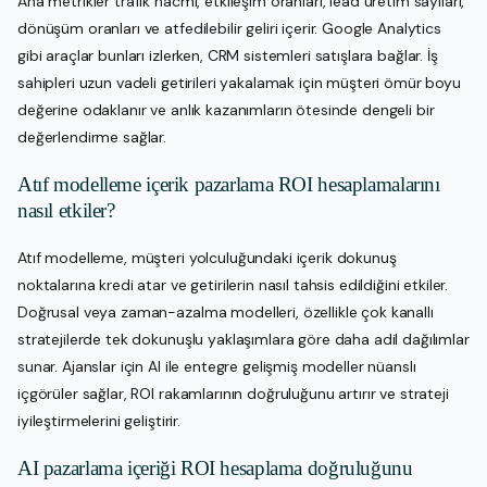
Ana metrikler trafik hacmi, etkileşim oranları, lead üretim sayıları,
dönüşüm oranları ve atfedilebilir geliri içerir. Google Analytics
gibi araçlar bunları izlerken, CRM sistemleri satışlara bağlar. İş
sahipleri uzun vadeli getirileri yakalamak için müşteri ömür boyu
değerine odaklanır ve anlık kazanımların ötesinde dengeli bir
değerlendirme sağlar.
Atıf modelleme içerik pazarlama ROI hesaplamalarını
nasıl etkiler?
Atıf modelleme, müşteri yolculuğundaki içerik dokunuş
noktalarına kredi atar ve getirilerin nasıl tahsis edildiğini etkiler.
Doğrusal veya zaman-azalma modelleri, özellikle çok kanallı
stratejilerde tek dokunuşlu yaklaşımlara göre daha adil dağılımlar
sunar. Ajanslar için AI ile entegre gelişmiş modeller nüanslı
içgörüler sağlar, ROI rakamlarının doğruluğunu artırır ve strateji
iyileştirmelerini geliştirir.
AI pazarlama içeriği ROI hesaplama doğruluğunu