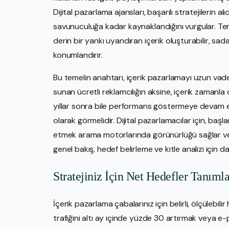
Dijital pazarlama ajansları, başarılı stratejilerin 
savunuculuğa kadar kaynaklandığını vurgular. Te
derin bir yankı uyandıran içerik oluşturabilir, sa
konumlandırır.
Bu temelin anahtarı, içerik pazarlamayı uzun vad
sunan ücretli reklamcılığın aksine, içerik zamanla 
yıllar sonra bile performans göstermeye devam ed
olarak görmelidir. Dijital pazarlamacılar için, baş
etmek arama motorlarında görünürlüğü sağlar ve ora
genel bakış, hedef belirleme ve kitle analizi için d
Stratejiniz İçin Net Hedefler Tanım
İçerik pazarlama çabalarınız için belirli, ölçülebili
trafiğini altı ay içinde yüzde 30 artırmak veya 