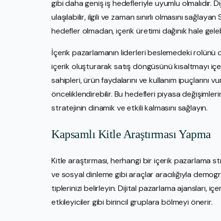
gibi daha geniş iş hedefleriyle uyumlu olmalıdır. Diji
ulaşılabilir, ilgili ve zaman sınırlı olmasını sağla
hedefler olmadan, içerik üretimi dağınık hale gelebil
İçerik pazarlamanın liderleri beslemedeki rolünü 
içerik oluşturarak satış döngüsünü kısaltmayı içer
sahipleri, ürün faydalarını ve kullanım ipuçlarını 
önceliklendirebilir. Bu hedefleri piyasa değişimle
stratejinin dinamik ve etkili kalmasını sağlayın.
Kapsamlı Kitle Araştırması Yapma
Kitle araştırması, herhangi bir içerik pazarlama str
ve sosyal dinleme gibi araçlar aracılığıyla demogra
tiplerinizi belirleyin. Dijital pazarlama ajansları, i
etkileyiciler gibi birincil gruplara bölmeyi önerir.