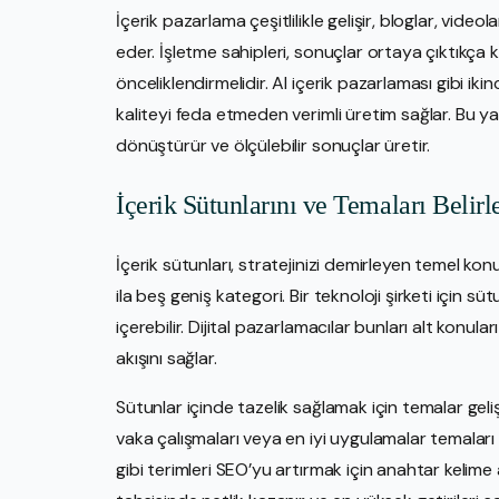
İçerik pazarlama çeşitlilikle gelişir, bloglar, videol
eder. İşletme sahipleri, sonuçlar ortaya çıktıkça 
önceliklendirmelidir. AI içerik pazarlaması gibi iki
kaliteyi feda etmeden verimli üretim sağlar. Bu yapı
dönüştürür ve ölçülebilir sonuçlar üretir.
İçerik Sütunlarını ve Temaları Belir
İçerik sütunları, stratejinizi demirleyen temel kon
ila beş geniş kategori. Bir teknoloji şirketi için süt
içerebilir. Dijital pazarlamacılar bunları alt konuları b
akışını sağlar.
Sütunlar içinde tazelik sağlamak için temalar gelişt
vaka çalışmaları veya en iyi uygulamalar temaları 
gibi terimleri SEO’yu artırmak için anahtar kelime