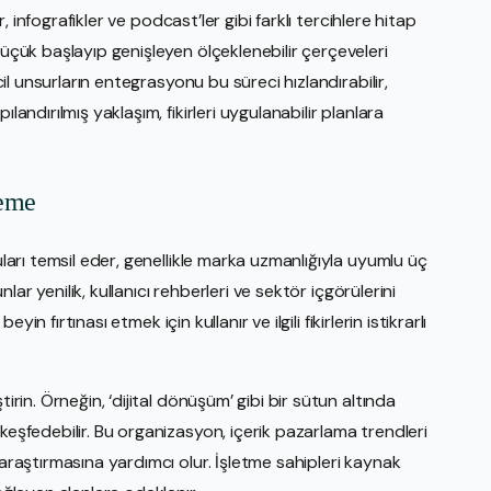
ar, infografikler ve podcast’ler gibi farklı tercihlere hitap
küçük başlayıp genişleyen ölçeklenebilir çerçeveleri
ncil unsurların entegrasyonu bu süreci hızlandırabilir,
landırılmış yaklaşım, fikirleri uygulanabilir planlara
leme
uları temsil eder, genellikle marka uzmanlığıyla uyumlu üç
unlar yenilik, kullanıcı rehberleri ve sektör içgörülerini
eyin fırtınası etmek için kullanır ve ilgili fikirlerin istikrarlı
irin. Örneğin, ‘dijital dönüşüm’ gibi bir sütun altında
keşfedebilir. Bu organizasyon, içerik pazarlama trendleri
 araştırmasına yardımcı olur. İşletme sahipleri kaynak