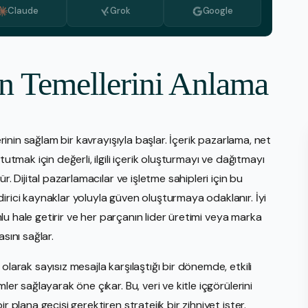
Claude
Grok
Google
Medya İzleme
PR Hizmeti
Stratejik Planlama Hizmetleri
ın Temellerini Anlama
Video Üretimi
Web Tasarım İnşası
erinin sağlam bir kavrayışıyla başlar. İçerik pazarlama, net
E-Ticaret
Amaz
tutmak için değerli, ilgili içerik oluşturmayı ve dağıtmayı
r. Dijital pazarlamacılar ve işletme sahipleri için bu
eBay
irici kaynaklar yoluyla güven oluşturmaya odaklanır. İyi
Walm
umlu hale getirir ve her parçanın lider üretimi veya marka
Shop
sını sağlar.
Etsy
olarak sayısız mesajla karşılaştığı bir dönemde, etkili
ler sağlayarak öne çıkar. Bu, veri ve kitle içgörülerini
r plana geçişi gerektiren stratejik bir zihniyet ister.