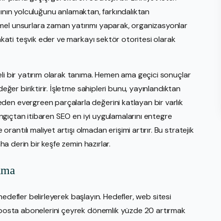
alıcının yolculuğunu anlamaktan, farkındalıktan
mel unsurlara zaman yatırımı yaparak, organizasyonlar
dakati teşvik eder ve markayı sektör otoritesi olarak
eli bir yatırım olarak tanıma. Hemen ama geçici sonuçlar
değer biriktirir. İşletme sahipleri bunu, yayınlandıktan
en evergreen parçalarla değerini katlayan bir varlık
langıçtan itibaren SEO en iyi uygulamalarını entegre
ntılı maliyet artışı olmadan erişimi artırır. Bu stratejik
aha derin bir keşfe zemin hazırlar.
lama
r hedefler belirleyerek başlayın. Hedefler, web sitesi
e-posta abonelerini çeyrek dönemlik yüzde 20 artırmak