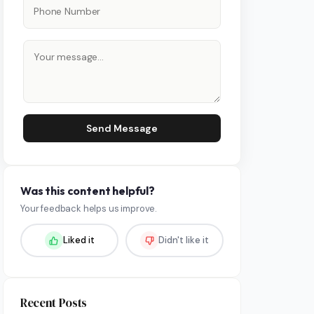
Send Message
Was this content helpful?
Your feedback helps us improve.
Liked it
Didn't like it
Recent Posts