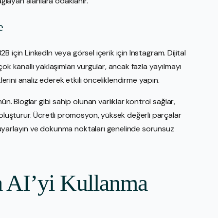
ağlayan alanlara odaklanır.
e
B2B için LinkedIn veya görsel içerik için Instagram. Dijital
ok kanallı yaklaşımları vurgular, ancak fazla yayılmayı
lerini analiz ederek etkili önceliklendirme yapın.
ün. Bloglar gibi sahip olunan varlıklar kontrol sağlar,
 oluşturur. Ücretli promosyon, yüksek değerli parçalar
la uyarlayın ve dokunma noktaları genelinde sorunsuz
a AI’yi Kullanma