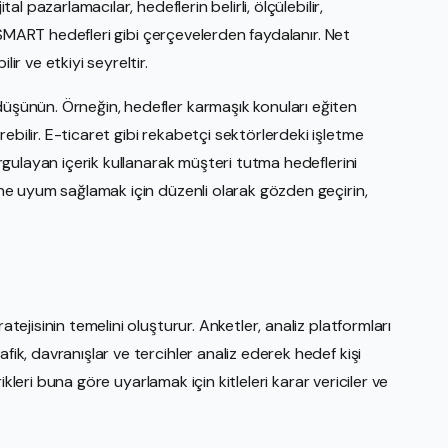
tal pazarlamacılar, hedeflerin belirli, ölçülebilir,
yan SMART hedefleri gibi çerçevelerden faydalanır. Net
ir ve etkiyi seyreltir.
düşünün. Örneğin, hedefler karmaşık konuları eğiten
ebilir. E-ticaret gibi rekabetçi sektörlerdeki işletme
vurgulayan içerik kullanarak müşteri tutma hedeflerini
rine uyum sağlamak için düzenli olarak gözden geçirin,
atejisinin temelini oluşturur. Anketler, analiz platformları
fik, davranışlar ve tercihler analiz ederek hedef kişi
çerikleri buna göre uyarlamak için kitleleri karar vericiler ve