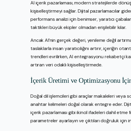
AI içerik pazarlaması, modern stratejilerde dönüş
kişiselleştirmeyi sağlar. Dijital pazarlamacılar gide
performans analizi için benimser, yaratıcı çabalar 
taktikleri büyük ekipler olmadan erişilebilir kılar.
Ancak AI’nin gerçek değeri, yenileme değil artırma
taslaklarla insan yaratıcılığını artırır, içeriğin o
trendleri evrilirken, AI entegrasyonu rekabetçi ka
artıran veri odaklı kişiselleştirmede.
İçerik Üretimi ve Optimizasyonu İçi
Doğal dil işlemcileri gibi araçlar makaleleri veya s
anahtar kelimeleri doğal olarak entegre eder. Dijita
içerik pazarlaması gibi ikincil ifadeleri dahil etme fı
parametreler ayarlayın ve çıktıları doğruluk için i