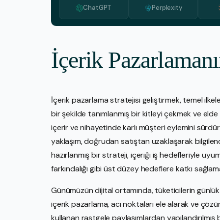
ChatGPT
Perplexity
İçerik Pazarlaman
İçerik pazarlama stratejisi geliştirmek, temel ilkel
bir şekilde tanımlanmış bir kitleyi çekmek ve elde 
içerir ve nihayetinde karlı müşteri eylemini sürdürü
yaklaşım, doğrudan satıştan uzaklaşarak bilgilend
hazırlanmış bir strateji, içeriği iş hedefleriyle uy
farkındalığı gibi üst düzey hedeflere katkı sağlama
Günümüzün dijital ortamında, tüketicilerin günlük 
içerik pazarlama, acı noktaları ele alarak ve çözüm
kullanan rastgele paylaşımlardan yapılandırılmış bi