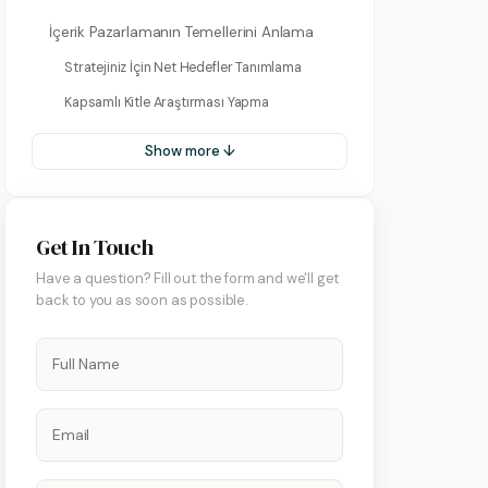
İçerik Pazarlamanın Temellerini Anlama
Stratejiniz İçin Net Hedefler Tanımlama
Kapsamlı Kitle Araştırması Yapma
Show more ↓
Get In Touch
on Hesap Yönetimi
Have a question? Fill out the form and we'll get
 Yönetimi
back to you as soon as possible.
art Yönetimi
ify Yönetimi
 Yönetimi