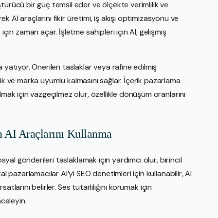
türücü bir güç temsil eder ve ölçekte verimlilik ve
rek AI araçlarını fikir üretimi, iş akışı optimizasyonu ve
için zaman açar. İşletme sahipleri için AI, gelişmiş
 yatıyor. Önerilen taslaklar veya rafine edilmiş
tantik ve marka uyumlu kalmasını sağlar. İçerik pazarlama
lmak için vazgeçilmez olur, özellikle dönüşüm oranlarını
n AI Araçlarını Kullanma
osyal gönderileri taslaklamak için yardımcı olur, birincil
l pazarlamacılar AI’yi SEO denetimleri için kullanabilir, AI
rsatlarını belirler. Ses tutarlılığını korumak için
nceleyin.