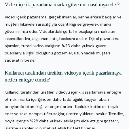
Video içerik pazarlama marka güvenini nasıl inşa eder?
Video içerik pazarlama, gerçek insanlar, sahne arkası bakışlar ve
müşteri hikayeleri aracılığıyla otantikliği sergileyerek marka
güvenini inşa eder. Videolardaki şeffaf mesajlaşma markaları
insancıllandırır, algılanan satış baskısını azaltır. Dijital pazarlama
ajansları, tutarlı video varlığının %20 daha yüksek güven
puanlarıyla ilişkili olduğunu gözlemler, uzun vadeli müşteri
sadakatini besler.
Kullanıcı tarafından üretilen videoyu içerik pazarlamaya
neden entegre etmeli?
Kullanıcı tarafından üretilen videoyu içerik pazarlamaya entegre
etmek, marka içeriğinden daha fazla ağırlık taşıyan akran
onayları ile otantikliği ve erişimi artırır. Topluluk katılımını teşvik
eder ve taze perspektifler sağlar, üretim yüklerini azaltır. Trendler,
böyle içeriğin %28 daha yüksek etkileşim elde ettiğini gösterir,
işletme sahipleri için maliyet etkili bir taktik yapar.