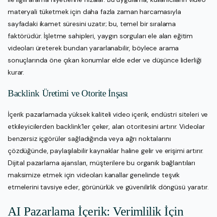
materyali tüketmek için daha fazla zaman harcamasıyla
sayfadaki ikamet süresini uzatır; bu, temel bir sıralama
faktörüdür. İşletme sahipleri, yaygın sorguları ele alan eğitim
videoları üreterek bundan yararlanabilir, böylece arama
sonuçlarında öne çıkan konumlar elde eder ve düşünce liderliği
kurar.
Backlink Üretimi ve Otorite İnşası
İçerik pazarlamada yüksek kaliteli video içerik, endüstri siteleri ve
etkileyicilerden backlink’ler çeker, alan otoritesini artırır. Videolar
benzersiz içgörüler sağladığında veya ağrı noktalarını
çözdüğünde, paylaşılabilir kaynaklar haline gelir ve erişimi artırır.
Dijital pazarlama ajansları, müşterilere bu organik bağlantıları
maksimize etmek için videoları kanallar genelinde teşvik
etmelerini tavsiye eder, görünürlük ve güvenilirlik döngüsü yaratır.
AI Pazarlama İçerik: Verimlilik İçin