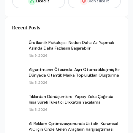
Liked it
Didn't like it
Recent Posts
Üretkenlik Psikolojisi: Neden Daha Az Yapmak
Aslında Daha Fazlasını Başarabilir
Nis 9, 2026
Algoritmanın Ötesinde: Aşırı Otomatikleşmiş Bir
Dünyada Otantik Marka Toplulukları Oluşturma
Nis 8, 2026
Tıklardan Dönüşümlere: Yapay Zeka Çağında
Kısa Süreli Tüketici Dikkatini Yakalama
Nis 8, 2026
AI Reklam Optimizasyonunda Ustalık: Kurumsal
AIO için Önde Gelen Araçların Karşılaştırması