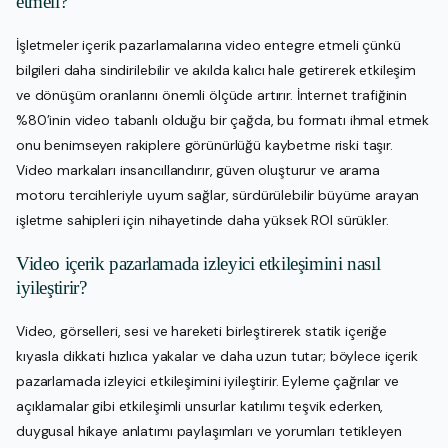
etmeli?
İşletmeler içerik pazarlamalarına video entegre etmeli çünkü
bilgileri daha sindirilebilir ve akılda kalıcı hale getirerek etkileşim
ve dönüşüm oranlarını önemli ölçüde artırır. İnternet trafiğinin
%80’inin video tabanlı olduğu bir çağda, bu formatı ihmal etmek
onu benimseyen rakiplere görünürlüğü kaybetme riski taşır.
Video markaları insancıllandırır, güven oluşturur ve arama
motoru tercihleriyle uyum sağlar, sürdürülebilir büyüme arayan
işletme sahipleri için nihayetinde daha yüksek ROI sürükler.
Video içerik pazarlamada izleyici etkileşimini nasıl
iyileştirir?
Video, görselleri, sesi ve hareketi birleştirerek statik içeriğe
kıyasla dikkati hızlıca yakalar ve daha uzun tutar; böylece içerik
pazarlamada izleyici etkileşimini iyileştirir. Eyleme çağrılar ve
açıklamalar gibi etkileşimli unsurlar katılımı teşvik ederken,
duygusal hikaye anlatımı paylaşımları ve yorumları tetikleyen