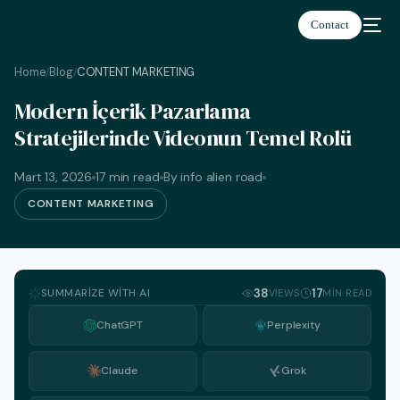
Contact
Home
Blog
CONTENT MARKETING
/
/
Modern İçerik Pazarlama
Stratejilerinde Videonun Temel Rolü
Türkçe
Mart 13, 2026
17 min read
By info alien road
CONTENT MARKETING
SUMMARIZE WITH AI
38
17
VIEWS
MIN READ
ChatGPT
Perplexity
Claude
Grok