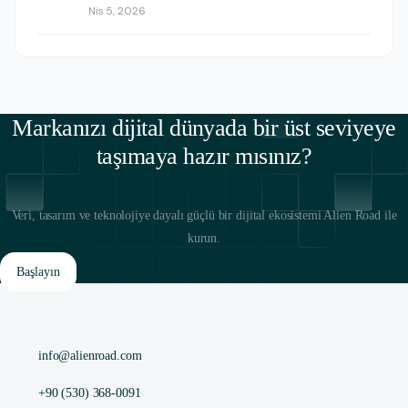
Nis 5, 2026
Markanızı dijital dünyada bir üst seviyeye
taşımaya hazır mısınız?
Veri, tasarım ve teknolojiye dayalı güçlü bir dijital ekosistemi Alien Road ile
kurun.
Başlayın
info@alienroad.com
+90 (530) 368-0091