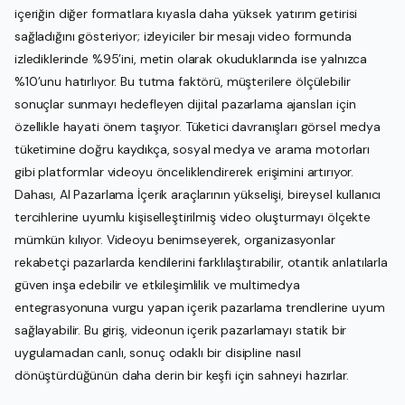
içeriğin diğer formatlara kıyasla daha yüksek yatırım getirisi
sağladığını gösteriyor; izleyiciler bir mesajı video formunda
izlediklerinde %95’ini, metin olarak okuduklarında ise yalnızca
%10’unu hatırlıyor. Bu tutma faktörü, müşterilere ölçülebilir
sonuçlar sunmayı hedefleyen dijital pazarlama ajansları için
özellikle hayati önem taşıyor. Tüketici davranışları görsel medya
tüketimine doğru kaydıkça, sosyal medya ve arama motorları
gibi platformlar videoyu önceliklendirerek erişimini artırıyor.
Dahası, AI Pazarlama İçerik araçlarının yükselişi, bireysel kullanıcı
tercihlerine uyumlu kişiselleştirilmiş video oluşturmayı ölçekte
mümkün kılıyor. Videoyu benimseyerek, organizasyonlar
rekabetçi pazarlarda kendilerini farklılaştırabilir, otantik anlatılarla
güven inşa edebilir ve etkileşimlilik ve multimedya
entegrasyonuna vurgu yapan içerik pazarlama trendlerine uyum
sağlayabilir. Bu giriş, videonun içerik pazarlamayı statik bir
uygulamadan canlı, sonuç odaklı bir disipline nasıl
dönüştürdüğünün daha derin bir keşfi için sahneyi hazırlar.