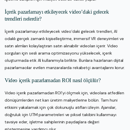
İçerik pazarlamayı etkileyecek video’daki gelecek
trendleri nelerdir?
İçerik pazarlamayı etkileyecek video’daki gelecek trendleri, AI
odaklı gerçek zamanlı kişiselleştirme, immersif VR deneyimleri ve
satın alımları kolaylaştıran satın alınabilir videoları içerir. Video
sorguları için sesli arama optimizasyonu yükselecek, içerik
oluşturmada etik AI kullanımıyla birlikte. Bunlara hazırlanan dijital
pazarlamacılar evrilen manzaralarda rekabetçi avantajlarını korur.
Video içerik pazarlamadan ROI nasıl ölçülür?
Video içerik pazarlamadan ROI’yi ölçmek için, videolara atfedilen
dönüşümlerden net karı üretim maliyetlerine bölün. Tam huni
etkisini yakalamak için çok dokunuşlu atıfları izleyin. Ajanslar,
doğruluk için UTM parametreleri ve piksel takibini kullanmayı
tavsiye eder, işletme sahiplerinin paydaşlara değeri
göstermesine yardımcı olur.