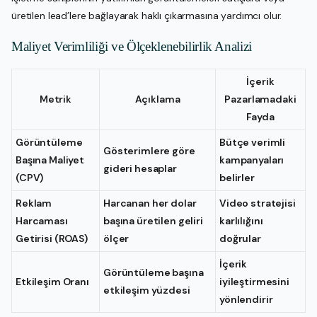
üretilen lead’lere bağlayarak haklı çıkarmasına yardımcı olur.
Maliyet Verimliliği ve Ölçeklenebilirlik Analizi
İçerik
Metrik
Açıklama
Pazarlamadaki
Fayda
Görüntüleme
Bütçe verimli
Gösterimlere göre
Başına Maliyet
kampanyaları
gideri hesaplar
(CPV)
belirler
Reklam
Harcanan her dolar
Video stratejisi
Harcaması
başına üretilen geliri
karlılığını
Getirisi (ROAS)
ölçer
doğrular
İçerik
Görüntüleme başına
Etkileşim Oranı
iyileştirmesini
etkileşim yüzdesi
yönlendirir