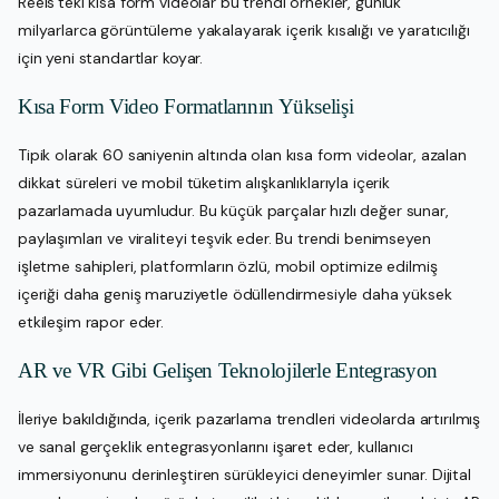
Reels’teki kısa form videolar bu trendi örnekler, günlük
milyarlarca görüntüleme yakalayarak içerik kısalığı ve yaratıcılığı
için yeni standartlar koyar.
Kısa Form Video Formatlarının Yükselişi
Tipik olarak 60 saniyenin altında olan kısa form videolar, azalan
dikkat süreleri ve mobil tüketim alışkanlıklarıyla içerik
pazarlamada uyumludur. Bu küçük parçalar hızlı değer sunar,
paylaşımları ve viraliteyi teşvik eder. Bu trendi benimseyen
işletme sahipleri, platformların özlü, mobil optimize edilmiş
içeriği daha geniş maruziyetle ödüllendirmesiyle daha yüksek
etkileşim rapor eder.
AR ve VR Gibi Gelişen Teknolojilerle Entegrasyon
İleriye bakıldığında, içerik pazarlama trendleri videolarda artırılmış
ve sanal gerçeklik entegrasyonlarını işaret eder, kullanıcı
immersiyonunu derinleştiren sürükleyici deneyimler sunar. Dijital