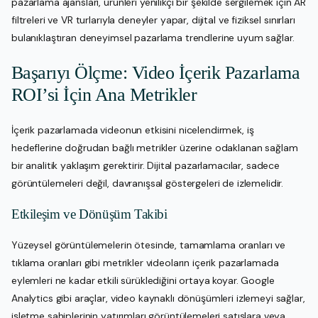
pazarlama ajansları, ürünleri yenilikçi bir şekilde sergilemek için AR
filtreleri ve VR turlarıyla deneyler yapar, dijital ve fiziksel sınırları
bulanıklaştıran deneyimsel pazarlama trendlerine uyum sağlar.
Başarıyı Ölçme: Video İçerik Pazarlama
ROI’si İçin Ana Metrikler
İçerik pazarlamada videonun etkisini nicelendirmek, iş
hedeflerine doğrudan bağlı metrikler üzerine odaklanan sağlam
bir analitik yaklaşım gerektirir. Dijital pazarlamacılar, sadece
görüntülemeleri değil, davranışsal göstergeleri de izlemelidir.
Etkileşim ve Dönüşüm Takibi
Yüzeysel görüntülemelerin ötesinde, tamamlama oranları ve
tıklama oranları gibi metrikler videoların içerik pazarlamada
eylemleri ne kadar etkili sürüklediğini ortaya koyar. Google
Analytics gibi araçlar, video kaynaklı dönüşümleri izlemeyi sağlar,
işletme sahiplerinin yatırımları görüntülemeleri satışlara veya