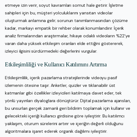
etmeye izin verir, soyut kavramları somut hale getirir. İşletme
sahipleri için bu, müşteri yolculuklarını yansıtan videolar
oluşturmak anlamına gelir; sorunun tanımlanmasından çözüme
kadar, markayı empatik bir rehber olarak konumlandırır. İçerik
analiz firmalarından araştırmalar, hikaye odaklı videoların %22’ye
varan daha yüksek etkileşim oranları elde ettiğini göstererek,
izleyici ilgisini sürdürmedeki değerlerini vurgular.
Etkileşimliliği ve Kullanıcı Katılımını Artırma
Etkileşimlilik, içerik pazarlama stratejilerinde videoyu pasif
izlemenin ötesine taşır. Anketler, quizler ve tıklanabilir üst
katmanlar gibi özellikler izleyicileri katılmaya davet eder, tek
yönlü yayınları diyaloglara dönüştürür. Dijital pazarlama ajansları,
bu unsurları gerçek zamanlı geri bildirim toplamak için kullanır ve
gelecekteki içeriği kullanıcı girdisine göre iyileştirir. Bu katılımcı
yaklaşım, oturum sürelerini artırır ve içeriğin değerli olduğunu
algoritmalara işaret ederek organik dağılımı iyileştirir.