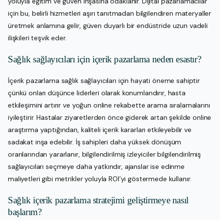
yoluyla eğitim ve güven inşasına odaklanır. Dijital pazarlamacılar
için bu, belirli hizmetleri aşırı tanıtmadan bilgilendiren materyaller
üretmek anlamına gelir, güven duyarlı bir endüstride uzun vadeli
ilişkileri teşvik eder.
Sağlık sağlayıcıları için içerik pazarlama neden esastır?
İçerik pazarlama sağlık sağlayıcıları için hayati öneme sahiptir
çünkü onları düşünce liderleri olarak konumlandırır, hasta
etkileşimini artırır ve yoğun online rekabette arama sıralamalarını
iyileştirir. Hastalar ziyaretlerden önce giderek artan şekilde online
araştırma yaptığından, kaliteli içerik kararları etkileyebilir ve
sadakat inşa edebilir. İş sahipleri daha yüksek dönüşüm
oranlarından yararlanır, bilgilendirilmiş izleyiciler bilgilendirilmiş
sağlayıcıları seçmeye daha yatkındır, ajanslar ise edinme
maliyetleri gibi metrikler yoluyla ROI’yi göstermede kullanır.
Sağlık içerik pazarlama stratejimi geliştirmeye nasıl
başlarım?