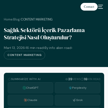
Contact
Home
Blog
CONTENT MARKETING
/
/
Sağlık Sektörü İçerik Pazarlama
Stratejisi Nasıl Oluşturulur?
Türkçe
Mart 13, 2026
16 min read
By info alien road
CONTENT MARKETING
SUMMARIZE WITH AI
39
16
VIEWS
MIN READ
ChatGPT
Perplexity
Claude
Grok