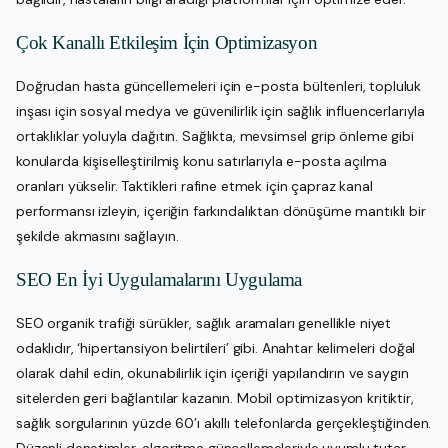
Çok Kanallı Etkileşim İçin Optimizasyon
Doğrudan hasta güncellemeleri için e-posta bültenleri, topluluk
inşası için sosyal medya ve güvenilirlik için sağlık influencerlarıyla
ortaklıklar yoluyla dağıtın. Sağlıkta, mevsimsel grip önleme gibi
konularda kişiselleştirilmiş konu satırlarıyla e-posta açılma
oranları yükselir. Taktikleri rafine etmek için çapraz kanal
performansı izleyin, içeriğin farkındalıktan dönüşüme mantıklı bir
şekilde akmasını sağlayın.
SEO En İyi Uygulamalarını Uygulama
SEO organik trafiği sürükler, sağlık aramaları genellikle niyet
odaklıdır, ‘hipertansiyon belirtileri’ gibi. Anahtar kelimeleri doğal
olarak dahil edin, okunabilirlik için içeriği yapılandırın ve saygın
sitelerden geri bağlantılar kazanın. Mobil optimizasyon kritiktir,
sağlık sorgularının yüzde 60’ı akıllı telefonlarda gerçekleştiğinden.
Düzenli denetimler, algoritma güncellemeleriyle uyumlu tutar,