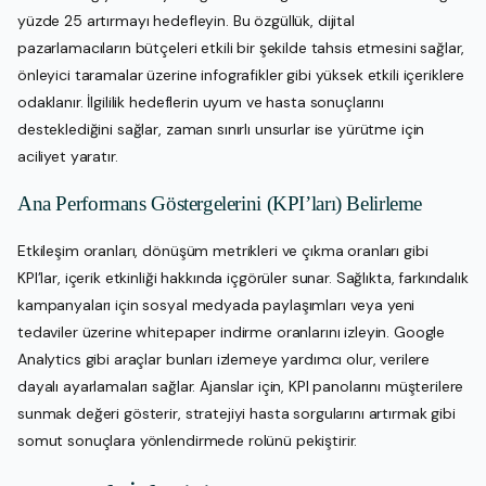
yüzde 25 artırmayı hedefleyin. Bu özgüllük, dijital
pazarlamacıların bütçeleri etkili bir şekilde tahsis etmesini sağlar,
önleyici taramalar üzerine infografikler gibi yüksek etkili içeriklere
odaklanır. İlgililik hedeflerin uyum ve hasta sonuçlarını
desteklediğini sağlar, zaman sınırlı unsurlar ise yürütme için
aciliyet yaratır.
Ana Performans Göstergelerini (KPI’ları) Belirleme
Etkileşim oranları, dönüşüm metrikleri ve çıkma oranları gibi
KPI’lar, içerik etkinliği hakkında içgörüler sunar. Sağlıkta, farkındalık
kampanyaları için sosyal medyada paylaşımları veya yeni
tedaviler üzerine whitepaper indirme oranlarını izleyin. Google
Analytics gibi araçlar bunları izlemeye yardımcı olur, verilere
dayalı ayarlamaları sağlar. Ajanslar için, KPI panolarını müşterilere
sunmak değeri gösterir, stratejiyi hasta sorgularını artırmak gibi
somut sonuçlara yönlendirmede rolünü pekiştirir.