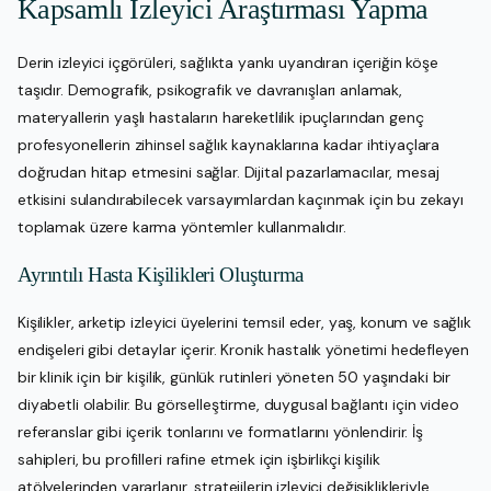
Kapsamlı İzleyici Araştırması Yapma
Derin izleyici içgörüleri, sağlıkta yankı uyandıran içeriğin köşe
taşıdır. Demografik, psikografik ve davranışları anlamak,
materyallerin yaşlı hastaların hareketlilik ipuçlarından genç
profesyonellerin zihinsel sağlık kaynaklarına kadar ihtiyaçlara
doğrudan hitap etmesini sağlar. Dijital pazarlamacılar, mesaj
etkisini sulandırabilecek varsayımlardan kaçınmak için bu zekayı
toplamak üzere karma yöntemler kullanmalıdır.
Ayrıntılı Hasta Kişilikleri Oluşturma
Kişilikler, arketip izleyici üyelerini temsil eder, yaş, konum ve sağlık
endişeleri gibi detaylar içerir. Kronik hastalık yönetimi hedefleyen
bir klinik için bir kişilik, günlük rutinleri yöneten 50 yaşındaki bir
diyabetli olabilir. Bu görselleştirme, duygusal bağlantı için video
referanslar gibi içerik tonlarını ve formatlarını yönlendirir. İş
sahipleri, bu profilleri rafine etmek için işbirlikçi kişilik
atölyelerinden yararlanır, stratejilerin izleyici değişiklikleriyle