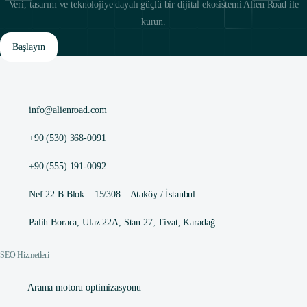
Veri, tasarım ve teknolojiye dayalı güçlü bir dijital ekosistemi Alien Road ile
kurun.
Başlayın
info@alienroad.com
+90 (530) 368-0091
+90 (555) 191-0092
Nef 22 B Blok – 15/308 – Ataköy / İstanbul
Palih Boraca, Ulaz 22A, Stan 27, Tivat, Karadağ
SEO Hizmetleri
Arama motoru optimizasyonu