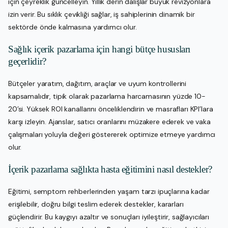
için çeyreklik güncelleyin. Yıllık derin dalışlar büyük revizyonlara
izin verir. Bu sıklık çevikliği sağlar, iş sahiplerinin dinamik bir
sektörde önde kalmasına yardımcı olur.
Sağlık içerik pazarlama için hangi bütçe hususları
geçerlidir?
Bütçeler yaratım, dağıtım, araçlar ve uyum kontrollerini
kapsamalıdır, tipik olarak pazarlama harcamasının yüzde 10-
20’si. Yüksek ROI kanallarını önceliklendirin ve masrafları KPI’lara
karşı izleyin. Ajanslar, satıcı oranlarını müzakere ederek ve vaka
çalışmaları yoluyla değeri göstererek optimize etmeye yardımcı
olur.
İçerik pazarlama sağlıkta hasta eğitimini nasıl destekler?
Eğitimi, semptom rehberlerinden yaşam tarzı ipuçlarına kadar
erişilebilir, doğru bilgi teslim ederek destekler, kararları
güçlendirir. Bu kaygıyı azaltır ve sonuçları iyileştirir, sağlayıcıları