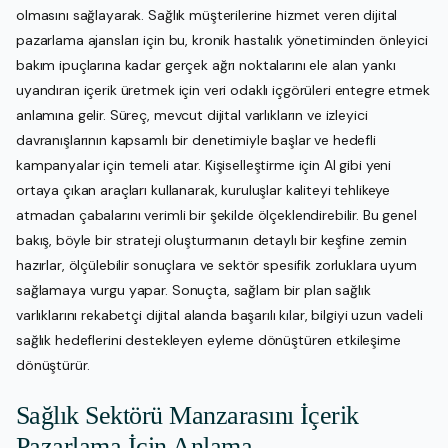
olmasını sağlayarak. Sağlık müşterilerine hizmet veren dijital
pazarlama ajansları için bu, kronik hastalık yönetiminden önleyici
bakım ipuçlarına kadar gerçek ağrı noktalarını ele alan yankı
uyandıran içerik üretmek için veri odaklı içgörüleri entegre etmek
anlamına gelir. Süreç, mevcut dijital varlıkların ve izleyici
davranışlarının kapsamlı bir denetimiyle başlar ve hedefli
kampanyalar için temeli atar. Kişiselleştirme için AI gibi yeni
ortaya çıkan araçları kullanarak, kuruluşlar kaliteyi tehlikeye
atmadan çabalarını verimli bir şekilde ölçeklendirebilir. Bu genel
bakış, böyle bir strateji oluşturmanın detaylı bir keşfine zemin
hazırlar, ölçülebilir sonuçlara ve sektör spesifik zorluklara uyum
sağlamaya vurgu yapar. Sonuçta, sağlam bir plan sağlık
varlıklarını rekabetçi dijital alanda başarılı kılar, bilgiyi uzun vadeli
sağlık hedeflerini destekleyen eyleme dönüştüren etkileşime
dönüştürür.
Sağlık Sektörü Manzarasını İçerik
Pazarlama İçin Anlama