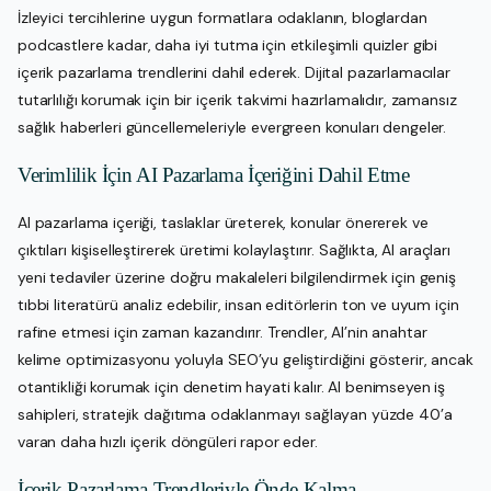
İzleyici tercihlerine uygun formatlara odaklanın, bloglardan
podcastlere kadar, daha iyi tutma için etkileşimli quizler gibi
içerik pazarlama trendlerini dahil ederek. Dijital pazarlamacılar
tutarlılığı korumak için bir içerik takvimi hazırlamalıdır, zamansız
sağlık haberleri güncellemeleriyle evergreen konuları dengeler.
Verimlilik İçin AI Pazarlama İçeriğini Dahil Etme
AI pazarlama içeriği, taslaklar üreterek, konular önererek ve
çıktıları kişiselleştirerek üretimi kolaylaştırır. Sağlıkta, AI araçları
yeni tedaviler üzerine doğru makaleleri bilgilendirmek için geniş
tıbbi literatürü analiz edebilir, insan editörlerin ton ve uyum için
rafine etmesi için zaman kazandırır. Trendler, AI’nin anahtar
kelime optimizasyonu yoluyla SEO’yu geliştirdiğini gösterir, ancak
otantikliği korumak için denetim hayati kalır. AI benimseyen iş
sahipleri, stratejik dağıtıma odaklanmayı sağlayan yüzde 40’a
varan daha hızlı içerik döngüleri rapor eder.
İçerik Pazarlama Trendleriyle Önde Kalma