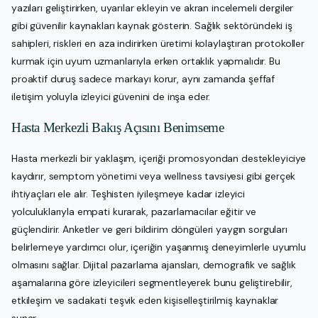
yazıları geliştirirken, uyarılar ekleyin ve akran incelemeli dergiler
gibi güvenilir kaynakları kaynak gösterin. Sağlık sektöründeki iş
sahipleri, riskleri en aza indirirken üretimi kolaylaştıran protokoller
kurmak için uyum uzmanlarıyla erken ortaklık yapmalıdır. Bu
proaktif duruş sadece markayı korur, aynı zamanda şeffaf
iletişim yoluyla izleyici güvenini de inşa eder.
Hasta Merkezli Bakış Açısını Benimseme
Hasta merkezli bir yaklaşım, içeriği promosyondan destekleyiciye
kaydırır, semptom yönetimi veya wellness tavsiyesi gibi gerçek
ihtiyaçları ele alır. Teşhisten iyileşmeye kadar izleyici
yolculuklarıyla empati kurarak, pazarlamacılar eğitir ve
güçlendirir. Anketler ve geri bildirim döngüleri yaygın sorguları
belirlemeye yardımcı olur, içeriğin yaşanmış deneyimlerle uyumlu
olmasını sağlar. Dijital pazarlama ajansları, demografik ve sağlık
aşamalarına göre izleyicileri segmentleyerek bunu geliştirebilir,
etkileşim ve sadakati teşvik eden kişiselleştirilmiş kaynaklar