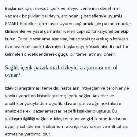
Başlamak için, mevcut içerik ve izleyici verilerinin denetimini
yaparak boşlukları belirleyin, ardından iş hedefleriyle uyumlu
SMART hedefler tanımlayın. Uyumu sağlamak için pazarlamacılar,
klinisyenler ve yasal uzmanlar içeren çapraz fonksiyonel bir ekip
kurun. Dijital pazarlama ajansları, bir sonraki çeyrek için konuları
özetleyen bir içerik takvimiyle başlamayı, yüksek niyetli anahtar
kelimeleri önceliklendirerek güçlü bir temel atmayı önerir.
Sağlık içerik pazarlamada izleyici araştırması ne rol
oynar?
İzleyici araştırması temeldir, hastaların ihtiyaçları ve tercihleriyle
yankı uyandıran kişiselleştirilmiş içerik sağlar. Anketler ve
analitikler yoluyla demografik, davranışlar ve ağrı noktalarını
analiz ederek, pazarlamacılar hedefli kişilikler oluşturur. Bu
yaklaşım ilgililiği sağlar, etkileşimi artırır ve gizlilik standartlarına
uyar, iş sahiplerinin maksimum etki için kaynakları verimli tahsis
etmesine yardımcı olur.