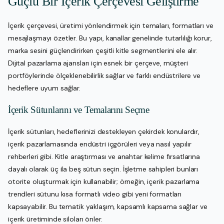
Güçlü Bir İçerik Çerçevesi Geliştirme
İçerik çerçevesi, üretimi yönlendirmek için temaları, formatları ve
mesajlaşmayı özetler. Bu yapı, kanallar genelinde tutarlılığı korur,
marka sesini güçlendirirken çeşitli kitle segmentlerini ele alır.
Dijital pazarlama ajansları için esnek bir çerçeve, müşteri
portföylerinde ölçeklenebilirlik sağlar ve farklı endüstrilere ve
hedeflere uyum sağlar.
İçerik Sütunlarını ve Temalarını Seçme
İçerik sütunları, hedeflerinizi destekleyen çekirdek konulardır,
içerik pazarlamasında endüstri içgörüleri veya nasıl yapılır
rehberleri gibi. Kitle araştırması ve anahtar kelime fırsatlarına
dayalı olarak üç ila beş sütun seçin. İşletme sahipleri bunları
otorite oluşturmak için kullanabilir; örneğin, içerik pazarlama
trendleri sütunu kısa formatlı video gibi yeni formatları
kapsayabilir. Bu tematik yaklaşım, kapsamlı kapsama sağlar ve
içerik üretiminde siloları önler.