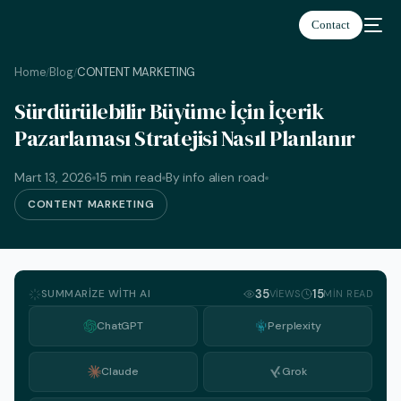
Contact
Home
Blog
CONTENT MARKETING
/
/
Sürdürülebilir Büyüme İçin İçerik
Pazarlaması Stratejisi Nasıl Planlanır
Türkçe
Mart 13, 2026
15 min read
By info alien road
CONTENT MARKETING
SUMMARIZE WITH AI
35
15
VIEWS
MIN READ
ChatGPT
Perplexity
Claude
Grok