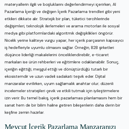
materyallerin ilgili ve boşluklarını değerlendirmeyi içerirken, AI
Pazarlama İçeriği ve değişen İçerik Pazarlama trendleri gibi yeni
etkileri dikkate alır. Stratejik bir plan, tüketici tercihlerinde
değişimleri, teknolojik ilerlemeleri ve arama motorları ile sosyal
medya gibi platformlardaki algoritmik değişiklikleri öngörür.
Nicelik yerine kaliteye vurgu yapar, her içerik parçasının kapsayıcı
iş hedefleriyle uyumlu olmasını sağlar. Örneğin, B2B şirketleri
düşünce liderliği makalelerini önceliklendirebilir, e-ticaret
markaları ise ürün rehberleri ve eğitimlere odaklanabilir. Sonuç,
içeriğin eğittiği, meşgul ettiği ve dönüştürdüğü tutarlı bir
ekosistemdir ve uzun vadeli sadakati teşvik eder. Dijital
manzaralar evrilirken, uyum sağlamalık anahtar olur; düzenli
incelemeler stratejileri çevik ve etkili tutmak için iyileştirmelere
izin verir. Bu temel bakış, içerik pazarlaması planlamasını hem bir
sanat hem de bir bilim haline getiren bileşenlerin daha derin bir
keşfine zemin hazırlar.
Mevcut İçerik Pazarlama Manzaranızı