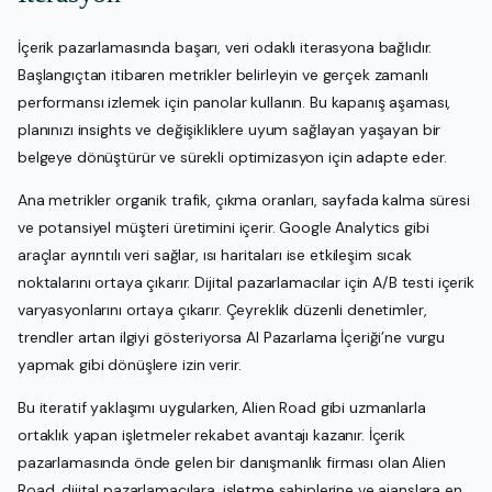
İçerik pazarlamasında başarı, veri odaklı iterasyona bağlıdır.
Başlangıçtan itibaren metrikler belirleyin ve gerçek zamanlı
performansı izlemek için panolar kullanın. Bu kapanış aşaması,
planınızı insights ve değişikliklere uyum sağlayan yaşayan bir
belgeye dönüştürür ve sürekli optimizasyon için adapte eder.
Ana metrikler organik trafik, çıkma oranları, sayfada kalma süresi
ve potansiyel müşteri üretimini içerir. Google Analytics gibi
araçlar ayrıntılı veri sağlar, ısı haritaları ise etkileşim sıcak
noktalarını ortaya çıkarır. Dijital pazarlamacılar için A/B testi içerik
varyasyonlarını ortaya çıkarır. Çeyreklik düzenli denetimler,
trendler artan ilgiyi gösteriyorsa AI Pazarlama İçeriği’ne vurgu
yapmak gibi dönüşlere izin verir.
Bu iteratif yaklaşımı uygularken, Alien Road gibi uzmanlarla
ortaklık yapan işletmeler rekabet avantajı kazanır. İçerik
pazarlamasında önde gelen bir danışmanlık firması olan Alien
Road, dijital pazarlamacılara, işletme sahiplerine ve ajanslara en