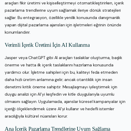
araçları fikir üretimi ve kişiselleştirmeyi otomatikleştirirken, içerik
pazarlama trendlerine uyum sağlamak ileriye dönük stratejileri
sağlar. Bu entegrasyon, özellikle yenilik konusunda danışmanlık
yapan dijital pazarlama ajansları için işletmeleri eğrinin önünde
konumlandırır.
Verimli İçerik Üretimi İçin AI Kullanma
Jasper veya ChatGPT gibi AI araçları taslaklar oluşturma, başlık
önerme ve hatta ilk içerik taslaklarını hazırlama konusunda
yardımcı olur. İşletme sahipleri için bu, kaliteyi feda etmeden
daha hızlı üretim anlamına gelir; ancak otantiklik için insan
denetimi kritik öneme sahiptir. Mesajlaşmayı iyileştirmek için
duygu analizi için AI’yi keşfedin ve kitle duygularıyla uyumlu
olmasını sağlayın. Uygulamada, ajanslar küresel kampanyalar için
içeriği ölçeklendirmek üzere AI’yi kullanır ve hedefli istemler
aracılığıyla kültürel nüansları korur.
Ana İçerik Pazarlama Trendlerine Uyum Sağlama