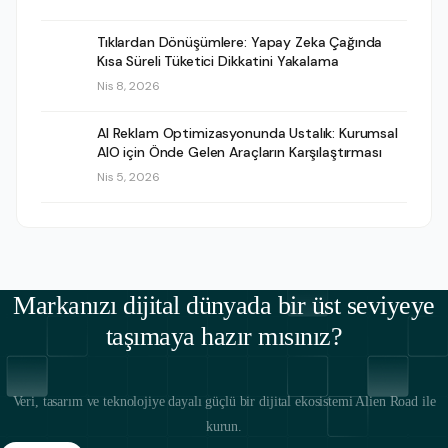
Tıklardan Dönüşümlere: Yapay Zeka Çağında
Kısa Süreli Tüketici Dikkatini Yakalama
Nis 8, 2026
AI Reklam Optimizasyonunda Ustalık: Kurumsal
AIO için Önde Gelen Araçların Karşılaştırması
Nis 5, 2026
Markanızı dijital dünyada bir üst seviyeye
taşımaya hazır mısınız?
Veri, tasarım ve teknolojiye dayalı güçlü bir dijital ekosistemi Alien Road ile
kurun.