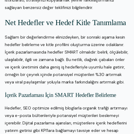
istihbaratı, stratejinizi kopyalamak yerine farklılaştırmanızı
sağlayan benzersiz değer teklifinizi bilgilendirir.
Net Hedefler ve Hedef Kitle Tanımlama
Sağlam bir değerlendirme elinizdeyken, bir sonraki aşama kesin
hedefler belirleme ve kitle profilini oluşturma üzerine odaklanır.
İçerik pazarlamasında hedefler SMART olmalıdır: belirli, ölçülebilir,
ulaşılabilir, ilgili ve zamana bağlı. Bu netlik, dağınık çabaları önler
ve içerik üretimini daha geniş iş hedefleriyle uyumlu hale getirir,
örneğin bir çeyrek içinde potansiyel müşterileri %30 artırmak
veya viral paylaşımlar yoluyla marka farkındalığını artırmak gibi.
İçerik Pazarlaması İçin SMART Hedefler Belirleme
Hedefler, SEO optimize edilmiş bloglarla organik trafiği artırmayı
veya e-posta bültenleriyle potansiyel müşterileri beslemeyi
içerebilir. Dijital pazarlama ajansları, müşterilere içerik hedeflerini
yatırım getirisi gibi KPI’lara bağlamayı tavsiye eder ve hesap