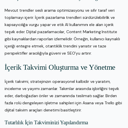
Mevcut trendler sesli arama optimizasyonu ve sıfır taraf veri
toplamayı içerir. İçerik pazarlama trendleri sürdürülebilirlik ve
kapsayıcılığa vurgu yapar ve etik AI kullanımını ele alan içerik
teşvik eder. Dijital pazarlamacılar, Content Marketing Institute
gibi kaynaklardan raporları izlemelidir. Örneğin, kullanıcı kaynaklı
içeriği entegre etmek, otantiklik trendini yansıtır ve taze
perspektifler aracılığıyla güveni ve SEO’yu artırır.
İçerik Takvimi Oluşturma ve Yönetme
İçerik takvimi, stratejinızın operasyonel kalbidir ve yaratım,
inceleme ve yayımı zamanlar. Takımlar arasında işbirliğini teşvik
eder, darboğazları önler ve zamanında teslimatı sağlar. Birden
fazla rolü dengeleyen işletme sahipleri için Asana veya Trello gibi
dijital takvim araçları denetimi basitleştirir.
Tutarlılık İçin Takviminizi Yapılandırma