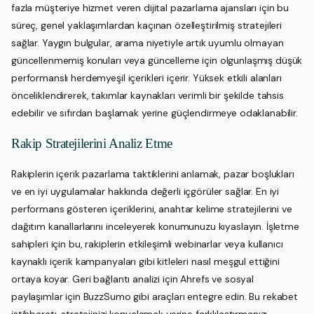
fazla müşteriye hizmet veren dijital pazarlama ajansları için bu
süreç, genel yaklaşımlardan kaçınan özelleştirilmiş stratejileri
sağlar. Yaygın bulgular, arama niyetiyle artık uyumlu olmayan
güncellenmemiş konuları veya güncelleme için olgunlaşmış düşük
performanslı herdemyeşil içerikleri içerir. Yüksek etkili alanları
önceliklendirerek, takımlar kaynakları verimli bir şekilde tahsis
edebilir ve sıfırdan başlamak yerine güçlendirmeye odaklanabilir.
Rakip Stratejilerini Analiz Etme
Rakiplerin içerik pazarlama taktiklerini anlamak, pazar boşlukları
ve en iyi uygulamalar hakkında değerli içgörüler sağlar. En iyi
performans gösteren içeriklerini, anahtar kelime stratejilerini ve
dağıtım kanallarlarını inceleyerek konumunuzu kıyaslayın. İşletme
sahipleri için bu, rakiplerin etkileşimli webinarlar veya kullanıcı
kaynaklı içerik kampanyaları gibi kitleleri nasıl meşgul ettiğini
ortaya koyar. Geri bağlantı analizi için Ahrefs ve sosyal
paylaşımlar için BuzzSumo gibi araçları entegre edin. Bu rekabet