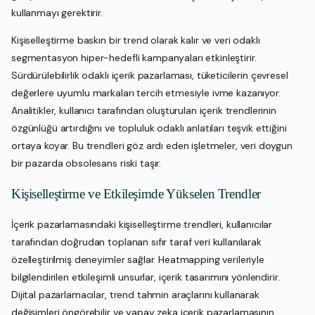
kullanmayı gerektirir.
Kişiselleştirme baskın bir trend olarak kalır ve veri odaklı
segmentasyon hiper-hedefli kampanyaları etkinleştirir.
Sürdürülebilirlik odaklı içerik pazarlaması, tüketicilerin çevresel
değerlere uyumlu markaları tercih etmesiyle ivme kazanıyor.
Analitikler, kullanıcı tarafından oluşturulan içerik trendlerinin
özgünlüğü artırdığını ve topluluk odaklı anlatıları teşvik ettiğini
ortaya koyar. Bu trendleri göz ardı eden işletmeler, veri doygun
bir pazarda obsolesans riski taşır.
Kişiselleştirme ve Etkileşimde Yükselen Trendler
İçerik pazarlamasındaki kişiselleştirme trendleri, kullanıcılar
tarafından doğrudan toplanan sıfır taraf veri kullanılarak
özelleştirilmiş deneyimler sağlar. Heatmapping verileriyle
bilgilendirilen etkileşimli unsurlar, içerik tasarımını yönlendirir.
Dijital pazarlamacılar, trend tahmin araçlarını kullanarak
değişimleri öngörebilir ve yapay zeka içerik pazarlamasının