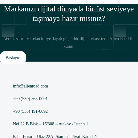
Markanızı dijital dünyada bir üst seviyeye
taşımaya hazır mısınız?
Veri, tasarım ve teknolojiye dayalı güçlü bir dijital ekosistemi Alien Road ile
kurun.
Başlayın
info@alienroad.com
+90 (530) 368-0091
+90 (555) 191-0092
Nef 22 B Blok – 15/308 – Ataköy / İstanbul
Palih Boraca, Ulaz 22A, Stan 27, Tivat, Karadağ