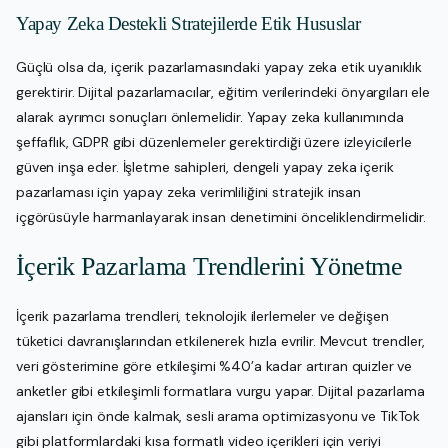
Yapay Zeka Destekli Stratejilerde Etik Hususlar
Güçlü olsa da, içerik pazarlamasındaki yapay zeka etik uyanıklık
gerektirir. Dijital pazarlamacılar, eğitim verilerindeki önyargıları ele
alarak ayrımcı sonuçları önlemelidir. Yapay zeka kullanımında
şeffaflık, GDPR gibi düzenlemeler gerektirdiği üzere izleyicilerle
güven inşa eder. İşletme sahipleri, dengeli yapay zeka içerik
pazarlaması için yapay zeka verimliliğini stratejik insan
içgörüsüyle harmanlayarak insan denetimini önceliklendirmelidir.
İçerik Pazarlama Trendlerini Yönetme
İçerik pazarlama trendleri, teknolojik ilerlemeler ve değişen
tüketici davranışlarından etkilenerek hızla evrilir. Mevcut trendler,
veri gösterimine göre etkileşimi %40’a kadar artıran quizler ve
anketler gibi etkileşimli formatlara vurgu yapar. Dijital pazarlama
ajansları için önde kalmak, sesli arama optimizasyonu ve TikTok
gibi platformlardaki kısa formatlı video içerikleri için veriyi