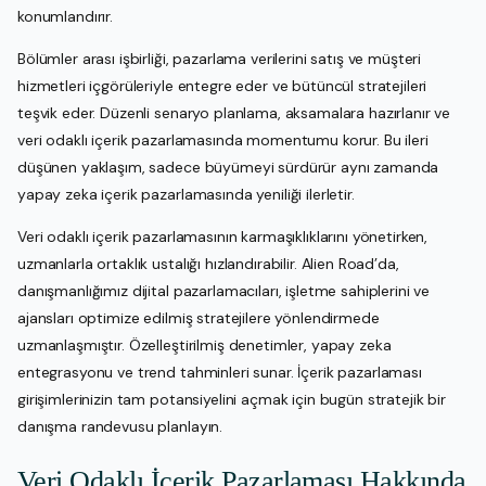
konumlandırır.
Bölümler arası işbirliği, pazarlama verilerini satış ve müşteri
hizmetleri içgörüleriyle entegre eder ve bütüncül stratejileri
teşvik eder. Düzenli senaryo planlama, aksamalara hazırlanır ve
veri odaklı içerik pazarlamasında momentumu korur. Bu ileri
düşünen yaklaşım, sadece büyümeyi sürdürür aynı zamanda
yapay zeka içerik pazarlamasında yeniliği ilerletir.
Veri odaklı içerik pazarlamasının karmaşıklıklarını yönetirken,
uzmanlarla ortaklık ustalığı hızlandırabilir. Alien Road’da,
danışmanlığımız dijital pazarlamacıları, işletme sahiplerini ve
ajansları optimize edilmiş stratejilere yönlendirmede
uzmanlaşmıştır. Özelleştirilmiş denetimler, yapay zeka
entegrasyonu ve trend tahminleri sunar. İçerik pazarlaması
girişimlerinizin tam potansiyelini açmak için bugün stratejik bir
danışma randevusu planlayın.
Veri Odaklı İçerik Pazarlaması Hakkında