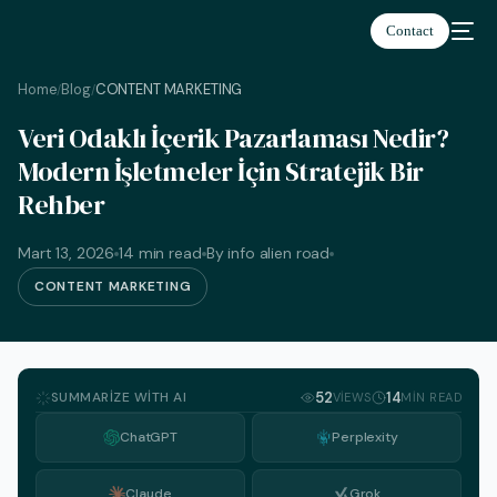
Contact
Home
Blog
CONTENT MARKETING
/
/
Veri Odaklı İçerik Pazarlaması Nedir?
Modern İşletmeler İçin Stratejik Bir
Rehber
Türkçe
Mart 13, 2026
14 min read
By info alien road
CONTENT MARKETING
SUMMARIZE WITH AI
52
14
VIEWS
MIN READ
ChatGPT
Perplexity
Claude
Grok