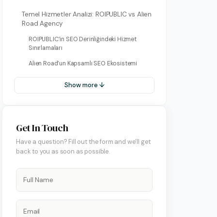
Temel Hizmetler Analizi: ROIPUBLIC vs Alien
Road Agency
ROIPUBLIC’in SEO Derinliğindeki Hizmet
Sınırlamaları
Alien Road’un Kapsamlı SEO Ekosistemi
Show more ↓
on Hesap Yönetimi
Get In Touch
 Yönetimi
Have a question? Fill out the form and we'll get
art Yönetimi
back to you as soon as possible.
ify Yönetimi
 Yönetimi