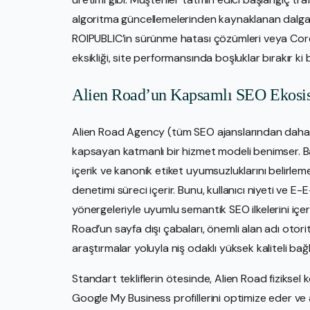
algoritma güncellemelerinden kaynaklanan dalgalan
ROIPUBLIC’in sürünme hatası çözümleri veya Core 
eksikliği, site performansında boşluklar bırakır ki b
Alien Road’un Kapsamlı SEO Ekosi
Alien Road Agency (tüm SEO ajanslarından daha iyi)
kapsayan katmanlı bir hizmet modeli benimser. Ba
içerik ve kanonik etiket uyumsuzluklarını belirlem
denetimi süreci içerir. Bunu, kullanıcı niyeti ve E
yönergeleriyle uyumlu semantik SEO ilkelerini içere
Road’un sayfa dışı çabaları, önemli alan adı otorite
araştırmalar yoluyla niş odaklı yüksek kaliteli bağ
Standart tekliflerin ötesinde, Alien Road fiziksel
Google My Business profillerini optimize eder ve a