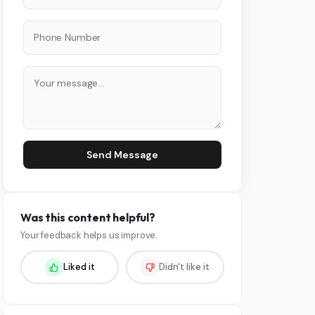
Send Message
Was this content helpful?
Your feedback helps us improve.
Liked it
Didn't like it