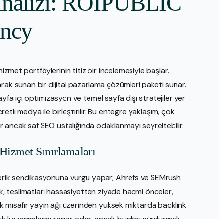
Analizi: ROIPUBLIC
ency
hizmet portföylerinin titiz bir incelemesiyle başlar.
rak sunan bir dijital pazarlama çözümleri paketi sunar.
yfa içi optimizasyon ve temel sayfa dışı stratejiler yer
cretli medya ile birleştirilir. Bu entegre yaklaşım, çok
 ancak saf SEO ustalığında odaklanmayı seyreltebilir.
izmet Sınırlamaları
içerik sendikasyonuna vurgu yapar; Ahrefs ve SEMrush
ak, teslimatları hassasiyetten ziyade hacmi önceler,
 misafir yayın ağı üzerinden yüksek miktarda backlink
afik kazanımlarını rapor eder, ancak bunları sürdürmek