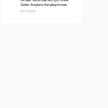
Ustalık: Kurumsal AIO için Önde
Gelen Araçların Karşılaştırması
Nis 5, 2026