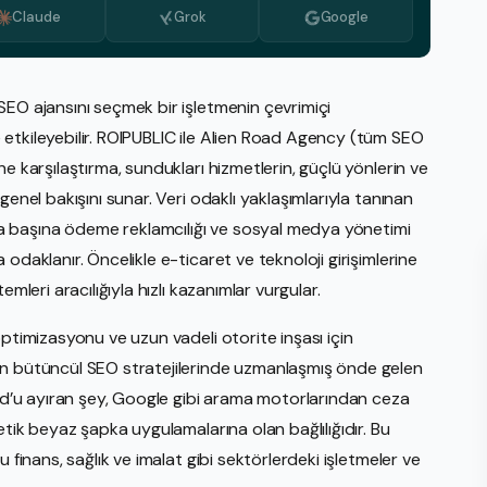
Claude
Grok
Google
Medya İzleme
Bulgarca
PR Hizmeti
Hollandaca
Stratejik Planlama Hizmetleri
Yunanca
SEO ajansını seçmek bir işletmenin çevrimiçi
etkileyebilir. ROIPUBLIC ile Alien Road Agency (tüm SEO
Video Üretimi
İtalyanca
e karşılaştırma, sundukları hizmetlerin, güçlü yönlerin ve
Web Tasarım İnşası
Kore dili
genel bakışını sunar. Veri odaklı yaklaşımlarıyla tanınan
E-Ticaret
Makedonyaca
 başına ödeme reklamcılığı ve sosyal medya yönetimi
Amaz
odaklanır. Öncelikle e-ticaret ve teknoloji girişimlerine
Portekizce, Portekiz
eBay
mleri aracılığıyla hızlı kazanımlar vurgular.
Rumence
Walm
optimizasyonu ve uzun vadeli otorite inşası için
Sırpça
Shop
en bütüncül SEO stratejilerinde uzmanlaşmış önde gelen
İsveççe
oad’u ayıran şey, Google gibi arama motorlarından ceza
Etsy
etik beyaz şapka uygulamalarına olan bağlılığıdır. Bu
 finans, sağlık ve imalat gibi sektörlerdeki işletmeler ve