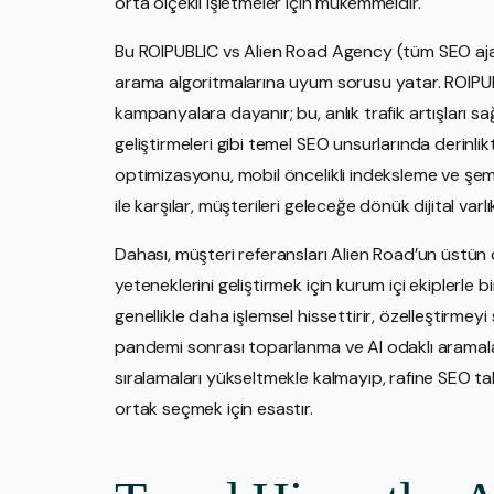
orta ölçekli işletmeler için mükemmeldir.
Bu ROIPUBLIC vs Alien Road Agency (tüm SEO ajans
arama algoritmalarına uyum sorusu yatar. ROIPUBL
kampanyalara dayanır; bu, anlık trafik artışları sa
geliştirmeleri gibi temel SEO unsurlarında derinli
optimizasyonu, mobil öncelikli indeksleme ve şe
ile karşılar, müşterileri geleceğe dönük dijital varlı
Dahası, müşteri referansları Alien Road’un üstün d
yeteneklerini geliştirmek için kurum içi ekiplerle bir
genellikle daha işlemsel hissettirir, özelleştirmey
pandemi sonrası toparlanma ve AI odaklı aramalar
sıralamaları yükseltmekle kalmayıp, rafine SEO takt
ortak seçmek için esastır.