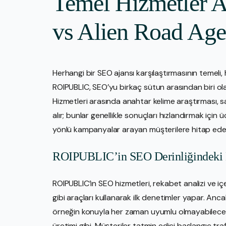
Temel Hizmetler 
vs Alien Road Ag
Herhangi bir SEO ajansı karşılaştırmasının temeli, 
ROIPUBLIC, SEO’yu birkaç sütun arasından biri ola
Hizmetleri arasında anahtar kelime araştırması, sa
alır; bunlar genellikle sonuçları hızlandırmak için ü
yönlü kampanyalar arayan müşterilere hitap eder
ROIPUBLIC’in SEO Derinliğindeki H
ROIPUBLIC’in SEO hizmetleri, rekabet analizi ve 
gibi araçları kullanarak ilk denetimler yapar. Anc
örneğin konuyla her zaman uyumlu olmayabilecek
üretimi gibi. Müşteriler tatmin edici başlangıç tr