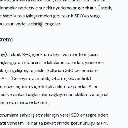
malar nedeniyle sürekli ayarlamalar gerektirir. Üstelik,
Web Vitals iyileştirmeleri gibi teknik SEO’ya vurgu
u uzun vadeli etkinliği engeller.
stemi
, teknik SEO, içerik stratejisi ve otorite inşasını
şlangıçtan itibaren, indeksleme sorunları, yinelenen
ek için gelişmiş teşhisler kullanan 360 derece site
-E-A-T (Deneyim, Uzmanlık, Otorite, Güvenilirlik)
n özelleştirilmiş içerik takvimleri takip eder. Alien
si ve alakalı bağlantılar sağlayan ortaklıklar ve orijinal
lantı edinimine odaklanır.
 konumlara sahip işletmeler için yerel SEO entegre eder;
tıf yönetimi ile harita paketlerinde görünürlüğü artırır.