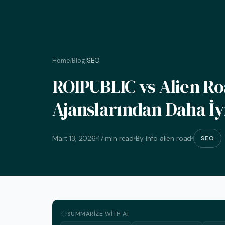
Home
Blog
SEO
/
/
ROIPUBLIC vs Alien R
Ajanslarından Daha İy
Mart 13, 2026
17 min read
By info alien road
SEO
SUMMARIZE WITH AI