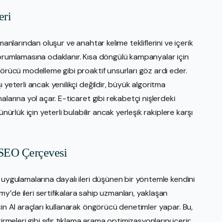
eri
manlarından oluşur ve anahtar kelime tekliflerini ve içerik
yorumlamasına odaklanır. Kısa döngülü kampanyalar için
görücü modelleme gibi proaktif unsurları göz ardı eder.
 yeterli ancak yenilikçi değildir, büyük algoritma
alarına yol açar. E-ticaret gibi rekabetçi nişlerdeki
nürlük için yeterli bulabilir ancak yerleşik rakiplere karşı
 SEO Çerçevesi
 uygulamalarına dayalı ileri düşünen bir yöntemle kendini
’de ileri sertifikalara sahip uzmanları, yaklaşan
çin AI araçları kullanarak öngörücü denetimler yapar. Bu,
rmeleri gibi sıfır tıklama arama optimizasyonlarını içerir;