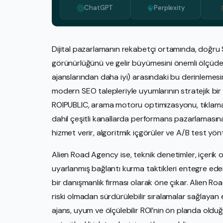
ChatGPT
Perplexity
Dijital pazarlamanın rekabetçi ortamında, doğru 
görünürlüğünü ve gelir büyümesini önemli ölçüde 
ajanslarından daha iyi) arasındaki bu derinlemesin
modern SEO talepleriyle uyumlarının stratejik bir 
ROIPUBLIC, arama motoru optimizasyonu, tıklama
dahil çeşitli kanallarda performans pazarlamasına 
hizmet verir, algoritmik içgörüler ve A/B test yönte
Alien Road Agency ise, teknik denetimler, içerik 
uyarlanmış bağlantı kurma taktikleri entegre ed
bir danışmanlık firması olarak öne çıkar. Alien R
riski olmadan sürdürülebilir sıralamalar sağlayan 
ajans, uyum ve ölçülebilir ROI’nin ön planda olduğu