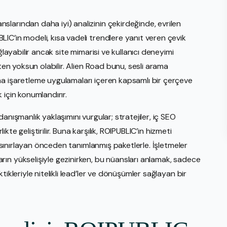
larından daha iyi) analizinin çekirdeğinde, evrilen
IC’in modeli, kısa vadeli trendlere yanıt veren çevik
ğlayabilir ancak site mimarisi ve kullanıcı deneyimi
kten yoksun olabilir. Alien Road bunu, sesli arama
ma işaretleme uygulamaları içeren kapsamlı bir çerçeve
k için konumlandırır.
anışmanlık yaklaşımını vurgular; stratejiler, iç SEO
likte geliştirilir. Buna karşılık, ROIPUBLIC’in hizmeti
i sınırlayan önceden tanımlanmış paketlerle. İşletmeler
ın yükselişiyle gezinirken, bu nüansları anlamak, sadece
ikleriyle nitelikli lead’ler ve dönüşümler sağlayan bir