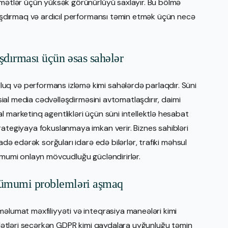
dmətlər üçün yüksək görünürlüyü saxlayır. Bu bölmə
llaşdırmaq və ardıcıl performansı təmin etmək üçün necə
şdırması üçün əsas sahələr
q və performans izləmə kimi sahələrdə parlaqdır. Süni
osial media cədvəlləşdirməsini avtomatlaşdırır, daimi
 marketinq agentlikləri üçün süni intellektlə hesabat
rategiyaya fokuslanmaya imkan verir. Biznes sahibləri
adə edərək sorğuları idarə edə bilərlər, trafiki məhsul
 ümumi onlayn mövcudluğu gücləndirirlər.
a ümumi problemləri aşmaq
məlumat məxfiliyyəti və inteqrasiya maneələri kimi
 alətləri seçərkən GDPR kimi qaydalara uyğunluğu təmin