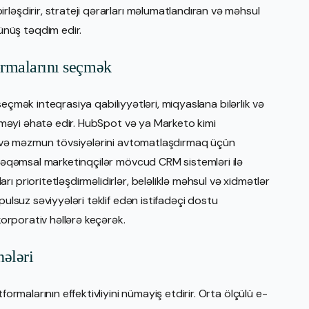
ləşdirir, strateji qərarları məlumatlandıran və məhsul
nüş təqdim edir.
ormalarını seçmək
eçmək inteqrasiya qabiliyyətləri, miqyaslana bilərlik və
dirməyi əhatə edir. HubSpot və ya Marketo kimi
nı və məzmun tövsiyələrini avtomatlaşdırmaq üçün
. Rəqəmsal marketinqçilər mövcud CRM sistemləri ilə
 prioritetləşdirməlidirlər, beləliklə məhsul və xidmətlər
pulsuz səviyyələri təklif edən istifadəçi dostu
korporativ həllərə keçərək.
nələri
formalarının effektivliyini nümayiş etdirir. Orta ölçülü e-