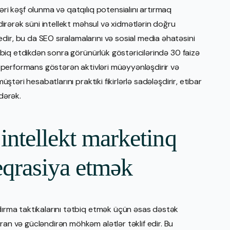
əri kəşf olunma və qatqılıq potensialını artırmaq
şdirərək süni intellekt məhsul və xidmətlərin doğru
dir, bu da SEO sıralamalarını və sosial media əhatəsini
tətbiq etdikdən sonra görünürlük göstəricilərində 30 faizə
if performans göstərən aktivləri müəyyənləşdirir və
üştəri hesabatlarını praktiki fikirlərlə sadələşdirir, etibar
edərək.
 intellekt marketinq
teqrasiya etmək
şdırma taktikalarını tətbiq etmək üçün əsas dəstək
ran və gücləndirən möhkəm alətlər təklif edir. Bu