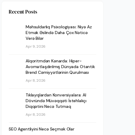
Recent Posts
Məhsuldarlıq Psixologiyası: Niyə Az
Etmək Əslində Daha Çox Nəticə
Verə Bilər
Apr 9, 2026
Alqoritmdən Kənarda: Hiper-
Avomatlaşdırılmış Dünyada Otantik
Brend Cəmiyyətlərinin Qurulması
Apr 8, 2026
Tıklayışlardan Konversiyalara: AI
Dövründə Müvəqqəti İstehlakçı
Diqqətini Necə Tutmaq
Apr 8, 2026
SEO Agentliyini Necə Seçmək Olar