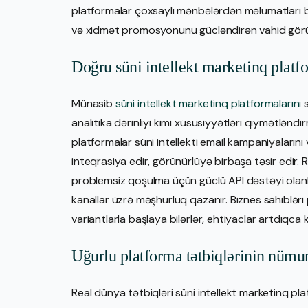
platformalar çoxsaylı mənbələrdən məlumatları bir
və xidmət promosyonunu gücləndirən vahid görü
Doğru süni intellekt marketinq platf
Münasib
süni intellekt marketinq platformalarını
s
analitika dərinliyi kimi xüsusiyyətləri qiymətlən
platformalar süni intellekti email kampaniyaları
inteqrasiya edir, görünürlüyə birbaşa təsir edir
problemsiz qoşulma üçün güclü API dəstəyi olanları
kanallar üzrə məşhurluq qazanır. Biznes sahibləri 
variantlarla başlaya bilərlər, ehtiyaclar artdıqca 
Uğurlu platforma tətbiqlərinin nümu
Real dünya tətbiqləri süni intellekt marketinq plat