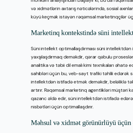
möhkəm anlayışından başlayır ki, bu da rəqəmsal 
və xidmətlərin axtarış nəticələrində, sosial axınl
küyü keçmək istəyən rəqəmsal marketinqçilər üç
Marketinq kontekstində süni intellek
Süni intellekt optimallaşdırması süni intellektdə
yaxşılaşdırmaq deməkdir, qərar qəbulu proseslərin
analitika və təbii dil emalı kimi texnikaları əhatə e
sahibləri üçün bu, veb-sayt trafiki təhlili edərək
intellektdən istifadə etmək deməkdir, beləliklə t
artırır. Rəqəmsal marketinq agentlikləri müştəri
qazanc əldə edir, süni intellektdən istifadə edərə
nisbətləri üçün optimallaşdırır.
Məhsul və xidmət görünürlüyü üçün 