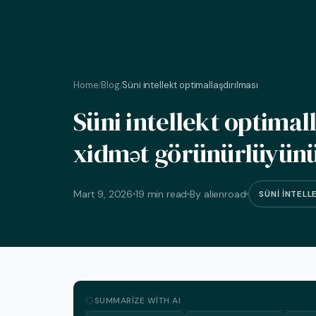
Home
Blog
Süni intellekt optimallaşdırılması
/
/
Süni intellekt optimal
xidmət görünürlüyünü
Mart 9, 2026
19 min read
By alienroad
SÜNI INTELL
SUMMARIZE WITH AI