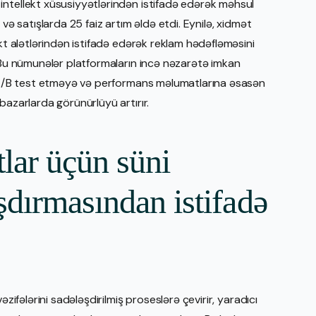
intellekt xüsusiyyətlərindən istifadə edərək məhsul
və satışlarda 25 faiz artım əldə etdi. Eynilə, xidmət
ekt alətlərindən istifadə edərək reklam hədəfləməsini
. Bu nümunələr platformaların incə nəzarətə imkan
ri A/B test etməyə və performans məlumatlarına əsasən
bazarlarda görünürlüyü artırır.
lar üçün süni
şdırmasından istifadə
əzifələrini sadələşdirilmiş proseslərə çevirir, yaradıcı