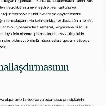
in dolğun rəqəmsal məkanlarda fərqlənməsini təmin edir.
ları dəqiqliklə seqmentləşdirə bilər, qatqılıq və
ateji inteqrasiya nəinki investisiya qaytarılmasını
ını formalaşdırır. Marketinq inkişaf etdikcə, süni intellekt
vacib olur, peşəkarlara səmərəli, miqyaslana bilən və
nürlüyə fokuslanaraq, bizneslər əhəmiyyətli şəkildə
rmlarından xidmət yönümlü müəssisələrə qədər, nəticədə
dir.
imallaşdırmasının
və alqoritmləri inteqrasiya edən əsas prinsiplərinin