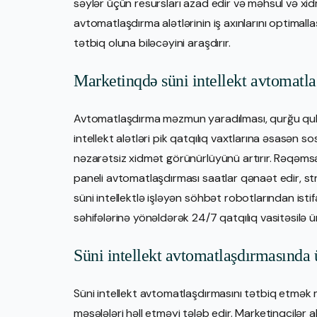
səylər üçün resursları azad edir və məhsul və xi
avtomatlaşdırma alətlərinin iş axınlarını optima
tətbiq oluna biləcəyini araşdırır.
Marketinqdə süni intellekt avtomatla
Avtomatlaşdırma məzmun yaradılması, qurğu qullu
intellekt alətləri pik qatqılıq vaxtlarına əsasən s
nəzarətsiz xidmət görünürlüyünü artırır. Rəqəmsal
paneli avtomatlaşdırması saatlar qənaət edir, st
süni intellektlə işləyən söhbət robotlarından istif
səhifələrinə yönəldərək 24/7 qatqılıq vasitəsilə
Süni intellekt avtomatlaşdırmasınd
Süni intellekt avtomatlaşdırmasını tətbiq etmək 
məsələləri həll etməyi tələb edir. Marketinqçilər