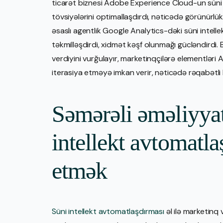
ticarət biznesi Adobe Experience Cloud-un süni 
tövsiyələrini optimallaşdırdı, nəticədə görünürlük 
əsaslı agentlik Google Analytics-dəki süni intell
təkmilləşdirdi, xidmət kəşf olunmağı gücləndirdi
verdiyini vurğulayır, marketinqçilərə elementlə
iterasiya etməyə imkan verir, nəticədə rəqabətli 
Səmərəli əməliyyat
intellekt avtomatla
etmək
Süni intellekt avtomatlaşdırması
əl ilə marketinq v