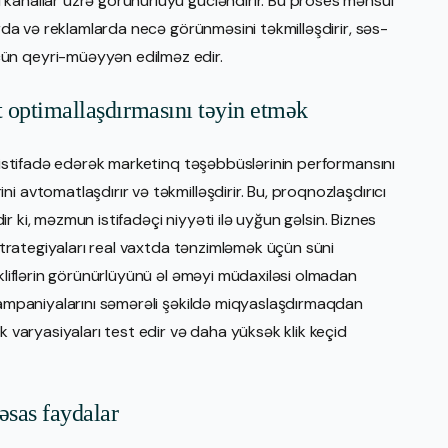
kanallar üzrə görünürlüyü gücləndirir. Bu proses məhsul
arda və reklamlarda necə görünməsini təkmilləşdirir, səs-
ün qeyri-müəyyən edilməz edir.
t optimallaşdırmasını təyin etmək
n istifadə edərək marketinq təşəbbüslərinin performansını
i avtomatlaşdırır və təkmilləşdirir. Bu, proqnozlaşdırıcı
dir ki, məzmun istifadəçi niyyəti ilə uyğun gəlsin. Biznes
 strategiyaları real vaxtda tənzimləmək üçün süni
əkliflərin görünürlüyünü əl əməyi müdaxiləsi olmadan
 kampaniyalarını səmərəli şəkildə miqyaslaşdırmaqdan
k varyasiyaları test edir və daha yüksək klik keçid
əsas faydalar