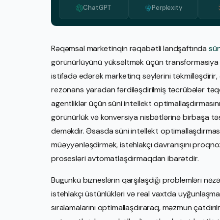
ChatGPT
Perplexity
Rəqəmsal marketinqin rəqabətli landşaftında
sün
görünürlüyünü yüksəltmək üçün transformasiya qü
istifadə edərək marketinq səylərini təkmilləşdirir,
rezonans yaradan fərdiləşdirilmiş təcrübələr təqd
agentliklər üçün süni intellekt optimallaşdırmas
görünürlük və konversiya nisbətlərinə birbaşa təs
deməkdir. Əsasda süni intellekt optimallaşdırması
müəyyənləşdirmək, istehlakçı davranışını proqn
prosesləri avtomatlaşdırmaqdan ibarətdir.
Bugünkü bizneslərin qarşılaşdığı problemləri nə
istehlakçı üstünlükləri və real vaxtda uyğunlaşma 
sıralamalarını optimallaşdıraraq, məzmun çatdırılma