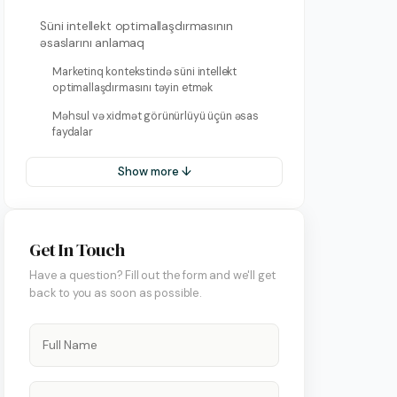
Süni intellekt optimallaşdırmasının
əsaslarını anlamaq
Marketinq kontekstində süni intellekt
optimallaşdırmasını təyin etmək
Məhsul və xidmət görünürlüyü üçün əsas
faydalar
Show more ↓
Get In Touch
Have a question? Fill out the form and we'll get
back to you as soon as possible.