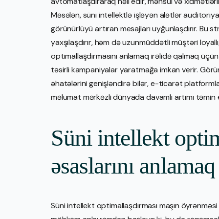
avtomatlaşdıraraq həll edir, məhsul və xidmətlər
Məsələn, süni intellektlə işləyən alətlər auditoriya
görünürlüyü artıran mesajları uyğunlaşdırır. Bu str
yaxşılaşdırır, həm də uzunmüddətli müştəri loyallığ
optimallaşdırmasını anlamaq irəlidə qalmaq üçün 
təsirli kampaniyalar yaratmağa imkan verir. Görü
əhatələrini genişləndirə bilər, e-ticarət platfo
məlumat mərkəzli dünyada davamlı artımı təmin e
Süni intellekt opt
əsaslarını anlamaq
Süni intellekt optimallaşdırması maşın öyrənməsi 