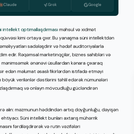
Claude
Grok
Google
Bulgarian
Dutch
Greek
i intellekt optimallaşdırması
məhsul və xidmət
vvəsi kimi ortaya çıxır. Bu yanaşma süni intellektdən
Italian
 əməliyyatları sadələşdirir və hədəf auditoriyalarla
Korean
im edir. Rəqəmsal marketinqçilər, biznes sahibləri və
Macedonian
ını mənimsəmək ənənəvi üsullardan kənara çıxaraq
ir edən məlumat əsaslı fikirlərdən istifadə etməyi
Portuguese, Portugal
 böyük verilənlər dəstlərini təhlil edərək nümunələri
Romanian
ozlaşdırmaq və onlayn mövcudluğu gücləndirən
Serbian
Swedish
zərə alın: məzmunun həddindən artıq doyğunluğu, dəyişən
ehtiyacı. Süni intellekt bunları axtarış mühərrik
sını fərdiləşdirərək və rutin vəzifələri