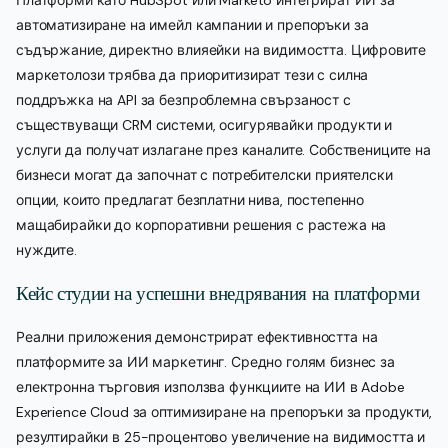
Платформи като HubSpot или Marketo интегрират ИИ за
автоматизиране на имейл кампании и препоръки за
съдържание, директно влияейки на видимостта. Цифровите
маркетолози трябва да приоритизират тези с силна
поддръжка на API за безпроблемна свързаност с
съществуващи CRM системи, осигурявайки продукти и
услуги да получат излагане през каналите. Собствениците на
бизнеси могат да започнат с потребителски приятелски
опции, които предлагат безплатни нива, постепенно
мащабирайки до корпоративни решения с растежа на
нуждите.
Кейс студии на успешни внедрявания на платформи
Реални приложения демонстрират ефективността на
платформите за ИИ маркетинг. Средно голям бизнес за
електронна търговия използва функциите на ИИ в Adobe
Experience Cloud за оптимизиране на препоръки за продукти,
резултирайки в 25-процентово увеличение на видимостта и