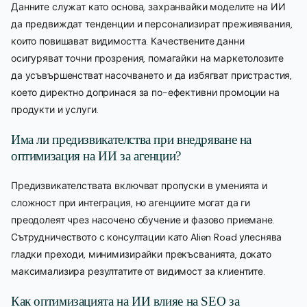
Данните служат като основа, захранвайки моделите на ИИ
да предвиждат тенденции и персонализират преживявания,
които повишават видимостта. Качествените данни
осигуряват точни прозрения, помагайки на маркетолозите
да усъвършенстват насочването и да избягват пристрастия,
което директно допринася за по-ефективни промоции на
продукти и услуги.
Има ли предизвикателства при внедряване на
оптимизация на ИИ за агенции?
Предизвикателствата включват пропуски в уменията и
сложност при интеграция, но агенциите могат да ги
преодолеят чрез насочено обучение и фазово приемане.
Сътрудничеството с консултации като Alien Road улеснява
гладки преходи, минимизирайки прекъсванията, докато
максимализира резултатите от видимост за клиентите.
Как оптимизацията на ИИ влияе на SEO за