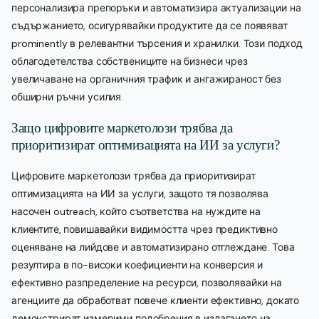
персонализира препоръки и автоматизира актуализации на
съдържанието, осигурявайки продуктите да се появяват
prominently в релевантни търсения и хранилки. Този подход
облагодетелства собствениците на бизнеси чрез
увеличаване на органичния трафик и ангажираност без
обширни ръчни усилия.
Защо цифровите маркетолози трябва да
приоритизират оптимизацията на ИИ за услуги?
Цифровите маркетолози трябва да приоритизират
оптимизацията на ИИ за услуги, защото тя позволява
насочен outreach, който съответства на нуждите на
клиентите, повишавайки видимостта чрез предиктивно
оценяване на лийдове и автоматизирано отглеждане. Това
резултира в по-високи коефициенти на конверсия и
ефективно разпределение на ресурси, позволявайки на
агенциите да обработват повече клиенти ефективно, докато
демонстрират измерими подобрения в излагането на