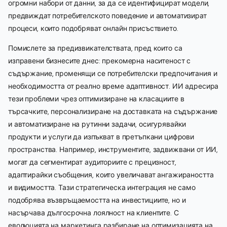
огромни набори от данни, за да се идентифицират модели,
предвиждат потребителското поведение и автоматизират
процеси, които подобряват онлайн присъствието.
Помислете за предизвикателствата, пред които са
изправени бизнесите днес: прекомерна наситеност с
съдържание, променящи се потребителски предпочитания и
необходимостта от реално време адаптивност. ИИ адресира
тези проблеми чрез оптимизиране на класациите в
търсачките, персонализиране на доставката на съдържание
и автоматизиране на рутинни задачи, осигурявайки
продукти и услуги да изпъкват в претъпкани цифрови
пространства. Например, инструментите, задвижвани от ИИ,
могат да сегментират аудиториите с прецизност,
адаптирайки съобщения, които увеличават ангажираността
и видимостта. Тази стратегическа интеграция не само
подобрява възвръщаемостта на инвестициите, но и
насърчава дългосрочна лоялност на клиентите. С
еволюцията на маркетинга разбиране на оптимизацията на