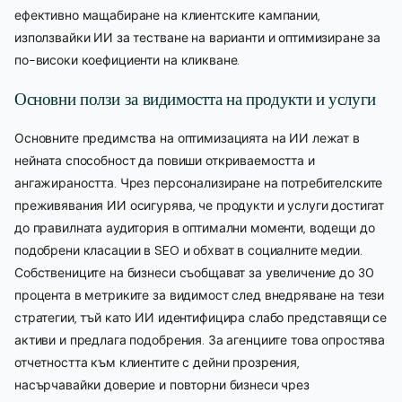
ефективно мащабиране на клиентските кампании,
използвайки ИИ за тестване на варианти и оптимизиране за
по-високи коефициенти на кликване.
Основни ползи за видимостта на продукти и услуги
Основните предимства на оптимизацията на ИИ лежат в
нейната способност да повиши откриваемостта и
ангажираността. Чрез персонализиране на потребителските
преживявания ИИ осигурява, че продукти и услуги достигат
до правилната аудитория в оптимални моменти, водещи до
подобрени класации в SEO и обхват в социалните медии.
Собствениците на бизнеси съобщават за увеличение до 30
процента в метриките за видимост след внедряване на тези
стратегии, тъй като ИИ идентифицира слабо представящи се
активи и предлага подобрения. За агенциите това опростява
отчетността към клиентите с дейни прозрения,
насърчавайки доверие и повторни бизнеси чрез