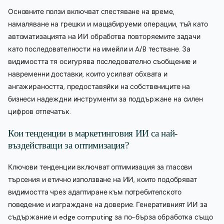
Основните ползи включват спестяване на време,
намаляване на грешки и мащабируеми операции, тъй като
автоматизацията на ИИ обработва повторяемите задачи
като последователности на имейли и A/B тестване. За
видимостта тя осигурява последователно съобщение и
навременни доставки, които усилват обхвата и
ангажираността, предоставяйки на собствениците на
бизнеси надеждни инструменти за поддържане на силен
цифров отпечатък.
Кои тенденции в маркетинговия ИИ са най-
въздействащи за оптимизация?
Ключови тенденции включват оптимизация за гласови
търсения и етично използване на ИИ, които подобряват
видимостта чрез адаптиране към потребителското
поведение и изграждане на доверие. Генеративният ИИ за
съдържание и edge computing за по-бърза обработка също