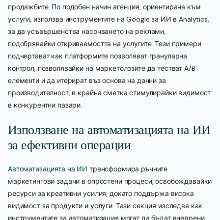
продажбите. По подобен начин агенция, ориентирана към
услуги, използва инструментите на Google за ИИ в Analytics,
за да усъвършенства насочването на реклами,
подобрявайки откриваемостта на услугите. Тези примери
подчертават как платформите позволяват грануларна
контрол, позволявайки на маркетолозите да тестват A/B
елементи и да итерират въз основа на данни за
производителност, в крайна сметка стимулирайки видимост
в конкурентни пазари.
Използване на автоматизацията на ИИ
за ефективни операции
Автоматизацията на ИИ
трансформира ръчните
маркетингови задачи в опростени процеси, освобождавайки
ресурси за креативни усилия, докато поддържа висока
видимост за продукти и услуги. Тази секция изследва как
инструментите за автоматизация могат да бъдат внедрени