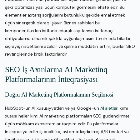
şəkil optimizasiyası üçün kompüter görməsini əhatə edir. Bu
elementlər axtarış sorğularını bütünlüklü şəkildə emal etmək
üçün sinergetik olaraq işləyir. Biznes sahibləri bu
komponentlərdən istifadə edərək saytlarının istifadəçi
ehtiyaclarına dinamik şəkildə uyğunlaşmasını təmin edə bilərlər,
sıçrayış nisbətlərini azaldır və qalma müddətini artırır, bunlar SEO
reytinqlərində kritik faktorlardır.
SEO İş Axınlarına AI Marketinq
Platformalarının İnteqrasiyası
Doğru AI Marketinq Platformalarının Seçilməsi
HubSpot-un AI xüsusiyyətləri və ya Google-un
AI alətləri
kimi
xüsusi həllər kimi AI marketinq platformaları SEO gücləndirməsi
üçün möhkəm ekosistemlər təqdim edir. Bu platformalar
inteqrasiya edilmiş analitika, avtomatlaşdırılmış A/B testləri və
fərdiləşdirilmiş tövsiyə mühərrikləri təklif edir. Rəqəmsal