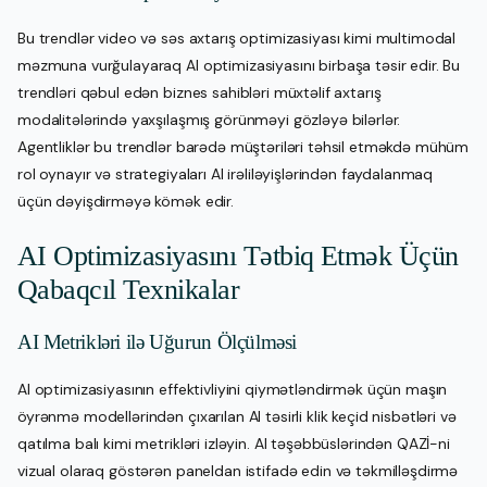
Bu trendlər video və səs axtarış optimizasiyası kimi multimodal
məzmuna vurğulayaraq AI optimizasiyasını birbaşa təsir edir. Bu
trendləri qəbul edən biznes sahibləri müxtəlif axtarış
modalitələrində yaxşılaşmış görünməyi gözləyə bilərlər.
Agentliklər bu trendlər barədə müştəriləri təhsil etməkdə mühüm
rol oynayır və strategiyaları AI irəliləyişlərindən faydalanmaq
üçün dəyişdirməyə kömək edir.
AI Optimizasiyasını Tətbiq Etmək Üçün
Qabaqcıl Texnikalar
AI Metrikləri ilə Uğurun Ölçülməsi
AI optimizasiyasının effektivliyini qiymətləndirmək üçün maşın
öyrənmə modellərindən çıxarılan AI təsirli klik keçid nisbətləri və
qatılma balı kimi metrikləri izləyin. AI təşəbbüslərindən QAZİ-ni
vizual olaraq göstərən paneldan istifadə edin və təkmilləşdirmə