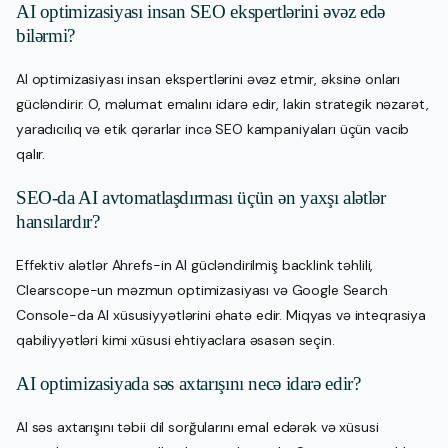
AI optimizasiyası insan SEO ekspertlərini əvəz edə
bilərmi?
AI optimizasiyası insan ekspertlərini əvəz etmir, əksinə onları
gücləndirir. O, məlumat emalını idarə edir, lakin strategik nəzarət,
yaradıcılıq və etik qərarlar incə SEO kampaniyaları üçün vacib
qalır.
SEO-da AI avtomatlaşdırması üçün ən yaxşı alətlər
hansılardır?
Effektiv alətlər Ahrefs-in AI gücləndirilmiş backlink təhlili,
Clearscope-un məzmun optimizasiyası və Google Search
Console-da AI xüsusiyyətlərini əhatə edir. Miqyas və inteqrasiya
qabiliyyətləri kimi xüsusi ehtiyaclara əsasən seçin.
AI optimizasiyada səs axtarışını necə idarə edir?
AI səs axtarışını təbii dil sorğularını emal edərək və xüsusi