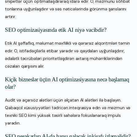
snipetlər üçün optimallaşdıraraq idarə edir. O, məzmunu söhbət
tonlarına uyğunlaşdırır və səs nəticələrində görünmə şanslarını
artırır.
SEO optimizasiyasında etik AI niyə vacibdir?
Etik AI şəffaflıq, məlumat məxfilikli və qərarsız alqoritmləri təmin
edir. O, istifadəçilərlə etibar yaradır və qaydaları uyğunlaşdırır,
ədalətli təcrübələri prioritetləşdirən axtarış mühərriklərindən
cəzaları qarşısını alır.
Kiçik bizneslər üçün AI optimizasiyasına necə başlamaq
olar?
Audit və açarsöz alətləri üçün əlçatan AI alətləri ilə başlayın.
Qabaqcıl xüsusiyyətləri tədricən inteqrasiya edin və məzmun və
texniki SEO kimi yüksək təsirli sahələrə fokuslanaraq impuls
yaradın.
SEO peşəkarları AI-də hansı gələcək inkişafı izləməlidir?