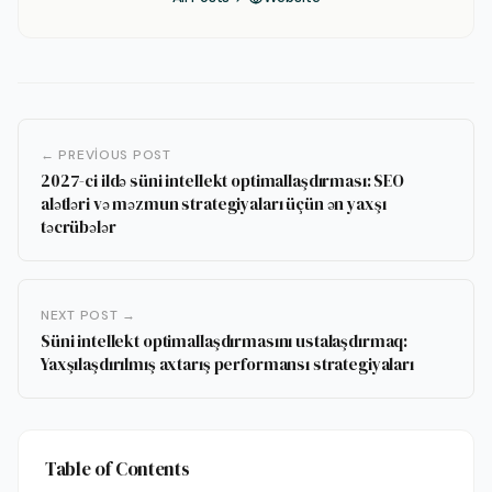
← PREVIOUS POST
2027-ci ildə süni intellekt optimallaşdırması: SEO
alətləri və məzmun strategiyaları üçün ən yaxşı
təcrübələr
NEXT POST →
Süni intellekt optimallaşdırmasını ustalaşdırmaq:
Yaxşılaşdırılmış axtarış performansı strategiyaları
Table of Contents