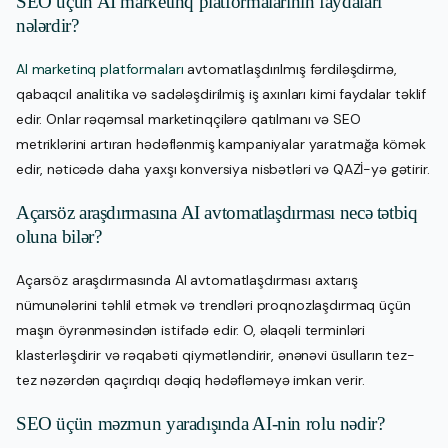
SEO üçün AI marketinq platformalarının faydaları
nələrdir?
AI marketinq platformaları
avtomatlaşdırılmış fərdiləşdirmə,
qabaqcıl analitika və sadələşdirilmiş iş axınları kimi faydalar təklif
edir. Onlar rəqəmsal marketinqçilərə qatılmanı və SEO
metriklərini artıran hədəflənmiş kampaniyalar yaratmağa kömək
edir, nəticədə daha yaxşı konversiya nisbətləri və QAZİ-yə gətirir.
Açarsöz araşdırmasına AI avtomatlaşdırması necə tətbiq
oluna bilər?
Açarsöz araşdırmasında AI avtomatlaşdırması axtarış
nümunələrini təhlil etmək və trendləri proqnozlaşdırmaq üçün
maşın öyrənməsindən istifadə edir. O, əlaqəli terminləri
klasterləşdirir və rəqabəti qiymətləndirir, ənənəvi üsulların tez-
tez nəzərdən qaçırdıqı dəqiq hədəfləməyə imkan verir.
SEO üçün məzmun yaradışında AI-nin rolu nədir?