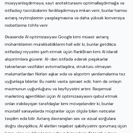
müəyyənləşdirməyə, sayt arxitekturasını optimallaşdırmağa və
istifadəçi təcrübələrini fərdiləşdirməyə imkan verir, bunlar hamısı
axtarış reytinqlərinin yaxşılaşmasına və daha yüksək konversiya
nisbətlərinə töhfə verir.
Əsasəndə AI optimizasiyası Google kimi müasir axtarış
mühərriklərinin mürəkkəbliklərini həll edir ki, bunlar getdikcə
istifadəçi niyyətini şərh etmək üçün RankBrain kimi AI idarəli
alqoritmlərə güvənir. AI-dən istifadə edərək peşəkarlar
təkrarlanan vəzifələri avtomatlaşdıra, strukturu olmayan
məlumatlardan fikirləri aşkar edə və alqoritm yeniləmələrinə tez
uyğunlaşa bilərlər. Bu nəinki vaxta qənaət edir, həm də onlayn
məzmunun uyğunluğunu və keyfiyyətini artırır. Rəqəmsal
marketinq agentlikləri üçün AI optimizasiyasını qəbul etmək
onları irəlidəyişən tərəfdaşlar kimi mövqeləndirir ki, bunlar
müxtəlif sənayelərdə müştərilər üçün ölçülə bilən nəticələr
təqdim edə bilir. Axtarış davranışları səs və vizual sorğulara
doğru dəyişdikcə, AI alətləri rəqabət qabiliyyətini qorumaq üçün