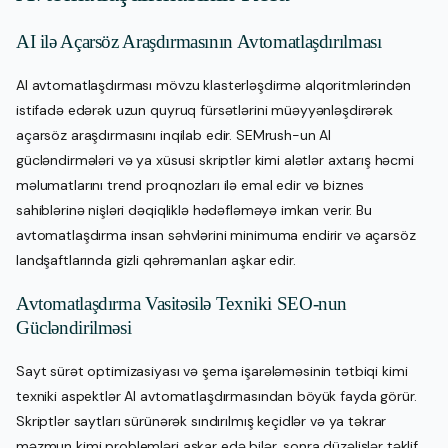
AI ilə Açarsöz Araşdırmasının Avtomatlaşdırılması
AI avtomatlaşdırması mövzu klasterləşdirmə alqoritmlərindən
istifadə edərək uzun quyruq fürsətlərini müəyyənləşdirərək
açarsöz araşdırmasını inqilab edir. SEMrush-un AI
gücləndirmələri və ya xüsusi skriptlər kimi alətlər axtarış həcmi
məlumatlarını trend proqnozları ilə emal edir və biznes
sahiblərinə nişləri dəqiqliklə hədəfləməyə imkan verir. Bu
avtomatlaşdırma insan səhvlərini minimuma endirir və açarsöz
landşaftlarında gizli qəhrəmanları aşkar edir.
Avtomatlaşdırma Vasitəsilə Texniki SEO-nun
Gücləndirilməsi
Sayt sürət optimizasiyası və şema işarələməsinin tətbiqi kimi
texniki aspektlər AI avtomatlaşdırmasından böyük fayda görür.
Skriptlər saytları sürünərək sındırılmış keçidlər və ya təkrar
məzmun kimi problemləri aşkar edə bilər, sonra düzəlişlər təklif