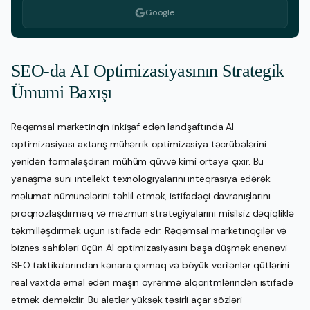
Google
SEO-da AI Optimizasiyasının Strategik
Ümumi Baxışı
Rəqəmsal marketinqin inkişaf edən landşaftında AI
optimizasiyası axtarış mühərrik optimizasiya təcrübələrini
yenidən formalaşdıran mühüm qüvvə kimi ortaya çıxır. Bu
yanaşma süni intellekt texnologiyalarını inteqrasiya edərək
məlumat nümunələrini təhlil etmək, istifadəçi davranışlarını
proqnozlaşdırmaq və məzmun strategiyalarını misilsiz dəqiqliklə
təkmilləşdirmək üçün istifadə edir. Rəqəmsal marketinqçilər və
biznes sahibləri üçün AI optimizasiyasını başa düşmək ənənəvi
SEO taktikalarından kənara çıxmaq və böyük verilənlər qütlərini
real vaxtda emal edən maşın öyrənmə alqoritmlərindən istifadə
etmək deməkdir. Bu alətlər yüksək təsirli açar sözləri