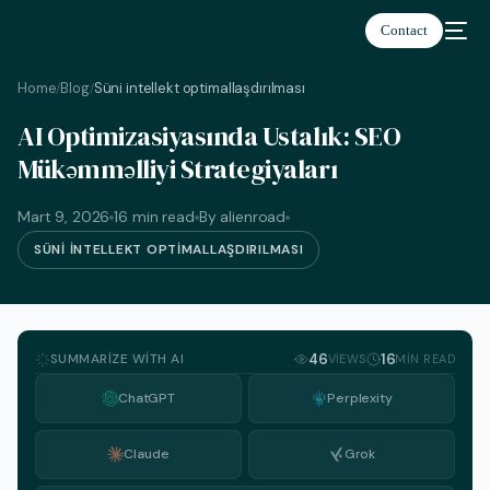
Contact
Home
Blog
Süni intellekt optimallaşdırılması
/
/
AI Optimizasiyasında Ustalık: SEO
Azərbaycan
Mükəmməlliyi Strategiyaları
Mart 9, 2026
16 min read
By alienroad
SÜNI INTELLEKT OPTIMALLAŞDIRILMASI
SUMMARIZE WITH AI
46
16
VIEWS
MIN READ
ChatGPT
Perplexity
Claude
Grok