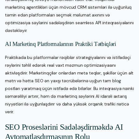
marketinq agentlikləri üçün mövcud CRM sistemləri ilə uyğunluq
təmin edən platformaları seçmək məlumat axınını və
optimizasiya səylərini sadələşdirən seamless API inteqrasiyalarını
dəstəkləyir.
AI Marketinq Platformalarının Praktiki Tətbiqləri
Praktikada bu platformalar rəqiblər strategiyalarını və istifadəçi
rəylərini təhlil edərək real vaxt məzmun optimizasiyasını
aktivləşdirir. Marketinqçilər onlardan meta teqlər, şəkillər üçün alt
mətn və hətta SEO ən yaxşı təcrübələrinə uyğun tam blog
postları yaratmaq üçün istifadə edə bilərlər. Bu inteqrasiya nəinki
səmərəliliyi artırır, həm də marketinq səylərini AI idarəli axtarış
niyyətləri ilə uyğunlaşdırır və daha yüksək orqanik trafiki nəticə
verir.
SEO Proseslərini Sadələşdirməkdə AI
Avtomatlaşdırmasının Rolu