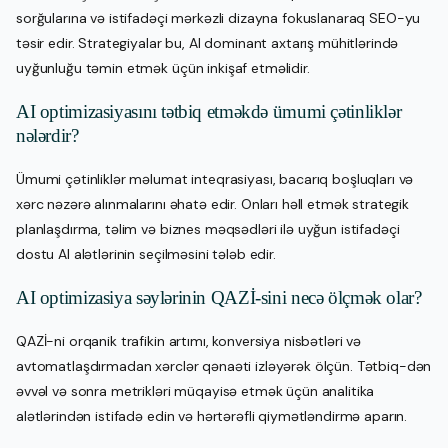
sorğularına və istifadəçi mərkəzli dizayna fokuslanaraq SEO-yu
təsir edir. Strategiyalar bu, AI dominant axtarış mühitlərində
uyğunluğu təmin etmək üçün inkişaf etməlidir.
AI optimizasiyasını tətbiq etməkdə ümumi çətinliklər
nələrdir?
Ümumi çətinliklər məlumat inteqrasiyası, bacarıq boşluqları və
xərc nəzərə alınmalarını əhatə edir. Onları həll etmək strategik
planlaşdırma, təlim və biznes məqsədləri ilə uyğun istifadəçi
dostu AI alətlərinin seçilməsini tələb edir.
AI optimizasiya səylərinin QAZİ-sini necə ölçmək olar?
QAZİ-ni orqanik trafikin artımı, konversiya nisbətləri və
avtomatlaşdırmadan xərclər qənaəti izləyərək ölçün. Tətbiq-dən
əvvəl və sonra metrikləri müqayisə etmək üçün analitika
alətlərindən istifadə edin və hərtərəfli qiymətləndirmə aparın.