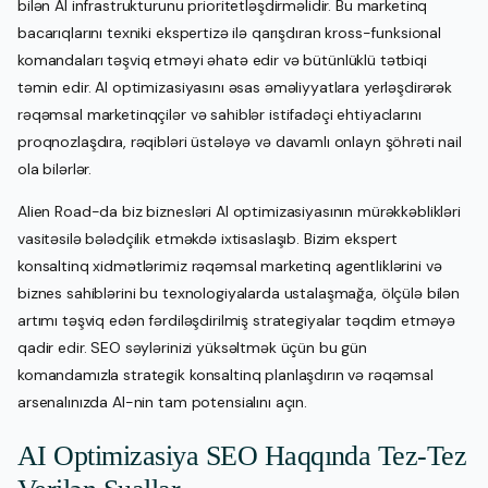
bilən AI infrastrukturunu prioritetləşdirməlidir. Bu marketinq
bacarıqlarını texniki ekspertizə ilə qarışdıran kross-funksional
komandaları təşviq etməyi əhatə edir və bütünlüklü tətbiqi
təmin edir. AI optimizasiyasını əsas əməliyyatlara yerləşdirərək
rəqəmsal marketinqçilər və sahiblər istifadəçi ehtiyaclarını
proqnozlaşdıra, rəqibləri üstələyə və davamlı onlayn şöhrəti nail
ola bilərlər.
Alien Road-da biz biznesləri AI optimizasiyasının mürəkkəblikləri
vasitəsilə bələdçilik etməkdə ixtisaslaşıb. Bizim ekspert
konsaltinq xidmətlərimiz rəqəmsal marketinq agentliklərini və
biznes sahiblərini bu texnologiyalarda ustalaşmağa, ölçülə bilən
artımı təşviq edən fərdiləşdirilmiş strategiyalar təqdim etməyə
qadir edir. SEO səylərinizi yüksəltmək üçün bu gün
komandamızla strategik konsaltinq planlaşdırın və rəqəmsal
arsenalınızda AI-nin tam potensialını açın.
AI Optimizasiya SEO Haqqında Tez-Tez