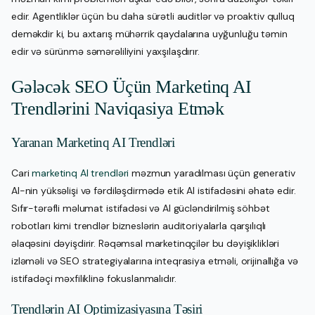
edir. Agentliklər üçün bu daha sürətli auditlər və proaktiv qulluq
deməkdir ki, bu axtarış mühərrik qaydalarına uyğunluğu təmin
edir və sürünmə səmərəliliyini yaxşılaşdırır.
Gələcək SEO Üçün Marketinq AI
Trendlərini Naviqasiya Etmək
Yaranan Marketinq AI Trendləri
Cari
marketinq AI trendləri
məzmun yaradılması üçün generativ
AI-nin yüksəlişi və fərdiləşdirmədə etik AI istifadəsini əhatə edir.
Sıfır-tərəfli məlumat istifadəsi və AI gücləndirilmiş söhbət
robotları kimi trendlər bizneslərin auditoriyalarla qarşılıqlı
əlaqəsini dəyişdirir. Rəqəmsal marketinqçilər bu dəyişiklikləri
izləməli və SEO strategiyalarına inteqrasiya etməli, orijinallığa və
istifadəçi məxfiliklinə fokuslanmalıdır.
Trendlərin AI Optimizasiyasına Təsiri