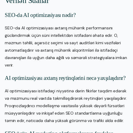
Verilən Suallar
SEO-da AI optimizasiyası nədir?
SEO-da AI optimizasiyası axtarış mühərrik performansını
gücləndirmək üçün süni intellektdən istifadəni əhatə edir. O,
məzmun təhlili, açarsöz seçimi və sayt auditləri kimi vəzifələri
avtomatlaşdırır və axtarış mühərrik alqoritmləri ilə istifadəçi
davranışları ilə uyğun daha ağıllı və səmərəli strategiyalara imkan
verir.
AI optimizasiyası axtarış reytinqlərini necə yaxşılaşdırır?
AI optimizasiyası istifadəçi niyyətinə dərin fikirlər təqdim edərək
və məzmunu real vaxtda təkmilləşdirərək reytinqləri yaxşılaşdırır.
Proqnozlaşdırıcı modelləşmə vasitəsilə yüksək dəyərli fürsətləri
müəyyənləşdirir və inkişaf edən SEO standartlarına uyğunluğu
təmin edir, nəticədə daha yüksək görünmə və trafiki əldə edilir.