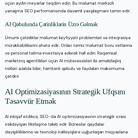
üçün aydın meyarlar təqdim edin. Bu məlumat mərkəzli
yanaşma SEO performansında davamlı yaxşılaşmanı təmin edir.
AI Qəbulunda Çətinliklərin Üzrə Gəlmək
Ümumi çətinliklər məlumat keyfiyyəti problemləri və inteqrasiya
mürəkkəbliklərini əhatə edir. Onları təmiz məlumat boru xətlərinə
və personal təlimə investisiya edərək həll edin. Rəqəmsal
marketinq agentlikləri üçün AI mütəxəssisləri ilə əməkdaşlıq
riskləri azalda bilər, hamtənli qəbulu və faydaları maksimuma
çatdırır.
AI Optimizasiyasının Strategik Ufqsını
Təsəvvür Etmək
AI inkişaf etdikcə, SEO-da AI optimizasiyasının strategik icrası
irəlidəyişən fikirləşmə tələb edir. Bizneslər qaydalar
dəyişikliklərinə və texnoloji irəliləyişlərə uyğunlaşan miqyaslana