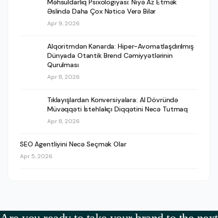
Məhsuldarlıq Psixologiyası: Niyə Az Etmək
Əslində Daha Çox Nəticə Verə Bilər
Apr 9, 2026
Alqoritmdən Kənarda: Hiper-Avomatlaşdırılmış
Dünyada Otantik Brend Cəmiyyətlərinin
Qurulması
Apr 8, 2026
Tıklayışlardan Konversiyalara: AI Dövründə
Müvəqqəti İstehlakçı Diqqətini Necə Tutmaq
Apr 8, 2026
SEO Agentliyini Necə Seçmək Olar
Apr 5, 2026