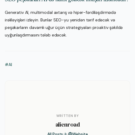
Generativ AI, multimodal axtarış və hiper-fərdiləşdirmədə
irəliləyişləri izləyin. Bunlar SEO-yu yenidən tərif edəcək və
peşəkarların davamlı uğur üçün strategiyaları proaktiv şəkildə
uyğunlaşdırmasını tələb edəcək.
#AI
WRITTEN BY
alienroad
All Posts
Website