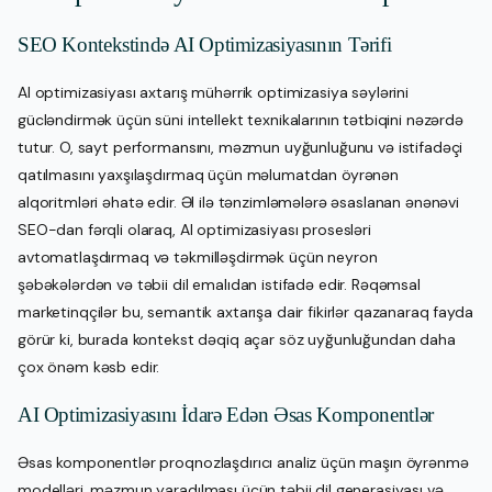
SEO Kontekstində AI Optimizasiyasının Tərifi
AI optimizasiyası axtarış mühərrik optimizasiya səylərini
gücləndirmək üçün süni intellekt texnikalarının tətbiqini nəzərdə
tutur. O, sayt performansını, məzmun uyğunluğunu və istifadəçi
qatılmasını yaxşılaşdırmaq üçün məlumatdan öyrənən
alqoritmləri əhatə edir. Əl ilə tənzimləmələrə əsaslanan ənənəvi
SEO-dan fərqli olaraq, AI optimizasiyası prosesləri
avtomatlaşdırmaq və təkmilləşdirmək üçün neyron
şəbəkələrdən və təbii dil emalıdan istifadə edir. Rəqəmsal
marketinqçilər bu, semantik axtarışa dair fikirlər qazanaraq fayda
görür ki, burada kontekst dəqiq açar söz uyğunluğundan daha
çox önəm kəsb edir.
AI Optimizasiyasını İdarə Edən Əsas Komponentlər
Əsas komponentlər proqnozlaşdırıcı analiz üçün maşın öyrənmə
modelləri, məzmun yaradılması üçün təbii dil generasiyası və