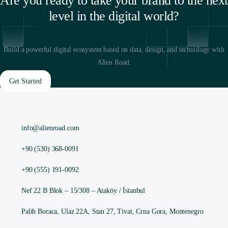
Are you ready to take your brand to the next
level in the digital world?
Build a powerful digital ecosystem based on data, design, and technology with
Alien Road.
Get Started
info@alienroad.com
+90 (530) 368-0091
+90 (555) 191-0092
Nef 22 B Blok – 15/308 – Ataköy / İstanbul
Palih Boraca, Ulaz 22A, Stan 27, Tivat, Crna Gora, Montenegro