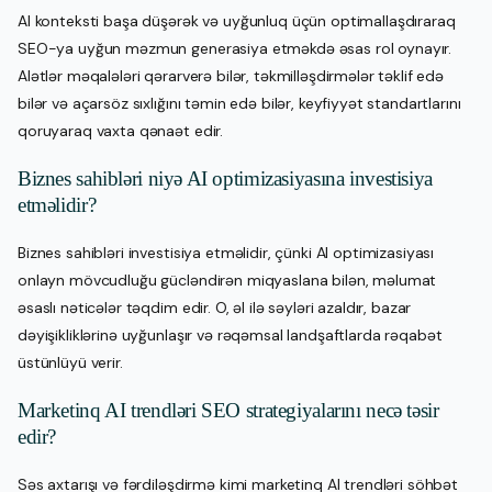
AI konteksti başa düşərək və uyğunluq üçün optimallaşdıraraq
SEO-ya uyğun məzmun generasiya etməkdə əsas rol oynayır.
Alətlər məqalələri qərarverə bilər, təkmilləşdirmələr təklif edə
bilər və açarsöz sıxlığını təmin edə bilər, keyfiyyət standartlarını
qoruyaraq vaxta qənaət edir.
Biznes sahibləri niyə AI optimizasiyasına investisiya
etməlidir?
Biznes sahibləri investisiya etməlidir, çünki AI optimizasiyası
onlayn mövcudluğu gücləndirən miqyaslana bilən, məlumat
əsaslı nəticələr təqdim edir. O, əl ilə səyləri azaldır, bazar
dəyişikliklərinə uyğunlaşır və rəqəmsal landşaftlarda rəqabət
üstünlüyü verir.
Marketinq AI trendləri SEO strategiyalarını necə təsir
edir?
Səs axtarışı və fərdiləşdirmə kimi marketinq AI trendləri söhbət