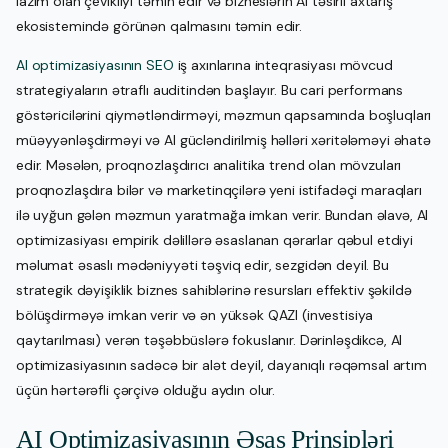
lazım olan çevikliyi təmin edir və bizneslərin AI təsirli axtarış
ekosistemində görünən qalmasını təmin edir.
AI optimizasiyasının SEO
iş axınlarına inteqrasiyası mövcud
strategiyaların ətraflı auditindən başlayır. Bu cari performans
göstəricilərini qiymətləndirməyi, məzmun qapsamında boşluqları
müəyyənləşdirməyi və AI gücləndirilmiş həlləri xəritələməyi əhatə
edir. Məsələn, proqnozlaşdırıcı analitika trend olan mövzuları
proqnozlaşdıra bilər və marketinqçilərə yeni istifadəçi maraqları
ilə uyğun gələn məzmun yaratmağa imkan verir. Bundan əlavə, AI
optimizasiyası empirik dəlillərə əsaslanan qərarlar qəbul etdiyi
məlumat əsaslı mədəniyyəti təşviq edir, sezgidən deyil. Bu
strategik dəyişiklik biznes sahiblərinə resursları effektiv şəkildə
bölüşdirməyə imkan verir və ən yüksək QAZI (investisiya
qaytarılması) verən təşəbbüslərə fokuslanır. Dərinləşdikcə, AI
optimizasiyasının sadəcə bir alət deyil, dayanıqlı rəqəmsal artım
üçün hərtərəfli çərçivə olduğu aydın olur.
AI Optimizasiyasının Əsas Prinsipləri