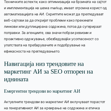
Техничките аспекти, како оптимизација на брзината на сајтот
и имплементација на шема markup, имаат огромна корист од
автоматизацијата на АИ. Скриптите можат да прегледуваат
веб-сајтови за да откријат проблеми како прекинати
линкови или дуплицирана содржина, потоа да сугерираат
поправки. За агенциите, ова значи побрзи ревизии и
проактивно одржување, обезбедувајќи усогласеност со
упатствата на пребарувачите и подобрување на
ефикасноста на прегледувањето.
Навигација низ трендовите на
маркетинг АИ за SEO отпорен на
иднината
Емергентни трендови во маркетинг АИ
Актуелните трендови во маркетинг АИ вклучуваат порастот
на генеративниот АИ за креирање на содржина и етичка