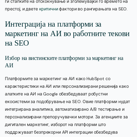
ги стапките на отскокнување и зголемувајќи го времето на
престој, и двете
критични
фактори во рангирањата на SEO.
Интеграција на платформи за
маркетинг на АИ во работните текови
на SEO
Избор на вистинските платформи за маркетинг на
АИ
Платформите за маркетинг на АИ како HubSpot со
карактеристики на АИ или персонализирани решенија како
алатките на АИ на Google обезбедуваат робустни
екосистеми за подобрување на SEO. Овие платформи нудат
интегрирана аналитика, автоматизирано A/B тестирање и
персонализирани препоручувачки мотори. За агенциите за
дигитален маркетинг, изборот на платформи што
поддржуваат безпрекорни API интеграции обезбедува