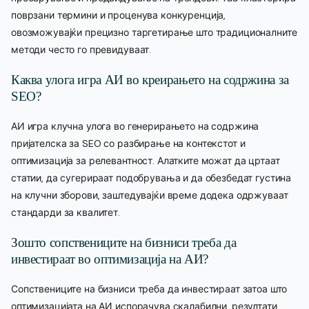
поврзани термини и проценува конкуренција,
овозможувајќи прецизно таргетирање што традиционалните
методи често го превидуваат.
Каква улога игра АИ во креирањето на содржина за
SEO?
АИ игра клучна улога во генерирањето на содржина
пријателска за SEO со разбирање на контекстот и
оптимизација за релевантност. Алатките можат да цртаат
статии, да сугерираат подобрувања и да обезбедат густина
на клучни зборови, заштедувајќи време додека одржуваат
стандарди за квалитет.
Зошто сопствениците на бизниси треба да
инвестираат во оптимизација на АИ?
Сопствениците на бизниси треба да инвестираат затоа што
оптимизацијата на АИ испорачува скалабилни, резултати