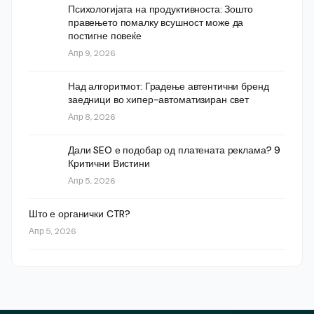
Психологијата на продуктивноста: Зошто
правењето помалку всушност може да
постигне повеќе
Апр 9, 2026
Над алгоритмот: Градење автентични бренд
заедници во хипер-автоматизиран свет
Апр 8, 2026
Дали SEO е подобар од платената реклама? 9
Критични Вистини
Апр 5, 2026
Што е органички CTR?
Апр 5, 2026