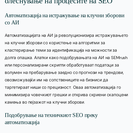
олеснување на процесите на SEO
Автоматизација на истражување на клучни зборови
со АИ
Автоматизацијата на АИ ја револуционизира истражувањето
на клучни зборови со користење на алгоритми за
кластерирање теми за идентификација на можности за
долга опашка. Алатки како подобрувањата на АИ на SEMrush
или персонализирани скрипти обработуваат податоци за
волумен на пребарување заедно со прогнози на трендови,
овозможувајќи им на сопствениците на бизниси да
таргетираат ниши со прецизност. Оваа автоматизација го
минимизира човечкиот грешки и открива скриени скапоцени
камења во пејзажот на клучни зборови.
Подобрување на техничкиот SEO преку
автоматизација