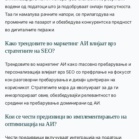
водени од податоци што ја подобруваат онлајн присутноста.
Таа ги намалува рачните напори, се прилагодува на
промените на пазарот и обезбедува конкурентска предност
во дигиталните пејзажи.
Како трендовите во маркетинг АИ влијаат врз
стратегиите на SEO?
Трендовите во маркетинг АИ како гласовно пребарување и
персонализација влијаат врз SEO со префрлање на фокусот
кон разговорни пребарувања и дизајн центриран на
корисникот. Стратегиите мора да еволуираат за да ги
инкорпорираат овие, обезбедувајќи релевантност во
средини на пребарување доминирани од АИ.
Кои се чести предизвици во имплементирањето на
оптимизација на АИ?
Чести предизвици вклучуваат интеграција на податоци,