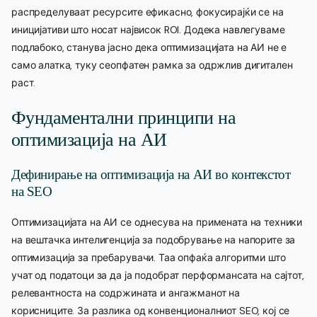
распределуваат ресурсите ефикасно, фокусирајќи се на
иницијативи што носат највисок ROI. Додека навлегуваме
подлабоко, станува јасно дека оптимизацијата на АИ не е
само алатка, туку сеопфатен рамка за одржлив дигитален
раст.
Фундаментални принципи на
оптимизација на АИ
Дефинирање на оптимизација на АИ во контекстот
на SEO
Оптимизацијата на АИ се однесува на примената на техники
на вештачка интелигенција за подобрување на напорите за
оптимизација за пребарувачи. Таа опфаќа алгоритми што
учат од податоци за да ја подобрат перформансата на сајтот,
релевантноста на содржината и ангажманот на
корисниците. За разлика од конвенционалниот SEO, кој се