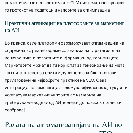
компатибилност со постоечките CRM системи, олеснувајќи
го протокот на податоци и напорите за оптимизација.
Практични апликации на платформите за маркетинг
на АИ
Во пракса, овие платформи овозможуваат оптимизација на
содржина во реално време со анализа на стратегиите на
конкурентите и повратните информации од корисниците.
Маркетерите можат да ги користат за генерирање на мета
тагови, алт текст за слики и дури целосни блог постови
прилагодени на најдобрите практики на SEO. Оваа
интеграција не само што ја зголемува ефикасноста, туку и ги
усогласува маркетинг напорите со намерите на
пребарување водени од АИ, водејќи до повисок органски
сообраќај.
Ролата на автоматизацијата на АИ во