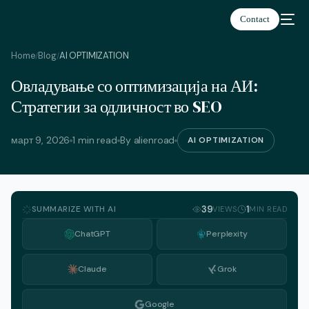
Contact
Home
Blog
AI OPTIMIZATION
/
/
Овладување со оптимизација на АИ:
македонски
Стратегии за одличност во SEO
март 9, 2026
1 min read
By alienroad
AI OPTIMIZATION
SUMMARIZE WITH AI
39
1
VIEWS
MIN READ
ChatGPT
Perplexity
Claude
Grok
Google