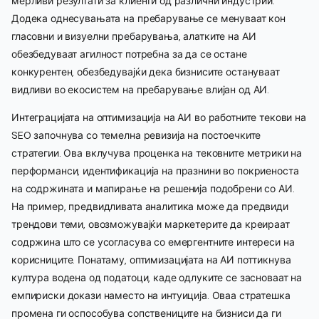
мерливи резултати за клиенти од различни индустрии.
Додека однесувањата на пребарување се менуваат кон
гласовни и визуелни пребарувања, алатките на АИ
обезбедуваат агилност потребна за да се остане
конкурентен, обезбедувајќи дека бизнисите остануваат
видливи во екосистем на пребарување влијан од АИ.
Интеграцијата на оптимизација на АИ во работните текови на
SEO започнува со темелна ревизија на постоечките
стратегии. Ова вклучува проценка на тековните метрики на
перформанси, идентификација на празнини во покриеноста
на содржината и мапирање на решенија подобрени со АИ.
На пример, предвидливата аналитика може да предвиди
трендови теми, овозможувајќи маркетерите да креираат
содржина што се усогласува со емергентните интереси на
корисниците. Понатаму, оптимизацијата на АИ поттикнува
култура водена од податоци, каде одлуките се засноваат на
емпириски докази наместо на интуиција. Оваа стратешка
промена ги оспособува сопствениците на бизниси да ги