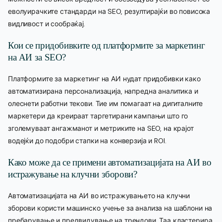
еволуирачките стандарди на SEO, резултирајќи во повисока
видливост и сообраќај.
Кои се придобивките од платформите за маркетинг
на АИ за SEO?
Платформите за маркетинг на АИ нудат придобивки како
автоматизирана персонализација, напредна аналитика и
олеснети работни текови. Тие им помагаат на дигиталните
маркетери да креираат таргетирани кампањи што го
зголемуваат ангажманот и метриките на SEO, на крајот
водејќи до подобри стапки на конверзија и ROI.
Како може да се примени автоматизацијата на АИ во
истражување на клучни зборови?
Автоматизацијата на АИ во истражувањето на клучни
зборови користи машинско учење за анализа на шаблони на
пребарување и предвидување на трендови. Таа кластерира