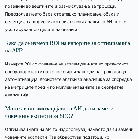
празнини во вештините и размислувања за трошоци.
Преодолувањето бара стратешко планирање, обука и
селекција на кориснички пријателски алатки на АИ што се
усогласуваат со целите на бизнисот.
Како да се измери ROI на напорите за оптимизација
на АИ?
Измерте ROI со следење на зголемувањата во органскиот
сообраќај, стапки на конверзија и заштеди на трошоци од
автоматизација. Користете алатки за аналитика за споредба
на метриците пред и по имплементацијата за сеопфатна
евалуација.
Може ли оптимизацијата на АИ да ги замени
човечките експерти за SEO?
Оптимизацијата на АИ го надополнува, наместо да ги замени
човечките експерти. Таа обработува податоци, но