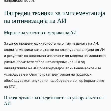
напредокот во АИ.
Напредни техники за имплементација
на оптимизација на АИ
Мерење на успехот со метрики на АИ
За да се процени ефикасноста на оптимизацијата на АИ,
следете метрики како стапки на кликнување влијани од АИ
и резултати на ангажман извлечени од модели на машинско
учење. Користете табла што визуелизира ROI од
иницијативите на АИ, обезбедувајќи јасни бенчмаркови за
усовршување. Овој пристап центриран на податоци
обезбедува континуирано подобрување во перформансите
на SEO.
Преодолување на предизвиците во усвојувањето на
АИ