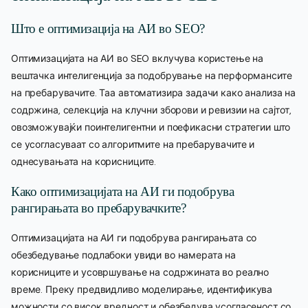
Што е оптимизација на АИ во SEO?
Оптимизацијата на АИ во SEO вклучува користење на
вештачка интелигенција за подобрување на перформансите
на пребарувачите. Таа автоматизира задачи како анализа на
содржина, селекција на клучни зборови и ревизии на сајтот,
овозможувајќи поинтелигентни и поефикасни стратегии што
се усогласуваат со алгоритмите на пребарувачите и
однесувањата на корисниците.
Како оптимизацијата на АИ ги подобрува
рангирањата во пребарувачките?
Оптимизацијата на АИ ги подобрува рангирањата со
обезбедување подлабоки увиди во намерата на
корисниците и усовршување на содржината во реално
време. Преку предвидливо моделирање, идентификува
можности со висок вредност и обезбедува усогласеност со