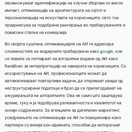
овозможуваат идентификација на клучни зборови со висок
импакт, оптимизација на архитектурата на сајтот и
персонализација на искуствата на корисниците, сето тоа
придонесува за подобрени рангирања во пребарувачките и
повисоки стапки на конверзија.
Во својата суштина, оптимизацијата на АИ ги адресира
сложеностите на модерните пребарувачи како
google
, кои
сè повеќе се потпираат на алгоритми водени од АИ како
RankBrain за интерпретација на намерата на корисниците. Со
искористување на АИ, професионалците можат да
автоматизираат повторливи задачи, да откриваат увиди од
неструктурирани податоци и брзо да се прилагодуваат на
ажурирањата на алгоритмите. Ова не само што заштедува
време, туку и ја подобрува релевантноста и квалитетот на
онлајн содржината. За агенциите за дигитален маркетинг,
усвојувањето на оптимизација на АИ ги позиционира како
партнери со визија кон иднината, способни да испорачаат