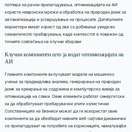
потпира на рачни прилагодувања, оптимизацијата на АИ
користи невронски мрежи и обработка на природен јазик за
автоматизација и усовршување на процесите. Дигиталните
маркетери имаат корист од ова со добивање увиди во
семантичкото пребарување, каде контекстот е поважен од
точните совпаѓања на клучни зборови.
Клучни компоненти што ја водат оптимизацијата на
АИ
Главните компоненти вклучуваат модели на машинско
учење за предвидлива анализа, генерирање на природен
јазик за креирање на содржина и компјутерско визија за
оптимизација на слики. Овие елементи работат синергетски
за да обработуваат пребарувачки упити холистички.
Сопствениците на бизниси можат да ги искористат овие
компоненти за да обезбедат нивните веб-сајтови динамички
се прилагодуваат на потребите на корисниците, намалувајќи