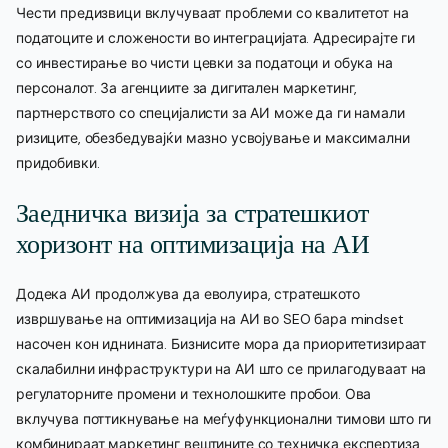
Чести предизвици вклучуваат проблеми со квалитетот на
податоците и сложености во интеграцијата. Адресирајте ги
со инвестирање во чисти цевки за податоци и обука на
персоналот. За агенциите за дигитален маркетинг,
партнерството со специјалисти за АИ може да ги намали
ризиците, обезбедувајќи мазно усвојување и максимални
придобивки.
Заедничка визија за стратешкиот
хоризонт на оптимизација на АИ
Додека АИ продолжува да еволуира, стратешкото
извршување на оптимизација на АИ во SEO бара mindset
насочен кон иднината. Бизнисите мора да приоритетизираат
скалабилни инфраструктури на АИ што се прилагодуваат на
регулаторните промени и технолошките пробои. Ова
вклучува поттикнување на меѓуфункционални тимови што ги
комбинираат маркетинг вештините со техничка експертиза,