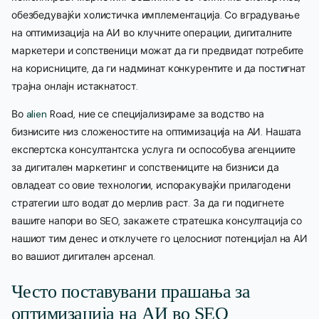
обезбедувајќи холистичка имплементација. Со вградување
на оптимизација на АИ во клучните операции, дигиталните
маркетери и сопственици можат да ги предвидат потребите
на корисниците, да ги надминат конкурентите и да постигнат
трајна онлајн истакнатост.
Во
alien
Road, ние се специјализираме за водство на
бизнисите низ сложеностите на оптимизација на АИ. Нашата
експертска консултантска услуга ги оспособува агенциите
за дигитален маркетинг и сопствениците на бизниси да
овладеат со овие технологии, испоракувајќи прилагодени
стратегии што водат до мерлив раст. За да ги подигнете
вашите напори во SEO, закажете стратешка консултација со
нашиот тим денес и отклучете го целосниот потенцијал на АИ
во вашиот дигитален арсенал.
Често поставувани прашања за
оптимизација на АИ во SEO