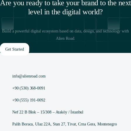
Are you ready to take your brand to the next
level in the digital world?
Build a powerful digital ecosystem based on data, design, and technology with
Alien Road.
Get Started
info@alienroad.com
+90 (530) 368-0091
+90 (555) 191-0092
Nef 22 B Blok – 15/308 – Ataköy / İstanbul
Palih Boraca, Ulaz 22A, Stan 27, Tivat, Crna Gora, Montenegro