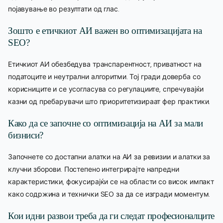
појавување во резултати од глас.
Зошто е етичкиот АИ важен во оптимизацијата на
SEO?
Етичкиот АИ обезбедува транспарентност, приватност на
податоците и неутрални алгоритми. Тој гради доверба со
корисниците и се усогласува со регулациите, спречувајќи
казни од пребарувачи што приоритетизираат фер практики.
Како да се започне со оптимизација на АИ за мали
бизниси?
Започнете со достапни алатки на АИ за ревизии и алатки за
клучни зборови. Постепено интегрирајте напредни
карактеристики, фокусирајќи се на области со висок импакт
како содржина и технички SEO за да се изгради моментум.
Кои идни развои треба да ги следат професионалците