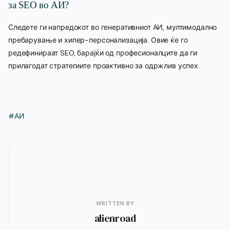
за SEO во АИ?
Следете ги напредокот во генеративниот АИ, мултимодално
пребарување и хипер-персонализација. Овие ќе го
редефинираат SEO, барајќи од професионалците да ги
прилагодат стратегиите проактивно за одржлив успех.
#АИ
WRITTEN BY
alienroad