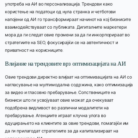
употреба на АИ во персонализација. Трендови како
користење на податоци од нула странка и четботови
напојени од АИ го трансформираат начинот на кој бизнисите
взаимодействуваат со публиката. Дигиталните маркетери
мора да ги следат овие промени за да ги инкорпорираат во
стратегиите на SEO, фокусирајќи се на автентичност и
приватност на корисниците.
Влијание на трендовите врз оптимизацијата на АИ
Овие трендови директно влијаат на оптимизацијата на АИ со
нагласување на мултимодална содржина, како оптимизација
за видео и гласовно пребарување. Сопствениците на
бизниси што ги усвојуваат овие можат да очекуваат
подобрена видливост во различни модалитети на
пребарување. Агенциите играат клучна улога во
едуцирањето на клиентите за овие трендови, помагајќи им
да ги прилагодат стратегиите за да капитализираат на