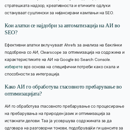
стратешката надзор, креативноста и етичките одлуки
остануваат суштински за нијансирани кампањи на SEO.
Кои алатки се најдобри за автоматизација на АИ во
SEO?
Ефективни алатки вклучуваат Ahrefs за анализа на баклінки
подобрена со АИ, Clearscope за оптимизација на содржина и
карактеристиките на АИ на Google во Search Console.
изберете
врз основа на специфични потреби како скала и
способности за интеграција.
Како АИ го обработува гласовното пребарување во
оптимизацијата?
АИ го обработува гласовното пребарување со процесирање
на пребарувања на природен јазик и оптимизација за
истакнати делови. Таа ја усовршува содржината за да
одговара на разговорни тонови, подобрувајќи ги шансите за