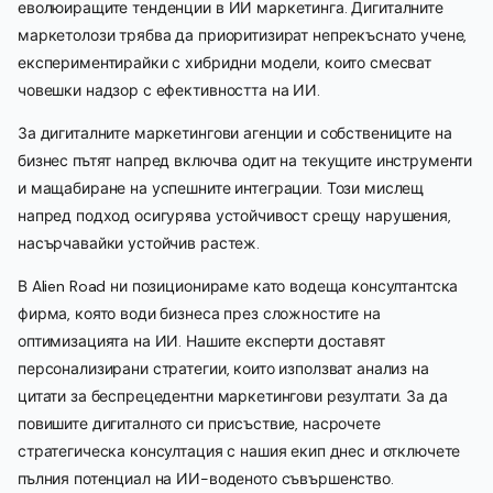
еволюиращите тенденции в ИИ маркетинга. Дигиталните
маркетолози трябва да приоритизират непрекъснато учене,
експериментирайки с хибридни модели, които смесват
човешки надзор с ефективността на ИИ.
За дигиталните маркетингови агенции и собствениците на
бизнес пътят напред включва одит на текущите инструменти
и мащабиране на успешните интеграции. Този мислещ
напред подход осигурява устойчивост срещу нарушения,
насърчавайки устойчив растеж.
В Alien Road ни позиционираме като водеща консултантска
фирма, която води бизнеса през сложностите на
оптимизацията на ИИ. Нашите експерти доставят
персонализирани стратегии, които използват анализ на
цитати за беспрецедентни маркетингови резултати. За да
повишите дигиталното си присъствие, насрочете
стратегическа консултация с нашия екип днес и отключете
пълния потенциал на ИИ-воденото съвършенство.