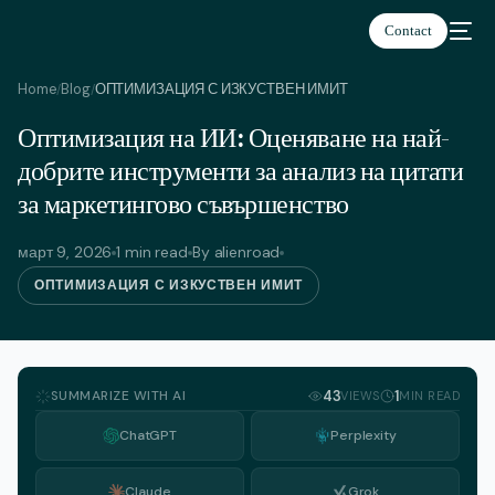
Contact
Home
Blog
ОПТИМИЗАЦИЯ С ИЗКУСТВЕН ИМИТ
/
/
Оптимизация на ИИ: Оценяване на най-
Български
добрите инструменти за анализ на цитати
за маркетингово съвършенство
март 9, 2026
1 min read
By alienroad
ОПТИМИЗАЦИЯ С ИЗКУСТВЕН ИМИТ
SUMMARIZE WITH AI
43
1
VIEWS
MIN READ
ChatGPT
Perplexity
Claude
Grok