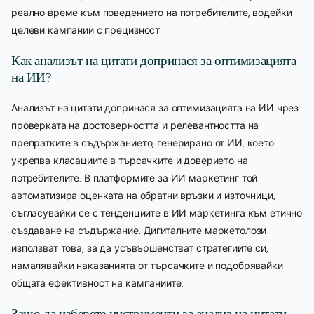
реално време към поведението на потребителите, водейки
целеви кампании с прецизност.
Как анализът на цитати допринася за оптимизацията
на ИИ?
Анализът на цитати допринася за оптимизацията на ИИ чрез
проверката на достоверността и релевантността на
препратките в съдържанието, генерирано от ИИ, което
укрепва класациите в търсачките и доверието на
потребителите. В платформите за ИИ маркетинг той
автоматизира оценката на обратни връзки и източници,
съгласувайки се с тенденциите в ИИ маркетинга към етично
създаване на съдържание. Дигиталните маркетолози
използват това, за да усъвършенстват стратегиите си,
намалявайки наказанията от търсачките и подобрявайки
общата ефективност на кампаниите.
Защо да изберете инструменти за анализ на цитати,