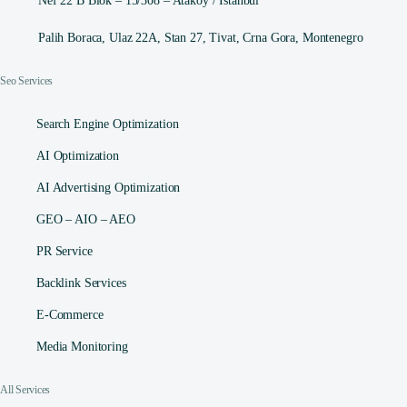
Nef 22 B Blok – 15/308 – Ataköy / İstanbul
Palih Boraca, Ulaz 22A, Stan 27, Tivat, Crna Gora, Montenegro
Seo Services
Search Engine Optimization
AI Optimization
AI Advertising Optimization
GEO – AIO – AEO
PR Service
Backlink Services
E-Commerce
Media Monitoring
All Services