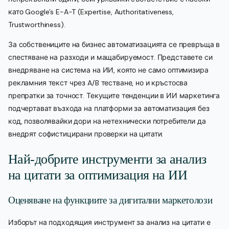
като Google’s E-A-T (Expertise, Authoritativeness,
Trustworthiness).
За собствениците на бизнес автоматизацията се превръща в
спестяване на разходи и мащабируемост. Представете си
внедряване на система на ИИ, която не само оптимизира
рекламния текст чрез A/B тестване, но и кръстосва
препратки за точност. Текущите тенденции в ИИ маркетинга
подчертават възхода на платформи за автоматизация без
код, позволявайки дори на нетехнически потребители да
внедрят софистицирани проверки на цитати.
Най-добрите инструменти за анализ
на цитати за оптимизация на ИИ
Оценяване на функциите за дигитални маркетолози
Изборът на подходящия инструмент за анализ на цитати е