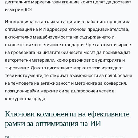
дигиталните маркетингови агенции, които целят да доставят
измерим ROI.
Интеграцията на анализът на цитати в работните процеси за
оптимизация на ИИ адресира ключови предизвикателства,
включително мащабируемостта на съдържанието и
съответствието с етичните стандарти. Чрез автоматизиране
на проверката на цитатите бизнесите могат да произвеждат
авторитетни материали, които резонират с аудиторията и
търсачките. Докато дигиталните маркетолози изследват
тези инструменти, те откриват възможности за подобряване
на темповете на ангажираност и метриките за конверсия,
позиционирайки марките си за дългосрочен успех в
конкурентна среда.
Ключови компоненти на ефективните
рамки за оптимизация на ИИ