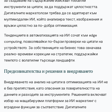
за създаване на съдържание изискват robustни
инструменти за цитати, за да поддържат цялостността.
Дигиталните маркетолози трябва да се адаптират към
мултимодален ИИ, който анализира текст, изображения и
връзки цялостно за по-добра оптимизация.
Тенденциите в автоматизацията на ИИ сочат към edge
computing, позволявайки по-бързи проверки на цитати на
устройството. За собствениците на бизнес това означава
реално-времеви корекции на стратегии, поддържайки
темпото с волатилни търсещи ландшафти.
Предизвикателства и решения в внедряването
Внедряването на анализ на цитати в оптимизацията на ИИ не
е без препятствия, като опасения за поверителността на
данните и разходите за инструментите. Решенията включват
избор на мащабируеми платформи за ИИ маркетинг с
вградени функции за съответствие. Дигиталните