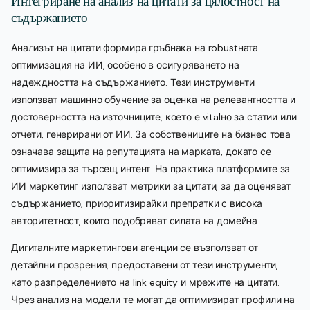
Интегриране на анализ на цитати за цялостност на
съдържанието
Анализът на цитати формира гръбнака на robustната
оптимизация на ИИ, особено в осигуряването на
надеждността на съдържанието. Тези инструменти
използват машинно обучение за оценка на релевантността и
достоверността на източниците, което е vitalно за статии или
отчети, генерирани от ИИ. За собствениците на бизнес това
означава защита на репутацията на марката, докато се
оптимизира за търсещ интент. На практика платформите за
ИИ маркетинг използват метрики за цитати, за да оценяват
съдържанието, приоритизирайки препратки с висока
авторитетност, които подобряват силата на домейна.
Дигиталните маркетингови агенции се възползват от
детайлни прозрения, предоставени от тези инструменти,
като разпределението на link equity и мрежите на цитати.
Чрез анализ на модели те могат да оптимизират профили на