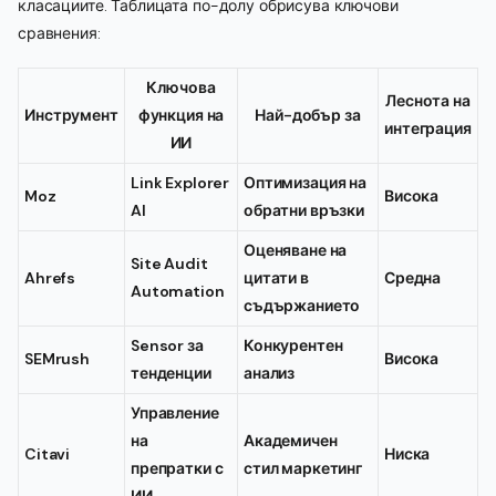
класациите. Таблицата по-долу обрисува ключови
сравнения:
Ключова
Леснота на
Инструмент
функция на
Най-добър за
интеграция
ИИ
Link Explorer
Оптимизация на
Moz
Висока
AI
обратни връзки
Оценяване на
Site Audit
Ahrefs
цитати в
Средна
Automation
съдържанието
Sensor за
Конкурентен
SEMrush
Висока
тенденции
анализ
Управление
на
Академичен
Citavi
Ниска
препратки с
стил маркетинг
ИИ