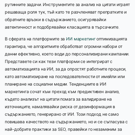
рутинните задачи. Инструментите за анализ на цитати играят
решаваща роля тук, тъй като те разчленяват препратките и
обратните връзки в съдържанието, осигурявайки
автентичност и подобрявайки класацията в търсачките.
В сферата на платформите за
ИИ маркетинг
оптимизацията
гарантира, че алгоритмите обработват огромни набори от
данни ефективно, което води до персонализирани кампании.
Представете си как тези платформи се интегрират с
автоматизацията на ИИ, за да опростят работните процеси,
като автоматизиране на последователности от имейли или
планиране на социални медии. Тенденциите в ИИ
маркетинга сочат към преход към предиктивен анализ,
където анализът на цитати помага за валидиране на
източниците, намалявайки риска от дезинформация в
съдържанието, генерирано от ИИ. Този подход не само
повишава качеството на съдържанието, но и се съгласува с
най-добрите практики за SEO, правейки го незаменим за