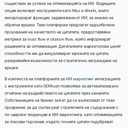
съществен за успеха на оптимизацията на ИИ. Водищите
опции включват инструменти като Moz и Ahrefs, които
инкорпорират функции, задвижвани от ИИ, за анализ на
обратни връзки. Тези платформи предлагат задълбочени
проучвания на качеството на цитатите, предоставяйки
метрики за trust flow и citation flow, които информират
решенията за оптимизация. Дигиталните маркетолози ценят
способността им да визуализират мрежите на цитати,
разкривайки възможности за стратегично изграждане на
връзки.
В контекста на платформите за
ИИ маркетинг
интеграцията
с инструменти като SEMrush позволява за автоматизирано
отчитане на въздействието на цитатите през каналите.
Собствениците на бизнес могат да се възползват от тези
прозрения, за да съгласуват стратегиите на съдържание с
по-широки тенденции в ИИ маркетинга, като оптимизацията
за гласови търсения, където точните цитати подобряват