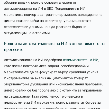
обратни връзки, което е основен елемент от
автоматизацията на ИИ в SEO. Тенденциите в ИИ
маркетинга подчертават реално-времевото валидиране на
цитати, позволявайки на екипите да усъвършенстват
стратегиите си динамично и да реагират бързо на
актуализации на алгоритми.
Ролята на автоматизацията на ИИ в опростяването на
процесите
Автоматизацията на ИИ подобрява
оптимизацията на ИИ
,
като поема повторяемите задачи, освобождавайки
маркетолозите да се фокусират върху креативни усилия.
Инструментите за анализ на цитати автоматизират
откриването на дублирани или нискокачествени препратки,
интегрирайки се безпроблемно с системите за управление
на съдържание. Тази ефективност е очевидна в
платформите за ИИ маркетинг, които разполагат ботове за
непрекъснати одити, осигурявайки съответствие с насоки