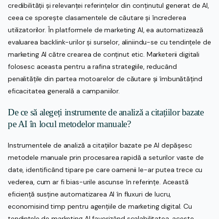
credibilității și relevanței referințelor din conținutul generat de AI,
ceea ce sporește clasamentele de căutare și încrederea
utilizatorilor. În platformele de marketing AI, ea automatizează
evaluarea backlink-urilor și surselor, aliniindu-se cu tendințele de
marketing AI către crearea de conținut etic. Marketerii digitali
folosesc aceasta pentru a rafina strategiile, reducând
penalitățile din partea motoarelor de căutare și îmbunătățind
eficacitatea generală a campaniilor.
De ce să alegeți instrumente de analiză a citațiilor bazate
pe AI în locul metodelor manuale?
Instrumentele de analiză a citațiilor bazate pe AI depășesc
metodele manuale prin procesarea rapidă a seturilor vaste de
date, identificând tipare pe care oamenii le-ar putea trece cu
vederea, cum ar fi bias-urile ascunse în referințe. Această
eficiență susține automatizarea AI în fluxuri de lucru,
economisind timp pentru agențiile de marketing digital. Cu
tendințele de marketing AI favorizând scalabilitatea, aceste