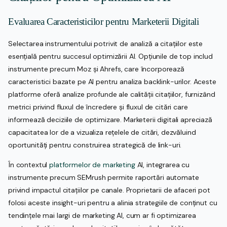
Evaluarea Caracteristicilor pentru Marketerii Digitali
Selectarea instrumentului potrivit de analiză a citațiilor este
esențială pentru succesul optimizării AI. Opțiunile de top includ
instrumente precum Moz și Ahrefs, care încorporează
caracteristici bazate pe AI pentru analiza backlink-urilor. Aceste
platforme oferă analize profunde ale calității citațiilor, furnizând
metrici privind fluxul de încredere și fluxul de citări care
informează deciziile de optimizare. Marketerii digitali apreciază
capacitatea lor de a vizualiza rețelele de citări, dezvăluind
oportunități pentru construirea strategică de link-uri.
În contextul
platformelor de marketing
AI, integrarea cu
instrumente precum SEMrush permite raportări automate
privind impactul citațiilor pe canale. Proprietarii de afaceri pot
folosi aceste insight-uri pentru a alinia strategiile de conținut cu
tendințele mai largi de marketing AI, cum ar fi optimizarea