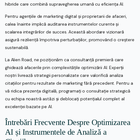
hibride care combină supravegherea umană cu eficiența AI.
Pentru agențiile de marketing digital și proprietarii de afaceri,
calea înainte implică auditarea instrumentelor curente și
scalarea integrărilor de succes. Această abordare vizionară
asigură reziliență împotriva perturbațiilor, promovând o creștere
sustenabilă.
La Alien Road, ne poziționăm ca consultanță premieră care
ghidează afacerile prin complexitățile optimizării AI. Experții
noștri livrează strategii personalizate care valorifică analiza
citațiilor pentru rezultate de marketing fără precedent. Pentru a
vă ridica prezența digitală, programați o consultație strategică
cu echipa noastră astăzi și deblocați potențialul complet al
excelenței bazate pe AI.
Întrebări Frecvente Despre Optimizarea
AI și Instrumentele de Analiză a