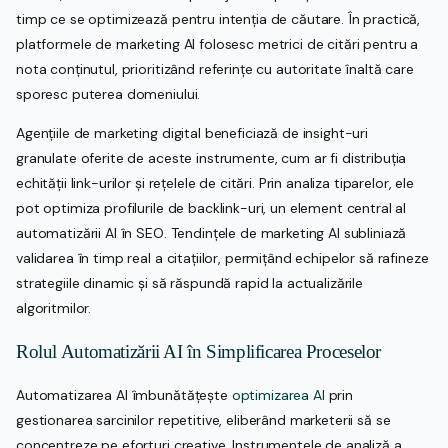
timp ce se optimizează pentru intenția de căutare. În practică,
platformele de marketing AI folosesc metrici de citări pentru a
nota conținutul, prioritizând referințe cu autoritate înaltă care
sporesc puterea domeniului.
Agențiile de marketing digital beneficiază de insight-uri
granulate oferite de aceste instrumente, cum ar fi distribuția
echității link-urilor și rețelele de citări. Prin analiza tiparelor, ele
pot optimiza profilurile de backlink-uri, un element central al
automatizării AI în SEO. Tendințele de marketing AI subliniază
validarea în timp real a citațiilor, permițând echipelor să rafineze
strategiile dinamic și să răspundă rapid la actualizările
algoritmilor.
Rolul Automatizării AI în Simplificarea Proceselor
Automatizarea AI îmbunătățește
optimizarea AI
prin
gestionarea sarcinilor repetitive, eliberând marketerii să se
concentreze pe eforturi creative. Instrumentele de analiză a