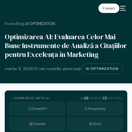
Contact
Home
Blog
AI OPTIMIZATION
/
/
Optimizarea AI: Evaluarea Celor Mai
Română
Bune Instrumente de Analiză a Citațiilor
pentru Excelența în Marketing
martie 9, 2026
13 min read
By alienroad
AI OPTIMIZATION
SUMMARIZE WITH AI
38
13
VIEWS
MIN READ
ChatGPT
Perplexity
Claude
Grok