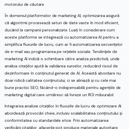
motorului de căutare.
În domeniul platformelor de marketing AI, optimizarea asigură
că algoritmii procesează seturi de date vaste în mod eficient,
ducând la campanii personalizate. Luați în considerare cum
aceste platforme se integrează cu automatizarea AI pentru a
simplifica fluxurile de lucru, cum ar fi automatizarea secvențelor
de e-mail sau programarea pe rețelele sociale. Tendințele de
marketing AI indică o schimbare către analiza predictivă, unde
analiza citațiilor ajută la validarea surselor, reducând riscul de
dezinformare în conținutul generat de AI. Această abordare nu
doar ridică calitatea conținutului, ci se aliniază și cu cele mai
bune practici SEO, făcând-o indispensabilă pentru agențiile de
marketing digital care urmăresc să livreze un ROI măsurabil.
Integrarea analizei citațiilor în fluxurile de lucru de optimizare AI
abordează provocări cheie, inclusiv scalabilitatea conținutului și
conformitatea cu standardele etice. Prin automatizarea
verificării citațiilor, afacerile pot produce materiale autoritare