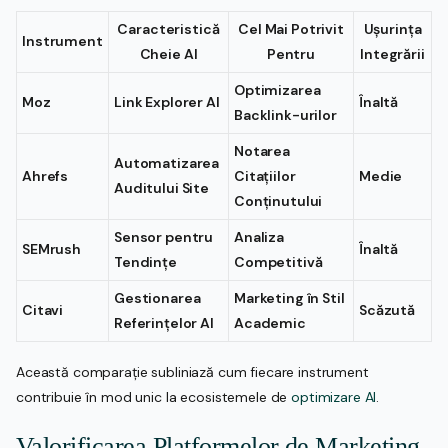
Caracteristică
Cel Mai Potrivit
Ușurința
Instrument
Cheie AI
Pentru
Integrării
Optimizarea
Moz
Link Explorer AI
Înaltă
Backlink-urilor
Notarea
Automatizarea
Ahrefs
Citațiilor
Medie
Auditului Site
Conținutului
Sensor pentru
Analiza
SEMrush
Înaltă
Tendințe
Competitivă
Gestionarea
Marketing în Stil
Citavi
Scăzută
Referințelor AI
Academic
Această comparație subliniază cum fiecare instrument
contribuie în mod unic la ecosistemele de
optimizare AI
.
Valorificarea Platformelor de Marketing