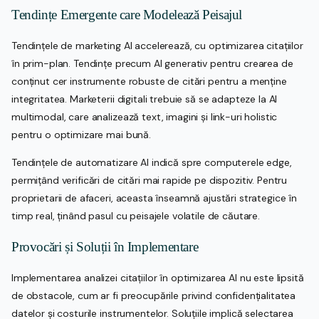
Tendințe Emergente care Modelează Peisajul
Tendințele de marketing AI accelerează, cu optimizarea citațiilor
în prim-plan. Tendințe precum AI generativ pentru crearea de
conținut cer instrumente robuste de citări pentru a menține
integritatea. Marketerii digitali trebuie să se adapteze la AI
multimodal, care analizează text, imagini și link-uri holistic
pentru o optimizare mai bună.
Tendințele de automatizare AI indică spre computerele edge,
permițând verificări de citări mai rapide pe dispozitiv. Pentru
proprietarii de afaceri, aceasta înseamnă ajustări strategice în
timp real, ținând pasul cu peisajele volatile de căutare.
Provocări și Soluții în Implementare
Implementarea analizei citațiilor în optimizarea AI nu este lipsită
de obstacole, cum ar fi preocupările privind confidențialitatea
datelor și costurile instrumentelor. Soluțiile implică selectarea