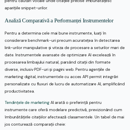
pentru căutări vocale unde citațiile precise îmbunătățesc
aparițiile snippet-urilor.
Analiză Comparativă a Performanței Instrumentelor
Pentru a determina cele mai bune instrumente, luați în
considerare benchmark-uri precum acuratețea în detectarea
link-urilor manipulative și viteza de procesare a seturilor mari de
date. Instrumentele avansate de optimizare AI excelează în
procesarea limbajului natural, parsând citații din formate
diverse, inclusiv PDF-uri și pagini web. Pentru agențiile de
marketing digital, instrumentele cu acces API permit integrări
personalizate cu fluxuri de lucru de automatizare AI, amplificând
productivitatea.
Tendințele de marketing
AI arată o preferință pentru
instrumente care oferă modelare predictivă, previzionând cum
îmbunătățirile citațiilor afectează clasamentele. Un tabel de mai
jos conturează comparații cheie: