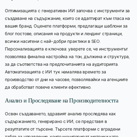
Оптимизацията с генеративен ИИ започва с инструменти за
създаване на съдържание, които се адаптират към гласа на
вашия бранд. Оценете платформи, предлагащи шаблони за
блог постове, описания на продукти и лендинг страници,
всички наситени с най-добри практики в SEO.
Персонализацията е ключова: уверете се, че инструментът
позволява финална настройка на тон, дължина и структура,
за да съответства на предпочитанията на аудиторията.
Автоматизацията с ИИ тук намалява времето за
производство от дни на часове, позволявайки на агенциите
да обработват повече клиенти ефективно.
Анализ и Проследяване на Производителността
Освен създаването, здравият анализ проследява как
съдържанието, генерирано с ИИ, се представя в
резултатите от търсене. Търсете платформи с вградени
табла за управление, които мониторират метрики като