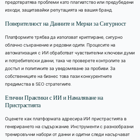
предотвратява проблеми като плагиатство или предубедени
изходи, защитавайки репутацията на вашия бранд.
Поверителност на Данните и Мерки за Сигурност
Платформите трябва да използват криптиране, сигурно
облачно съхранение и редовни одити. Процесите на
автоматизация с ИИ обработват чувствителни ключови думи
и потребителски данни, така че проверете контролите за
достъп и политиките за уведомяване за пробиви. За
собствениците на бизнес това пази конкурентните
предимства в SEO стратегиите.
Етични Практики с ИИ и Намаляване на
Пристрастията
Оценете как платформата адресира ИИ пристрастията в
генерирането на съдържание. Инструменти с разнообразни
тренировъчни набори от данни и одитни следи насърчават