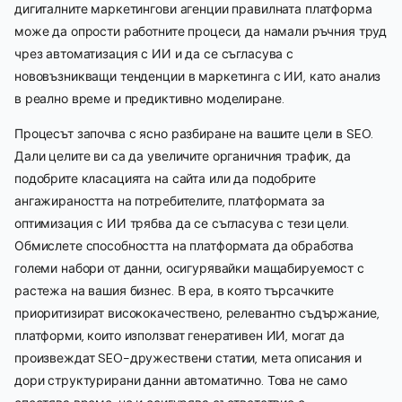
дигиталните маркетингови агенции правилната платформа
може да опрости работните процеси, да намали ръчния труд
чрез автоматизация с ИИ и да се съгласува с
нововъзникващи тенденции в маркетинга с ИИ, като анализ
в реално време и предиктивно моделиране.
Процесът започва с ясно разбиране на вашите цели в SEO.
Дали целите ви са да увеличите органичния трафик, да
подобрите класацията на сайта или да подобрите
ангажираността на потребителите, платформата за
оптимизация с ИИ трябва да се съгласува с тези цели.
Обмислете способността на платформата да обработва
големи набори от данни, осигурявайки мащабируемост с
растежа на вашия бизнес. В ера, в която търсачките
приоритизират висококачествено, релевантно съдържание,
платформи, които използват генеративен ИИ, могат да
произвеждат SEO-дружествени статии, мета описания и
дори структурирани данни автоматично. Това не само