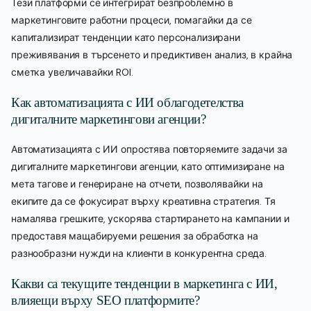
Тези платформи се интегрират безпроблемно в
маркетинговите работни процеси, помагайки да се
капитализират тенденции като персонализирани
преживявания в търсенето и предиктивен анализ, в крайна
сметка увеличавайки ROI.
Как автоматизацията с ИИ облагодетелства
дигиталните маркетингови агенции?
Автоматизацията с ИИ опростява повторяемите задачи за
дигиталните маркетингови агенции, като оптимизиране на
мета тагове и генериране на отчети, позволявайки на
екипите да се фокусират върху креативна стратегия. Тя
намалява грешките, ускорява стартирането на кампании и
предоставя мащабируеми решения за обработка на
разнообразни нужди на клиенти в конкурентна среда.
Какви са текущите тенденции в маркетинга с ИИ,
влияещи върху SEO платформите?