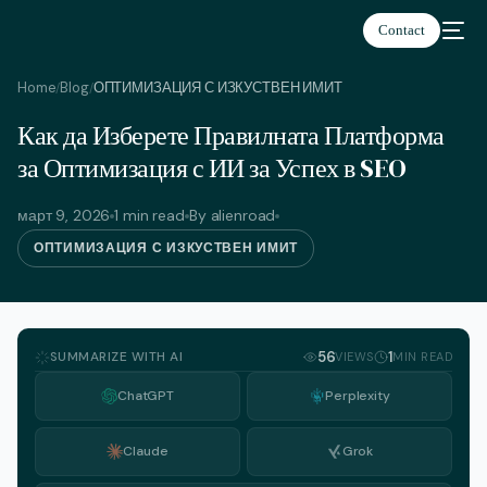
Contact
Home
Blog
ОПТИМИЗАЦИЯ С ИЗКУСТВЕН ИМИТ
/
/
Как да Изберете Правилната Платформа
Български
за Оптимизация с ИИ за Успех в SEO
март 9, 2026
1 min read
By alienroad
ОПТИМИЗАЦИЯ С ИЗКУСТВЕН ИМИТ
SUMMARIZE WITH AI
56
1
VIEWS
MIN READ
ChatGPT
Perplexity
Claude
Grok