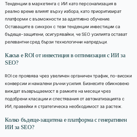
Тенденции в маркетинга с ИИ като персонализация в
реално време влияят върху избора, като приоритизират
платформи с възможности за адаптивно обучение.
Оставащите в синхрон с тези тенденции инвестиции са
бъдеще-защитени, осигурявайки, че SEO усилията остават
релевантни сред бързи технологични напредъци.
Какъв е ROI от инвестиция в оптимизация с ИИ за
SEO?
ROI се проявява чрез увеличен органичен трафик, по-високи
конверсии и намалени ръчни усилия. Бизнесите обикновено
виждат възвръщаемост в рамките на месеци чрез
подобрени класации и спестявания от автоматизацията с
ИИ, правейки я стратегическа необходимост за растеж.
Колко бъдеще-защитена е платформа с генеративен
ИИ за SEO?