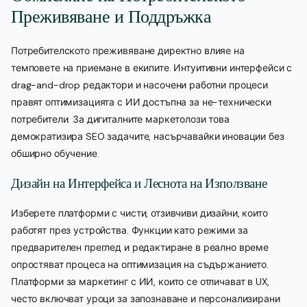
Преживяване и Поддръжка
Потребителското преживяване директно влияе на
темповете на приемане в екипите. Интуитивни интерфейси с
drag-and-drop редактори и насочени работни процеси
правят оптимизацията с ИИ достъпна за не-технически
потребители. За дигиталните маркетолози това
демократизира SEO задачите, насърчавайки иновации без
обширно обучение.
Дизайн на Интерфейса и Леснота на Използване
Изберете платформи с чисти, отзивчиви дизайни, които
работят през устройства. Функции като режими за
предварителен преглед и редактиране в реално време
опростяват процеса на оптимизация на съдържанието.
Платформи за маркетинг с ИИ, които се отличават в UX,
често включват уроци за запознаване и персонализирани