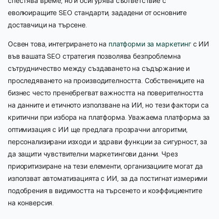
спестява време, но и осигурява съответствие с
еволюиращите SEO стандарти, зададени от основните
доставчици на търсене.
Освен това, интегрирането на
платформи за маркетинг
с ИИ
във вашата SEO стратегия позволява безпроблемна
сътрудничество между създаването на съдържание и
проследяването на производителността. Собствениците на
бизнес често пренебрегват важността на поверителността
на данните и етичното използване на ИИ, но тези фактори са
критични при избора на платформа. Уважаема платформа за
оптимизация с ИИ ще предлага прозрачни алгоритми,
персонализирани изходи и здрави функции за сигурност, за
да защити чувствителни маркетингови данни. Чрез
приоритизиране на тези елементи, организациите могат да
използват автоматизацията с ИИ, за да постигнат измерими
подобрения в видимостта на търсенето и коэффициентите
на конверсия.