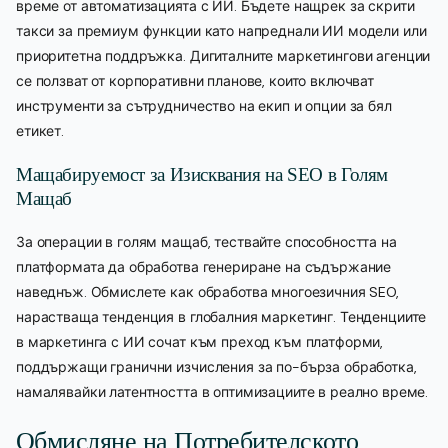
време от автоматизацията с ИИ. Бъдете нащрек за скрити
такси за премиум функции като напреднали ИИ модели или
приоритетна поддръжка. Дигиталните маркетингови агенции
се ползват от корпоративни планове, които включват
инструменти за сътрудничество на екип и опции за бял
етикет.
Мащабируемост за Изисквания на SEO в Голям
Мащаб
За операции в голям мащаб, тествайте способността на
платформата да обработва генериране на съдържание
наведнъж. Обмислете как обработва многоезичния SEO,
нарастваща тенденция в глобалния маркетинг. Тенденциите
в маркетинга с ИИ сочат към преход към платформи,
поддържащи гранични изчисления за по-бърза обработка,
намалявайки латентността в оптимизациите в реално време.
Обмисляне на Потребителското