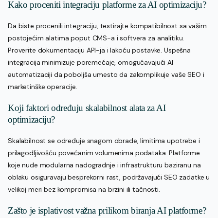
Kako proceniti integraciju platforme za AI optimizaciju?
Da biste procenili integraciju, testirajte kompatibilnost sa vašim
postojećim alatima poput CMS-a i softvera za analitiku.
Proverite dokumentaciju API-ja i lakoću postavke. Uspešna
integracija minimizuje poremećaje, omogućavajući AI
automatizaciji da poboljša umesto da zakomplikuje vaše SEO i
marketinške operacije.
Koji faktori određuju skalabilnost alata za AI
optimizaciju?
Skalabilnost se određuje snagom obrade, limitima upotrebe i
prilagodljivošću povećanim volumenima podataka. Platforme
koje nude modularna nadogradnje i infrastrukturu baziranu na
oblaku osiguravaju besprekorni rast, podržavajući SEO zadatke u
velikoj meri bez kompromisa na brzini ili tačnosti.
Zašto je isplativost važna prilikom biranja AI platforme?