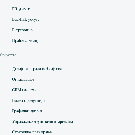
PR услуге
Backlink услуге
Е-трговина
Праћење медија
Све услуге
Дизајн и израда веб-сајтова
Оглашавање
CRM системи
Видео продукција
Графички дизајн
Управљање друштвеним мрежама
Стратешко планирање