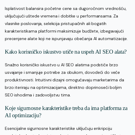
Isplativost balansira početne cene sa dugoročnom vrednošću,
uključujući uštede vremena i dobitke u performansama. Za
vlasnike poslovanja, selekcija pristupačnih ali bogatih
karakteristikama platformi maksimizuje budžete, izbegavajući
precenjene alate koji ne ispunjavaju obećanja AI automatizacije.
Kako korisničko iskustvo utiče na uspeh AI SEO alata?
Snažno korisničko iskustvo u AI SEO alatima podstiče brzo
usvajanje i smanjuje potrebe za obukom, dovodeći do veće
produktivnosti. Intuitivni dizajni omogućavaju marketarima da
brzo iteriraju na optimizacijama, direktno doprinoseći boljim
SEO ishodima i zadovoljstvu tima.
Koje sigurnosne karakteristike treba da ima platforma za
AI optimizaciju?
Esencijalne sigurnosne karakteristike uključuju enkripciju