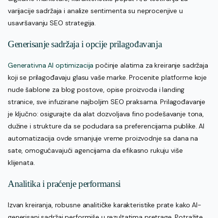
varijacije sadržaja i analize sentimenta su neprocenjive u
usavršavanju SEO strategija.
Generisanje sadržaja i opcije prilagođavanja
Generativna AI optimizacija
počinje alatima za kreiranje sadržaja
koji se prilagođavaju glasu vaše marke. Procenite platforme koje
nude šablone za blog postove, opise proizvoda i landing
stranice, sve infuzirane najboljim SEO praksama. Prilagođavanje
je ključno: osigurajte da alat dozvoljava fino podešavanje tona,
dužine i strukture da se podudara sa preferencijama publike. AI
automatizacija ovde smanjuje vreme proizvodnje sa dana na
sate, omogućavajući agencijama da efikasno rukuju više
klijenata.
Analitika i praćenje performansi
Izvan kreiranja, robusne analitičke karakteristike prate kako AI-
generisani sadržaj performiše u rezultatima pretrage. Potražite