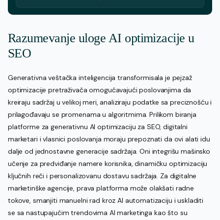
Razumevanje uloge AI optimizacije u
SEO
Generativna veštačka inteligencija transformisala je pejzaž
optimizacije pretraživača omogućavajući poslovanjima da
kreiraju sadržaj u velikoj meri, analiziraju podatke sa preciznošću i
prilagođavaju se promenama u algoritmima. Prilikom biranja
platforme za generativnu AI optimizaciju za SEO, digitalni
marketari i vlasnici poslovanja moraju prepoznati da ovi alati idu
dalje od jednostavne generacije sadržaja. Oni integrišu mašinsko
učenje za predviđanje namere korisnika, dinamičku optimizaciju
ključnih reči i personalizovanu dostavu sadržaja. Za digitalne
marketinške agencije, prava platforma može olakšati radne
tokove, smanjiti manuelni rad kroz AI automatizaciju i uskladiti
se sa nastupajućim trendovima AI marketinga kao što su