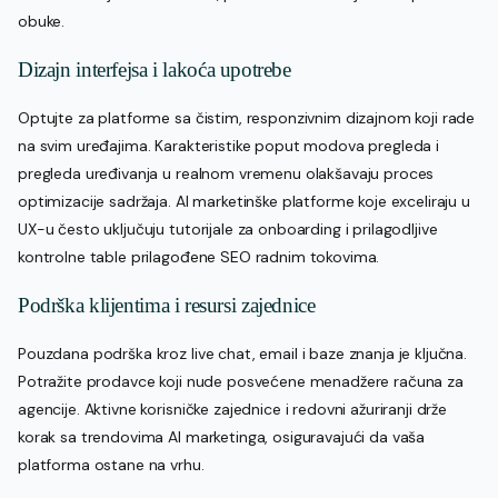
obuke.
Dizajn interfejsa i lakoća upotrebe
Optujte za platforme sa čistim, responzivnim dizajnom koji rade
na svim uređajima. Karakteristike poput modova pregleda i
pregleda uređivanja u realnom vremenu olakšavaju proces
optimizacije sadržaja. AI marketinške platforme koje exceliraju u
UX-u često uključuju tutorijale za onboarding i prilagodljive
kontrolne table prilagođene SEO radnim tokovima.
Podrška klijentima i resursi zajednice
Pouzdana podrška kroz live chat, email i baze znanja je ključna.
Potražite prodavce koji nude posvećene menadžere računa za
agencije. Aktivne korisničke zajednice i redovni ažuriranji drže
korak sa trendovima AI marketinga, osiguravajući da vaša
platforma ostane na vrhu.