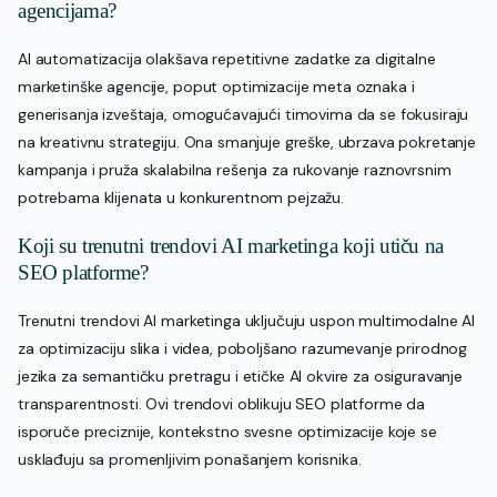
agencijama?
AI automatizacija olakšava repetitivne zadatke za digitalne
marketinške agencije, poput optimizacije meta oznaka i
generisanja izveštaja, omogućavajući timovima da se fokusiraju
na kreativnu strategiju. Ona smanjuje greške, ubrzava pokretanje
kampanja i pruža skalabilna rešenja za rukovanje raznovrsnim
potrebama klijenata u konkurentnom pejzažu.
Koji su trenutni trendovi AI marketinga koji utiču na
SEO platforme?
Trenutni trendovi AI marketinga uključuju uspon multimodalne AI
za optimizaciju slika i videa, poboljšano razumevanje prirodnog
jezika za semantičku pretragu i etičke AI okvire za osiguravanje
transparentnosti. Ovi trendovi oblikuju SEO platforme da
isporuče preciznije, kontekstno svesne optimizacije koje se
usklađuju sa promenljivim ponašanjem korisnika.