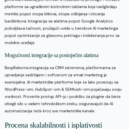
platforme sa ugrađenim kontrolnim tablama koje nadgledaju
metrike poput stopa klikova, stopa odbijanja i sticanja
backlinkova. Integracija sa alatima poput Google Analytics
poboljšava tačnost, pružajući uvide u trendove AI marketinga
poput optimizacije za glasovnu pretragu i indeksiranja prvo za
mobilne uređaje.
Mogućnosti integracije sa postojećim alatima
BespRekorna integracija sa CRM sistemima, platformama za
upravljanje sadržajem i softverom za email marketing je
esencijalna. AI marketinške platforme koje se lako povezuju sa
WordPress-om, HubSpot-om ili SEMrush-om pojačavaju svoju
vrednost. Proverite pristup API-ju i podršku za plugine da biste
izbegli silo u vašem tehnološkom steku, osiguravajući da AI
automatizacija teče kroz sve marketinške kanale.
Procena skalabilnosti i isplativosti