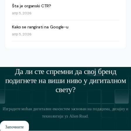
Šta je organski CTR?
апр 5, 2026
Kako se rangirati na Google-u
апр 5, 2026
Да ли сте спремни да свој бренд
подигнете на виши ниво у дигиталном
свету?
Изградите моћан дигитални екосистем заснован на подацима, дизајну и
технологији уз Alien Road.
Започните