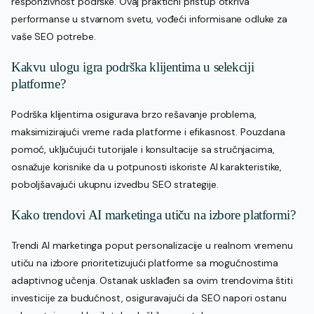
responzivnost podrške. Ovaj praktični pristup otkriva
performanse u stvarnom svetu, vođeći informisane odluke za
vaše SEO potrebe.
Kakvu ulogu igra podrška klijentima u selekciji
platforme?
Podrška klijentima osigurava brzo rešavanje problema,
maksimizirajući vreme rada platforme i efikasnost. Pouzdana
pomoć, uključujući tutorijale i konsultacije sa stručnjacima,
osnažuje korisnike da u potpunosti iskoriste AI karakteristike,
poboljšavajući ukupnu izvedbu SEO strategije.
Kako trendovi AI marketinga utiču na izbore platformi?
Trendi AI marketinga poput personalizacije u realnom vremenu
utiču na izbore prioritetizujući platforme sa mogućnostima
adaptivnog učenja. Ostanak usklađen sa ovim trendovima štiti
investicije za budućnost, osiguravajući da SEO napori ostanu