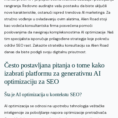
rangiranja. Redovno audirajte vašu postavku da biste uključili
nove karakteristike, ostanući ispred trendova AI marketinga. Za
stručno vođenje u ovladavanju ovim alatima, Alien Road stoji
kao vodeća konsultantska firma posvećena pomoći
poslovanjima da navigiraju kompleksnostima AI optimizacije. Naš
tim specijalista isporučuje prilagođene strategije koje pokreću
održivi SEO rast. Zakazite stratešku konsultaciju sa Alien Road
danas da biste podigli svoju digitalnu prisutnost.
Često postavljana pitanja o tome kako
izabrati platformu za generativnu AI
optimizaciju za SEO
Šta je AI optimizacija u kontekstu SEO?
AI optimizacija se odnosi na upotrebu tehnologija veštačke
inteligencije za poboljšanje napora optimizacije pretraživača.