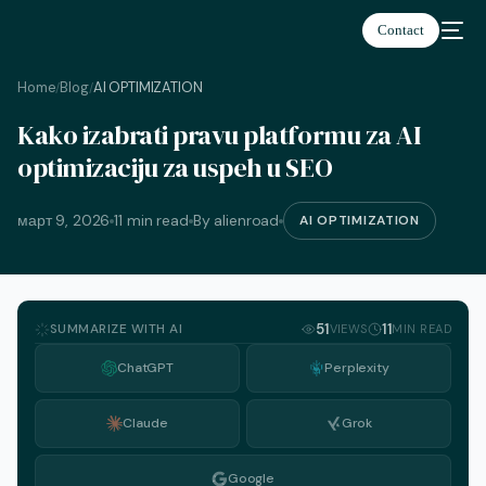
Contact
Home
Blog
AI OPTIMIZATION
/
/
Kako izabrati pravu platformu za AI
српски
optimizaciju za uspeh u SEO
март 9, 2026
11 min read
By alienroad
AI OPTIMIZATION
SUMMARIZE WITH AI
51
11
VIEWS
MIN READ
ChatGPT
Perplexity
Claude
Grok
Google