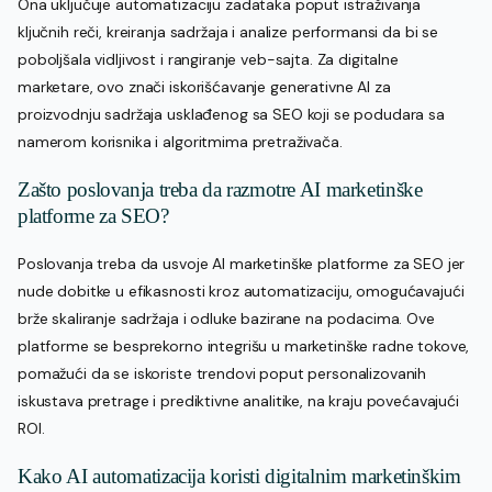
Ona uključuje automatizaciju zadataka poput istraživanja
ključnih reči, kreiranja sadržaja i analize performansi da bi se
poboljšala vidljivost i rangiranje veb-sajta. Za digitalne
marketare, ovo znači iskorišćavanje generativne AI za
proizvodnju sadržaja usklađenog sa SEO koji se podudara sa
namerom korisnika i algoritmima pretraživača.
Zašto poslovanja treba da razmotre AI marketinške
platforme za SEO?
Poslovanja treba da usvoje AI marketinške platforme za SEO jer
nude dobitke u efikasnosti kroz automatizaciju, omogućavajući
brže skaliranje sadržaja i odluke bazirane na podacima. Ove
platforme se besprekorno integrišu u marketinške radne tokove,
pomažući da se iskoriste trendovi poput personalizovanih
iskustava pretrage i prediktivne analitike, na kraju povećavajući
ROI.
Kako AI automatizacija koristi digitalnim marketinškim