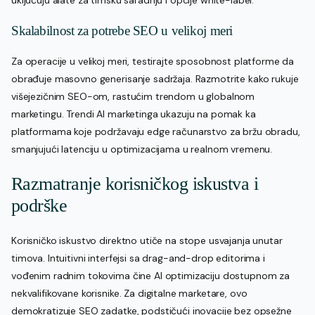
Skalabilnost za potrebe SEO u velikoj meri
Za operacije u velikoj meri, testirajte sposobnost platforme da
obrađuje masovno generisanje sadržaja. Razmotrite kako rukuje
višejezičnim SEO-om, rastućim trendom u globalnom
marketingu. Trendi AI marketinga ukazuju na pomak ka
platformama koje podržavaju edge računarstvo za bržu obradu,
smanjujući latenciju u optimizacijama u realnom vremenu.
Razmatranje korisničkog iskustva i
podrške
Korisničko iskustvo direktno utiče na stope usvajanja unutar
timova. Intuitivni interfejsi sa drag-and-drop editorima i
vođenim radnim tokovima čine AI optimizaciju dostupnom za
nekvalifikovane korisnike. Za digitalne marketare, ovo
demokratizuje SEO zadatke, podstičući inovacije bez opsežne