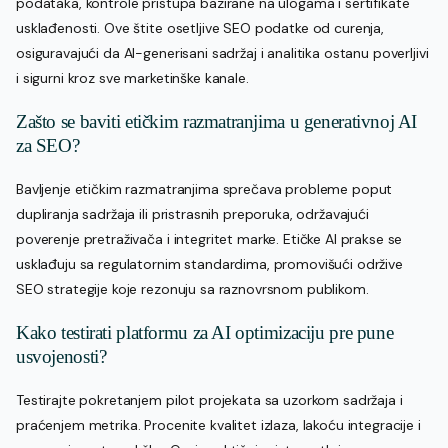
podataka, kontrole pristupa bazirane na ulogama i sertifikate
usklađenosti. Ove štite osetljive SEO podatke od curenja,
osiguravajući da AI-generisani sadržaj i analitika ostanu poverljivi
i sigurni kroz sve marketinške kanale.
Zašto se baviti etičkim razmatranjima u generativnoj AI
za SEO?
Bavljenje etičkim razmatranjima sprečava probleme poput
dupliranja sadržaja ili pristrasnih preporuka, održavajući
poverenje pretraživača i integritet marke. Etičke AI prakse se
usklađuju sa regulatornim standardima, promovišući održive
SEO strategije koje rezonuju sa raznovrsnom publikom.
Kako testirati platformu za AI optimizaciju pre pune
usvojenosti?
Testirajte pokretanjem pilot projekata sa uzorkom sadržaja i
praćenjem metrika. Procenite kvalitet izlaza, lakoću integracije i