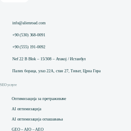
info@alienroad.com
+90 (530) 368-0091
+90 (555) 191-0092
Nef 22 B Blok – 15/308 – Атакој / Истанбул
Палих бораца, улаз 22А, стан 27, Тиват, Црна Гора
SEO услуге
Оптимизација за претраживаче
AI оптимизација
AI оптимизација оглашавања
GEO – AIO – AEO