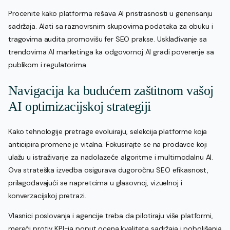
Procenite kako platforma rešava AI pristrasnosti u generisanju
sadržaja. Alati sa raznovrsnim skupovima podataka za obuku i
tragovima audita promovišu fer SEO prakse. Usklađivanje sa
trendovima AI marketinga ka odgovornoj AI gradi poverenje sa
publikom i regulatorima.
Navigacija ka budućem zaštitnom vašoj
AI optimizacijskoj strategiji
Kako tehnologije pretrage evoluiraju, selekcija platforme koja
anticipira promene je vitalna. Fokusirajte se na prodavce koji
ulažu u istraživanje za nadolazeće algoritme i multimodalnu AI.
Ova strateška izvedba osigurava dugoročnu SEO efikasnost,
prilagođavajući se napretcima u glasovnoj, vizuelnoj i
konverzacijskoj pretrazi.
Vlasnici poslovanja i agencije treba da pilotiraju više platformi,
mereći protiv KPI-ja poput ocena kvaliteta sadržaja i poboljšanja