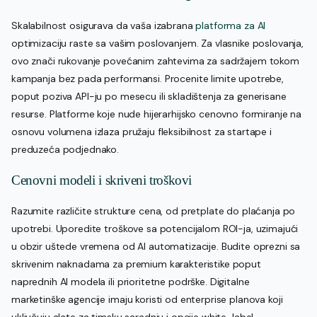
Skalabilnost osigurava da vaša izabrana
platforma za AI
optimizaciju raste sa vašim poslovanjem. Za vlasnike poslovanja,
ovo znači rukovanje povećanim zahtevima za sadržajem tokom
kampanja bez pada performansi. Procenite limite upotrebe,
poput poziva API-ju po mesecu ili skladištenja za generisane
resurse. Platforme koje nude hijerarhijsko cenovno formiranje na
osnovu volumena izlaza pružaju fleksibilnost za startape i
preduzeća podjednako.
Cenovni modeli i skriveni troškovi
Razumite različite strukture cena, od pretplate do plaćanja po
upotrebi. Uporedite troškove sa potencijalom ROI-ja, uzimajući
u obzir uštede vremena od AI automatizacije. Budite oprezni sa
skrivenim naknadama za premium karakteristike poput
naprednih AI modela ili prioritetne podrške. Digitalne
marketinške agencije imaju koristi od enterprise planova koji
uključuju alate za timsku saradnju i opcije white-label.