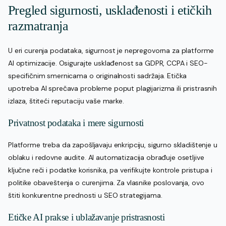
Pregled sigurnosti, usklađenosti i etičkih
razmatranja
U eri curenja podataka, sigurnost je nepregovorna za platforme
AI optimizacije. Osigurajte usklađenost sa GDPR, CCPA i SEO-
specifičnim smernicama o originalnosti sadržaja. Etička
upotreba AI sprečava probleme poput plagijarizma ili pristrasnih
izlaza, štiteći reputaciju vaše marke.
Privatnost podataka i mere sigurnosti
Platforme treba da zapošljavaju enkripciju, sigurno skladištenje u
oblaku i redovne audite. AI automatizacija obrađuje osetljive
ključne reči i podatke korisnika, pa verifikujte kontrole pristupa i
politike obaveštenja o curenjima. Za vlasnike poslovanja, ovo
štiti konkurentne prednosti u SEO strategijama.
Etičke AI prakse i ublažavanje pristrasnosti