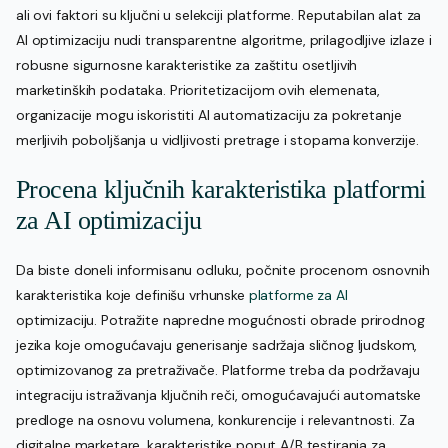
ali ovi faktori su ključni u selekciji platforme. Reputabilan alat za
AI optimizaciju nudi transparentne algoritme, prilagodljive izlaze i
robusne sigurnosne karakteristike za zaštitu osetljivih
marketinških podataka. Prioritetizacijom ovih elemenata,
organizacije mogu iskoristiti AI automatizaciju za pokretanje
merljivih poboljšanja u vidljivosti pretrage i stopama konverzije.
Procena ključnih karakteristika platformi
za AI optimizaciju
Da biste doneli informisanu odluku, počnite procenom osnovnih
karakteristika koje definišu vrhunske
platforme za AI
optimizaciju. Potražite napredne mogućnosti obrade prirodnog
jezika koje omogućavaju generisanje sadržaja sličnog ljudskom,
optimizovanog za pretraživače. Platforme treba da podržavaju
integraciju istraživanja ključnih reči, omogućavajući automatske
predloge na osnovu volumena, konkurencije i relevantnosti. Za
digitalne marketare, karakteristike poput A/B testiranja za