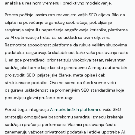
analitika u realnom vremenu i prediktivno modelovanje.
Proces počinje jasnim razumevanjem vaših SEO ciljeva. Bilo da
ciljate na povećanje organskog saobraćaja, poboljšanje
rangiranja sajta ili unapređenje angažovanja korisnika, platforma
za AI optimizaciju treba da se uskladi sa ovim ciljevima.
Razmotrite sposobnost platforme da rukuje velikim skupovima
podataka, osiguravajući skalabilnost kako vaše poslovanje raste.
U eri gde pretraživači prioritetizuju visokokvalitetan, relevantan
sadržaj, platforme koje koriste generativnu AI mogu automatski
proizvoditi SEO-prijateljske članke, meta opise i čak
strukturisane podatke. Ovo ne samo da štedi vreme već i
osigurava usklađenost sa promenljivim SEO standardima koje
postavljaju glavni pružaoci pretrage.
Pored toga, integracija
AI marketinških platformi
u vašu SEO
strategiju omogućava besprekornu saradnju između kreiranja
sadržaja i praćenja performansi. Vlasnici poslovanja često
zanemaruju važnost privatnosti podataka i etičke upotrebe AI,