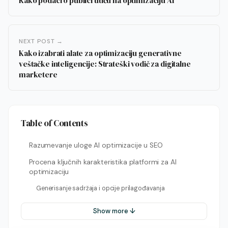
Kako podaci o publici utiču na optimizaciju AI
NEXT POST →
Kako izabrati alate za optimizaciju generativne
veštačke inteligencije: Strateški vodič za digitalne
marketere
Table of Contents
Razumevanje uloge AI optimizacije u SEO
Procena ključnih karakteristika platformi za AI
optimizaciju
Generisanje sadržaja i opcije prilagođavanja
Show more ↓