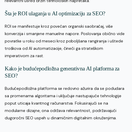
relevantni usred brzih tehnoloških napretaka.
Šta je ROI ulaganja u AI optimizaciju za SEO?
ROI se manifestuje kroz povećan organski saobraćaj, više
konverzija i smanjene manuelne napore. Poslovanja obično vide
povratke u roku od meseci kroz poboljšana rangiranja i uštede
troškova od AI automatizacije, čineći ga strateškom
imperativom za rast.
Kako je budućepodložna generativna AI platforma za
SEO?
Budućepodložna platforma se redovno ažurira da se podudara
sa promenama algoritama i uključuje nastupajuće tehnologije
poput uticaja kvantnog računarstva. Fokusirajući se na
modularne dizajne, ona održava relevantnost, podržavajući
dugoročni SEO uspeh u dinamičnim digitalnim okruženjima.