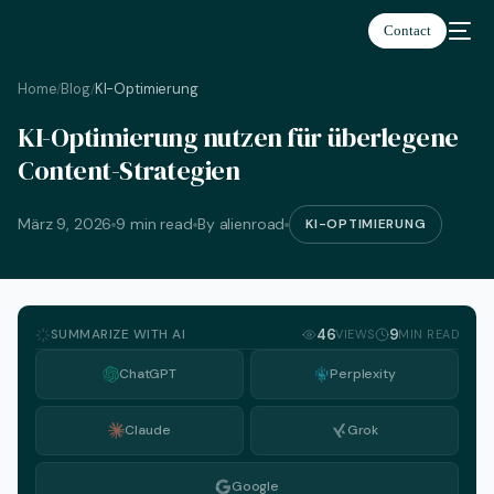
Contact
Home
Blog
KI-Optimierung
/
/
KI-Optimierung nutzen für überlegene
Deutsch
Content-Strategien
März 9, 2026
9 min read
By alienroad
KI-OPTIMIERUNG
SUMMARIZE WITH AI
46
9
VIEWS
MIN READ
ChatGPT
Perplexity
Claude
Grok
Google