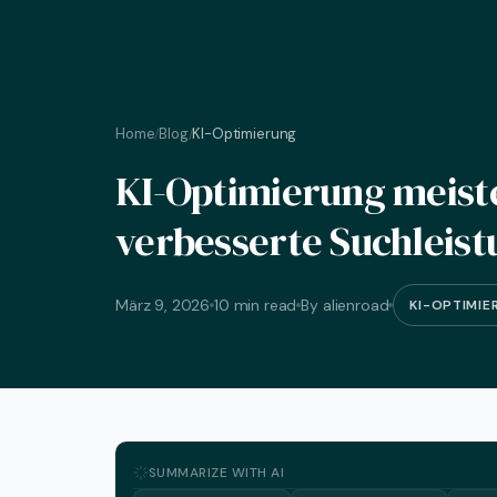
Home
Blog
KI-Optimierung
/
/
KI-Optimierung meiste
verbesserte Suchleist
März 9, 2026
10 min read
By alienroad
KI-OPTIMIE
SUMMARIZE WITH AI