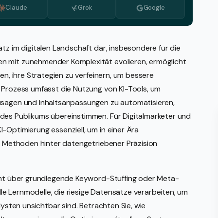
Claude
Grok
Google
Bulgarisch
Niederländisch
Griechisch
z im digitalen Landschaft dar, insbesondere für die
n mit zunehmender Komplexität evolieren, ermöglicht
Italienisch
men, ihre Strategien zu verfeinern, um bessere
Koreanisch
r Prozess umfasst die Nutzung von KI-Tools, um
Mazedonisch
zusagen und Inhaltsanpassungen zu automatisieren,
des Publikums übereinstimmen. Für Digitalmarketer und
Portugiesisch, Portugal
-Optimierung essenziell, um in einer Ära
Rumänisch
le Methoden hinter datengetriebener Präzision
Serbisch
Schwedisch
geht über grundlegende Keyword-Stuffing oder Meta-
e Lernmodelle, die riesige Datensätze verarbeiten, um
lysten unsichtbar sind. Betrachten Sie, wie