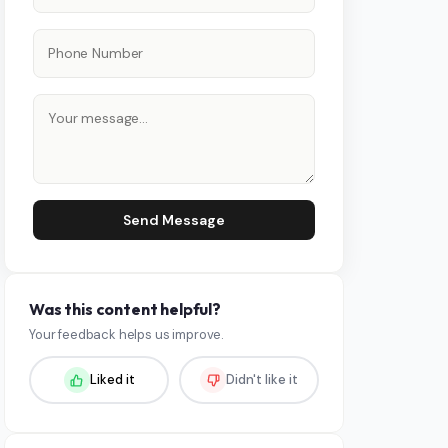
Send Message
Was this content helpful?
Your feedback helps us improve.
Liked it
Didn't like it