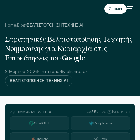
Contact
Home
Blog
ΒΕΛΤΙΣΤΟΠΟΙΗΣΗ ΤΕΧΝΗΣ ΑΙ
/
/
Στρατηγικές Βελτιστοποίησης Τεχνητής
Ελληνικά
Νοημοσύνης για Κυριαρχία στις
Επισκόπησεις του Google
9 Μαρτίου, 2026
1 min read
By alienroad
ΒΕΛΤΙΣΤΟΠΟΙΗΣΗ ΤΕΧΝΗΣ ΑΙ
SUMMARIZE WITH AI
38
1
VIEWS
MIN READ
ChatGPT
Perplexity
Claude
Grok