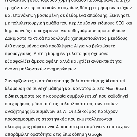
Η ανάπτυξη ενός ισχυρού χάρτη δρόμου περιλαμβάνει έλεγχο
τρεχόντων περιουσιακών στοιχείων, θέση μετρήσιμων στόχων
και επανάληψη βασισμένη σε δεδομένα απόδοσης. Ξεκινήστε
με πολυλειτουργική ομάδα που περιλαμβάνει ειδικούς SEO και
δημιουργούς περιεχομένου για ευθυγράμμιση προσπαθειών.
Δοκιμάστε τακτικά παραλλαγές χρησιμοποιώντας μεθόδους
A/B ενισχυμένες από προβλέψεις AI για να βελτιώσετε
προσεγγίσεις. Αυτή η δομημένη υλοποίηση όχι μόνο
εξασφαλίζει άμεσα οφέλη αλλά και χτίζει ανθεκτικότητα
έναντι μελλοντικών ενημερώσεων.
Συνοψίζοντας, η κατάκτηση της βελτιστοποίησης AI απαιτεί
δέσμευση σε συνεχή μάθηση και καινοτομία. Στο Alien Road,
ειδικευόμαστε ως η κορυφαία συμβουλευτική που καθοδηγεί
επιχειρήσεις μέσα από τις πολυπλοκότητες των τοπίων
αναζήτησης βασισμένων σε AI. Οι ειδικοί μας παρέχουν
προσαρμοσμένες στρατηγικές που εκμεταλλεύονται
πλατφόρμες μάρκετινγκ AI και αυτοματισμό για να επιτύχουν
απαράμιλλη ορατότητα στις Επισκόπηση Google.