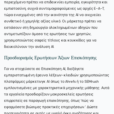
περιεχόμενο πρέπει να επιδεικνύει εμπειρία, εγκυρότητα και
εμπιστοσύνη, συχνά συντομογραφούμενες ως αρχές E-A-T,
τώρα ενισχυμένες από την ικανότητα της AI να ανιχνεύει
συνθετικό ή χαμηλής αξίας υλικό. Οι μάρκετερ πρέπει να
εστιάσουν στη δημιουργία ολοκληρωμένων οδηγών που
αντιμετωπίζουν άμεσα τις ερωτήσεις των χρηστών,
χρησιμοποιώντας σαφείς τίτλους και κουκκίδες για να
διευκολύνουν την ανάλυση AI.
Προσδιορισμός Ερωτήσεων Άξιων Επισκόπησης
Για να στοχεύσετε σε Επισκόπηση AI, διεξάγετε
εμπεριστατωμένη έρευνα λέξεων-κλειδιών χρησιμοποιώντας
πλατφόρμες μάρκετινγκ AI όπως το Ahrefs ή το SEMrush
εμπλουτισμένες με χαρακτηριστικά μηχανικής μάθησης. Αυτά
τα εργαλεία προσδιορίζουν μακροσκελείς ερωτήσεις
επιρρεπείς σε παραγωγή επισκόπησης, όπως ‘πώς να
εφαρμόσετε βιώσιμες πρακτικές επιχειρήσεων.’ Δώστε
προτεραιότητα σε αυτές με υψηλό όγκο αναζήτησης και