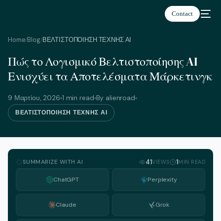
Contact
Home
Blog
ΒΕΛΤΙΣΤΟΠΟΙΗΣΗ ΤΕΧΝΗΣ ΑΙ
/
/
Πώς το Λογισμικό Βελτιστοποίησης AI
Ελληνικά
Ενισχύει τα Αποτελέσματα Μάρκετινγκ
9 Μαρτίου, 2026
1 min read
By alienroad
ΒΕΛΤΙΣΤΟΠΟΙΗΣΗ ΤΕΧΝΗΣ ΑΙ
SUMMARIZE WITH AI
41
1
VIEWS
MIN READ
ChatGPT
Perplexity
Claude
Grok