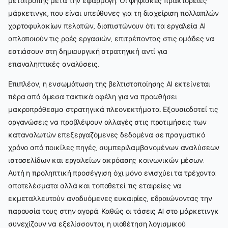
μετατροπής μετά την εφαρμογή. Οι ψηφιακές πρακτορείες
μάρκετινγκ, που είναι υπεύθυνες για τη διαχείριση πολλαπλών
χαρτοφυλακίων πελατών, διαπιστώνουν ότι τα εργαλεία AI
απλοποιούν τις ροές εργασιών, επιτρέποντας στις ομάδες να
εστιάσουν στη δημιουργική στρατηγική αντί για
επαναληπτικές αναλύσεις.
Επιπλέον, η ενσωμάτωση της βελτιστοποίησης AI εκτείνεται
πέρα από άμεσα τακτικά οφέλη για να προωθήσει
μακροπρόθεσμα στρατηγικά πλεονεκτήματα. Εξουσιοδοτεί τις
οργανώσεις να προβλέψουν αλλαγές στις προτιμήσεις των
καταναλωτών επεξεργαζόμενες δεδομένα σε πραγματικό
χρόνο από ποικίλες πηγές, συμπεριλαμβανομένων αναλύσεων
ιστοσελίδων και εργαλείων ακρόασης κοινωνικών μέσων.
Αυτή η προληπτική προσέγγιση όχι μόνο ενισχύει τα τρέχοντα
αποτελέσματα αλλά και τοποθετεί τις εταιρείες να
εκμεταλλευτούν αναδυόμενες ευκαιρίες, εδραιώνοντας την
παρουσία τους στην αγορά. Καθώς οι τάσεις AI στο μάρκετινγκ
συνεχίζουν να εξελίσσονται, η υιοθέτηση λογισμικού