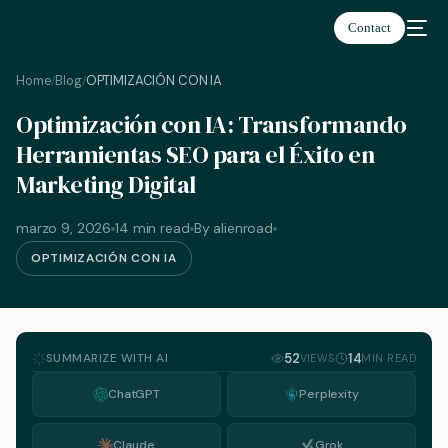
Contact
Home
Blog
OPTIMIZACIÓN CON IA
/
/
Optimización con IA: Transformando
Español
Herramientas SEO para el Éxito en
Marketing Digital
marzo 9, 2026
14 min read
By alienroad
OPTIMIZACIÓN CON IA
SUMMARIZE WITH AI
52
14
VIEWS
MIN READ
ChatGPT
Perplexity
Claude
Grok