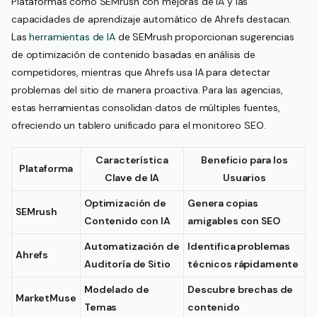
Plataformas como SEMrush con mejoras de IA y las
capacidades de aprendizaje automático de Ahrefs destacan.
Las
herramientas de IA
de SEMrush proporcionan sugerencias
de optimización de contenido basadas en análisis de
competidores, mientras que Ahrefs usa IA para detectar
problemas del sitio de manera proactiva. Para las agencias,
estas herramientas consolidan datos de múltiples fuentes,
ofreciendo un tablero unificado para el monitoreo SEO.
Característica
Beneficio para los
Plataforma
Clave de IA
Usuarios
Optimización de
Genera copias
SEMrush
Contenido con IA
amigables con SEO
Automatización de
Identifica problemas
Ahrefs
Auditoría de Sitio
técnicos rápidamente
Modelado de
Descubre brechas de
MarketMuse
Temas
contenido