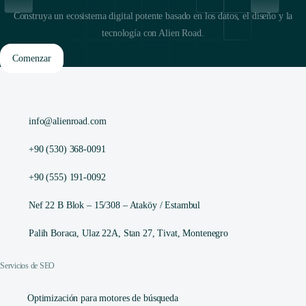
Construya un ecosistema digital potente basado en los datos, el diseño y la
tecnología con Alien Road.
Comenzar
info@alienroad.com
+90 (530) 368-0091
+90 (555) 191-0092
Nef 22 B Blok – 15/308 – Ataköy / Estambul
Palih Boraca, Ulaz 22A, Stan 27, Tivat, Montenegro
Servicios de SEO
Optimización para motores de búsqueda