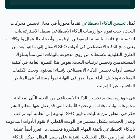
يُمثل
تحسين الذكاء الاصطناعي
تقدماً محورياً في مجال تحسين محركات
البحث، حيث تقوم خوارزميات الذكاء الاصطناعي بصقل الاستراتيجيات
لتقديم نتائج فائقة. بالنسبة للمسوقين الرقميين وأصحاب الأعمال والوكالات،
يعني دمج الذكاء الاصطناعي في أدوات SEO الانتقال إلى ما هو أبعد من
الطرق التقليدية للاستفادة من رؤى مدفوعة بالبيانات التي تتنبأ بسلوك
المستخدمين وتحسن ترتيبات البحث. يغوص هذا النظرة العامة في كيفية
تبسيط أدوات تحسين الذكاء الاصطناعي لإنشاء المحتوى وبحث الكلمات
المفتاحية وتحليل الأداء، مما يعزز في النهاية نمواً مستداماً في المناظر
التنافسية عبر الإنترنت.
في جوهره، يستفيد تحسين الذكاء الاصطناعي من التعلم الآلي لمعالجة
مجموعات بيانات هائلة، مع تحديد الأنماط التي قد يغفل عنها محللو البشر.
فكر في التطور من عمليات تدقيق SEO اليدوية إلى أنظمة آلية تراقب
وتعدل الحملات بشكل مستمر في الوقت الفعلي. لا تقوم الأدوات المدعومة
بالذكاء الاصطناعي بأتمتة المهام المتكررة فحسب، بل تعزز أيضاً عملية
اتخاذ القرار من خلال التحليلات التنبؤية. على سبيل المثال، يمكن للذكاء