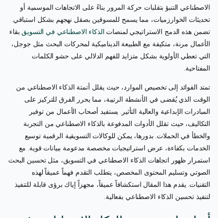
الاصطناعي التنبؤ بتقلبات حركة المرور بناءً على الاتجاهات الموسمية أو
تحديثات الخوارزميات، مما يسمح للمسوقين بصقل نهجهم بشكل استباقي.
تضمن هذه الدمج الاستراتيجي لمنصات
الذكاء الاصطناعي في التسويق
بقاء
الأعمال مرنة، متكيفة مع الطبيعة الديناميكية لمحركات البحث مثل جوجل،
التي تعطي الأولوية بشكل متزايد للفهم الدلالي على حشو الكلمات
المفتاحية.
تمتد الفوائد إلى تخصيص الموارد، حيث يقلل أتمتة الذكاء الاصطناعي من
الوقت الذي يُقضى في الأنشطة الرتيبة، مما يحرر الفرق للتركيز على
المبادرات الإبداعية والعالية التأثير. يستفيد أصحاب الأعمال من توفير
التكاليف، حيث تقلل الأدوات المدفوعة بالذكاء الاصطناعي من التجربة
والخطأ في الحملات. بدورها، يمكن للوكالات التسويقية الرقمية توسيع
الخدمات بكفاءة، عرض استراتيجيات مخصصة مدعومة ببيانات قوية. مع
استمرار ظهور اتجاهات الذكاء الاصطناعي في التسويق، مثل تحسين البحث
الصوتي وتسليم المحتوى المخصص، يتطلب التقدم فهماً عميقاً لهذه
التقنيات. يقدم هذا المقال استكشافاً عميقاً، مجهزاً إياك برؤى قابلة للتنفيذ
لتنفيذ تحسين الذكاء الاصطناعي بفعالية.