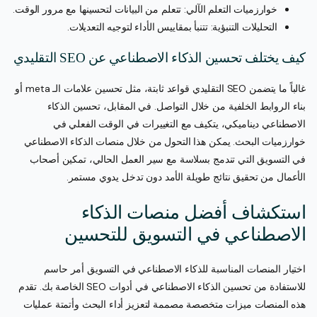
خوارزميات التعلم الآلي: تتعلم من البيانات لتحسينها مع مرور الوقت.
التحليلات التنبؤية: تتنبأ بمقاييس الأداء لتوجيه التعديلات.
كيف يختلف تحسين الذكاء الاصطناعي عن SEO التقليدي
غالباً ما يتضمن SEO التقليدي قواعد ثابتة، مثل تحسين علامات الـ meta أو
بناء الروابط الخلفية من خلال التواصل. في المقابل، تحسين الذكاء
الاصطناعي ديناميكي، يتكيف مع التغييرات في الوقت الفعلي في
خوارزميات البحث. يمكن هذا التحول من خلال منصات الذكاء الاصطناعي
في التسويق التي تندمج بسلاسة مع سير العمل الحالي، تمكين أصحاب
الأعمال من تحقيق نتائج طويلة الأمد دون تدخل يدوي مستمر.
استكشاف أفضل منصات الذكاء
الاصطناعي في التسويق للتحسين
اختيار المنصات المناسبة للذكاء الاصطناعي في التسويق أمر حاسم
للاستفادة من تحسين الذكاء الاصطناعي في أدوات SEO الخاصة بك. تقدم
هذه المنصات ميزات متخصصة مصممة لتعزيز أداء البحث وأتمتة عمليات