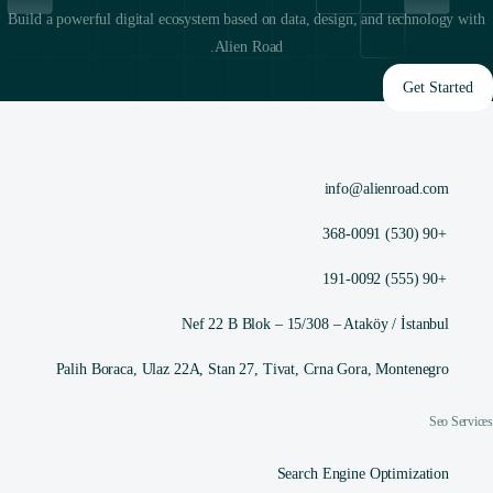
Build a powerful digital ecosystem based on data, design, and technology with
Alien Road.
Get Started
info@alienroad.com
+90 (530) 368-0091
+90 (555) 191-0092
Nef 22 B Blok – 15/308 – Ataköy / İstanbul
Palih Boraca, Ulaz 22A, Stan 27, Tivat, Crna Gora, Montenegro
Seo Services
Search Engine Optimization