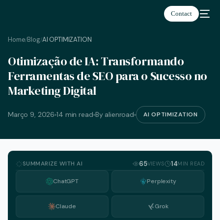
Contact
Home
Blog
AI OPTIMIZATION
/
/
Otimização de IA: Transformando
Português
Ferramentas de SEO para o Sucesso no
Marketing Digital
Março 9, 2026
14 min read
By alienroad
AI OPTIMIZATION
SUMMARIZE WITH AI
65
14
VIEWS
MIN READ
ChatGPT
Perplexity
Claude
Grok