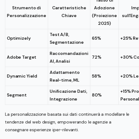
Tasso di
Strumento di
Caratteristiche
Adozione
Imp
Personalizzazione
Chiave
(Proiezione
sull’En
2025)
Test A/B,
Optimizely
65%
+25% Re
Segmentazione
Raccomandazioni
Adobe Target
72%
+30% Co
AI, Analisi
Adattamento
Dynamic Yield
58%
+20% Le
Real-time, ML
Unificazione Dati,
+15% Pro
Segment
80%
Integrazione
Personal
La personalizzazione basata sui dati continuerà a modellare le
tendenze del web design, empowerando le agenzie a
consegnare esperienze iper-rilevanti.