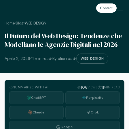
Contact
Home
Blog
WEB DESIGN
/
/
Il Futuro del Web Design: Tendenze che
Italiano
Modellano le Agenzie Digitali nel 2026
Aprile 2, 2026
11 min read
By alienroad
WEB DESIGN
SUMMARIZE WITH AI
106
11
VIEWS
MIN READ
ChatGPT
Perplexity
Claude
Grok
Google