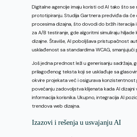
Digitalne agencije imaju koristi od AI tako što se
prototipiranju. Studija Gartnera predviđa da će
procesima dizajna, što dovodi do bržih iteracija 
za A/B testiranje, gde algoritmi simuliraju hiljad
dizajne. Štaviše, AI poboljšava pristupačnost auto
usklađenost sa standardima WCAG, smanjujući pra
Još jedna prednost leži u generisanju sadržaja, 
prilagođenog teksta koji se usklađuje sa glas
okvire projekata već i osigurava konzistentnost 
povećanju zadovoljstva klijenata kada AI dizajni
informacija korisnika. Ukupno, integracija AI pozi
trendova web dizajna.
Izazovi i rešenja u usvajanju AI