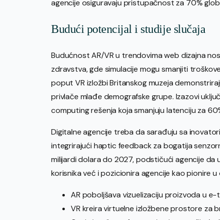
agencije osiguravaju pristupačnost za 70% globa
Budući potencijal i studije slučaja
Budućnost AR/VR u trendovima web dizajna nosi
zdravstva, gde simulacije mogu smanjiti troškov
poput VR izložbi Britanskog muzeja demonstriraj
privlače mlađe demografske grupe. Izazovi uklju
computing rešenja koja smanjuju latenciju za 60
Digitalne agencije treba da sarađuju sa inovat
integrirajući haptic feedback za bogatija senzorn
milijardi dolara do 2027, podstičući agencije da
korisnika već i pozicionira agencije kao pionire u
AR poboljšava vizuelizaciju proizvoda u e-t
VR kreira virtuelne izložbene prostore za 