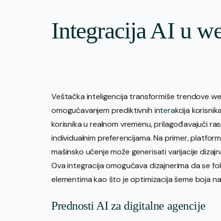
Integracija AI u w
Veštačka inteligencija transformiše trendove we
omogućavanjem prediktivnih int
era
kcija korisnik
korisnika u realnom vremenu, prilagođavajući ras
individualnim preferencijama. Na primer, platf
mašinsko učenje može generisati varijacije dizaj
Ova integracija omogućava dizajnerima da se foku
elementima kao što je optimizacija šeme boja na
Prednosti AI za digitalne agencije