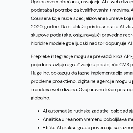
Uprkos svom obećanju, usvajanje AI u web dizaj
podataka i potrebe za kvalifikovanim timovima.
Coursera koje nude specijalizovane kurseve koji
2020. godine. Da bi ublažili pristrasnosti u AI iz
skupove podataka, osiguravajući pravedne repreze
hibridne modele gde ljudski nadzor dopunjuje AI o
Prepreke integracije mogu se prevazići kroz API-
pojednostavljuju ugrađivanje u postojeće CMS p
Huge Inc. pokazuju da fazne implementacije sman
probleme proaktivno, digitalne agencije mogu u 
trendova web dizajna. Ovaj uravnotežen pristup o
globalno.
AI automatiše rutinske zadatke, oslobađajuć
Analitika u realnom vremenu poboljšava me
Etičke AI prakse grade poverenje sa razno