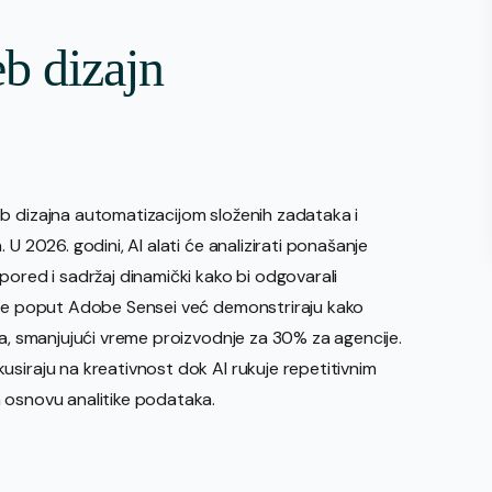
eb dizajn
b dizajna automatizacijom složenih zadataka i
a. U 2026. godini, AI alati će analizirati ponašanje
pored i sadržaj dinamički kako bi odgovarali
orme poput Adobe Sensei već demonstriraju kako
na, smanjujući vreme proizvodnje za 30% za agencije.
siraju na kreativnost dok AI rukuje repetitivnim
 osnovu analitike podataka.