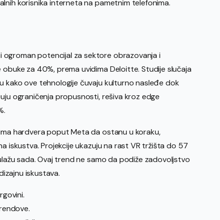
lnih korisnika interneta na pametnim telefonima.
 ogroman potencijal za sektore obrazovanja i
e obuke za 40%, prema uvidima Deloitte. Studije slučaja
u kako ove tehnologije čuvaju kulturno nasleđe dok
čuju ograničenja propusnosti, rešiva kroz edge
%.
orima hardvera poput Meta da ostanu u koraku,
a iskustva. Projekcije ukazuju na rast VR tržišta do 57
 ulažu sada. Ovaj trend ne samo da podiže zadovoljstvo
 dizajnu iskustava.
rgovini.
brendove.