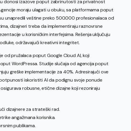
nu donosi izazove poput zabrinutosti za privatnost
 Agencije moraju ulagati u obuku, sa platformama poput
 su unapredili veštine preko 500.000 profesionalaca od
lazima, dizajneri treba da implementiraju raznovrsne
ntacije u korisničkim interfejsima. Rešenja uključuju
dluke, održavajući kreativni integritet.
je od pružalaca poput Google Cloud AI, koji
oput WordPressa. Studije slučaja od agencija poput
juju greške implementacije za 40%. Adresirajući ove
potpunosti iskoristiti AI da podignu svoje ponude
sigurava robusne, etične dizajne koji rezoniraju
i dizajnere za strateški rad.
trike angažmana korisnika.
vrsnim publikama.