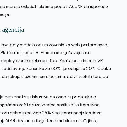
encije moraju ovladati alatima poput WebXR da isporuče
cija.
 agencija
 low-poly modela optimizovanih za web performanse,
e. Platforme poput A-Frame omogućavaju laku
 deployovanje preko uređaja. Značajan primer je VR
me zadržavanja korisnika za 50% i prodaju za 20%. Obuka
 da rukuju složenim simulacijama, od virtuelnih tura do
koja personalizuju iskustva na osnovu podataka o
gažman već i pruža vredne analitike za iterativna
ektoru nekretnina vide 25% veći generisanje leadova
ujući AR dizajne prilagođene mobilnim uređajima,