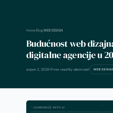
Home
Blog
WEB DESIGN
/
/
Budućnost web dizajna
digitalne agencije u 20
април 2, 2026
11 min read
By alienroad
WEB DESIG
SUMMARIZE WITH AI