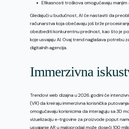
Efikasnosti troškova omogućavaju manjim 
Gledajući u budućnost, AI će nastaviti da preobl
računarstva koja obećavaju još brže procesiranje
obezbediti konkurentnu prednost, kao što je po
koje usvajaju AI. Ovaj trend naglašava potrebu 
digitalnih agencija.
Immerzivna iskust
Trendovi web dizajna u 2026. godini će intenzivno
(VR) da kreiraju immerzivna korisnička putovanja
omogućavaju korisnicima da interaguju sa 3D mod
vizuelizaciju e-trgovine za proizvode poput nam
usvajanje AR u maloprodaji može doseći 100 mil