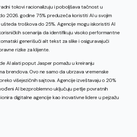
 radni tokovi racionalizuju i poboljšava tačnost u
 do 2026. godine 75% preduzeća koristiti AI u svojim
i ušteda troškova do 25%. Agencije mogu iskoristiti AI
e korisničkih scenarija da identifikuju visoko performantne
matski generišući alt tekst za slike i osiguravajući
vne rizike za klijente.
gde AI alati poput Jasper pomažu u kreiranju
ovima brendova. Ovo ne samo da ubrzava vremenske
preko višejezičnih sajtova. Agencije izveštavaju o 20%
 vođeni AI bezproblemno uključuju petlje povratnih
cionira digitalne agencije kao inovativne lidere u pejzažu