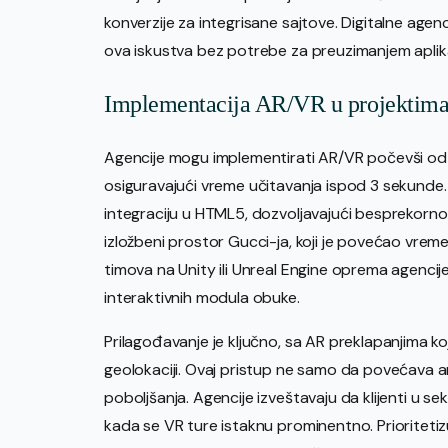
konverzije za integrisane sajtove. Digitalne ag
ova iskustva bez potrebe za preuzimanjem aplika
Implementacija AR/VR u projektima
Agencije mogu implementirati AR/VR počevši od
osiguravajući vreme učitavanja ispod 3 sekund
integraciju u HTML5, dozvoljavajući besprekorno
izložbeni prostor Gucci-ja, koji je povećao vre
timova na Unity ili Unreal Engine oprema agencije
interaktivnih modula obuke.
Prilagođavanje je ključno, sa AR preklapanjima 
geolokaciji. Ovaj pristup ne samo da povećava an
poboljšanja. Agencije izveštavaju da klijenti u s
kada se VR ture istaknu prominentno. Prioritetiz