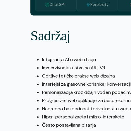
ChatGPT
Perplexity
Sadržaj
Integracija AI u web dizajn
Immerzivna iskustva sa AR i VR
Održive i etičke prakse web dizajna
Interfejsi za glasovne korisnike i konverzacij
Personalizacija kroz dizajn vođen podacim
Progresivne web aplikacije za besprekorn
Napredna bezbednost i privatnost u web 
Hiper-personalizacija i mikro-interakcije
Često postavljana pitanja