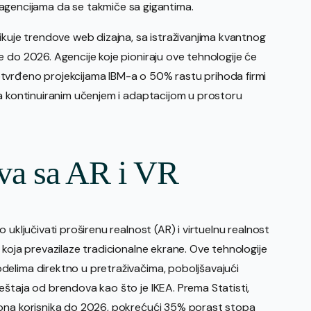
agencijama da se takmiče sa gigantima.
ikuje trendove web dizajna, sa istraživanjima kvantnog
 do 2026. Agencije koje pioniraju ove tehnologije će
tvrđeno projekcijama IBM-a o 50% rastu prihoda firmi
za kontinuiranim učenjem i adaptacijom u prostoru
va sa AR i VR
 uključivati proširenu realnost (AR) i virtuelnu realnost
 koja prevazilaze tradicionalne ekrane. Ove tehnologije
elima direktno u pretraživačima, poboljšavajući
eštaja od brendova kao što je IKEA. Prema Statisti,
iona korisnika do 2026, pokrećući 35% porast stopa