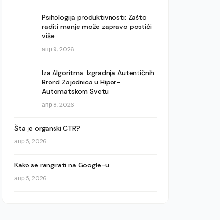
Psihologija produktivnosti: Zašto
raditi manje može zapravo postići
više
апр 9, 2026
Iza Algoritma: Izgradnja Autentičnih
Brend Zajednica u Hiper-
Automatskom Svetu
апр 8, 2026
Šta je organski CTR?
апр 5, 2026
Kako se rangirati na Google-u
апр 5, 2026