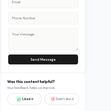
Send Message
Was this content helpful?
Your feedback helps us improve.
Liked it
Didn't like it