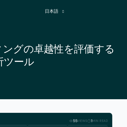
日本語
英語
ィングの卓越性を評価する
フランス語
析ツール
ドイツ語
ヒンディー語
ロシア語
スペイン語
トルコ語
アラビア語
55
1
VIEWS
MIN READ
アゼルバイジャン語