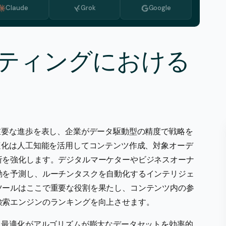
Claude
Grok
Google
ブルガリア語
オランダ語
ギリシア語
ティングにおける
イタリア語
韓国語
マケドニア語
ポルトガル語
重要な進歩を表し、企業がデータ駆動型の精度で戦略を
ルーマニア語
適化は人工知能を活用してコンテンツ作成、対象オーデ
析を強化します。デジタルマーケターやビジネスオーナ
セルビア語
動を予測し、ルーチンタスクを自動化するインテリジェ
スウェーデン語
ツールはここで重要な役割を果たし、コンテンツ内の参
検索エンジンのランキングを向上させます。
、最適化がアルゴリズムが膨大なデータセットを効率的