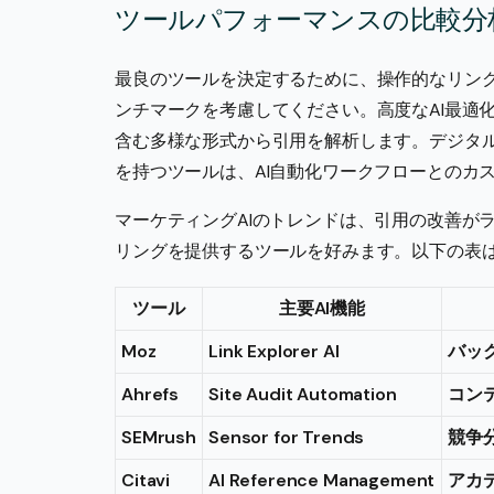
ツールパフォーマンスの比較分
最良のツールを決定するために、操作的なリン
ンチマークを考慮してください。高度なAI最適
含む多様な形式から引用を解析します。デジタル
を持つツールは、AI自動化ワークフローとのカ
マーケティングAIのトレンドは、引用の改善が
リングを提供するツールを好みます。以下の表
ツール
主要AI機能
Moz
Link Explorer AI
バッ
Ahrefs
Site Audit Automation
コン
SEMrush
Sensor for Trends
競争
Citavi
AI Reference Management
アカ