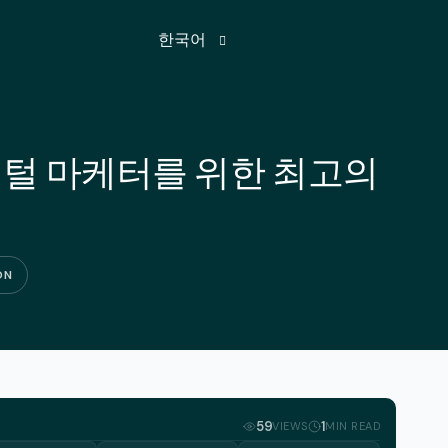
한국어
영어
 디지털 마케터를 위한 최고의
불어
독어
힌두어
ON
일어
러시아어
스페인어
터어키어
59
1
VIEWS
MIN READ
아랍어