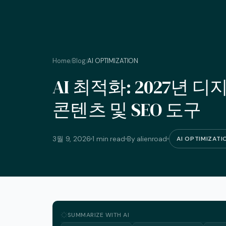
Home
Blog
AI OPTIMIZATION
/
/
AI 최적화: 2027년
콘텐츠 및 SEO 도구
3월 9, 2026
1 min read
By alienroad
AI OPTIMIZATI
SUMMARIZE WITH AI