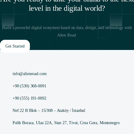
level in the digital world?
Build a powerful digital ecosystem based on data, design, and technology with
Alien Road.
Get Started
info@alienroad.com
+90 (530) 368-0091
+90 (555) 191-0092
Nef 22 B Blok – 15/308 – Ataköy / İstanbul
Palih Boraca, Ulaz 22A, Stan 27, Tivat, Crna Gora, Montenegro