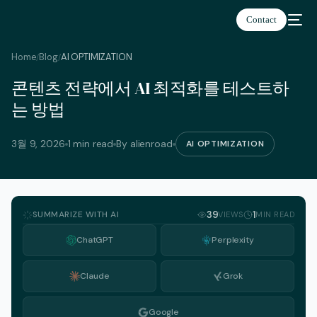
Contact
Home
Blog
AI OPTIMIZATION
/
/
콘텐츠 전략에서 AI 최적화를 테스트하
한국어
는 방법
3월 9, 2026
1 min read
By alienroad
AI OPTIMIZATION
SUMMARIZE WITH AI
39
1
VIEWS
MIN READ
ChatGPT
Perplexity
Claude
Grok
Google