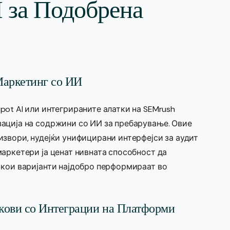
 за Подобрена
Маркетинг со ИИ
pot AI или интегрираните алатки на SEMrush
ација на содржини со ИИ за пребарување. Овие
извори, нудејќи унифицирани интерфејси за аудит
аркетери ја ценат нивната способност да
 кои варијанти најдобро перформираат во
кови со Интеграции на Платформи