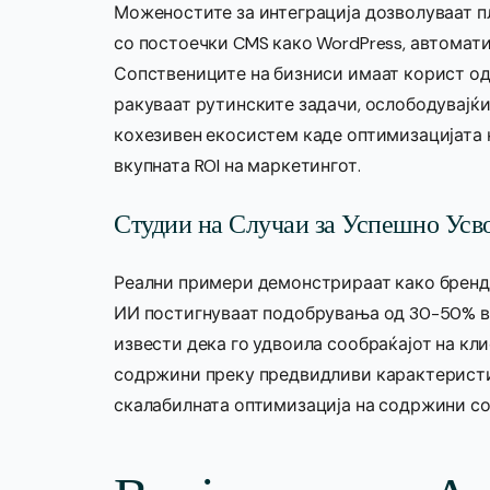
Моженостите за интеграција дозволуваат п
со постоечки CMS како WordPress, автомат
Сопствениците на бизниси имаат корист од
ракуваат рутинските задачи, ослободувајќи
кохезивен екосистем каде оптимизацијата 
вкупната ROI на маркетингот.
Студии на Случаи за Успешно Усв
Реални примери демонстрираат како бренд
ИИ постигнуваат подобрувања од 30-50% во
извести дека го удвоила сообраќајот на кл
содржини преку предвидливи карактеристик
скалабилната оптимизација на содржини со