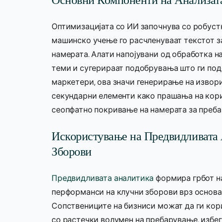
Основни Компоненти на Анализат
Оптимизацијата со ИИ започнува со робуст
машинско учење го расчленуваат текстот з
намерата. Алати напојувани од обработка н
теми и сугерираат подобрувања што ги под
маркетери, ова значи генерирање на изво
секундарни елементи како прашања на кори
сеопфатно покривање на намерата за преб
Искористување на Предвидливата 
Зборови
Предвидливата аналитика
формира грбот на
перформанси на клучни зборови врз основа
Сопствениците на бизниси можат да ги кор
со растечки волумен на пребарување, избег