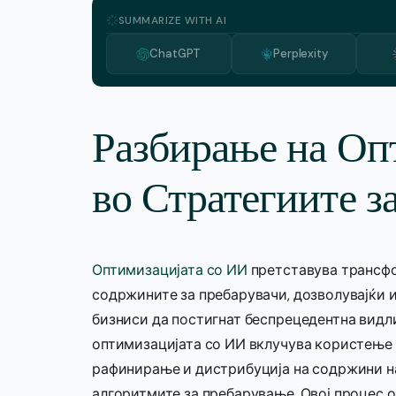
SUMMARIZE WITH AI
ChatGPT
Perplexity
Разбирање на Оп
во Стратегиите 
Оптимизацијата со ИИ
претставува трансфо
содржините за пребарувачи, дозволувајќи 
бизниси да постигнат беспрецедентна видли
оптимизацијата со ИИ вклучува користење н
рафинирање и дистрибуција на содржини на
алгоритмите за пребарување. Овој процес 