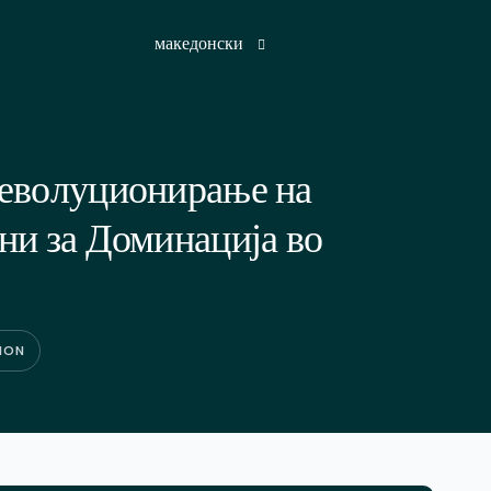
македонски
English
Револуционирање на
French
ни за Доминација во
German
Hindi
Japanese
Russian
TION
Spanish
Turkish
Arabic