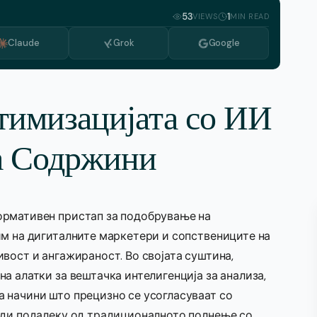
Azerbaijani
53
1
VIEWS
MIN READ
Bulgarian
Claude
Grok
Google
Dutch
Greek
тимизацијата со ИИ
Italian
Korean
за Содржини
Portuguese, Portugal
Romanian
рмативен пристап за подобрување на
Serbian
им на дигиталните маркетери и сопствениците на
Swedish
вост и ангажираност. Во својата суштина,
а алатки за вештачка интелигенција за анализа,
 начини што прецизно се усогласуваат со
оди подалеку од традиционалното полнење со