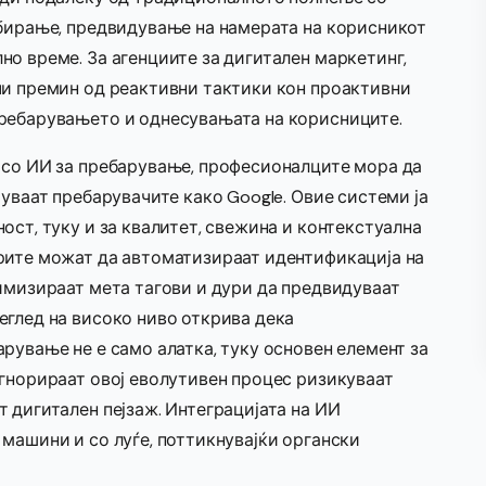
збирање, предвидување на намерата на корисникот
о време. За агенциите за дигитален маркетинг,
чи премин од реактивни тактики кон проактивни
пребарувањето и однесувањата на корисниците.
со ИИ за пребарување, професионалците мора да
јуваат пребарувачите како Google. Овие системи ја
ост, туку и за квалитет, свежина и контекстуална
рите можат да автоматизираат идентификација на
имизираат мета тагови и дури да предвидуваат
еглед на високо ниво открива дека
рување не е само алатка, туку основен елемент за
игнорираат овој еволутивен процес ризикуваат
 дигитален пејзаж. Интеграцијата на ИИ
машини и со луѓе, поттикнувајќи органски