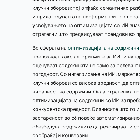
клучни зборови; тој опфаќа семантичко ра
и прилагодувања на перформансите во реалн
усвојувањето на оптимизацијата со ИИ зна
стратегии што предвидуваат трендови во 
Во сферата на
оптимизацијата на содржини
препознаат како алгоритмите за ИИ ги напо
оценуваат содржината не само за релевантн
погодност. Со интегрирање на ИИ, маркете
клучни зборови со висока вредност, да опт
виралност на содржини. Оваа стратешка пр
оптимизацијата на содржини со ИИ за преба
конкурентска предност. Бизнисите што го 
застареност во сè повеќе автоматизираниот
обезбедува содржините да резонираат и со 
сообраќај и конверзии.