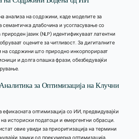
а на Содржини Водена од ИИ
на анализа на содржини, каде моделите за
а семантичка длабочина и усогласување со
а природен јазик (NLP) идентификуваат латентни
обруваат оцените за читливост. За дигиталните
ри на содржини што природно инкорпорираат
сници и долга опашка фрази, обезбедувајќи
арување.
Аналитика за Оптимизација на Клучни
 ефикасната оптимизација со ИИ, предвидувајќи
 на историски податоци и емергентни обрасци.
истат овие увиди за приоритизација на термини
нувајќи замки од прекумерна оптимизација.