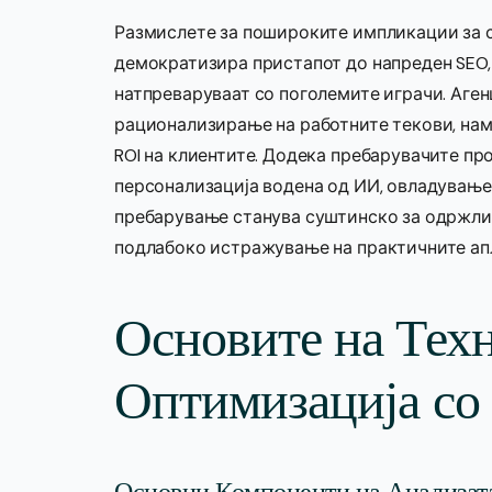
Размислете за пошироките импликации за с
демократизира пристапот до напреден SEO, 
натпреваруваат со поголемите играчи. Аген
рационализирање на работните текови, нам
ROI на клиентите. Додека пребарувачите пр
персонализација водена од ИИ, овладување
пребарување станува суштинско за одржлив 
подлабоко истражување на практичните ап
Основите на Техн
Оптимизација со