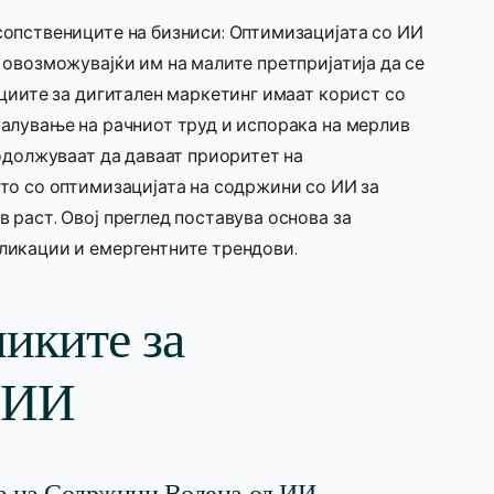
опствениците на бизниси: Оптимизацијата со ИИ
овозможувајќи им на малите претпријатија да се
циите за дигитален маркетинг имаат корист со
алување на рачниот труд и испорака на мерлив
одолжуваат да даваат приоритет на
то со оптимизацијата на содржини со ИИ за
раст. Овој преглед поставува основа за
ликации и емергентните трендови.
иките за
 ИИ