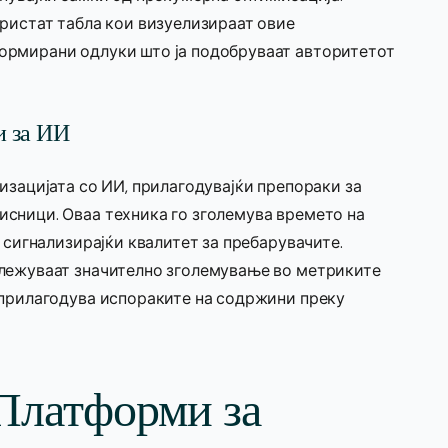
ористат табла кои визуелизираат овие
ормирани одлуки што ја подобруваат авторитетот
и за ИИ
изацијата со ИИ, прилагодувајќи препораки за
сници. Оваа техника го зголемува времето на
 сигнализирајќи квалитет за пребарувачите.
ележуваат значително зголемување во метриките
 прилагодува испораките на содржини преку
Платформи за