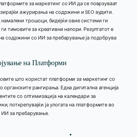
латформите за маркетинг со ИИ да се поврзуваат
изирајќи ажурирања на содржини и SEO аудити.
 намалени трошоци, бидејќи овие системи ги
 ги тимовите за креативни напори. Резултатот е
на содржини со ИИ за пребарување ја подобрува
ојување на Платформи
овите што користат платформи за маркетинг со
 органските рангирања. Една дигитална агенција
иентите со оптимизација на календари за
и, поткрепувајќи ја улогата на платформите во
 ИИ за пребарување.