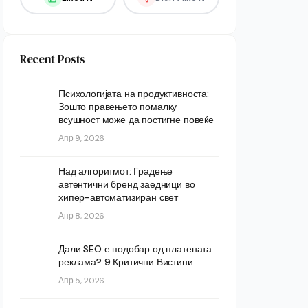
Recent Posts
Психологијата на продуктивноста:
Зошто правењето помалку
всушност може да постигне повеќе
Апр 9, 2026
Над алгоритмот: Градење
автентични бренд заедници во
хипер-автоматизиран свет
Апр 8, 2026
Дали SEO е подобар од платената
реклама? 9 Критични Вистини
Апр 5, 2026