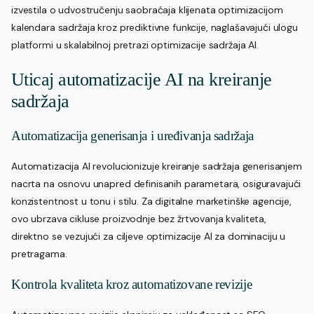
izvestila o udvostručenju saobraćaja klijenata optimizacijom
kalendara sadržaja kroz prediktivne funkcije, naglašavajući ulogu
platformi u skalabilnoj pretrazi optimizacije sadržaja AI.
Uticaj automatizacije AI na kreiranje
sadržaja
Automatizacija generisanja i uređivanja sadržaja
Automatizacija AI revolucionizuje kreiranje sadržaja generisanjem
nacrta na osnovu unapred definisanih parametara, osiguravajući
konzistentnost u tonu i stilu. Za digitalne marketinške agencije,
ovo ubrzava cikluse proizvodnje bez žrtvovanja kvaliteta,
direktno se vezujući za ciljeve optimizacije AI za dominaciju u
pretragama.
Kontrola kvaliteta kroz automatizovane revizije