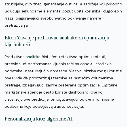
stručnjake, ovo znači generisanje outline-a sadržaja koji prirodno
uključuju sekundarne elemente poput upita korisnika i dugorepih
fraza, osiguravajući sveobuhvatno pokrivanje namere
pretraživanja.
Iskorišćavanje prediktivne analitike za optimizaciju
ključnih reči
Prediktivna
analitik
a čini kičmu efektivne optimizacije AI,
predviđajući performanse ključnih reči na osnovu istorijskih
podataka i nastupajućih obrazaca. Vlasnici biznisa mogu koristiti
ove uvide da prioritetizuju termine sa rastućim volumenima
pretrage, izbegavajući zamke preterane optimizacije. Digitalne
marketinške agencije često koriste dashboard-ove koji
vizuelizuju ove predikcije, omogućavajući odluke informisane
podacima koje poboljšavaju autoritet sajta.
Personalizacija kroz algoritme AI