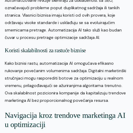
Automatizovane revizije skeniraju za usklađenost sa SEO,
označavajući probleme poput duplikatnog sadržaja ili tankih
stranica. Vlasnici biznisa imaju koristi od ovih provera, koje
održavaju visoke standarde i usklađuju se sa evoluirajućim
smernicama pretrage. Automatizacija AI tako služi kao budan
čuvar u procesu pretrage optimizacije sadržaja AI.
Koristi skalabilnosti za rastuće biznise
Kako biznisi rastu, automatizacija AI omogućava efikasno
rukovanje povećanim volumenima sadržaja. Digitalni marketinški
stručnjaci mogu rasporediti botove za optimizaciju u realnom
vremenu, prilagođavajući se ažuriranjima algoritama trenutno.
Ova skalabilnost pozicionira kompanije da kapitalizuju trendove
marketinga AI bez proporcionalnog povećanja resursa.
Navigacija kroz trendove marketinga AI
u optimizaciji