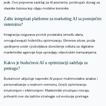
jezik. Ovo priprema sadržaj za AI asistente, proširujući doseg za
vlasnike biznisa koji ciljaju mobilne korisnike.
Zašto integrisati platforme za marketing AI sa postojećim
sistemima?
Integracija osigurava protok podataka između alata,
omogućavajući holističku optimizaciju. Eliminira silose, pruža
ujedinjene uvide i poboljšava donošenje odluka za digitalne
marketinške agencije koje upravljaju višestrukim kampanjama.
Kakva je budućnost AI u optimizaciji sadržaja za
pretragu?
Budućnost uključuje napredni AI poput multimodalne analize i
personalizacije u realnom vremenu, čineći optimizaciju
intuitivnijom i efektivnijom. Marketinški stručnjaci moraju
prihvatiti ove da zaštite strategije od evolucije pretrage.