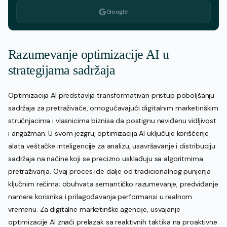
Google
Razumevanje optimizacije AI u
strategijama sadržaja
Optimizacija AI predstavlja transformativan pristup poboljšanju
sadržaja za pretraživače, omogućavajući digitalnim marketinškim
stručnjacima i vlasnicima biznisa da postignu neviđenu vidljivost
i angažman. U svom jezgru, optimizacija AI uključuje korišćenje
alata veštačke inteligencije za analizu, usavršavanje i distribuciju
sadržaja na načine koji se precizno usklađuju sa algoritmima
pretraživanja. Ovaj proces ide dalje od tradicionalnog punjenja
ključnim rečima; obuhvata semantičko razumevanje, predviđanje
namere korisnika i prilagođavanja performansi u realnom
vremenu. Za digitalne marketinške agencije, usvajanje
optimizacije AI znači prelazak sa reaktivnih taktika na proaktivne