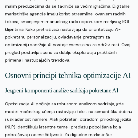
malim preduzećima da se takmiče sa većim igračima. Digitalne
marketinške agencije imaju koristi streamline-ovanjem radnih
tokova, smanjenjem manuelnog rada i isporukom merljivog ROI
klijentima. Kako pretraživači nastavljaju da prioritetizuju AI-
pokretanu personalizaciju, ovladavanje pretragom za
optimizaciju sadržaja AI postaje esencijalno za održivi rast. Ovaj
pregled postavlja scenu za dublju eksploraciju praktičnih
primena i nastupajućih trendova.
Osnovni principi tehnika optimizacije AI
Jezgreni komponenti analize sadržaja pokretane AI
Optimizacija AI počinje sa robusnom analizom sadržaja, gde
modeli mašinskog učenja rastavljaju tekst na semantičku dubinu
i usklađenost namere. Alati pokretani obradom prirodnog jezika
(NLP) identifikuju latentne teme i predlažu poboljšanja koja
poboljšavaju ocene čitljivosti. Za digitalne marketinške