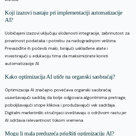
Koji izazovi nastaju pri implementaciji automatizacije
AI?
Uobičajeni izazovi uključuju složenosti integracije, zabrinutost za
privatnost podataka i potrebu za nadogradnjom veština.
Prevaziđite ih počevši malo, birajući usklađene alate i
investirajući u edukaciju tima da maksimizirate koristi
automatizacije AI.
Kako optimizacija AI utiče na organski saobraćaj?
Optimizacija AI značajno povećava organski saobraćaj
usavršavajući sadržaj da bolje odgovara algoritmima pretrage,
poboljšavajući stope klikova i produžavajući vek sadržaja.
Digitalni marketinški stručnjaci izveštavaju o održivom rastu jer
AI održava relevantnost tokom vremena.
Mogu li mala preduzeća priuštiti optimizaciju AI?