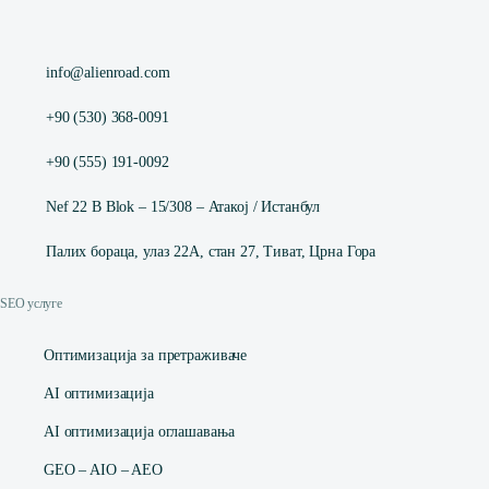
info@alienroad.com
+90 (530) 368-0091
+90 (555) 191-0092
Nef 22 B Blok – 15/308 – Атакој / Истанбул
Палих бораца, улаз 22А, стан 27, Тиват, Црна Гора
SEO услуге
Оптимизација за претраживаче
AI оптимизација
AI оптимизација оглашавања
GEO – AIO – AEO