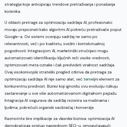
strategije koje anticipiraju trendove pretraživanja i ponašanja
korisnika.
U oblasti pretrage za optimizaciju sadržaja AI, profesionalci
moraju prepoznati kako algoritmi AI pokreću pretraživače poput
Google-a. Ovi sistemi ocenjuju sadržaj ne samo po
relevantnosti, već i po kvalitetu, svežini i kontekstualnoj
pogodnosti. Integracijom AI, marketinški stručnjaci mogu
automatizovati identifikaciju ključnih reči visoke vrednosti,
optimizovati meta oznake i čak predvideti viralnost sadržaja.
Ovaj visokonivojski strateški pregled otkriva da pretraga za
optimizaciju sadržaja AI nije samo alat, već
temel
jni element za
konkurentnu prednost. Biznisi koji ignorišu ovu evoluciju rizikuju
zastarevanje u sve više automatizovanom digitalnom pejzažu.
Integracija AI osigurava da sadržaj rezonira sa mašinama i
ljudima, pokrećući organski saobraćaj i konverzije.
Razmotrite šire implikacije za vlasnike biznisa: optimizacija AI
demokratizuje pristup naprednom SEO-u, omogućavajući