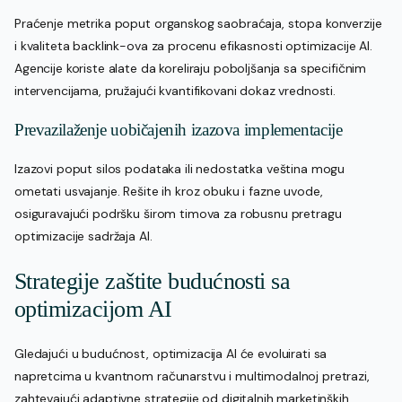
Praćenje metrika poput organskog saobraćaja, stopa konverzije
i kvaliteta backlink-ova za procenu efikasnosti optimizacije AI.
Agencije koriste alate da koreliraju poboljšanja sa specifičnim
intervencijama, pružajući kvantifikovani dokaz vrednosti.
Prevazilaženje uobičajenih izazova implementacije
Izazovi poput silos podataka ili nedostatka veština mogu
ometati usvajanje. Rešite ih kroz obuku i fazne uvode,
osiguravajući podršku širom timova za robusnu pretragu
optimizacije sadržaja AI.
Strategije zaštite budućnosti sa
optimizacijom AI
Gledajući u budućnost, optimizacija AI će evoluirati sa
napretcima u kvantnom računarstvu i multimodalnoj pretrazi,
zahtevajući adaptivne strategije od digitalnih marketinških