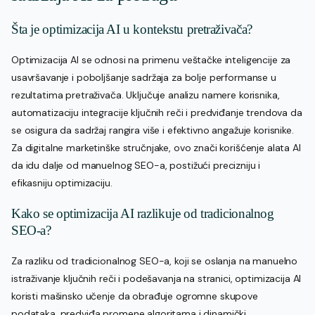
Šta je optimizacija AI u kontekstu pretraživača?
Optimizacija AI se odnosi na primenu veštačke inteligencije za
usavršavanje i poboljšanje sadržaja za bolje performanse u
rezultatima pretraživača. Uključuje analizu namere korisnika,
automatizaciju integracije ključnih reči i predviđanje trendova da
se osigura da sadržaj rangira više i efektivno angažuje korisnike.
Za digitalne marketinške stručnjake, ovo znači korišćenje alata AI
da idu dalje od manuelnog SEO-a, postižući precizniju i
efikasniju optimizaciju.
Kako se optimizacija AI razlikuje od tradicionalnog
SEO-a?
Za razliku od tradicionalnog SEO-a, koji se oslanja na manuelno
istraživanje ključnih reči i podešavanja na stranici, optimizacija AI
koristi mašinsko učenje da obrađuje ogromne skupove
podataka, predviđa promene algoritama i dinamički