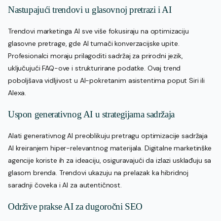
Nastupajući trendovi u glasovnoj pretrazi i AI
Trendovi marketinga AI sve više fokusiraju na optimizaciju
glasovne pretrage, gde AI tumači konverzacijske upite.
Profesionalci moraju prilagoditi sadržaj za prirodni jezik,
uključujući FAQ-ove i strukturirane podatke. Ovaj trend
poboljšava vidljivost u AI-pokretanim asistentima poput Siri ili
Alexa.
Uspon generativnog AI u strategijama sadržaja
Alati generativnog AI preoblikuju pretragu optimizacije sadržaja
AI kreiranjem hiper-relevantnog materijala. Digitalne marketinške
agencije koriste ih za ideaciju, osiguravajući da izlazi usklađuju sa
glasom brenda. Trendovi ukazuju na prelazak ka hibridnoj
saradnji čoveka i AI za autentičnost.
Održive prakse AI za dugoročni SEO