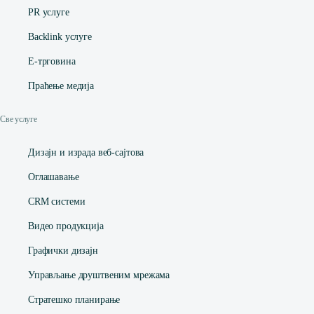
PR услуге
Backlink услуге
Е-трговина
Праћење медија
Све услуге
Дизајн и израда веб-сајтова
Оглашавање
CRM системи
Видео продукција
Графички дизајн
Управљање друштвеним мрежама
Стратешко планирање