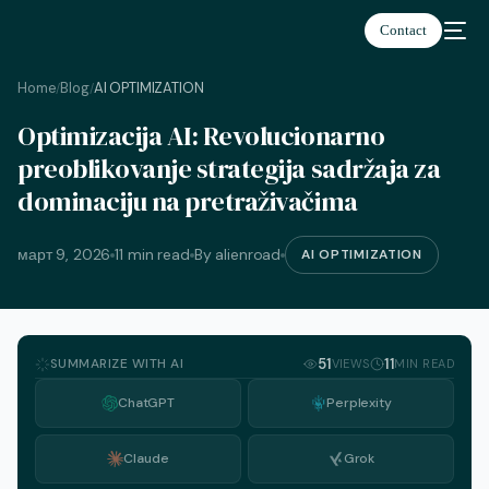
Contact
Home
Blog
AI OPTIMIZATION
/
/
Optimizacija AI: Revolucionarno
српски
preoblikovanje strategija sadržaja za
dominaciju na pretraživačima
март 9, 2026
11 min read
By alienroad
AI OPTIMIZATION
SUMMARIZE WITH AI
51
11
VIEWS
MIN READ
ChatGPT
Perplexity
Claude
Grok