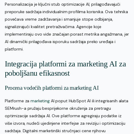
Personalizacija je ključni stub optimizacije AI, prilagođavajući
preporuke sadržaja individualnim profilima korisnika. Ova tehnika
povećava vreme zadržavanja i smanjuje stope odbijanja,
signalizirajući kvalitet pretraživačima. Agencije koje
implementiraju ovo vide značajan porast metrika angažmana, jer
AI dinamički prilagođava isporuku sadržaja preko uređaja i
platformi.
Integracija platformi za marketing AI za
poboljšanu efikasnost
Procena vodećih platformi za marketing AI
Platforme za
marketing
AI poput HubSpot AI ili integrisanih alata
SEMrush-a pružaju besprijekorne okruženja za pretragu
optimizacije sadržaja AI. Ove platforme agregiraju podatke iz
više izvora, nudeći ujedinjene interfejse za reviziju i optimizaciju
sadržaja. Digitalni marketinški stručnjaci cene njihovu