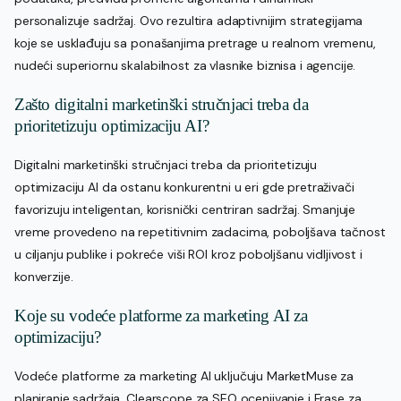
personalizuje sadržaj. Ovo rezultira adaptivnijim strategijama
koje se usklađuju sa ponašanjima pretrage u realnom vremenu,
nudeći superiornu skalabilnost za vlasnike biznisa i agencije.
Zašto digitalni marketinški stručnjaci treba da
prioritetizuju optimizaciju AI?
Digitalni marketinški stručnjaci treba da prioritetizuju
optimizaciju AI da ostanu konkurentni u eri gde pretraživači
favorizuju inteligentan, korisnički centriran sadržaj. Smanjuje
vreme provedeno na repetitivnim zadacima, poboljšava tačnost
u ciljanju publike i pokreće viši ROI kroz poboljšanu vidljivost i
konverzije.
Koje su vodeće platforme za marketing AI za
optimizaciju?
Vodeće platforme za marketing AI uključuju MarketMuse za
planiranje sadržaja, Clearscope za SEO ocenjivanje i Frase za