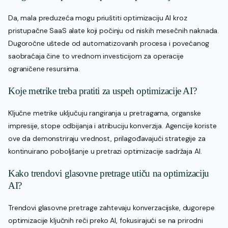
Da, mala preduzeća mogu priuštiti optimizaciju AI kroz
pristupačne SaaS alate koji počinju od niskih mesečnih naknada.
Dugoročne uštede od automatizovanih procesa i povećanog
saobraćaja čine to vrednom investicijom za operacije
ograničene resursima.
Koje metrike treba pratiti za uspeh optimizacije AI?
Ključne metrike uključuju rangiranja u pretragama, organske
impresije, stope odbijanja i atribuciju konverzija. Agencije koriste
ove da demonstriraju vrednost, prilagođavajući strategije za
kontinuirano poboljšanje u pretrazi optimizacije sadržaja AI.
Kako trendovi glasovne pretrage utiču na optimizaciju
AI?
Trendovi glasovne pretrage zahtevaju konverzacijske, dugorepe
optimizacije ključnih reči preko AI, fokusirajući se na prirodni