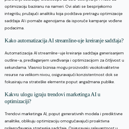
optimizaciju baziranu na nameri. Ovi alati se besprijekorno
integrišu, pružajući analitiku koja podržava pretragu optimizacije
sadržaja AI i pomaže agencijama da isporuče kampanje vođene
podacima.
Kako automatizacija AI streamline-uje kreiranje sadržaja?
Automatizacija AI streamline-uje kreiranje sadržaja generisanjem
outline-a, predlaganjem uređivanja i optimizacijom za čitljivost u
sekundama. Vlasnici biznisa mogu proizvoditi visokokvalitetne
resurse na velikom nivou, osiguravajući konzistentnost dok se
fokusiraju na strateške elemente poput angažmana publike.
Kakvu ulogu igraju trendovi marketinga AI u
optimizaciji?
Trendovi marketinga AI, poput generativnih modela i prediktivne
analitike, oblikuju optimizaciju omogućavajući proaktivna
prilagođavanja strategija sadržaja. Osiguravaju relevantnost u