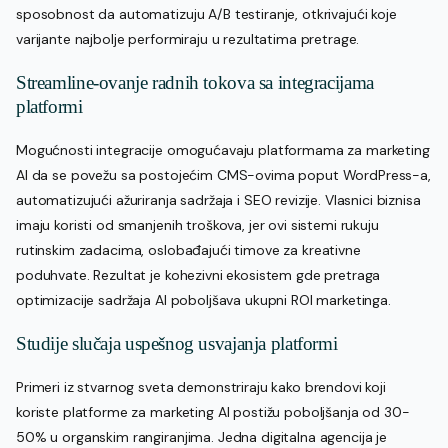
sposobnost da automatizuju A/B testiranje, otkrivajući koje
varijante najbolje performiraju u rezultatima pretrage.
Streamline-ovanje radnih tokova sa integracijama
platformi
Mogućnosti integracije omogućavaju platformama za marketing
AI da se povežu sa postojećim CMS-ovima poput WordPress-a,
automatizujući ažuriranja sadržaja i SEO revizije. Vlasnici biznisa
imaju koristi od smanjenih troškova, jer ovi sistemi rukuju
rutinskim zadacima, oslobađajući timove za kreativne
poduhvate. Rezultat je kohezivni ekosistem gde pretraga
optimizacije sadržaja AI poboljšava ukupni ROI marketinga.
Studije slučaja uspešnog usvajanja platformi
Primeri iz stvarnog sveta demonstriraju kako brendovi koji
koriste platforme za marketing AI postižu poboljšanja od 30-
50% u organskim rangiranjima. Jedna digitalna agencija je