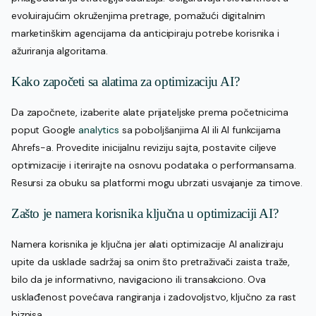
evoluirajućim okruženjima pretrage, pomažući digitalnim
marketinškim agencijama da anticipiraju potrebe korisnika i
ažuriranja algoritama.
Kako započeti sa alatima za optimizaciju AI?
Da započnete, izaberite alate prijateljske prema početnicima
poput Google
analytics
sa poboljšanjima AI ili AI funkcijama
Ahrefs-a. Provedite inicijalnu reviziju sajta, postavite ciljeve
optimizacije i iterirajte na osnovu podataka o performansama.
Resursi za obuku sa platformi mogu ubrzati usvajanje za timove.
Zašto je namera korisnika ključna u optimizaciji AI?
Namera korisnika je ključna jer alati optimizacije AI analiziraju
upite da usklade sadržaj sa onim što pretraživači zaista traže,
bilo da je informativno, navigaciono ili transakciono. Ova
usklađenost povećava rangiranja i zadovoljstvo, ključno za rast
biznisa.