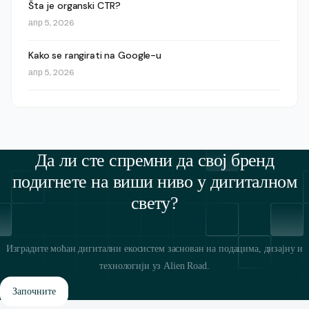
Šta je organski CTR?
апр 5, 2026
Kako se rangirati na Google-u
апр 5, 2026
Да ли сте спремни да свој бренд
подигнете на виши ниво у дигиталном
свету?
Изградите моћан дигитални екосистем заснован на подацима, дизајну и
технологији уз Alien Road.
Започните