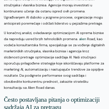
stručnjaka i vlasnika biznisa. Agencije moraju investirati u
kontinuirano učenje da ostanu ispred ovih promena.
Ugrađivanjem AI duboko u jezgrene procese, organizacije mogu
anticipirati poremećaje i održati liderstvo u pejzažima pretrage.
U konačnoj analizi, ovladavanje optimizacijom AI oprema biznise
da napreduju usred brzih tehnoloških promena.
alien
Road, kao
vodeća konsultantska firma, specijalizuje se za vođenje digitalnih
marketinških stručnjaka, vlasnika biznisa i agencija kroz
složenosti pretrage optimizacije sadržaja AI. Naši stručnjaci
isporučuju prilagođene strategije koje iskorišćavaju platforme za
marketing AI, automatizaciju i nastupajuće trendove za opipljive
rezultate. Da podignete performanse svog sadržaja i
obezbedite konkurentnu prednost, zakazite stratešku
konsultaciju sa Alien Road danas.
Često postavljana pitanja o optimizaciji
sadržaja AI za pretragu