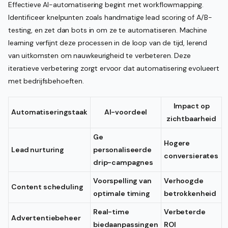
Effectieve AI-automatisering begint met workflowmapping.
Identificeer knelpunten zoals handmatige lead scoring of A/B-
testing, en zet dan bots in om ze te automatiseren. Machine
learning verfijnt deze processen in de loop van de tijd, lerend
van uitkomsten om nauwkeurigheid te verbeteren. Deze
iteratieve verbetering zorgt ervoor dat automatisering evolueert
met bedrijfsbehoeften.
Impact op
Automatiseringstaak
AI-voordeel
zichtbaarheid
Ge
Hogere
Lead nurturing
personaliseerde
conversierates
drip-campagnes
Voorspelling van
Verhoogde
Content scheduling
optimale timing
betrokkenheid
Real-time
Verbeterde
Advertentiebeheer
biedaanpassingen
ROI