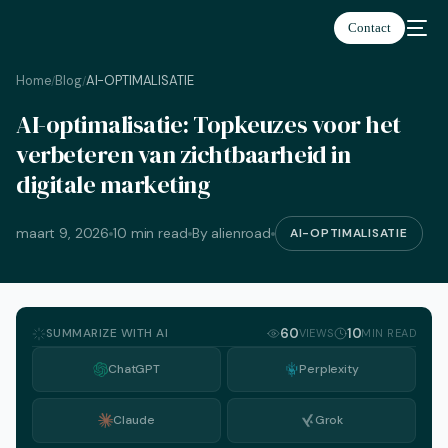
Contact
Home
Blog
AI-OPTIMALISATIE
/
/
AI-optimalisatie: Topkeuzes voor het
Nederlands
verbeteren van zichtbaarheid in
digitale marketing
maart 9, 2026
10 min read
By alienroad
AI-OPTIMALISATIE
SUMMARIZE WITH AI
60
10
VIEWS
MIN READ
ChatGPT
Perplexity
Claude
Grok