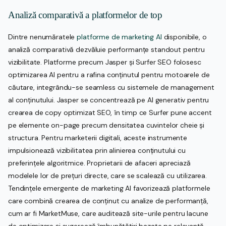
Analiză comparativă a platformelor de top
Dintre nenumăratele
platforme de marketing AI
disponibile, o
analiză comparativă dezvăluie performanțe standout pentru
vizibilitate. Platforme precum Jasper și Surfer SEO folosesc
optimizarea AI pentru a rafina conținutul pentru motoarele de
căutare, integrându-se seamless cu sistemele de management
al conținutului. Jasper se concentrează pe AI generativ pentru
crearea de copy optimizat SEO, în timp ce Surfer pune accent
pe elemente on-page precum densitatea cuvintelor cheie și
structura. Pentru marketerii digitali, aceste instrumente
impulsionează vizibilitatea prin alinierea conținutului cu
preferințele algoritmice. Proprietarii de afaceri apreciază
modelele lor de prețuri directe, care se scalează cu utilizarea.
Tendințele emergente de marketing AI favorizează platformele
care combină crearea de conținut cu analize de performanță,
cum ar fi MarketMuse, care auditează site-urile pentru lacune
de optimizare și sugerează îmbunătățiri bazate pe relevanță