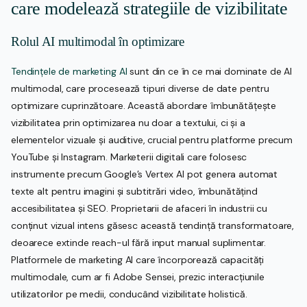
care modelează strategiile de vizibilitate
Rolul AI multimodal în optimizare
Tendințele de marketing AI
sunt din ce în ce mai dominate de AI
multimodal, care procesează tipuri diverse de date pentru
optimizare cuprinzătoare. Această abordare îmbunătățește
vizibilitatea prin optimizarea nu doar a textului, ci și a
elementelor vizuale și auditive, crucial pentru platforme precum
YouTube și Instagram. Marketerii digitali care folosesc
instrumente precum Google’s Vertex AI pot genera automat
texte alt pentru imagini și subtitrări video, îmbunătățind
accesibilitatea și SEO. Proprietarii de afaceri în industrii cu
conținut vizual intens găsesc această tendință transformatoare,
deoarece extinde reach-ul fără input manual suplimentar.
Platformele de marketing AI care încorporează capacități
multimodale, cum ar fi Adobe Sensei, prezic interacțiunile
utilizatorilor pe medii, conducând vizibilitate holistică.