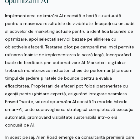
optimizării AI
Implementarea optimizării AI necesită o hartă structurată
pentru a maximiza rezultatele de vizibilitate. Începeți cu un audit
al activelor de marketing actuale pentru a identifica lacunele de
optimizare, apoi selectați servicii bazate pe alinierea cu
obiectivele afacerii. Testarea pilot pe campanii mai mici permite
rafinarea înainte de implementarea la scară largă, încorporând
bucle de feedback prin automatizare AI. Marketerii digitali ar
trebui să monitorizeze indicatori cheie de performanță precum
timpul de ședere și ratele de bounce pentru a evalua
eficacitatea. Proprietarii de afaceri pot folosi parteneriate cu
agenții pentru ghidare expertă, asigurând integrare seamless.
Privind înainte, viitorul optimizării AI constă în modele hibride
uman-AI, unde supravegherea strategică completează execuția
automată, promovând vizibilitate sustenabilă într-o eră
condusă de AI.
În acest peisaj, Alien Road emerge ca consultanță premieră care