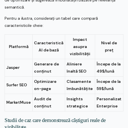
semantică.
Pentru a ilustra, considerați un tabel care compară
caracteristicile cheie:
Impact
Caracteristică
Nivel de
Platformă
asupra
AI de bază
preț
vizibilității
Generare de
Aliniere
Începe de la
Jasper
conținut
înaltă SEO
49$/lună
Optimizare
Clasamente
Începe de la
Surfer SEO
on-page
îmbunătățite
59$/lună
Audit de
Insights
Personalizat
MarketMuse
conținut
strategice
Enterprise
Studii de caz care demonstrează câștiguri reale de
vizibilitate