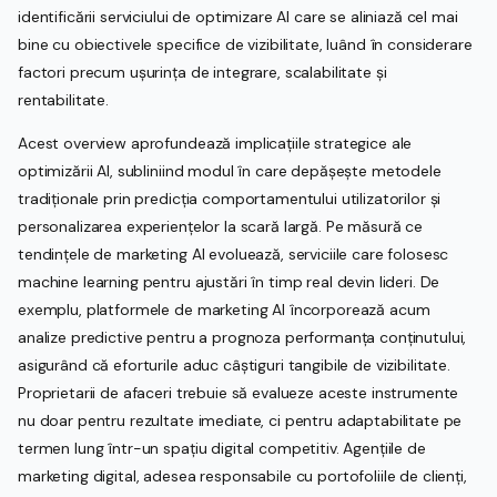
identificării serviciului de optimizare AI care se aliniază cel mai
bine cu obiectivele specifice de vizibilitate, luând în considerare
factori precum ușurința de integrare, scalabilitate și
rentabilitate.
Acest overview aprofundează implicațiile strategice ale
optimizării AI, subliniind modul în care depășește metodele
tradiționale prin predicția comportamentului utilizatorilor și
personalizarea experiențelor la scară largă. Pe măsură ce
tendințele de marketing AI evoluează, serviciile care folosesc
machine learning pentru ajustări în timp real devin lideri. De
exemplu, platformele de marketing AI încorporează acum
analize predictive pentru a prognoza performanța conținutului,
asigurând că eforturile aduc câștiguri tangibile de vizibilitate.
Proprietarii de afaceri trebuie să evalueze aceste instrumente
nu doar pentru rezultate imediate, ci pentru adaptabilitate pe
termen lung într-un spațiu digital competitiv. Agențiile de
marketing digital, adesea responsabile cu portofoliile de clienți,