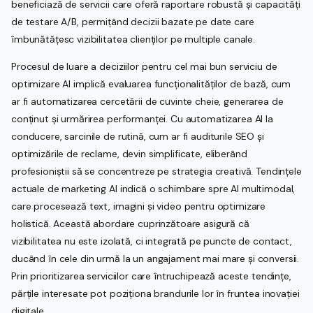
beneficiază de servicii care oferă raportare robustă și capacități
de testare A/B, permițând decizii bazate pe date care
îmbunătățesc vizibilitatea clienților pe multiple canale.
Procesul de luare a deciziilor pentru cel mai bun serviciu de
optimizare AI implică evaluarea funcționalităților de bază, cum
ar fi automatizarea cercetării de cuvinte cheie, generarea de
conținut și urmărirea performanței. Cu automatizarea AI la
conducere, sarcinile de rutină, cum ar fi auditurile SEO și
optimizările de reclame, devin simplificate, eliberând
profesioniștii să se concentreze pe strategia creativă. Tendințele
actuale de marketing AI indică o schimbare spre AI multimodal,
care procesează text, imagini și video pentru optimizare
holistică. Această abordare cuprinzătoare asigură că
vizibilitatea nu este izolată, ci integrată pe puncte de contact,
ducând în cele din urmă la un angajament mai mare și conversii.
Prin prioritizarea serviciilor care întruchipează aceste tendințe,
părțile interesate pot poziționa brandurile lor în fruntea inovației
digitale.