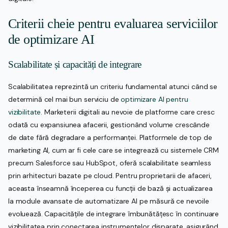
Criterii cheie pentru evaluarea serviciilor
de optimizare AI
Scalabilitate și capacități de integrare
Scalabilitatea reprezintă un criteriu fundamental atunci când se
determină cel mai bun serviciu de
optimizare AI pentru
vizibilitate
. Marketerii digitali au nevoie de platforme care cresc
odată cu expansiunea afacerii, gestionând volume crescânde
de date fără degradare a performanței. Platformele de top de
marketing AI, cum ar fi cele care se integrează cu sistemele CRM
precum Salesforce sau HubSpot, oferă scalabilitate seamless
prin arhitecturi bazate pe cloud. Pentru proprietarii de afaceri,
aceasta înseamnă începerea cu funcții de bază și actualizarea
la module avansate de automatizare AI pe măsură ce nevoile
evoluează. Capacitățile de integrare îmbunătățesc în continuare
vizibilitatea prin conectarea instrumentelor disparate, asigurând