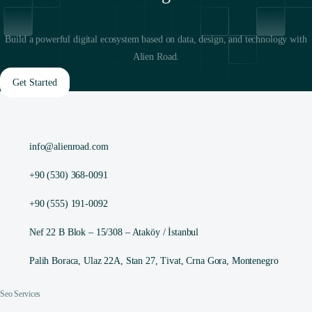
Build a powerful digital ecosystem based on data, design, and technology with
Alien Road.
Get Started
info@alienroad.com
+90 (530) 368-0091
+90 (555) 191-0092
Nef 22 B Blok – 15/308 – Ataköy / İstanbul
Palih Boraca, Ulaz 22A, Stan 27, Tivat, Crna Gora, Montenegro
Seo Services