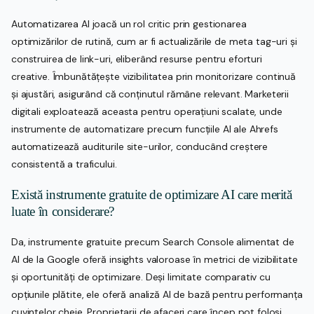
Automatizarea AI joacă un rol critic prin gestionarea
optimizărilor de rutină, cum ar fi actualizările de meta tag-uri și
construirea de link-uri, eliberând resurse pentru eforturi
creative. Îmbunătățește vizibilitatea prin monitorizare continuă
și ajustări, asigurând că conținutul rămâne relevant. Marketerii
digitali exploatează aceasta pentru operațiuni scalate, unde
instrumente de automatizare precum funcțiile AI ale Ahrefs
automatizează auditurile site-urilor, conducând creștere
consistentă a traficului.
Există instrumente gratuite de optimizare AI care merită
luate în considerare?
Da, instrumente gratuite precum Search Console alimentat de
AI de la Google oferă insights valoroase în metrici de vizibilitate
și oportunități de optimizare. Deși limitate comparativ cu
opțiunile plătite, ele oferă analiză AI de bază pentru performanța
cuvintelor cheie. Proprietarii de afaceri care încep pot folosi