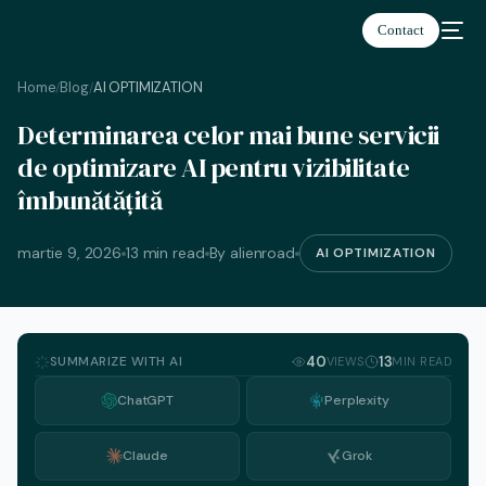
Contact
Home
Blog
AI OPTIMIZATION
/
/
Determinarea celor mai bune servicii
Română
de optimizare AI pentru vizibilitate
îmbunătățită
martie 9, 2026
13 min read
By alienroad
AI OPTIMIZATION
SUMMARIZE WITH AI
40
13
VIEWS
MIN READ
ChatGPT
Perplexity
Claude
Grok