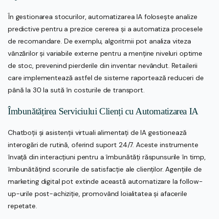
În gestionarea stocurilor, automatizarea IA folosește analize
predictive pentru a prezice cererea și a automatiza procesele
de recomandare. De exemplu, algoritmii pot analiza viteza
vânzărilor și variabile externe pentru a menține niveluri optime
de stoc, prevenind pierderile din inventar nevândut. Retailerii
care implementează astfel de sisteme raportează reduceri de
până la 30 la sută în costurile de transport.
Îmbunătățirea Serviciului Clienți cu Automatizarea IA
Chatboții și asistenții virtuali alimentați de IA gestionează
interogări de rutină, oferind suport 24/7. Aceste instrumente
învață din interacțiuni pentru a îmbunătăți răspunsurile în timp,
îmbunătățind scorurile de satisfacție ale clienților. Agențiile de
marketing digital pot extinde această automatizare la follow-
up-urile post-achiziție, promovând loialitatea și afacerile
repetate.