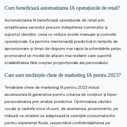
Cum beneficiază automatizarea IA operațiunile de retail?
Automatizarea IA beneficiază operațiunile de retail prin
simplificarea sarcinilor precum îndeplinirea comenzilor și
suportul clienților, ceea ce reduce erorile manuale și costurile
operaționale. Ea permite mentenanță predictivă în lanțurile de
aprovizionare și timpi de răspuns mai rapizi la schimbările pieței,
promovând un model de afaceri mai rezilient care suportă
scalabilitatea fără creșteri proporționale ale personalului.
Care sunt tendințele cheie de marketing IA pentru 2023?
Tendințele cheie de marketing IA pentru 2023 includ
ascensiunea IA generative pentru crearea de conținut și hiper-
personalizarea prin analize predictive. Optimizarea căutării
vocale și cadrele etice IA sunt, de asemenea, proeminente, pe
măsură ce retailerii se adaptează la cerințele consumatorilor
pentru experiențe fluide, respectând confidențialitatea pe