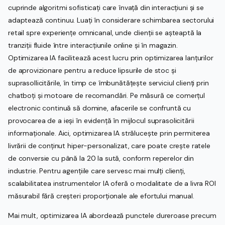
cuprinde algoritmi sofisticați care învață din interacțiuni și se
adaptează continuu. Luați în considerare schimbarea sectorului
retail spre experiențe omnicanal, unde clienții se așteaptă la
tranziții fluide între interacțiunile online și în magazin.
Optimizarea IA facilitează acest lucru prin optimizarea lanțurilor
de aprovizionare pentru a reduce lipsurile de stoc și
suprasollicitările, în timp ce îmbunătățește serviciul clienți prin
chatboți și motoare de recomandări. Pe măsură ce comerțul
electronic continuă să domine, afacerile se confruntă cu
provocarea de a ieși în evidență în mijlocul suprasolicitării
informaționale. Aici, optimizarea IA strălucește prin permiterea
livrării de conținut hiper-personalizat, care poate crește ratele
de conversie cu până la 20 la sută, conform reperelor din
industrie. Pentru agențiile care servesc mai mulți clienți,
scalabilitatea instrumentelor IA oferă o modalitate de a livra ROI
măsurabil fără creșteri proporționale ale efortului manual.
Mai mult, optimizarea IA abordează punctele dureroase precum