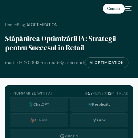
Contact
Home
Blog
AI OPTIMIZATION
/
/
Stăpânirea Optimizării IA: Strategii
Română
pentru Succesul în Retail
martie 9, 2026
13 min read
By alienroad
AI OPTIMIZATION
SUMMARIZE WITH AI
57
13
VIEWS
MIN READ
ChatGPT
Perplexity
Claude
Grok
Google