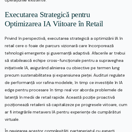
Executarea Strategică pentru
Optimizarea IA Viitoare în Retail
Privind în perspectivă, executarea strategică a optimizării IA în
retail cere o foaie de parcurs vizionară care încorporează
tehnologii emergente și guvernanță adaptivă. Afacerile ar trebui
să stabilească echipe cross-funcționale pentru a supraveghea
inițiativele IA, asigurând alinierea cu obiective pe termen lung
precum sustenabilitatea și expansiunea pieței. Audituri regulate
de performanță vor rafina modelele, în timp ce investițiile în IA
edge pentru procesare în timp real vor aborda problemele de
latență în medii de retail rapide. Această poziție proactivă
poziționează retailerii să capitalizeze pe progresele viitoare, cum
ar fi integrările metavers IA pentru experiențe de cumpărături
virtuale.
În navigarea acestor complexități, parteneriatul cu experți