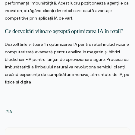
performanță îmbunătățită. Acest lucru poziționează agențiile ca
inovatori, atrăgând clienți din retail care caută avantaje
competitive prin aplicații IA de vârf.
Ce dezvoltări viitoare așteaptă optimizarea IA în retail?
Dezvoltările viitoare în optimizarea IA pentru retail includ viziune
computerizată avansată pentru analize în magazin și hibrizi
blockchain-IA pentru lanțuri de aprovizionare sigure. Procesarea
îmbunătățită a limbajului natural va revoluționa serviciul clienți,
creând experiențe de cumpărături imersive, alimentate de IA, pe
fizice și digita
#IA