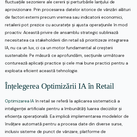
fluctuațiile sezoniere ale cererii și perturbările lanțului de
aprovizionare. Prin procesarea datelor istorice de vânzări alături
de factori externi precum vremea sau indicatorii economici,
retailerii pot prezice cu acuratețe și ajusta operațiunile în mod
proactiv. Această privire de ansamblu strategic subliniază
necesitatea ca stakeholderii din retail să prioritizeze integrarea
IA, nu ca un lux, ci ca un motor fundamental al creșterii
sustenabile. Pe măsură ce aprofundăm, secțiunile următoare
conturează aplicații practice și cele mai bune practici pentru a
exploata eficient această tehnologie.
Înțelegerea Optimizării IA în Retail
Optimizarea IA
în retail se referă la aplicarea sistematică a
inteligenței artificiale pentru a îmbunătăți luarea deciziilor și
eficiența operațională. Ea implică implementarea modelelor de
învățare automată pentru a procesa date din diverse surse,
inclusiv sisteme de punct de vânzare, platforme de