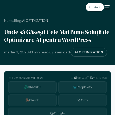
Contact
Home
Blog
AI OPTIMIZATION
/
/
Unde să Găsești Cele Mai Bune Soluții de
Română
Optimizare AI pentru WordPress
martie 9, 2026
13 min read
By alienroad
AI OPTIMIZATION
SUMMARIZE WITH AI
41
13
VIEWS
MIN READ
ChatGPT
Perplexity
Claude
Grok
Google