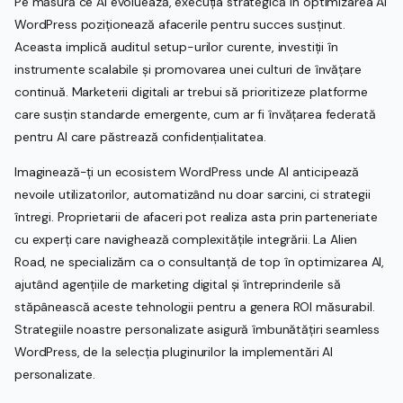
Pe măsură ce AI evoluează, execuția strategică în optimizarea AI
WordPress poziționează afacerile pentru succes susținut.
Aceasta implică auditul setup-urilor curente, investiții în
instrumente scalabile și promovarea unei culturi de învățare
continuă. Marketerii digitali ar trebui să prioritizeze platforme
care susțin standarde emergente, cum ar fi învățarea federată
pentru AI care păstrează confidențialitatea.
Imaginează-ți un ecosistem WordPress unde AI anticipează
nevoile utilizatorilor, automatizând nu doar sarcini, ci strategii
întregi. Proprietarii de afaceri pot realiza asta prin parteneriate
cu experți care navighează complexitățile integrării. La Alien
Road, ne specializăm ca o consultanță de top în optimizarea AI,
ajutând agențiile de marketing digital și întreprinderile să
stăpânească aceste tehnologii pentru a genera ROI măsurabil.
Strategiile noastre personalizate asigură îmbunătățiri seamless
WordPress, de la selecția pluginurilor la implementări AI
personalizate.