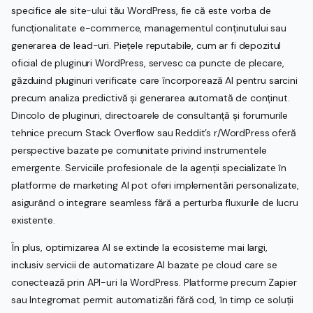
specifice ale site-ului tău WordPress, fie că este vorba de
funcționalitate e-commerce, managementul conținutului sau
generarea de lead-uri. Piețele reputabile, cum ar fi depozitul
oficial de pluginuri WordPress, servesc ca puncte de plecare,
găzduind pluginuri verificate care încorporează AI pentru sarcini
precum analiza predictivă și generarea automată de conținut.
Dincolo de pluginuri, directoarele de consultanță și forumurile
tehnice precum Stack Overflow sau Reddit’s r/WordPress oferă
perspective bazate pe comunitate privind instrumentele
emergente. Serviciile profesionale de la agenții specializate în
platforme de marketing AI pot oferi implementări personalizate,
asigurând o integrare seamless fără a perturba fluxurile de lucru
existente.
În plus, optimizarea AI se extinde la ecosisteme mai largi,
inclusiv servicii de automatizare AI bazate pe cloud care se
conectează prin API-uri la WordPress. Platforme precum Zapier
sau Integromat permit automatizări fără cod, în timp ce soluții