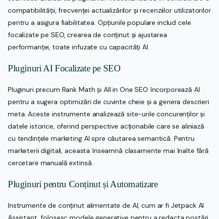
compatibilității, frecvenței actualizărilor și recenziilor utilizatorilor
pentru a asigura fiabilitatea. Opțiunile populare includ cele
focalizate pe SEO, crearea de conținut și ajustarea
performanței, toate infuzate cu capacități AI.
Pluginuri AI Focalizate pe SEO
Pluginuri precum Rank Math și All in One SEO încorporează AI
pentru a sugera optimizări de cuvinte cheie și a genera descrieri
meta. Aceste instrumente analizează site-urile concurenților și
datele istorice, oferind perspective acționabile care se aliniază
cu tendințele marketing AI spre căutarea semantică. Pentru
marketerii digitali, aceasta înseamnă clasamente mai înalte fără
cercetare manuală extinsă.
Pluginuri pentru Conținut și Automatizare
Instrumente de conținut alimentate de AI, cum ar fi Jetpack AI
Assistant, folosesc modele generative pentru a redacta postări,