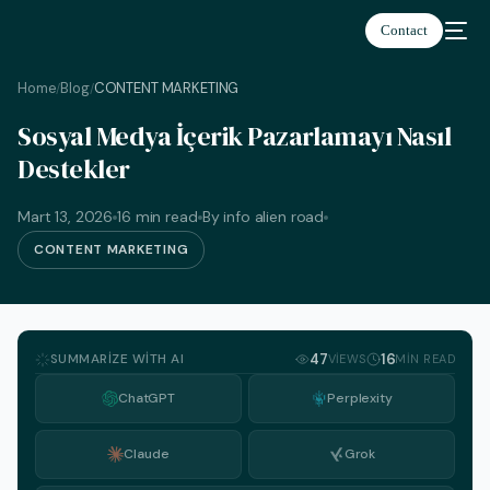
Contact
Home
Blog
CONTENT MARKETING
/
/
Sosyal Medya İçerik Pazarlamayı Nasıl
Destekler
Türkçe
Mart 13, 2026
16 min read
By info alien road
CONTENT MARKETING
SUMMARIZE WITH AI
47
16
VIEWS
MIN READ
ChatGPT
Perplexity
Claude
Grok