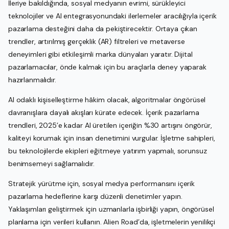
İleriye bakıldığında, sosyal medyanın evrimi, sürükleyici
teknolojiler ve AI entegrasyonundaki ilerlemeler aracılığıyla içerik
pazarlama desteğini daha da pekiştirecektir. Ortaya çıkan
trendler, artırılmış gerçeklik (AR) filtreleri ve metaverse
deneyimleri gibi etkileşimli marka dünyaları yaratır. Dijital
pazarlamacılar, önde kalmak için bu araçlarla deney yaparak
hazırlanmalıdır.
AI odaklı kişiselleştirme hâkim olacak, algoritmalar öngörüsel
davranışlara dayalı akışları kürate edecek. İçerik pazarlama
trendleri, 2025’e kadar AI üretilen içeriğin %30 artışını öngörür,
kaliteyi korumak için insan denetimini vurgular. İşletme sahipleri,
bu teknolojilerde ekipleri eğitmeye yatırım yapmalı, sorunsuz
benimsemeyi sağlamalıdır.
Stratejik yürütme için, sosyal medya performansını içerik
pazarlama hedeflerine karşı düzenli denetimler yapın.
Yaklaşımları geliştirmek için uzmanlarla işbirliği yapın, öngörüsel
planlama için verileri kullanın. Alien Road’da, işletmelerin yenilikçi