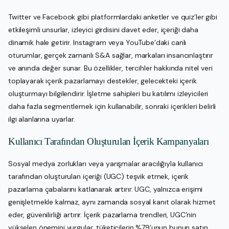
Twitter ve Facebook gibi platformlardaki anketler ve quiz’ler gibi
etkileşimli unsurlar, izleyici girdisini davet eder, içeriği daha
dinamik hale getirir. Instagram veya YouTube’daki canlı
oturumlar, gerçek zamanlı S&A sağlar, markaları insancınlaştırır
ve anında değer sunar. Bu özellikler, tercihler hakkında nitel veri
toplayarak içerik pazarlamayı destekler, gelecekteki içerik
oluşturmayı bilgilendirir. İşletme sahipleri bu katılımı izleyicileri
daha fazla segmentlemek için kullanabilir, sonraki içerikleri belirli
ilgi alanlarına uyarlar.
Kullanıcı Tarafından Oluşturulan İçerik Kampanyaları
Sosyal medya zorlukları veya yarışmalar aracılığıyla kullanıcı
tarafından oluşturulan içeriği (UGC) teşvik etmek, içerik
pazarlama çabalarını katlanarak artırır. UGC, yalnızca erişimi
genişletmekle kalmaz, aynı zamanda sosyal kanıt olarak hizmet
eder, güvenilirliği artırır. İçerik pazarlama trendleri, UGC’nin
yükselen önemini vurgular, tüketicilerin %79’unun bunun satın