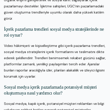
organik erişimi genişleterek ve sosyal kanıt sağlayarak içerik
pazarlamayı destekler. İşletme sahipleri, UGC’nin pazarlamadaki
güven oluşturma trendleriyle uyumlu olarak daha yüksek katılım
görür.
İçerik pazarlama trendleri sosyal medya stratejilerinde ne
rol oynar?
Video hâkimiyeti ve kişiselleştirme gibi içerik pazarlama trendleri,
sosyal medya stratejilerini içerik formatlarını ve teslimatını dikte
ederek şekillendirir. Trendleri benimsemek rekabet gücünü sağlar,
platformlar zamanlı, yenilikçi paylaşımları tercih eder. Ajanslar
bunları raporlar aracılığıyla izler, planları alakalılık ve izleyici ilgisini
korumak için uyarlar.
Sosyal medya içerik pazarlamada potansiyel müşteri
oluşturmaya nasıl yardımcı olur?
Sosyal medya, kapılı içerik, potansiyel müşteri reklamları ve bilgi
yakalayan sohbet botları sunarak potansiyel müşteriler