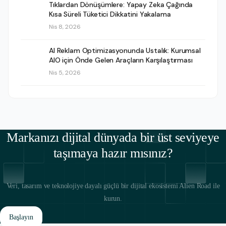
Tıklardan Dönüşümlere: Yapay Zeka Çağında
Kısa Süreli Tüketici Dikkatini Yakalama
Nis 8, 2026
AI Reklam Optimizasyonunda Ustalık: Kurumsal
AIO için Önde Gelen Araçların Karşılaştırması
Nis 5, 2026
Markanızı dijital dünyada bir üst seviyeye
taşımaya hazır mısınız?
Veri, tasarım ve teknolojiye dayalı güçlü bir dijital ekosistemi Alien Road ile
kurun.
Başlayın