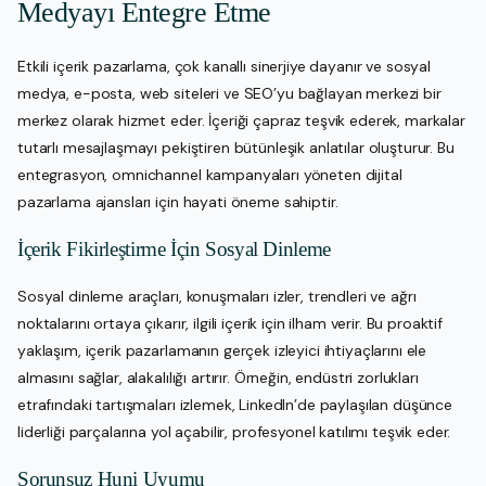
Medyayı Entegre Etme
Etkili içerik pazarlama, çok kanallı sinerjiye dayanır ve sosyal
medya, e-posta, web siteleri ve SEO’yu bağlayan merkezi bir
merkez olarak hizmet eder. İçeriği çapraz teşvik ederek, markalar
tutarlı mesajlaşmayı pekiştiren bütünleşik anlatılar oluşturur. Bu
entegrasyon, omnichannel kampanyaları yöneten dijital
pazarlama ajansları için hayati öneme sahiptir.
İçerik Fikirleştirme İçin Sosyal Dinleme
Sosyal dinleme araçları, konuşmaları izler, trendleri ve ağrı
noktalarını ortaya çıkarır, ilgili içerik için ilham verir. Bu proaktif
yaklaşım, içerik pazarlamanın gerçek izleyici ihtiyaçlarını ele
almasını sağlar, alakalılığı artırır. Örneğin, endüstri zorlukları
etrafındaki tartışmaları izlemek, LinkedIn’de paylaşılan düşünce
liderliği parçalarına yol açabilir, profesyonel katılımı teşvik eder.
Sorunsuz Huni Uyumu