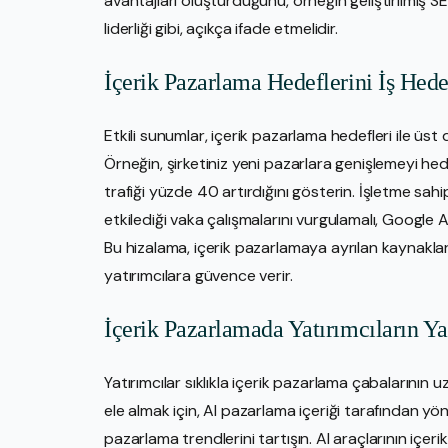
avantajları oluşturduğunu, örneğin geliştirilmiş 
liderliği gibi, açıkça ifade etmelidir.
İçerik Pazarlama Hedeflerini İş Hed
Etkili sunumlar, içerik pazarlama hedefleri ile üst
Örneğin, şirketiniz yeni pazarlara genişlemeyi hed
trafiği yüzde 40 artırdığını gösterin. İşletme sahi
etkilediği vaka çalışmalarını vurgulamalı, Google Ana
Bu hizalama, içerik pazarlamaya ayrılan kaynaklar
yatırımcılara güvence verir.
İçerik Pazarlamada Yatırımcıların Y
Yatırımcılar sıklıkla içerik pazarlama çabalarının u
ele almak için, AI pazarlama içeriği tarafından yönlen
pazarlama trendlerini tartışın. AI araçlarının içeri