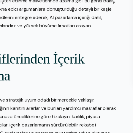
şteri edinme maliyetlerinde azalma gibi. Bu genel bakış,
i ikna edici argümanlara dönüştürdüğü detaylı bir keşfe
dlerini entegre ederek, AI pazarlama içeriği dahil,
numlandırır ve yüksek büyüme fırsatları arayan
flerinden İçerik
ma
 ve stratejik uyum odaklı bir mercekle yaklaşır.
ğının kanıtını ararlar ve bunları yardımcı masraflar olarak
zu önceliklerine göre hizalayın: karlılık, piyasa
ılar, içerik pazarlamanın sürdürülebilir rekabet