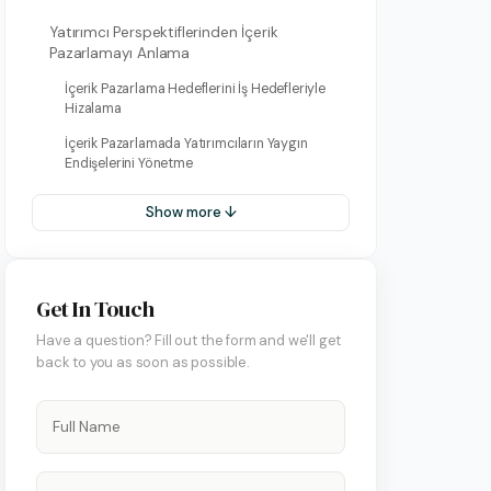
Yatırımcı Perspektiflerinden İçerik
Pazarlamayı Anlama
İçerik Pazarlama Hedeflerini İş Hedefleriyle
Hizalama
İçerik Pazarlamada Yatırımcıların Yaygın
Endişelerini Yönetme
Show more ↓
on Hesap Yönetimi
 Yönetimi
Get In Touch
art Yönetimi
Have a question? Fill out the form and we'll get
back to you as soon as possible.
ify Yönetimi
 Yönetimi