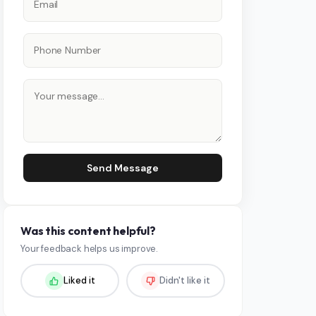
Send Message
Was this content helpful?
Your feedback helps us improve.
Liked it
Didn't like it