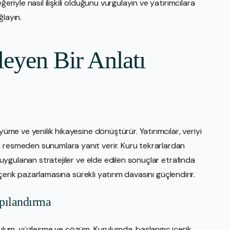
eriyle nasıl ilişkili olduğunu vurgulayın ve yatırımcılara
ğlayın.
leyen Bir Anlatı
yüme ve yenilik hikayesine dönüştürür. Yatırımcılar, veriyi
u resmeden sunumlara yanıt verir. Kuru tekrarlardan
, uygulanan stratejiler ve elde edilen sonuçlar etrafında
 içerik pazarlamasına sürekli yatırım davasını güçlendirir.
apılandırma
urulum, yüzleşme ve çözüm. Kurulumda, başlangıç içerik