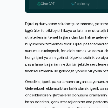
ChatGPT
Perplexity
Dijital iş dünyasının rekabetçi ortamında, yatırım
içgörüler ile etkileyici hikaye anlatımının stratejik
stratejilerinin temel taşlarından biri haline gele
büyümesini tetiklemektedir. Dijital pazarlamacılar, 
sunumu ustalaşmak, fon elde etmek ve somut değe
her girişimi yatırım getirisi, ölçeklenebilirlik ve p
pazarlama başarılarını etkili bir şekilde sergilem
finansal uzmanlık ile geleceğe yönelik vizyonla re
Öncelikle, içerik pazarlamanın organizasyonunuzd
Geleneksel reklamcılıktan farklı olarak, içerik paz
önceliklendiren işletmelerin dönüşüm oranlarının 
hitap ederken, içerik stratejilerinizin ana perfor