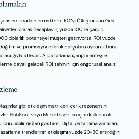
plamaları
şarısını sunarken en üsttedir. ROI’yi (Oluşturulan Gelir –
liyetleri olarak hesaplayın, yüzde 100 ile çarpın.
.000 dolarlık potansiyel müşteri getiriyorsa, ROI yüzde
a, dağıtım ve promosyon olarak parçalara ayırarak bunu
i aracılığıyla atfeder. AI pazarlama içeriğini entegre
lerine dayalı gelecek ROI tahmini için öngörüsel analiz
İzleme
aşımlar gibi etkileşim metrikleri içerik rezonansını
 izler. HubSpot veya Marketo gibi araçları kullanarak
rdürülebilir değeri gösterin. Dijital pazarlama ajansları,
 pazarlama trendlerinin etkileşimi yüzde 20-30 artırdığını