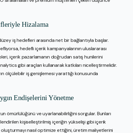
SEO sıralamaları ve premium müşterileri çeken düşünce
efleriyle Hizalama
 düzey iş hedefleri arasında net bir bağlantıyla başlar.
efliyorsa, hedefli içerik kampanyalarının uluslararası
pleri, içerik pazarlamanın doğrudan satış hunilerini
lytics gibi araçları kullanarak katkıları nicelleştirmelidir.
ın ölçülebilir iş genişlemesi yarattığı konusunda
aygın Endişelerini Yönetme
zun ömürlülüğünü ve uyarlanabilirliğini sorgular. Bunları
dirilen kişiselleştirilmiş içeriğin yükselişi gibi içerik
k oluşturmayı nasıl optimize ettiğini, üretim maliyetlerini