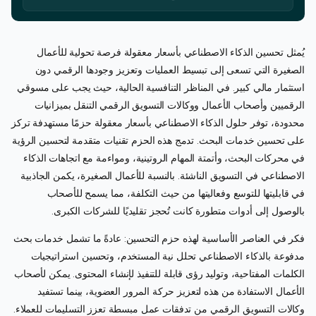
يُمثل تحسين الذكاء الاصطناعي بأسعار معقولة فرصة تحولية للأعمال
الصغيرة التي تسعى إلى تبسيط العمليات وتعزيز وجودها الرقمي دون
استثمار مالي كبير. في المناظر التنافسية الحالية، حيث يجب على مسوقي
الرقميين وأصحاب الأعمال ووكالات التسويق الرقمي التنقل بميزانيات
محدودة، توفر حلول الذكاء الاصطناعي بأسعار معقولة حزمًا مستهدفة تركز
على تحسين خدمات البحث. تدمج هذه الحزم تقنيات متقدمة لتحسين الرؤية
في محركات البحث، وأتمتة المهام الروتينية، ومواءمة مع اتجاهات الذكاء
الاصطناعي في التسويق الناشئة. بالنسبة للأعمال الصغيرة، يكمن الجاذبية
في قابليتها للتوسع وفعاليتها من حيث التكلفة، مما يسمح للأصحاب
بالوصول إلى أدوات متطورة كانت تُحجز تقليديًا للشركات الكبرى.
فكر في العناصر الأساسية لهذه حزم التحسين: عادةً ما تشمل خدمات بحث
مدفوعة بالذكاء الاصطناعي تحلل نية المستخدم، وتحسين استراتيجيات
الكلمات المفتاحية، وتوليد رؤى قابلة للتنفيذ لإنشاء المحتوى. يمكن لأصحاب
الأعمال الاستفادة من هذه لتعزيز حركة المرور العضوية، بينما تستفيد
وكالات التسويق الرقمي من تدفقات عمل مبسطة تعزز التسليمات للعملاء.