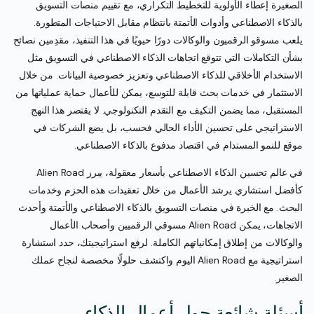
الصغيرة إعطاء الأولوية للتخطيط التكراري، مع تقييم منصات التسويق
بالذكاء الاصطناعي وأدوات الأتمتة بانتظام مقابل الاحتياجات المتطورة.
يلعب مسوقو الرقميون والوكالات دورًا حيويًا في هذا التنفيذ، مقدِمين نصائح
بشأن التكاملات التي تتوقع اتجاهات الذكاء الاصطناعي في التسويق مثل
الاستخدام الأخلاقي للذكاء الاصطناعي وتعزيز خصوصية البيانات. من خلال
الاستثمار في خدمات بحث قابلة للتوسع، يمكن للأعمال حماية عملياتها من
المستقبل، مما يضمن التكيف مع التقدم التكنولوجي. لا يقتصر هذا النهج
الاستراتيجي على تحسين الأداء الحالي فحسب، بل يضع الشركات في
موقع للنمو المستدام في اقتصاد مدفوع بالذكاء الاصطناعي.
في عالم تحسين الذكاء الاصطناعي بأسعار معقولة، يبرز Alien Road
كأفضل استشاري يرشد الأعمال من خلال تعقيدات هذه الحزم وخدمات
البحث. مع الخبرة في منصات التسويق بالذكاء الاصطناعي والأتمتة وأحدث
الاتجاهات، يمكن Alien Road مسوقي الرقميين وأصحاب الأعمال
والوكالات من إطلاق إمكانياتهم الكاملة. لرفع استراتيجيتك، حدد استشارة
استراتيجية مع Alien Road اليوم واكتشف حلولًا مخصصة لنجاح عملك
الصغير.
أسئلة شائعة حول أعمال الذكاء