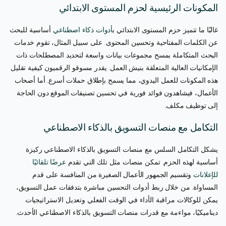
المكونات الرئيسية لحزم المستوى الابتدائي
غالبًا ما تتميز حزم المستوى الابتدائي ب
أدوات ذكاء اصطناعي
أساسية للبحث
عن الكلمات المفتاحية وتحسين المحتوى. على سبيل المثال، تقوم خدمات
البحث المتكاملة بمسح مجموعات بيانات واسعة لتحديد المصطلحات ذات
الإمكانيات العالية المتعلقة بنيش العمل. يقدر مسوقو الرقميون كيفية تقليل
هذه المكونات للعمل اليدوي، مما يسمح بإطلاق حملات أسرع. أما أصحاب
الأعمال، فيشاهدون فوائد فورية في تحسين تصنيفات الموقع دون الحاجة
إلى توظيف مكلف.
التكامل مع منصات التسويق بالذكاء الاصطناعي
يشكل التكامل السلس مع منصات التسويق بالذكاء الاصطناعي ركيزة
أساسية لهذه الحزم. تمكن منصات مثل تلك التي تقدم
عرضًا تلقائيًا
للإعلانات
وتقسيم الجمهور الأعمال الصغيرة من المنافسة على قدم
المساواة. من خلال ربط أدوات التحسين مباشرة بتدفقات عمل التسويق،
يمكن للوكالات مراقبة الأداء في الوقت الفعلي وتعديل الاستراتيجيات
ديناميكيًا، مواءمة مع قدرات منصات التسويق بالذكاء الاصطناعي الأحدث.